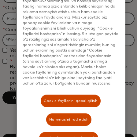
foydalanuvchilarning shu va boshqa saytlardagi
faolligi hamda qiziqishlaridan kelib chiqqan holda
*
Organization Name
reklama namoyish etish uchun ham cookie
fayllaridan foydalanamiz. Mazkur saytda biz
qanday cookie fayllaridan va nimaga
foydalanishimizni bilish uchun quyidagi "Cookie
*
Country
fayllarini boshqarish"ni bosing. Siz istalgan paytda
o‘z roziligingiz sozlamalari bo‘yicha o‘z
Filtering
qarashlaringizni o‘zgartirishingiz mumkin; buning
Yes, I would like to receive future marketing
uchun ekranning pastki qismidagi "Cookie
will
materials from Mastercard.
fayllarini boshqarish" vositasidan foydalanasiz
be
*
(o‘sha saytlarning o‘zida u tugmacha o‘rniga
By clicking the button below, I confirm that I have
applied
havola ko‘rinishida aks etgan). Mazkur holat
read and agree to the
Terms of Use
. You
cookie fayllarining ayrimlaridan yoki barchasidan
after
acknowledge that your personal data will be
voz kechishni o‘z ichiga oladi; saytning faoliyati
processed by Mastercard as described in the
Privacy
3
uchun o‘ta zarur bo‘lganlari bundan mustasno.
Notice
.
characters.
Yuborish
Cookie fayllarini qabul qilish
Hammasini rad etish