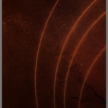
Siz uchun
Biznes uchun
Butun dunyo uchun
Innovatorlar uchun
Yangiliklar va trendlar