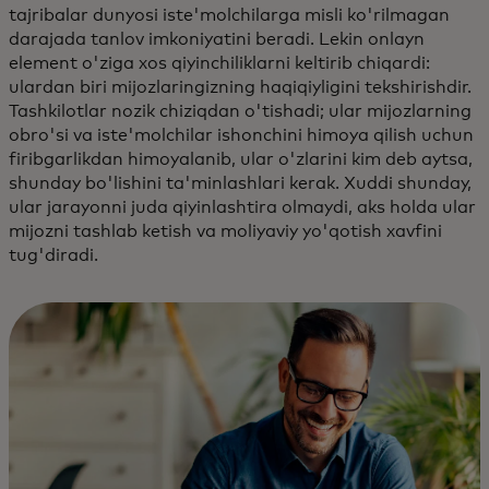
tajribalar dunyosi iste'molchilarga misli ko'rilmagan
darajada tanlov imkoniyatini beradi. Lekin onlayn
element o'ziga xos qiyinchiliklarni keltirib chiqardi:
ulardan biri mijozlaringizning haqiqiyligini tekshirishdir.
Tashkilotlar nozik chiziqdan o'tishadi; ular mijozlarning
obro'si va iste'molchilar ishonchini himoya qilish uchun
firibgarlikdan himoyalanib, ular o'zlarini kim deb aytsa,
shunday bo'lishini ta'minlashlari kerak. Xuddi shunday,
ular jarayonni juda qiyinlashtira olmaydi, aks holda ular
mijozni tashlab ketish va moliyaviy yo'qotish xavfini
tug'diradi.