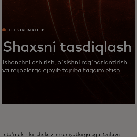
ELEKTRON KITOB
Shaxsni tasdiqlash
Ishonchni oshirish, o'sishni rag'batlantirish
va mijozlarga ajoyib tajriba taqdim etish
Iste'molchilar cheksiz imkoniyatlarga ega. Onlayn