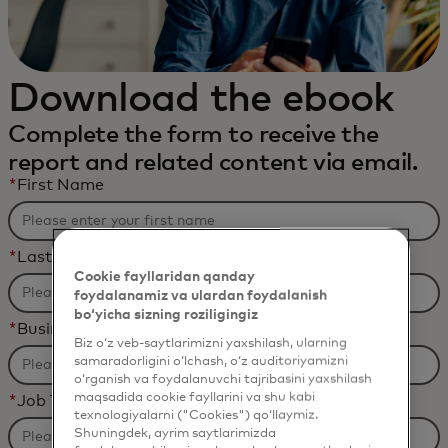
Download the ebook
Complete the form to receive the
report and related content via email.
*
First Name
*
Last Name
Cookie fayllaridan qanday
foydalanamiz va ulardan foydalanish
bo‘yicha sizning roziligingiz
*
Business Email Address
Biz o‘z veb-saytlarimizni yaxshilash, ularning
samaradorligini o‘lchash, o‘z auditoriyamizni
o‘rganish va foydalanuvchi tajribasini yaxshilash
maqsadida cookie fayllarini va shu kabi
*
Job Title
texnologiyalarni ("Cookies") qo‘llaymiz.
Shuningdek, ayrim saytlarimizda