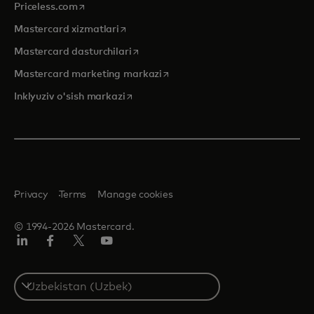
opens in a new tab
Priceless.com
opens in a new tab
Mastercard xizmatlari
opens in a new tab
Mastercard dasturchilari
opens in a new tab
Mastercard marketing markazi
opens in a new tab
Inklyuziv o'sish markazi
Privacy
Terms
Manage cookies
© 1994-2026 Mastercard.
LinkedIn
Facebook
Twitter/X
YouTube
Select
a
country