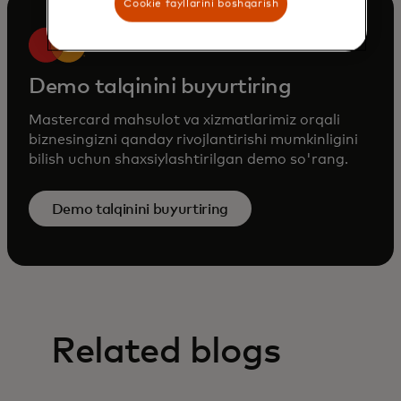
Cookie fayllarini boshqarish
Demo talqinini buyurtiring
Mastercard mahsulot va xizmatlarimiz orqali
biznesingizni qanday rivojlantirishi mumkinligini
bilish uchun shaxsiylashtirilgan demo so'rang.
Demo talqinini buyurtiring
Related blogs