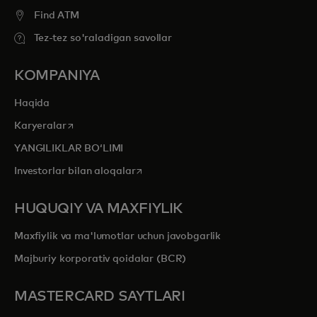
Find ATM
Tez-tez so'raladigan savollar
KOMPANIYA
Haqida
opens in a new tab
Karyeralar
YANGILIKLAR BOʻLIMI
opens in a new tab
Investorlar bilan aloqalar
HUQUQIY VA MAXFIYLIK
Maxfiylik va ma'lumotlar uchun javobgarlik
Majburiy korporativ qoidalar (BCR)
MASTERCARD SAYTLARI