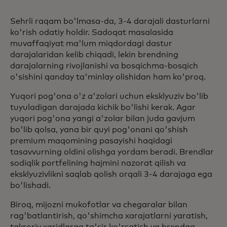
Sehrli raqam bo'lmasa-da, 3-4 darajali dasturlarni
ko'rish odatiy holdir. Sadoqat masalasida
muvaffaqiyat ma'lum miqdordagi dastur
darajalaridan kelib chiqadi, lekin brendning
darajalarning rivojlanishi va bosqichma-bosqich
o'sishini qanday ta'minlay olishidan ham ko'proq.
Yuqori pog'ona o'z a'zolari uchun eksklyuziv bo'lib
tuyuladigan darajada kichik bo'lishi kerak. Agar
yuqori pog'ona yangi a'zolar bilan juda gavjum
bo'lib qolsa, yana bir quyi pog'onani qo'shish
premium maqomining pasayishi haqidagi
tasavvurning oldini olishga yordam beradi. Brendlar
sodiqlik portfelining hajmini nazorat qilish va
eksklyuzivlikni saqlab qolish orqali 3-4 darajaga ega
bo'lishadi.
Biroq, mijozni mukofotlar va chegaralar bilan
rag'batlantirish, qo'shimcha xarajatlarni yaratish,
takroriy xaridlarga ta'sir ko'rsatish va brendga