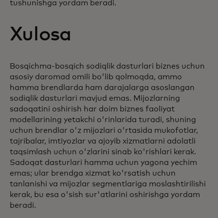
tushunishga yordam beradi.
Xulosa
Bosqichma-bosqich sodiqlik dasturlari biznes uchun
asosiy daromad omili bo'lib qolmoqda, ammo
hamma brendlarda ham darajalarga asoslangan
sodiqlik dasturlari mavjud emas. Mijozlarning
sadoqatini oshirish har doim biznes faoliyat
modellarining yetakchi o'rinlarida turadi, shuning
uchun brendlar o'z mijozlari o'rtasida mukofotlar,
tajribalar, imtiyozlar va ajoyib xizmatlarni adolatli
taqsimlash uchun o'zlarini sinab ko'rishlari kerak.
Sadoqat dasturlari hamma uchun yagona yechim
emas; ular brendga xizmat ko'rsatish uchun
tanlanishi va mijozlar segmentlariga moslashtirilishi
kerak, bu esa o'sish sur'atlarini oshirishga yordam
beradi.