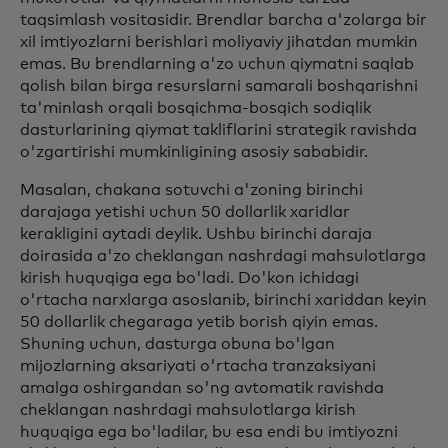
taqsimlash vositasidir. Brendlar barcha a'zolarga bir
xil imtiyozlarni berishlari moliyaviy jihatdan mumkin
emas. Bu brendlarning a'zo uchun qiymatni saqlab
qolish bilan birga resurslarni samarali boshqarishni
ta'minlash orqali bosqichma-bosqich sodiqlik
dasturlarining qiymat takliflarini strategik ravishda
o'zgartirishi mumkinligining asosiy sababidir.
Masalan, chakana sotuvchi a'zoning birinchi
darajaga yetishi uchun 50 dollarlik xaridlar
kerakligini aytadi deylik. Ushbu birinchi daraja
doirasida a'zo cheklangan nashrdagi mahsulotlarga
kirish huquqiga ega bo'ladi. Do'kon ichidagi
o'rtacha narxlarga asoslanib, birinchi xariddan keyin
50 dollarlik chegaraga yetib borish qiyin emas.
Shuning uchun, dasturga obuna bo'lgan
mijozlarning aksariyati o'rtacha tranzaksiyani
amalga oshirgandan so'ng avtomatik ravishda
cheklangan nashrdagi mahsulotlarga kirish
huquqiga ega bo'ladilar, bu esa endi bu imtiyozni