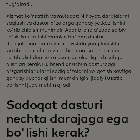
tug'diradi.
Xizmat ko'rsatish va muloqot: Nihoyat, darajalarni
saqlash va dastur a'zolarga qanday yetkazilishini
ko'rib chiqish muhimdir. Agar brend a'zoga salbiy
ta'sir ko'rsatishi mumkin bo'lgan dastur
darajalariga muntazam ravishda yangilanishlar
kiritib tursa, ular a'zoga biror narsa berish, uni
tortib olishdan ko'ra osonroq ekanligini hisobga
olishlari kerak. Bu brendlar uchun dasturdagi
o'zgarishlar ularni sodiq a'zolarni yo'qotish xavfiga
qanday duchor qilishi mumkinligini jiddiy kuzatib
borishni juda muhim qiladi.
Sadoqat dasturi
nechta darajaga ega
bo'lishi kerak?