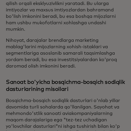
qilish orqali eksklyuzivlikni yaratadi. Bu ularga
imtiyozlar va maxsus imtiyozlardan bahramand
bo'lish imkonini beradi, bu esa boshqa mijozlarni
ham ushbu mukofotlarni xohlashga undashi
mumkin.
Nihoyat, darajalar brendlarga marketing
mablag'larini mijozlarning xohish-istaklari va
segmentlariga asoslanib samarali taqsimlashga
yordam beradi, bu esa investitsiyalardan ko'proq
daromad olish imkonini beradi.
Sanoat bo'yicha bosqichma-bosqich sodiqlik
dasturlarining misollari
Bosqichma-bosqich sodiqlik dasturlari o'nlab yillar
davomida turli sohalarda qo'llanilgan. Sayohat va
mehmondo'stlik sanoati aviakompaniyalarning
maqom darajalariga ega "tez-tez uchadigan
yo'lovchilar dasturlari"ni ishga tushirish bilan ko'p