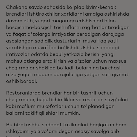
Chakana savdo sohasida ko'plab kiyim-kechak
brendlari ishtirokchilar xaridlarni amalga oshirishda
davom etib, yuqori maqomga erishishlari bilan
bosqichma-bosqich tashriflarni rag'batlantiradigan
va faqat a'zolarga imtiyozlar beradigan darajaga
asoslangan sodiqlik dasturlarini muvaffaqiyatli
yaratishga muvaffaq bo'lishdi. Ushbu sohadagi
imtiyozlar odatda bepul yetkazib berish, yangi
mahsulotlarga erta kirish va a'zolar uchun maxsus
chegirmalar shaklida bo'ladi, bularning barchasi
a'zo yuqori maqom darajalariga yetgan sari qiymati
oshib boradi.
Restoranlarda brendlar har bir tashrif uchun
chegirmalar, bepul ichimliklar va restoran sovg'alari
kabi ma'lum mukofotlar uchun to'planadigan
ballarni taklif qilishlari mumkin.
Bu bizni ushbu sadoqat tuzilmalari haqiqatan ham
ishlaydimi yoki yo'qmi degan asosiy savolga olib