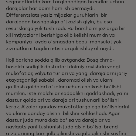
segmentlarida kam farqlanadigan brendlar uchun
darajalar har doim ham ish bermaydi.
Differentsiatsiyasiz mijozlar guruhlarini bir
darajadan boshqasiga o'tkazish qiyin, bu esa
resurslarga yuk tushiradi. Bu barcha mijozlarga bir
xil imtiyozlarni berishiga olib kelishi mumkin va
kompaniya foyda o'smasdan bepul mahsulot yoki
xizmatlarni taqdim etish orqali ishlay olmaydi.
Iloji boricha sodda qilib aytganda: Bosqichma-
bosqich sodiqlik dasturlari doimiy ravishda yangi
mukofotlar, valyuta turlari va yangi darajalarni joriy
etayotganligi sababli, daromad olish va ularni
qo'llash qoidalari a'zolar uchun chalkash bo'lishi
mumkin. Iste'molchilar soddalikni qadrlashadi, ya'ni
dastur qoidalari va darajalari tushunarli bo'lishi
kerak. A'zolar qanday mukofotlarga ega bo'lishlarini
va ularni qanday olishni bilishni xohlashadi. Agar
dastur juda murakkab bo'lsa va darajalar va
navigatsiyani tushunish juda qiyin bo'lsa, brend
a'zolarining kam jalb qilinishi va jalb qilinishi xavfini