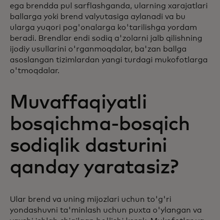
ega brendda pul sarflashganda, ularning xarajatlari
ballarga yoki brend valyutasiga aylanadi va bu
ularga yuqori pog'onalarga ko'tarilishga yordam
beradi. Brendlar endi sodiq a'zolarni jalb qilishning
ijodiy usullarini o'rganmoqdalar, ba'zan ballga
asoslangan tizimlardan yangi turdagi mukofotlarga
o'tmoqdalar.
Muvaffaqiyatli
bosqichma-bosqich
sodiqlik dasturini
qanday yaratasiz?
Ular brend va uning mijozlari uchun to'g'ri
yondashuvni ta'minlash uchun puxta o'ylangan va