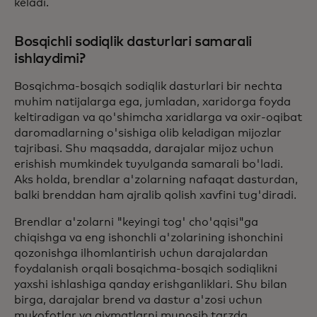
keladi.
Bosqichli sodiqlik dasturlari samarali
ishlaydimi?
Bosqichma-bosqich sodiqlik dasturlari bir nechta
muhim natijalarga ega, jumladan, xaridorga foyda
keltiradigan va qo'shimcha xaridlarga va oxir-oqibat
daromadlarning o'sishiga olib keladigan mijozlar
tajribasi. Shu maqsadda, darajalar mijoz uchun
erishish mumkindek tuyulganda samarali bo'ladi.
Aks holda, brendlar a'zolarning nafaqat dasturdan,
balki brenddan ham ajralib qolish xavfini tug'diradi.
Brendlar a'zolarni "keyingi tog' cho'qqisi"ga
chiqishga va eng ishonchli a'zolarining ishonchini
qozonishga ilhomlantirish uchun darajalardan
foydalanish orqali bosqichma-bosqich sodiqlikni
yaxshi ishlashiga qanday erishganliklari. Shu bilan
birga, darajalar brend va dastur a'zosi uchun
mukofotlar va qiymatlarni munosib tarzda