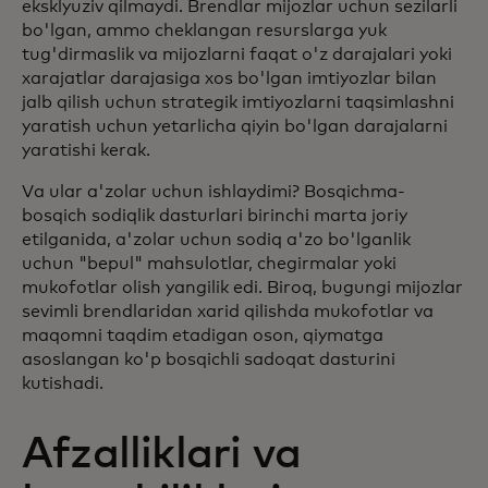
eksklyuziv qilmaydi. Brendlar mijozlar uchun sezilarli
bo'lgan, ammo cheklangan resurslarga yuk
tug'dirmaslik va mijozlarni faqat o'z darajalari yoki
xarajatlar darajasiga xos bo'lgan imtiyozlar bilan
jalb qilish uchun strategik imtiyozlarni taqsimlashni
yaratish uchun yetarlicha qiyin bo'lgan darajalarni
yaratishi kerak.
Va ular a'zolar uchun ishlaydimi? Bosqichma-
bosqich sodiqlik dasturlari birinchi marta joriy
etilganida, a'zolar uchun sodiq a'zo bo'lganlik
uchun "bepul" mahsulotlar, chegirmalar yoki
mukofotlar olish yangilik edi. Biroq, bugungi mijozlar
sevimli brendlaridan xarid qilishda mukofotlar va
maqomni taqdim etadigan oson, qiymatga
asoslangan ko'p bosqichli sadoqat dasturini
kutishadi.
Afzalliklari va