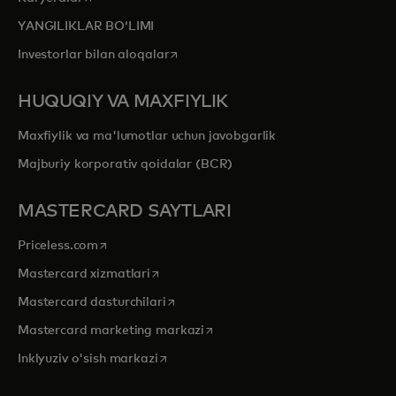
YANGILIKLAR BOʻLIMI
opens in a new tab
Investorlar bilan aloqalar
HUQUQIY VA MAXFIYLIK
Maxfiylik va ma'lumotlar uchun javobgarlik
Majburiy korporativ qoidalar (BCR)
MASTERCARD SAYTLARI
opens in a new tab
Priceless.com
opens in a new tab
Mastercard xizmatlari
opens in a new tab
Mastercard dasturchilari
opens in a new tab
Mastercard marketing markazi
opens in a new tab
Inklyuziv o'sish markazi