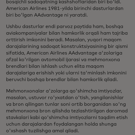
bosqichli sadoqatning kashshoflaridan biri bo'ldi.
American Airlines 1981-yilda birinchi dasturlardan
biri bo'lgan AAdvantage ni yaratdi.
Ushbu dasturlar endi parvoz paytida ham, boshqa
aviakompaniyalar bilan hamkorlik orqali ham tajriba
orttirish imkonini beradi. Masalan, yuqori maqom
darajalarining sadoqat konstruktsiyasining bir qismi
sifatida, American Airlines AAdvantage a'zolariga
afzal ko'rilgan avtomobil ijarasi va mehmonxona
brendlari bilan ishlash uchun elita maqom
darajalariga erishish yoki ularni ta'minlash imkonini
beruvchi boshqa brendlar bilan hamkorlik qiladi.
Mehmonxonalar a'zolarga qo'shimcha imtiyozlar,
masalan, ustuvor ro'yxatdan o'tish, yangilanishlar
va bron qilingan tunlar soni ortib borganidan so'ng
mehmonxona bron qilishda tezlashtirilgan daromad
stavkalari kabi qo'shimcha imtiyozlarni taqdim etish
uchun darajalardan foydalangan holda shunga
o'xshash tuzilishga amal qiladi.