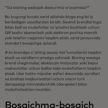
"Siz bizning sadoqat dasturimiz a'zosimisiz?"
Bu bugungi kunda xarid qilishda bizga eng ko'p
beriladigan savollardan biridir. Sevimli brendlaringiz
bilan ball va mukofotlar to'plashni boshlash uchun
QR kodini skanerlash yoki elektron pochta manzili
yoki telefon raqamini taqdim etish xarid jarayonida
standart bosqichga aylandi.
A'zo brendga o'zining asosiy ma'lumotlarini taqdim
etadi va xaridlarni amalga oshiradi. Buning evaziga
brend chegirmalar, eksklyuziv imtiyozlar yoki bepul
mahsulotlar uchun ballar kabi mukofotlarni taqdim
etadi. Ular hatto mijozlar safari davomida xaridlari
va boshqa majburiyatlari uchun ularni turli
darajadagi minnatdorchilik (darajalar) bilan
mukofotlashlari mumkin.
Bosqichma-bosqich