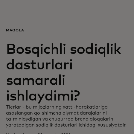
Siz uchun
Biznes uchun
MAQOLA
Bosqichli sodiqlik
Butun dunyo uchun
dasturlari
Innovatorlar uchun
samarali
Yangiliklar va trendlar
ishlaydimi?
Tierlar - bu mijozlarning xatti-harakatlariga
asoslangan qo'shimcha qiymat darajalarini
ta'minlaydigan va chuqurroq brend aloqalarini
yaratadigan sodiqlik dasturlari ichidagi xususiyatdir.