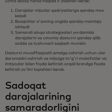
uchta asosiy narsa haqida o'ylashlari kerak:
Darajalar mijozlar qadriyatlariga qanday mos
keladi
Bosqichlar a'zoning ongida qanday mantiqiy
ishlaydi
Samarali aloqa strategiyalari yordamida
darajalarni va umumiy dasturni qanday qilib
sodda va tushunarli saqlash mumkin
Dasturni muvaffaqiyatli amalga oshirish uchun ular
daromadni oshirish va mijozga to'g'ri mukofotlar va
imtiyozlar bilan foyda keltirish orqali brendga foyda
keltirish yo'lini topishlari kerak.
Sadoqat
darajalarining
samaradorligini