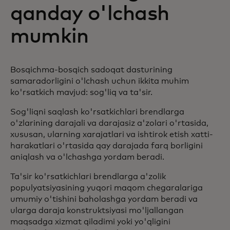
qanday o'lchash
mumkin
Bosqichma-bosqich sadoqat dasturining
samaradorligini o'lchash uchun ikkita muhim
ko'rsatkich mavjud: sog'liq va ta'sir.
Sog'liqni saqlash ko'rsatkichlari brendlarga
o'zlarining darajali va darajasiz a'zolari o'rtasida,
xususan, ularning xarajatlari va ishtirok etish xatti-
harakatlari o'rtasida qay darajada farq borligini
aniqlash va o'lchashga yordam beradi.
Ta'sir ko'rsatkichlari brendlarga a'zolik
populyatsiyasining yuqori maqom chegaralariga
umumiy o'tishini baholashga yordam beradi va
ularga daraja konstruktsiyasi mo'ljallangan
maqsadga xizmat qiladimi yoki yo'qligini