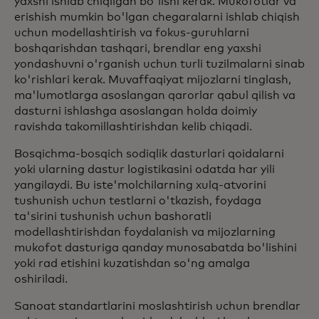
yaxshi ishlab chiqilgan bo'lishi kerak. Mukofotlar va
erishish mumkin bo'lgan chegaralarni ishlab chiqish
uchun modellashtirish va fokus-guruhlarni
boshqarishdan tashqari, brendlar eng yaxshi
yondashuvni o'rganish uchun turli tuzilmalarni sinab
ko'rishlari kerak. Muvaffaqiyat mijozlarni tinglash,
ma'lumotlarga asoslangan qarorlar qabul qilish va
dasturni ishlashga asoslangan holda doimiy
ravishda takomillashtirishdan kelib chiqadi.
Bosqichma-bosqich sodiqlik dasturlari qoidalarni
yoki ularning dastur logistikasini odatda har yili
yangilaydi. Bu iste'molchilarning xulq-atvorini
tushunish uchun testlarni o'tkazish, foydaga
ta'sirini tushunish uchun bashoratli
modellashtirishdan foydalanish va mijozlarning
mukofot dasturiga qanday munosabatda bo'lishini
yoki rad etishini kuzatishdan so'ng amalga
oshiriladi.
Sanoat standartlarini moslashtirish uchun brendlar