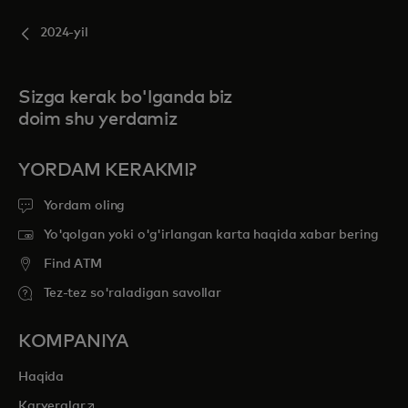
2024-yil
Sizga kerak bo'lganda biz
doim shu yerdamiz
YORDAM KERAKMI?
Yordam oling
Yo'qolgan yoki o'g'irlangan karta haqida xabar bering
Find ATM
Tez-tez so'raladigan savollar
KOMPANIYA
Haqida
opens in a new tab
Karyeralar