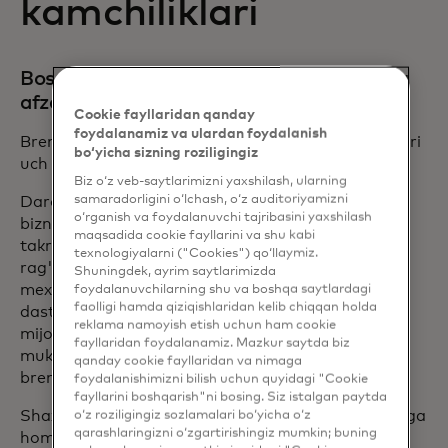
kamchiliklari
Bosqichma-bosqich sodiqlik dasturlarining
afzalliklari nimada?
Cookie fayllaridan qanday
foydalanamiz va ulardan foydalanish
Brendlarga sodiqlik dasturlarining asosiy afzalliklari
bo‘yicha sizning roziligingiz
uch xil.
Biz o‘z veb-saytlarimizni yaxshilash, ularning
samaradorligini o‘lchash, o‘z auditoriyamizni
Daromadni oshirish: Tiers kabi dastur mexanikasi
o‘rganish va foydalanuvchi tajribasini yaxshilash
biznesga daromad maqsadlariga erishish uchun
maqsadida cookie fayllarini va shu kabi
takroriy xaridlarni va yuqori xarajatlarni
texnologiyalarni ("Cookies") qo‘llaymiz.
rag'batlantirishga yordam beradi. Samarali
Shuningdek, ayrim saytlarimizda
mexanikaga ega yaxshi ishlab chiqilgan sodiqlik
foydalanuvchilarning shu va boshqa saytlardagi
faolligi hamda qiziqishlaridan kelib chiqqan holda
dasturlari nafaqat biznesga foyda keltiradi, balki
reklama namoyish etish uchun ham cookie
mijozlarga tranzaksiyalari uchun ishonchli
fayllaridan foydalanamiz. Mazkur saytda biz
mukofotlar taqdim etish orqali uzoq muddatli
qanday cookie fayllaridan va nimaga
brendga sodiqlikni ham rivojlantiradi.
foydalanishimizni bilish uchun quyidagi "Cookie
fayllarini boshqarish"ni bosing. Siz istalgan paytda
Shaxsiylashtirilgan mijozlar tajribasi: Tiers a'zolarga
o‘z roziligingiz sozlamalari bo‘yicha o‘z
qarashlaringizni o‘zgartirishingiz mumkin; buning
homiyliklari uchun minnatdorchilik bildirish va