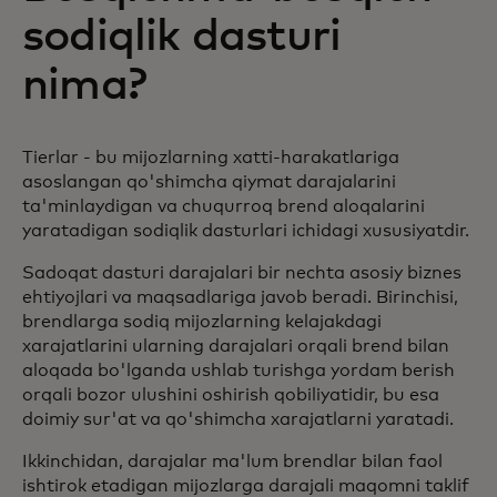
sodiqlik dasturi
nima?
Tierlar - bu mijozlarning xatti-harakatlariga
asoslangan qo'shimcha qiymat darajalarini
ta'minlaydigan va chuqurroq brend aloqalarini
yaratadigan sodiqlik dasturlari ichidagi xususiyatdir.
Sadoqat dasturi darajalari bir nechta asosiy biznes
ehtiyojlari va maqsadlariga javob beradi. Birinchisi,
brendlarga sodiq mijozlarning kelajakdagi
xarajatlarini ularning darajalari orqali brend bilan
aloqada bo'lganda ushlab turishga yordam berish
orqali bozor ulushini oshirish qobiliyatidir, bu esa
doimiy sur'at va qo'shimcha xarajatlarni yaratadi.
Ikkinchidan, darajalar ma'lum brendlar bilan faol
ishtirok etadigan mijozlarga darajali maqomni taklif