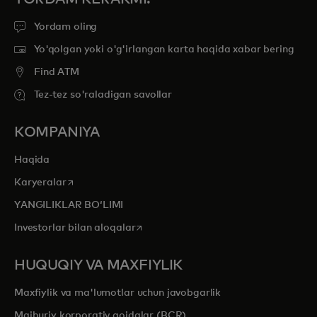
Yordam oling
Yo'qolgan yoki o'g'irlangan karta haqida xabar bering
Find ATM
Tez-tez so'raladigan savollar
KOMPANIYA
Haqida
opens in a new tab
Karyeralar
YANGILIKLAR BOʻLIMI
opens in a new tab
Investorlar bilan aloqalar
HUQUQIY VA MAXFIYLIK
Maxfiylik va ma'lumotlar uchun javobgarlik
Majburiy korporativ qoidalar (BCR)