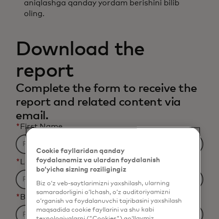
aniqlashga qanday yordam berishini bilib
oling.
Download the
report
Complete the form to receive the
report and related content via
email.
*
First Name
Cookie fayllaridan qanday
foydalanamiz va ulardan foydalanish
*
Last Name
bo‘yicha sizning roziligingiz
Biz o‘z veb-saytlarimizni yaxshilash, ularning
samaradorligini o‘lchash, o‘z auditoriyamizni
*
Business Email Address
o‘rganish va foydalanuvchi tajribasini yaxshilash
maqsadida cookie fayllarini va shu kabi
texnologiyalarni ("Cookies") qo‘llaymiz.