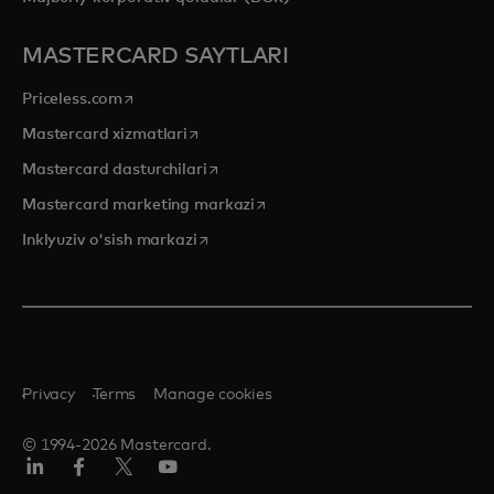
MASTERCARD SAYTLARI
opens in a new tab
Priceless.com
opens in a new tab
Mastercard xizmatlari
opens in a new tab
Mastercard dasturchilari
opens in a new tab
Mastercard marketing markazi
opens in a new tab
Inklyuziv o'sish markazi
Privacy
Terms
Manage cookies
© 1994-2026 Mastercard.
LinkedIn
Facebook
Twitter/X
YouTube