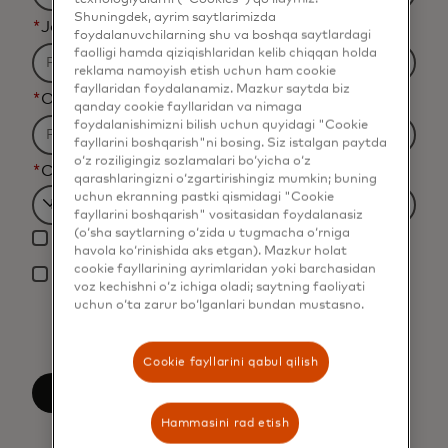
Shuningdek, ayrim saytlarimizda
*
Job Title
foydalanuvchilarning shu va boshqa saytlardagi
faolligi hamda qiziqishlaridan kelib chiqqan holda
reklama namoyish etish uchun ham cookie
fayllaridan foydalanamiz. Mazkur saytda biz
*
Organization Name
qanday cookie fayllaridan va nimaga
foydalanishimizni bilish uchun quyidagi "Cookie
fayllarini boshqarish"ni bosing. Siz istalgan paytda
o‘z roziligingiz sozlamalari bo‘yicha o‘z
*
Country
qarashlaringizni o‘zgartirishingiz mumkin; buning
uchun ekranning pastki qismidagi "Cookie
Filtering
fayllarini boshqarish" vositasidan foydalanasiz
(o‘sha saytlarning o‘zida u tugmacha o‘rniga
Yes, I would like to receive future marketing
will
havola ko‘rinishida aks etgan). Mazkur holat
materials from Mastercard.
be
cookie fayllarining ayrimlaridan yoki barchasidan
*
voz kechishni o‘z ichiga oladi; saytning faoliyati
By clicking the button below, I confirm that I
applied
uchun o‘ta zarur bo‘lganlari bundan mustasno.
have read and agree to the
Terms of Use
. You
after
acknowledge that your personal data will be
processed by Mastercard as described in the
3
Cookie fayllarini qabul qilish
Privacy Notice
.
characters.
Yuborish
Hammasini rad etish