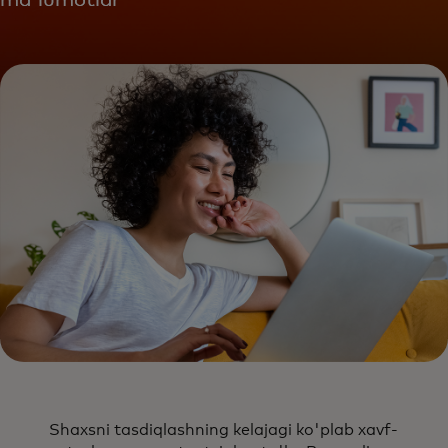
ma'lumotlar
Shaxsni tasdiqlashning kelajagi ko'plab xavf-