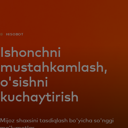
Siz uchun
Biznes uchun
HISOBOT
Butun dunyo uchun
Ishonchni
mustahkamlash,
Innovatorlar uchun
o'sishni
Yangiliklar va trendlar
kuchaytirish
Mijoz shaxsini tasdiqlash bo'yicha so'nggi