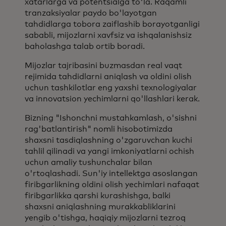
xatarlarga va potentsialga to'la. Raqamli
tranzaksiyalar paydo bo'layotgan
tahdidlarga tobora zaiflashib borayotganligi
sababli, mijozlarni xavfsiz va ishqalanishsiz
baholashga talab ortib boradi.
Mijozlar tajribasini buzmasdan real vaqt
rejimida tahdidlarni aniqlash va oldini olish
uchun tashkilotlar eng yaxshi texnologiyalar
va innovatsion yechimlarni qo'llashlari kerak.
Bizning "Ishonchni mustahkamlash, o'sishni
rag'batlantirish" nomli hisobotimizda
shaxsni tasdiqlashning o'zgaruvchan kuchi
tahlil qilinadi va yangi imkoniyatlarni ochish
uchun amaliy tushunchalar bilan
o'rtoqlashadi. Sun'iy intellektga asoslangan
firibgarlikning oldini olish yechimlari nafaqat
firibgarlikka qarshi kurashishga, balki
shaxsni aniqlashning murakkabliklarini
yengib o'tishga, haqiqiy mijozlarni tezroq