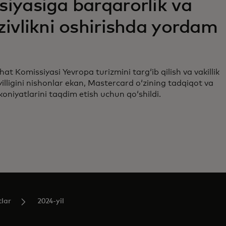
iyasiga barqarorlik va
zivlikni oshirishda yordam
i
t Komissiyasi Yevropa turizmini targʻib qilish va vakillik
yilligini nishonlar ekan, Mastercard oʻzining tadqiqot va
oniyatlarini taqdim etish uchun qoʻshildi.
tlar
2024-yil