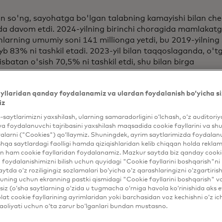
 so'ng, sayohatga bo'lgan talabning kamayishi bilan ch
da davom etdi. 2024-yilning birinchi choragida mamlakatg
larning umumiy soni 141 millionga yetdi, bu 2019-yilning
yb 83% ni tashkil etadi. 2023-yil bilan taqqoslaganda, o'tg
sbatan o'sish 70,5% ni tashkil etdi, shu bilan birga
us hududlari, Makao maxsus hududlari va Tayvanda beri
r soni pandemiyadan oldingi 1-darajaning 114% ga yetdi 
yllaridan qanday foydalanamiz va ulardan foydalanish bo‘yicha si
lishlarda sezilarli tiklanish sur'atini ko'rsatmoqda. 2024-yi
iz
ida o'rtacha kunlik kirish va chiqish umumiy hajmi tiklan
shu davriga nisbatan yuqori bo'ldi, bu shubhasiz Xitoy mat
b-saytlarimizni yaxshilash, ularning samaradorligini o‘lchash, o‘z auditori
va foydalanuvchi tajribasini yaxshilash maqsadida cookie fayllarini va shu
iy sayohat bozoriga bo'lgan ishonchning ortishidan dalol
alarni ("Cookies") qo‘llaymiz. Shuningdek, ayrim saytlarimizda foydalan
hqa saytlardagi faolligi hamda qiziqishlaridan kelib chiqqan holda rekl
n ham cookie fayllaridan foydalanamiz. Mazkur saytda biz qanday cookie
foydalanishimizni bilish uchun quyidagi "Cookie fayllarini boshqarish"ni 
aytda o‘z roziligingiz sozlamalari bo‘yicha o‘z qarashlaringizni o‘zgartiris
ning uchun ekranning pastki qismidagi "Cookie fayllarini boshqarish" v
iz (o‘sha saytlarning o‘zida u tugmacha o‘rniga havola ko‘rinishida aks e
at cookie fayllarining ayrimlaridan yoki barchasidan voz kechishni o‘z ich
aoliyati uchun o‘ta zarur bo‘lganlari bundan mustasno.