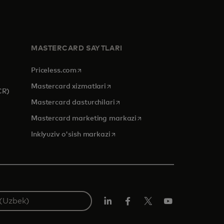
MASTERCARD SAYTLARI
opens in a new tab
Priceless.com
opens in a new tab
Mastercard xizmatlari
CR)
opens in a new tab
Mastercard dasturchilari
opens in a new tab
Mastercard marketing markazi
opens in a new tab
Inklyuziv o'sish markazi
LinkedIn
Facebook
Twitter/X
YouTube