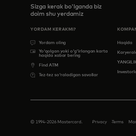
Sizga kerak bo'lganda biz
doim shu yerdamiz
YORDAM KERAKMI?
KOMPAN
Yordam oling
Haqida
Yo'qolgan yoki o'g'irlangan karta
Karyeral
haqida xabar bering
YANGILI
Find ATM
Investorl
Tez-tez so'raladigan savollar
© 1994-2026 Mastercard.
Privacy
Terms
Man