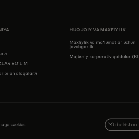
IYA
HUQUQIY VA MAXFIYLIK
Maxfiylik va ma'lumotlar uchun
javobgarlik
opens in a new tab
ar
Majburiy korporativ qoidalar (B
KLAR BOʻLIMI
opens in a new tab
ar bilan aloqalar
Select
age cookies
a
country