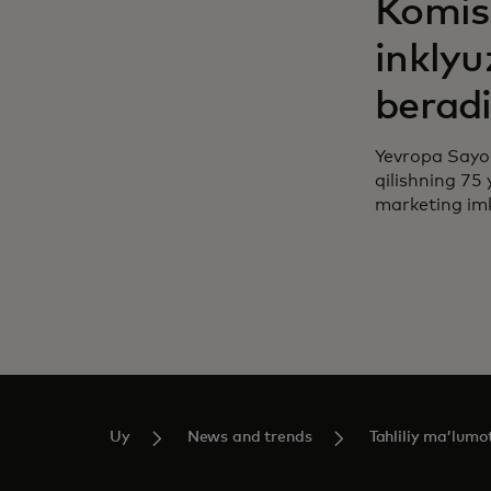
Komiss
inklyu
berad
Yevropa Sayoha
qilishning 75 
marketing imk
Uy
News and trends
Tahliliy maʼlumo