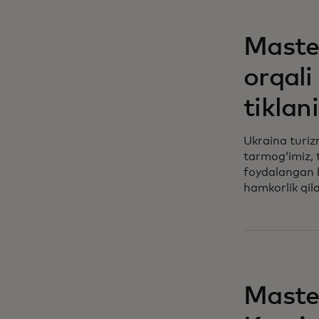
opens in a ne
Master
orqali
tiklan
Ukraina turizm
tarmog‘imiz, 
foydalangan h
hamkorlik qila
opens in a ne
Maste