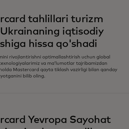
w tab
card tahlillari turizm
 Ukrainaning iqtisodiy
ishiga hissa qo'shadi
ini rivojlantirishni optimallashtirish uchun global
texnologiyalarimiz va ma’lumotlar tajribamizdan
olda Mastercard qayta tiklash vazirligi bilan qanday
yotganini bilib oling.
w tab
rcard Yevropa Sayohat