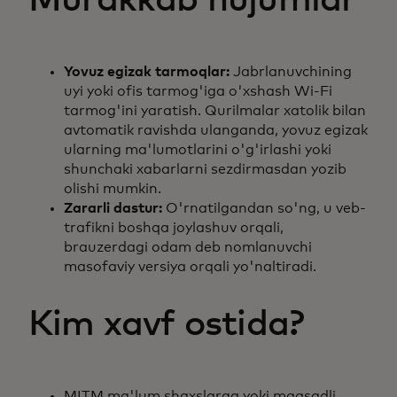
Yovuz egizak tarmoqlar:
Jabrlanuvchining
uyi yoki ofis tarmog'iga o'xshash Wi-Fi
tarmog'ini yaratish. Qurilmalar xatolik bilan
avtomatik ravishda ulanganda, yovuz egizak
ularning ma'lumotlarini o'g'irlashi yoki
shunchaki xabarlarni sezdirmasdan yozib
olishi mumkin.
Zararli dastur:
O'rnatilgandan so'ng, u veb-
trafikni boshqa joylashuv orqali,
brauzerdagi odam deb nomlanuvchi
masofaviy versiya orqali yo'naltiradi.
Kim xavf ostida?
MITM ma'lum shaxslarga yoki maqsadli