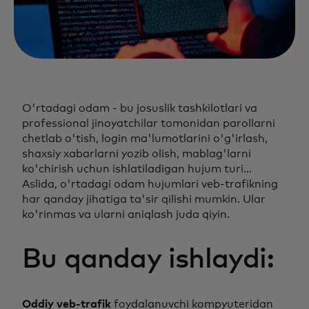
O'rtadagi odam - bu josuslik tashkilotlari va
professional jinoyatchilar tomonidan parollarni
chetlab o'tish, login ma'lumotlarini o'g'irlash,
shaxsiy xabarlarni yozib olish, mablag'larni
ko'chirish uchun ishlatiladigan hujum turi...
Aslida, o'rtadagi odam hujumlari veb-trafikning
har qanday jihatiga ta'sir qilishi mumkin. Ular
ko'rinmas va ularni aniqlash juda qiyin.
Bu qanday ishlaydi:
Oddiy veb-trafik
foydalanuvchi kompyuteridan