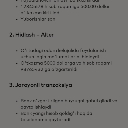
Foydalanuvchi onlayn bankka kiradi
12345678 hisob raqamiga 500.00 dollar
o'tkazma kiritiladi
Yuborishlar soni
2. Hidlash + Alter
O'rtadagi odam kelajakda foydalanish
uchun login ma'lumotlarini hidlaydi
O'tkazma 5000 dollarga va hisob raqami
98765432 ga o'zgartirildi
3. Jarayonli tranzaksiya
Bank o'zgartirilgan buyruqni qabul qiladi va
qayta ishlaydi
Bank yangi hisob qoldig'i haqida
tasdiqnoma qaytaradi