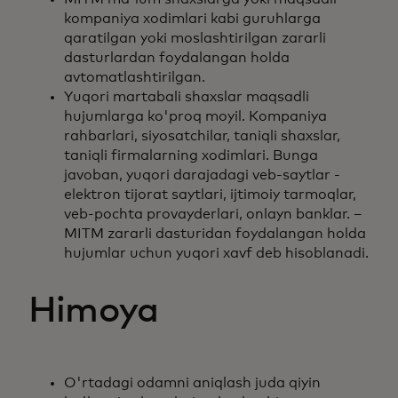
kompaniya xodimlari kabi guruhlarga
qaratilgan yoki moslashtirilgan zararli
dasturlardan foydalangan holda
avtomatlashtirilgan.
Yuqori martabali shaxslar maqsadli
hujumlarga ko'proq moyil. Kompaniya
rahbarlari, siyosatchilar, taniqli shaxslar,
taniqli firmalarning xodimlari. Bunga
javoban, yuqori darajadagi veb-saytlar -
elektron tijorat saytlari, ijtimoiy tarmoqlar,
veb-pochta provayderlari, onlayn banklar. –
MITM zararli dasturidan foydalangan holda
hujumlar uchun yuqori xavf deb hisoblanadi.
Himoya
O'rtadagi odamni aniqlash juda qiyin