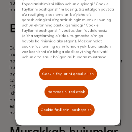
nuqtalari shunchalik xavfli deb hisoblanishi
foydalanishimizni bilish uchun quyidagi "Cookie
haqida bir oz tasavvur berishi kerak.
fayllarini boshqarish"ni bosing. Siz istalgan paytda
o‘z roziligingiz sozlamalari bo‘yicha o‘z
qarashlaringizni o‘zgartirishingiz mumkin; buning
Bu qanchalik oson?
uchun ekranning pastki qismidagi "Cookie
fayllarini boshqarish" vositasidan foydalanasiz
(o‘sha saytlarning o‘zida u tugmacha o‘rniga
havola ko‘rinishida aks etgan). Mazkur holat
cookie fayllarining ayrimlaridan yoki barchasidan
Bu juda oson bo'lishi mumkin. Bepul yuklab olish
voz kechishni o‘z ichiga oladi; saytning faoliyati
mumkin bo'lgan dasturiy ta'minot har qanday
uchun o‘ta zarur bo‘lganlari bundan mustasno.
noutbukni bir xil tarmoqdagi har qanday odamga
hujum qilishga tayyor "o'rtadagi odam"ga
aylantirishi mumkin. YouTube’da “login
Cookie fayllarini qabul qilish
cookie’larini o‘g‘irlash” deb tezkor qidiruv orqali
10 daqiqadan kamroq vaqt ichida tezkorlik bilan
Hammasini rad etish
ishlay olasiz. Kirish cookie-fayllari sizning onlayn
bank yoki ijtimoiy tarmoqlarga kirganingizni
eslatadi, ularni o'g'irlash foydalanuvchi
Cookie fayllarini boshqarish
akkauntiga bepul kirishni anglatadi.
Murakkab hujumlar