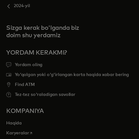
2024-yil
Sizga kerak bo'lganda biz
doim shu yerdamiz
YORDAM KERAKMI?
Yordam oling
Yo'qolgan yoki o'g'irlangan karta haqida xabar bering
Find ATM
Tez-tez so'raladigan savollar
KOMPANIYA
Haqida
opens in a new tab
Karyeralar