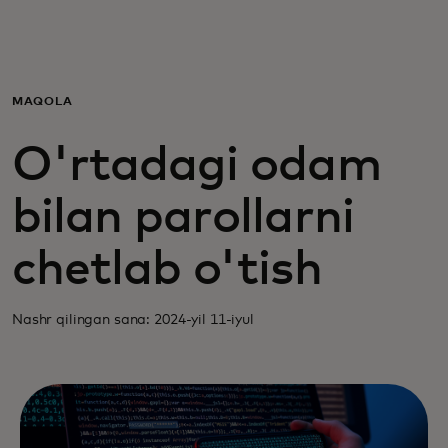
Siz uchun
Biznes uchun
MAQOLA
O'rtadagi odam
Butun dunyo uchun
bilan parollarni
Innovatorlar uchun
chetlab o'tish
Yangiliklar va trendlar
Nashr qilingan sana: 2024-yil 11-iyul