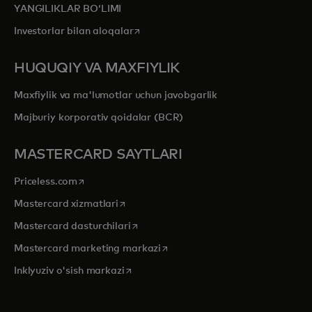
YANGILIKLAR BOʻLIMI
opens in a new tab
Investorlar bilan aloqalar
HUQUQIY VA MAXFIYLIK
Maxfiylik va ma'lumotlar uchun javobgarlik
Majburiy korporativ qoidalar (BCR)
MASTERCARD SAYTLARI
opens in a new tab
Priceless.com
opens in a new tab
Mastercard xizmatlari
opens in a new tab
Mastercard dasturchilari
opens in a new tab
Mastercard marketing markazi
opens in a new tab
Inklyuziv o'sish markazi