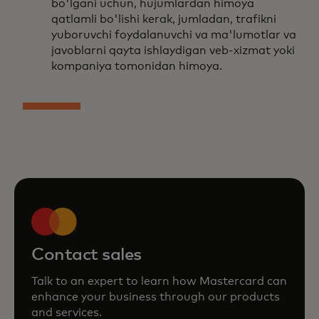
bo'lgani uchun, hujumlardan himoya
qatlamli bo'lishi kerak, jumladan, trafikni
yuboruvchi foydalanuvchi va ma'lumotlar va
javoblarni qayta ishlaydigan veb-xizmat yoki
kompaniya tomonidan himoya.
Contact sales
Talk to an expert to learn how Mastercard can
enhance your business through our products
and services.