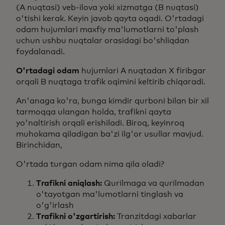
(A nuqtasi) veb-ilova yoki xizmatga (B nuqtasi)
o'tishi kerak. Keyin javob qayta oqadi. O'rtadagi
odam hujumlari maxfiy ma'lumotlarni to'plash
uchun ushbu nuqtalar orasidagi bo'shliqdan
foydalanadi.
O'rtadagi odam
hujumlari A nuqtadan X firibgar
orqali B nuqtaga trafik oqimini keltirib chiqaradi.
An'anaga ko'ra, bunga kimdir qurboni bilan bir xil
tarmoqqa ulangan holda, trafikni qayta
yo'naltirish orqali erishiladi. Biroq, keyinroq
muhokama qiladigan ba'zi ilg'or usullar mavjud.
Birinchidan,
O'rtada turgan odam nima qila oladi?
Trafikni aniqlash:
Qurilmaga va qurilmadan
o'tayotgan ma'lumotlarni tinglash va
o'g'irlash
Trafikni o'zgartirish:
Tranzitdagi xabarlar