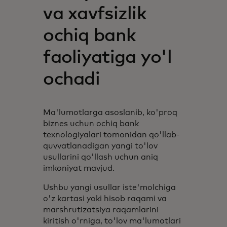
va xavfsizlik
ochiq bank
faoliyatiga yo'l
ochadi
Ma'lumotlarga asoslanib, ko'proq
biznes uchun ochiq bank
texnologiyalari tomonidan qo'llab-
quvvatlanadigan yangi to'lov
usullarini qo'llash uchun aniq
imkoniyat mavjud.
Ushbu yangi usullar iste'molchiga
o'z kartasi yoki hisob raqami va
marshrutizatsiya raqamlarini
kiritish o'rniga, to'lov ma'lumotlari