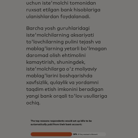
uchun iste'molchi tomonidan
ruxsat etilgan bank hisoblariga
ulanishlardan foydalanadi.
Barcha yosh guruhlaridagi
iste'molchilarning aksariyati
to'lovchilarning pulini tejash va
mablag'larning yetarli bo'lmagan
daromad olish ehtimolini
kamaytirish, shuningdek,
iste'molchilarga o'z moliyaviy
mablag'larini boshqarishda
xavfsizlik, qulaylik va yordamni
taqdim etish imkonini beradigan
yangi bank orqali to'lov usullariga
ochiq.