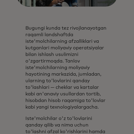
Bugungi kunda tez rivojlanayotgan
raqamli landshaftda
iste'molchilarning afzalliklari va
kutganlari moliyaviy operatsiyalar
bilan ishlash usulimizni
o'zgartirmoqda. Tanlov
iste'molchilarning moliyaviy
hayotining markazida, jumladan,
ularning to'lovlarini qanday
to'lashlari — cheklar va kartalar
kabi an'anaviy usullardan tortib,
hisobdan hisob raqamiga to'lovlar
kabi yangi texnologiyalargacha.
Iste'molchilar o'z to'lovlarini
qanday qilib va nima uchun
to'lashni afzal ko'rishlarini hamda