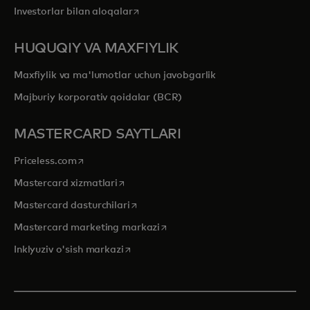
opens in a new tab
Investorlar bilan aloqalar
HUQUQIY VA MAXFIYLIK
Maxfiylik va ma'lumotlar uchun javobgarlik
Majburiy korporativ qoidalar (BCR)
MASTERCARD SAYTLARI
opens in a new tab
Priceless.com
opens in a new tab
Mastercard xizmatlari
opens in a new tab
Mastercard dasturchilari
opens in a new tab
Mastercard marketing markazi
opens in a new tab
Inklyuziv o'sish markazi