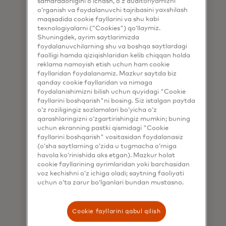
samaradorligini o‘lchash, o‘z auditoriyamizni
uchta asosiy narsani xohlashadi:
o‘rganish va foydalanuvchi tajribasini yaxshilash
maqsadida cookie fayllarini va shu kabi
tanlov, qulaylik va xavfsizlik va ular
texnologiyalarni ("Cookies") qo‘llaymiz.
ushbu elementlarni qo'llab-
Shuningdek, ayrim saytlarimizda
quvvatlaydigan to'lov yechimlarini
foydalanuvchilarning shu va boshqa saytlardagi
xohlashadi.
faolligi hamda qiziqishlaridan kelib chiqqan holda
reklama namoyish etish uchun ham cookie
Respondentlarning aksariyati
fayllaridan foydalanamiz. Mazkur saytda biz
qanday cookie fayllaridan va nimaga
to'lov usullarini tanlash va
foydalanishimizni bilish uchun quyidagi "Cookie
moslashuvchanlikka katta
fayllarini boshqarish"ni bosing. Siz istalgan paytda
ahamiyat berib, bizneslar bir
o‘z roziligingiz sozlamalari bo‘yicha o‘z
nechta to'lov usullarini taqdim
qarashlaringizni o‘zgartirishingiz mumkin; buning
uchun ekranning pastki qismidagi "Cookie
etishini kutishadi, bu esa to'lov
fayllarini boshqarish" vositasidan foydalanasiz
usullarining xilma-xilligiga bo'lgan
(o‘sha saytlarning o‘zida u tugmacha o‘rniga
kuchli talabni ko'rsatadi.
havola ko‘rinishida aks etgan). Mazkur holat
cookie fayllarining ayrimlaridan yoki barchasidan
Biroq, respondentlarning atigi 51
voz kechishni o‘z ichiga oladi; saytning faoliyati
foizi ularga tez-tez o'zlari xohlagan
uchun o‘ta zarur bo‘lganlari bundan mustasno.
to'lov usulini tanlash imkoniyati
berilishini his qilishadi. Bu
Cookie fayllarini qabul qilish
biznesning ushbu talablarga doimiy