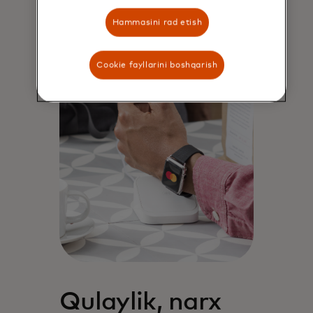
ravishda javob berishida sezilarli
tafovut borligini ko'rsatadi.
Hammasini rad etish
Cookie fayllarini boshqarish
Qulaylik, narx