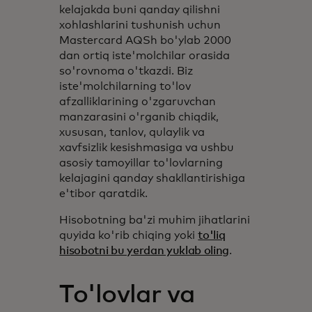
kelajakda buni qanday qilishni
xohlashlarini tushunish uchun
Mastercard AQSh bo'ylab 2000
dan ortiq iste'molchilar orasida
so'rovnoma o'tkazdi. Biz
iste'molchilarning to'lov
afzalliklarining o'zgaruvchan
manzarasini o'rganib chiqdik,
xususan, tanlov, qulaylik va
xavfsizlik kesishmasiga va ushbu
asosiy tamoyillar to'lovlarning
kelajagini qanday shakllantirishiga
e'tibor qaratdik.
Hisobotning ba'zi muhim jihatlarini
quyida ko'rib chiqing yoki
to'liq
hisobotni bu yerdan yuklab oling
.
To'lovlar va