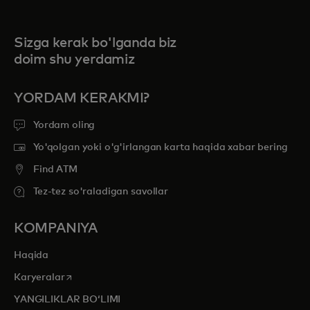
Sizga kerak bo'lganda biz
doim shu yerdamiz
YORDAM KERAKMI?
Yordam oling
Yo'qolgan yoki o'g'irlangan karta haqida xabar bering
Find ATM
Tez-tez so'raladigan savollar
KOMPANIYA
Haqida
opens in a new tab
Karyeralar
YANGILIKLAR BOʻLIMI