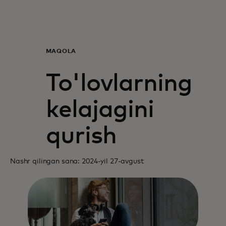
Siz uchun
Biznes uchun
MAQOLA
To'lovlarning
Butun dunyo uchun
kelajagini
Innovatorlar uchun
qurish
Yangiliklar va trendlar
Nashr qilingan sana: 2024-yil 27-avgust