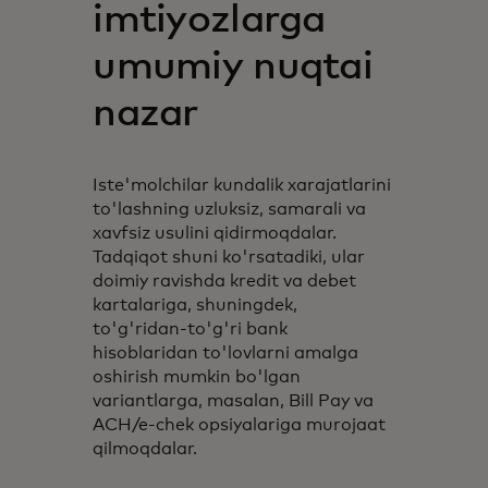
imtiyozlarga
umumiy nuqtai
nazar
Iste'molchilar kundalik xarajatlarini
to'lashning uzluksiz, samarali va
xavfsiz usulini qidirmoqdalar.
Tadqiqot shuni ko'rsatadiki, ular
doimiy ravishda kredit va debet
kartalariga, shuningdek,
to'g'ridan-to'g'ri bank
hisoblaridan to'lovlarni amalga
oshirish mumkin bo'lgan
variantlarga, masalan, Bill Pay va
ACH/e-chek opsiyalariga murojaat
qilmoqdalar.