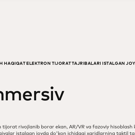
H HAQIQAT ELEKTRON TIJORAT TAJRIBALARI ISTALGAN JO
mmersiv
 tijorat rivojlanib borar ekan, AR/VR va fazoviy hisoblash
iyalar istalgan joyda do'kon ichidagi xaridlarning taktil taj