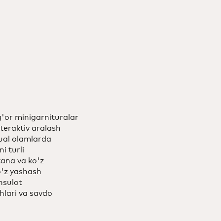
g'or minigarnituralar
nteraktiv aralash
ual olamlarda
i turli
tana va ko'z
o'z yashash
hsulot
hlari va savdo