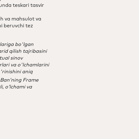
unda teskari tasvir
sh va mahsulot va
i beruvchi tez
lariga bo'lgan
d qilish tajribasini
tual sinov
lari va o'lchamlarini
rinishini aniq
-Ban’ning Frame
i, o‘lchami va