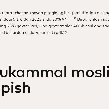
n tijorat chakana savdo pirogining bir qismi sifatida o's
gacha.10
yildagi 5,1% dan 2023 yilda 20%
Biroq, onlayn sot
11
ing 25% qaytariladi,
va qaytarmalar AQSh chakana savd
ard dollardan ortiq zarar keltiradi.12
ukammal mosli
opish