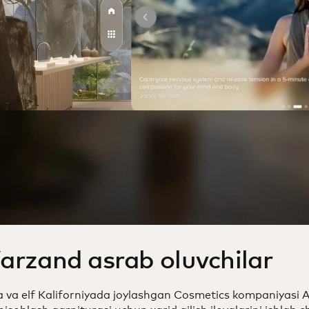
 farzand asrab oluvchilar
a va elf Kaliforniyada joylashgan Cosmetics kompaniyasi A