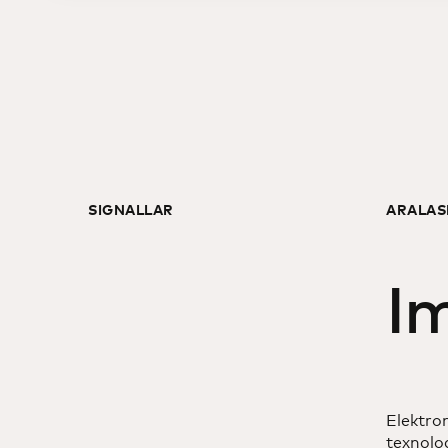
SIGNALLAR
ARALAS
I
Elektron
texnolog