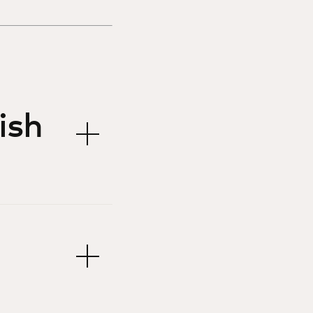
ish
h