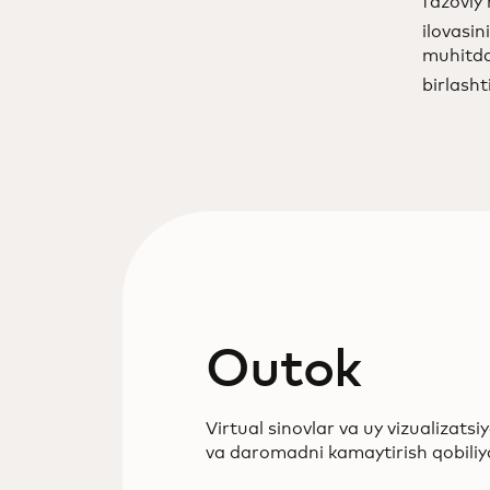
fazoviy 
ilovasin
muhitda,
birlasht
Outok
Virtual sinovlar va uy vizualizatsi
va daromadni kamaytirish qobiliyat