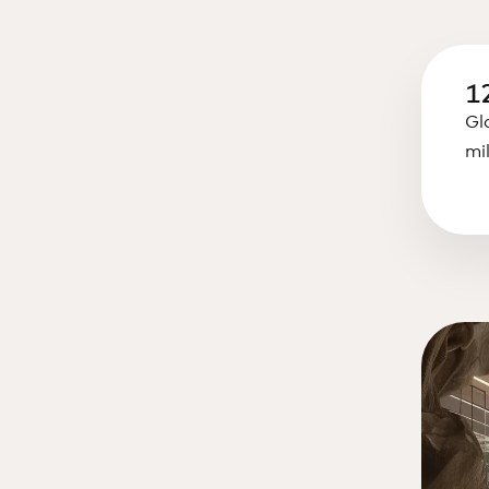
12
Gl
mi