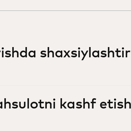
rishda shaxsiylashtir
hsulotni kashf etis