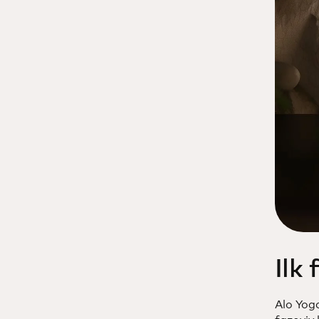
Ilk
Alo Yog