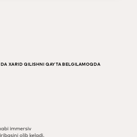
YDA XARID QILISHNI QAYTA BELGILAMOQDA
 kabi immersiv
ribasini olib keladi.