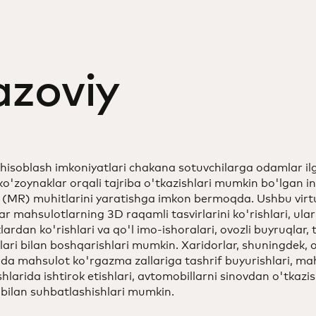
azoviy
 hisoblash imkoniyatlari chakana sotuvchilarga odamlar il
 ko'zoynaklar orqali tajriba o'tkazishlari mumkin bo'lgan i
 (MR) muhitlarini yaratishga imkon bermoqda. Ushbu virt
ar mahsulotlarning 3D raqamli tasvirlarini ko'rishlari, ularn
ardan ko'rishlari va qo'l imo-ishoralari, ovozli buyruqlar, 
lari bilan boshqarishlari mumkin. Xaridorlar, shuningdek, 
ida mahsulot ko'rgazma zallariga tashrif buyurishlari, ma
larida ishtirok etishlari, avtomobillarni sinovdan o'tkazis
i bilan suhbatlashishlari mumkin.