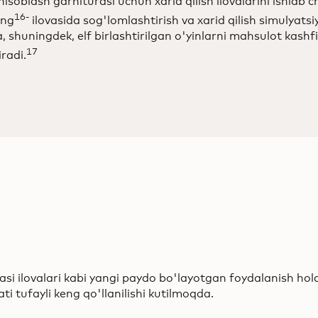
hisoblash garniturasi uchun xarid qilish ilovalarini ishlab c
16-
ing
ilovasida sog'lomlashtirish va xarid qilish simulyatsi
 shuningdek, elf birlashtirilgan o'yinlarni mahsulot kashfi
17
iradi.
yasi ilovalari kabi yangi paydo bo'layotgan foydalanish hola
i tufayli keng qo'llanilishi kutilmoqda.