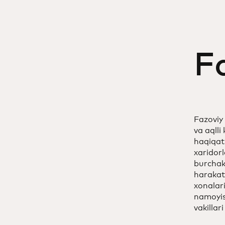
F
Fazoviy
va aqlli
haqiqat
xaridorl
burchakl
harakat
xonalar
namoyish
vakillar