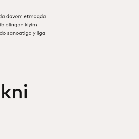
ishda davom etmoqda
ib olingan kiyim-
o sanoatiga yiliga
kni