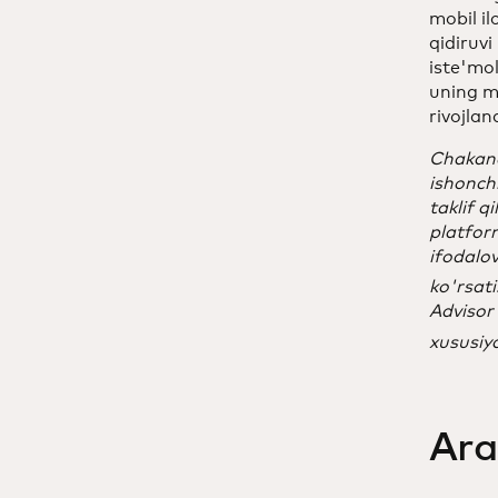
mobil il
qidiruvi
iste'mo
uning m
rivojla
Chakana 
ishonchi
taklif q
platform
ifodalov
ko'rsat
Advisor 
xususiya
Ara