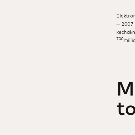
Elektro
— 2007 
kechakn
700
milli
M
t