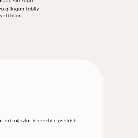
hiqdi. Alo Yoga
ya qilingan tabiiy
yoti bilan
tlari mijozlar ishonchini oshirish