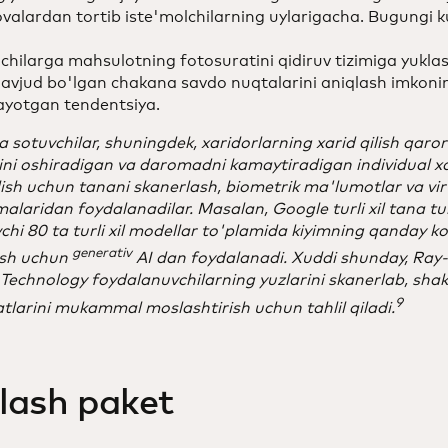
ovalardan tortib iste'molchilarning uylarigacha. Bugungi k
lchilarga mahsulotning fotosuratini qidiruv tizimiga yukla
avjud bo'lgan chakana savdo nuqtalarini aniqlash imkonin
nayotgan tendentsiya.
sotuvchilar, shuningdek, xaridorlarning xarid qilish qaror
ni oshiradigan va daromadni kamaytiradigan individual xari
ilish uchun tanani skanerlash, biometrik ma'lumotlar va vir
alaridan foydalanadilar. Masalan, Google turli xil tana tur
chi 80 ta turli xil modellar to'plamida kiyimning qanday ko'
generativ
ish uchun
AI dan foydalanadi. Xuddi shunday, Ray
Technology foydalanuvchilarning yuzlarini skanerlab, shakl
9
tlarini mukammal moslashtirish uchun tahlil qiladi.
lash paket