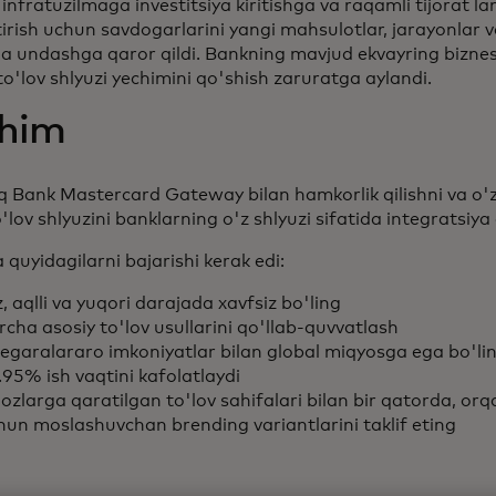
infratuzilmaga investitsiya kiritishga va raqamli tijorat l
tirish uchun savdogarlarini yangi mahsulotlar, jarayonlar 
ga undashga qaror qildi. Bankning mavjud ekvayring biznesi
 to'lov shlyuzi yechimini qo'shish zaruratga aylandi.
him
 Bank Mastercard Gateway bilan hamkorlik qilishni va o'z
'lov shlyuzini banklarning o'z shlyuzi sifatida integratsiya q
quyidagilarni bajarishi kerak edi:
, aqlli va yuqori darajada xavfsiz bo'ling
rcha asosiy to'lov usullarini qo'llab-quvvatlash
egaralararo imkoniyatlar bilan global miqyosga ega bo'li
.95% ish vaqtini kafolatlaydi
jozlarga qaratilgan to'lov sahifalari bilan bir qatorda, orqa
hun moslashuvchan brending variantlarini taklif eting