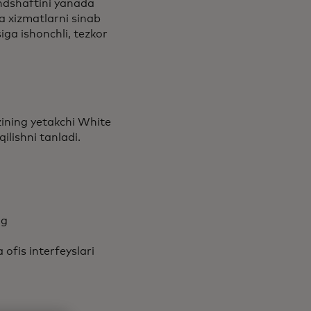
andshaftini yanada
va xizmatlarni sinab
ga ishonchli, tezkor
ining yetakchi White
ilishni tanladi.
ng
 ofis interfeyslari