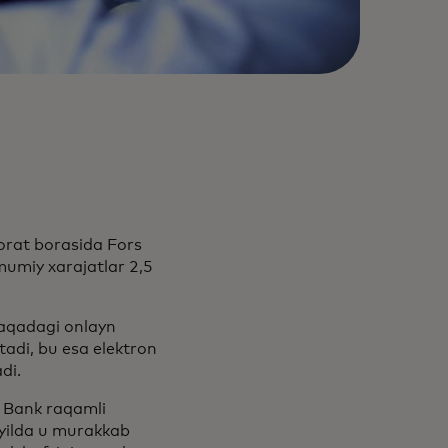
jorat borasida Fors
mumiy xarajatlar 2,5
aqadagi onlayn
tadi, bu esa elektron
di.
q Bank raqamli
-yilda u murakkab