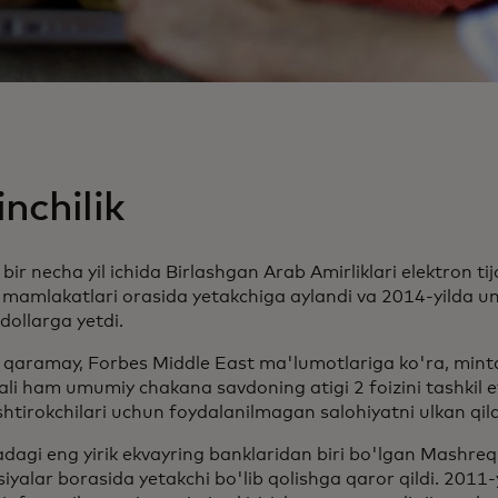
inchilik
bir necha yil ichida Birlashgan Arab Amirliklari elektron ti
i mamlakatlari orasida yetakchiga aylandi va 2014-yilda u
 dollarga yetdi.
qaramay, Forbes Middle East ma'lumotlariga ko'ra, mint
ali ham umumiy chakana savdoning atigi 2 foizini tashkil e
ishtirokchilari uchun foydalanilmagan salohiyatni ulkan qila
dagi eng yirik ekvayring banklaridan biri bo'lgan Mashre
iyalar borasida yetakchi bo'lib qolishga qaror qildi. 2011