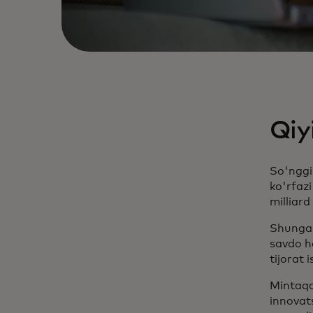
Qiy
So'nggi 
ko'rfaz
milliard
Shunga 
savdo h
tijorat 
Mintaqa
innovats