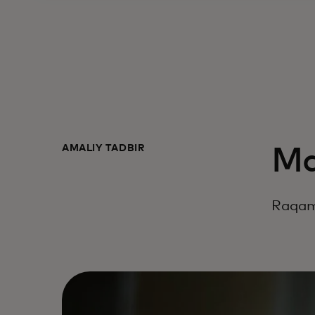
AMALIY TADBIR‎
Ma
Raqaml