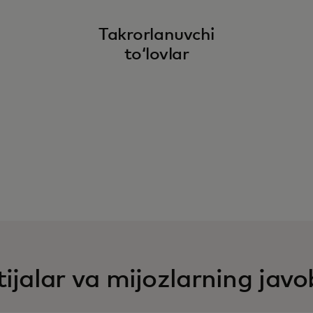
Takrorlanuvchi
toʻlovlar
ijalar va mijozlarning javo