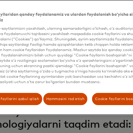
yllaridan qanday foydalanamiz va ulardan foydalanish bo‘yicha si
iz
b-saytlarimizni yaxshilash, ularning samaradorligini o‘lchash, o‘z auditori
va foydalanuvchi tajribasini yaxshilash maqsadida cookie fayllarini va shu
alarni ("Cookies") qo‘llaymiz. Shuningdek, ayrim saytlarimizda foydalan
hqa saytlardagi faolligi hamda qiziqishlaridan kelib chiqqan holda rekl
n ham cookie fayllaridan foydalanamiz. Mazkur saytda biz qanday cookie
foydalanishimizni bilish uchun quyidagi "Cookie fayllarini boshqarish"ni 
aytda o‘z roziligingiz sozlamalari bo‘yicha o‘z qarashlaringizni o‘zgartiris
ning uchun ekranning pastki qismidagi "Cookie fayllarini boshqarish" v
Mashreqning shlyuz platf
iz (o‘sha saytlarning o‘zida u tugmacha o‘rniga havola ko‘rinishida aks e
at cookie fayllarining ayrimlaridan yoki barchasidan voz kechishni o‘z ich
aoliyati uchun o‘ta zarur bo‘lganlari bundan mustasno.
riga doimiy ravishda o'si
t landshaftidan foydalanish
fayllarini qabul qilish
Hammasini rad etish
Cookie fayllarini bo
 foydalanish imkonini ber
ologiyalarni taqdim etadi: