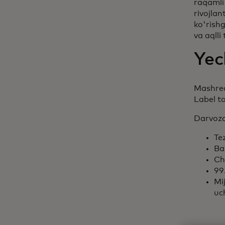
raqamli 
rivojlan
ko'rish
va aqlli
Yec
Mashreq
Label to
Darvoza 
Tez
Ba
Ch
99
Mi
uc