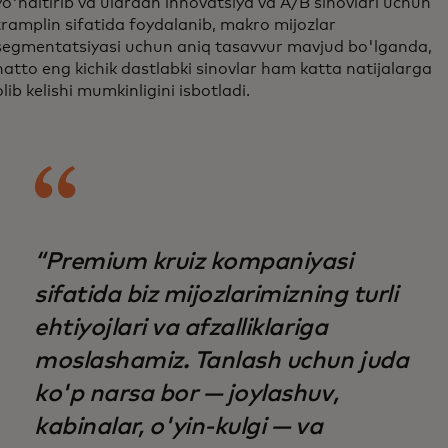
yo'naltirib va ulardan innovatsiya va A/B sinovlari uchun
tramplin sifatida foydalanib, makro mijozlar
segmentatsiyasi uchun aniq tasavvur mavjud bo'lganda,
hatto eng kichik dastlabki sinovlar ham katta natijalarga
olib kelishi mumkinligini isbotladi.
“Premium kruiz kompaniyasi
sifatida biz mijozlarimizning turli
ehtiyojlari va afzalliklariga
moslashamiz. Tanlash uchun juda
ko'p narsa bor — joylashuv,
kabinalar, o'yin-kulgi — va