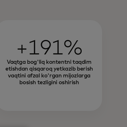
+191%
Vaqtga bog'liq kontentni taqdim
etishdan qisqaroq yetkazib berish
vaqtini afzal ko'rgan mijozlarga
bosish tezligini oshirish