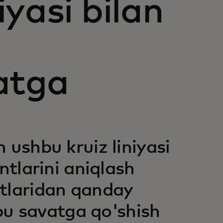
yasi bilan
b
atga
ushbu kruiz liniyasi
tlarini aniqlash
tlaridan qanday
bu savatga qo'shish