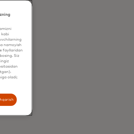
zning
yamizni
 kabi
uvchilarning
ama namoyish
 fayllaridan
bosing. Siz
hingiz
ositasidan
tgan).
iga oladi;
n
shqarish