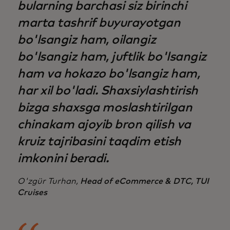
bularning barchasi siz birinchi
marta tashrif buyurayotgan
bo'lsangiz ham, oilangiz
bo'lsangiz ham, juftlik bo'lsangiz
ham va hokazo bo'lsangiz ham,
har xil bo'ladi. Shaxsiylashtirish
bizga shaxsga moslashtirilgan
chinakam ajoyib bron qilish va
kruiz tajribasini taqdim etish
imkonini beradi.
O'zgür Turhan,
Head of eCommerce & DTC, TUI
Cruises