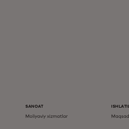
SANOAT
ISHLAT
Moliyaviy xizmatlar
Maqsadn