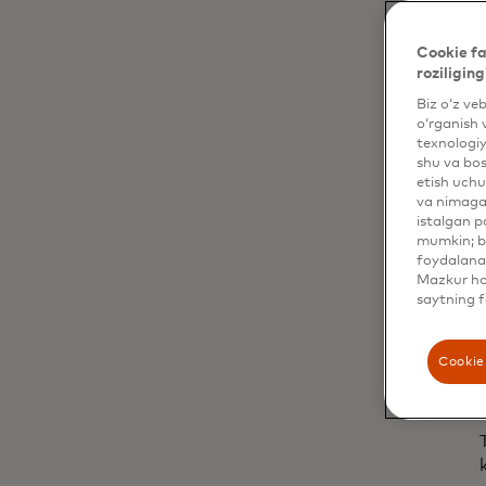
Cookie fa
roziliging
Biz o‘z ve
o‘rganish 
texnologiy
shu va bos
etish uchu
va nimaga 
istalgan p
mumkin; bu
foydalanas
Mazkur hol
saytning f
Cookie 