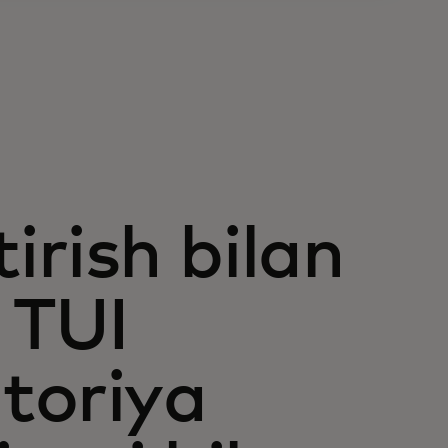
irish bilan
: TUI
itoriya