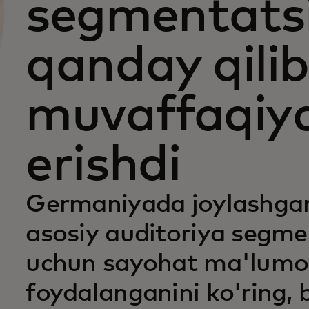
segmentatsi
qanday qili
muvaffaqiy
erishdi
Germaniyada joylashgan 
asosiy auditoriya segmen
uchun sayohat ma'lumo
foydalanganini ko'ring, 