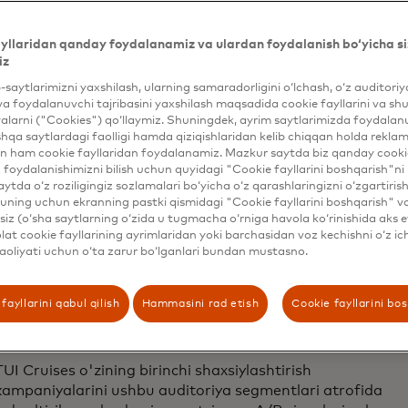
yllaridan qanday foydalanamiz va ulardan foydalanish bo‘yicha si
Kirish
iz
b-saytlarimizni yaxshilash, ularning samaradorligini o‘lchash, o‘z auditori
Germaniyada joylashgan va 2008-yilda Royal Caribbean
va foydalanuvchi tajribasini yaxshilash maqsadida cookie fayllarini va shu
Cruises Ltd va TUI AG bilan qo'shma korxona sifatida
alarni ("Cookies") qo‘llaymiz. Shuningdek, ayrim saytlarimizda foydalan
hqa saytlardagi faolligi hamda qiziqishlaridan kelib chiqqan holda rekl
tashkil etilgan TUI Cruises yil davomida yuzlab dunyo
n ham cookie fayllaridan foydalanamiz. Mazkur saytda biz qanday cookie
bo'ylab sayohatlarni amalga oshiradi. Turli xil
foydalanishimizni bilish uchun quyidagi "Cookie fayllarini boshqarish"ni 
sarguzashtlar taklif etilayotganligi sababli, biznes uchun
aytda o‘z roziligingiz sozlamalari bo‘yicha o‘z qarashlaringizni o‘zgartiris
qiyinchilik iste'molchilar bazasining xilma-xil afzalliklarini
ning uchun ekranning pastki qismidagi "Cookie fayllarini boshqarish" v
iz (o‘sha saytlarning o‘zida u tugmacha o‘rniga havola ko‘rinishida aks e
aniqlash va ularga xizmat ko'rsatishdir.
at cookie fayllarining ayrimlaridan yoki barchasidan voz kechishni o‘z ich
aoliyati uchun o‘ta zarur bo‘lganlari bundan mustasno.
TUI Cruises 2022-yilda Dynamic Yield bilan
shaxsiylashtirish jarayonini boshlaganida, jamoa
kompaniyaning mavjud sayohat paketlariga mos keladiga
fayllarini qabul qilish
Hammasini rad etish
Cookie fayllarini bo
ma'lum sayohat ma'lumotlariga asoslanib, asosiy
auditoriya segmentlari uchun aniq tasavvurga ega bo'ldi.
TUI Cruises o'zining birinchi shaxsiylashtirish
kampaniyalarini ushbu auditoriya segmentlari atrofida