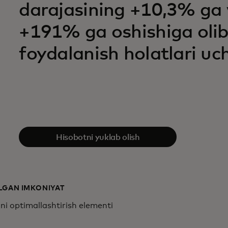
darajasining +10,3% ga 
+191% ga oshishiga olib
foydalanish holatlari uc
Hisobotni yuklab olish
ILGAN IMKONIYAT
i optimallashtirish elementi