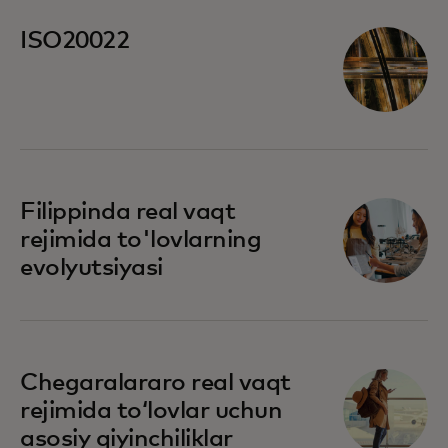
ISO20022
Filippinda real vaqt
rejimida to'lovlarning
evolyutsiyasi
Chegaralararo real vaqt
rejimida toʻlovlar uchun
asosiy qiyinchiliklar