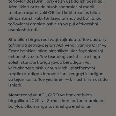
to'lovlar dasturini joriy etish ustida ish boshladi.
Afzalliklari orasida hisob raqamlarini mobil
telefon raqami yoki QR kod kabi taxallus bilan
almashtirish kabi funksiyalar mavjud bo'lib, bu
to'lovlarni amalga oshirish va pul o'tkazishni
osonlashtiradi.
Shu bilan birga, real vaqt rejimida to'lov dasturiy
ta'minoti provayderlari ACI Vengriyaning OTP va
Erste banklari bilan birgalikda ular foydalanishi
uchun shlyuz to'lov texnologiyasini — tartibga
solish standartlariga javob beradigan va
kelajakdagi o'sish uchun kuchli platformani
taqdim etadigan innovatsion, kengaytiriladigan
va tejamkor to'lov yechimini — birlashtirish ustida
ishladi.
Mastercard va ACI, GIRO va banklar bilan
birgalikda 2020-yil 2-mart kuni butun mamlakat
bo'ylab ulkan ishga tushirishga erishdilar.