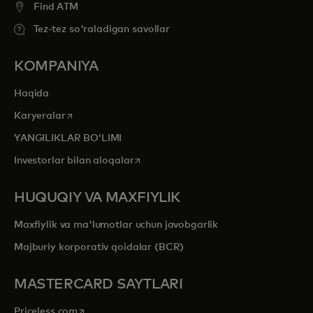
Find ATM
Tez-tez so'raladigan savollar
KOMPANIYA
Haqida
opens in a new tab
Karyeralar
YANGILIKLAR BOʻLIMI
opens in a new tab
Investorlar bilan aloqalar
HUQUQIY VA MAXFIYLIK
Maxfiylik va ma'lumotlar uchun javobgarlik
Majburiy korporativ qoidalar (BCR)
MASTERCARD SAYTLARI
opens in a new tab
Priceless.com