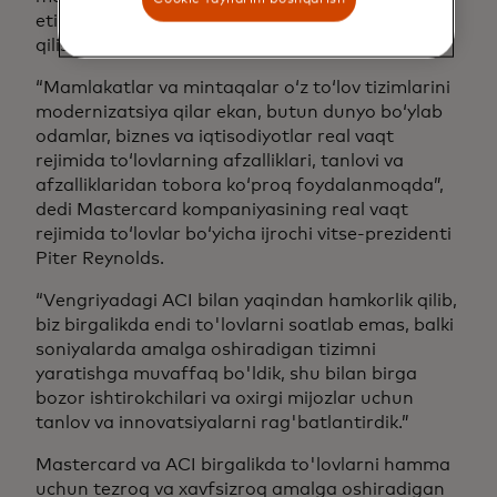
etish bo'yicha strategik hamkorlikni e'lon
qilishdi.
“Mamlakatlar va mintaqalar oʻz toʻlov tizimlarini
modernizatsiya qilar ekan, butun dunyo boʻylab
odamlar, biznes va iqtisodiyotlar real vaqt
rejimida toʻlovlarning afzalliklari, tanlovi va
afzalliklaridan tobora koʻproq foydalanmoqda”,
dedi Mastercard kompaniyasining real vaqt
rejimida toʻlovlar boʻyicha ijrochi vitse-prezidenti
Piter Reynolds.
“Vengriyadagi ACI bilan yaqindan hamkorlik qilib,
biz birgalikda endi to'lovlarni soatlab emas, balki
soniyalarda amalga oshiradigan tizimni
yaratishga muvaffaq bo'ldik, shu bilan birga
bozor ishtirokchilari va oxirgi mijozlar uchun
tanlov va innovatsiyalarni rag'batlantirdik.”
Mastercard va ACI birgalikda to'lovlarni hamma
uchun tezroq va xavfsizroq amalga oshiradigan