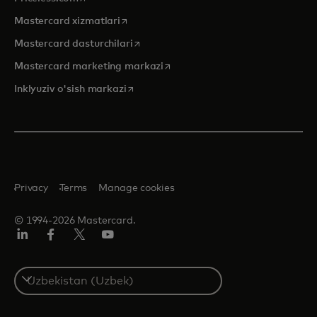
opens in a new tab
Mastercard xizmatlari
opens in a new tab
Mastercard dasturchilari
opens in a new tab
Mastercard marketing markazi
opens in a new tab
Inklyuziv o'sish markazi
Privacy
Terms
Manage cookies
© 1994-2026 Mastercard.
LinkedIn
Facebook
Twitter/X
YouTube
Select
a
country