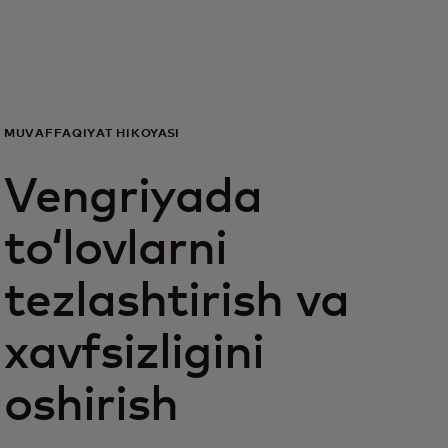
Siz uchun
Biznes uchun
MUVAFFAQIYAT HIKOYASI
Butun dunyo uchun
Vengriyada
Innovatorlar uchun
toʻlovlarni
tezlashtirish va
Yangiliklar va trendlar
xavfsizligini
oshirish