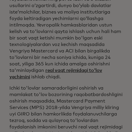
usullarini oʻzgartirdi, dunyo boʻylab davlatlar
isteʼmolchilar, biznes va moliya institutlariga
foyda keltiradigan yechimlarni qoʻllashga
intilmoqda. Yevropalik hamkasblaridan ustun
kelish va to'lovlarni qayta ishlash uchun hali ham
bir soat vaqt ketishi mumkin bo'lgan eski
texnologiyalardan voz kechish maqsadida
Vengriya Mastercard va ACI bilan birgalikda
to'lovlarni bir necha soniya ichida, kuniga 24
soat, yiliga 365 kun ichida amalga oshirishni
ta'minlaydigan
real vaqt rejimidagi to'lov
yechimini
ishlab chiqdi.
Ichki to'lovlar samaradorligini oshirish va
mamlakat to'lov bozorining raqobatbardoshligini
oshirish maqsadida, Mastercard Payment
Services (MPS) 2018-yilda Vengriya milliy kliring
uyi GIRO bilan hamkorlikda foydalanuvchilarga
tezroq, sodda va qulayroq to'lovlardan
foydalanish imkonini beruvchi real vaqt rejimidagi