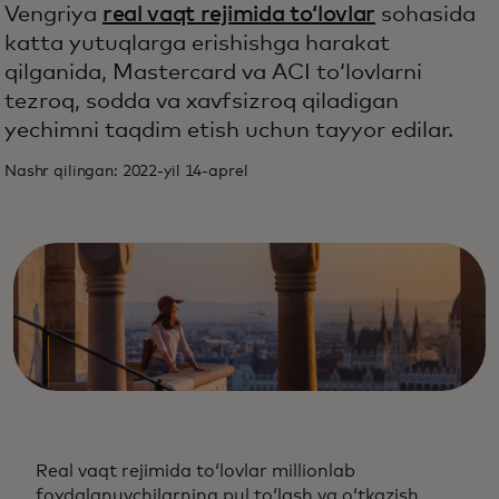
Vengriya
real vaqt rejimida toʻlovlar
sohasida
katta yutuqlarga erishishga harakat
qilganida, Mastercard va ACI toʻlovlarni
tezroq, sodda va xavfsizroq qiladigan
yechimni taqdim etish uchun tayyor edilar.
Nashr qilingan: 2022-yil 14-aprel
Real vaqt rejimida toʻlovlar millionlab
foydalanuvchilarning pul toʻlash va oʻtkazish