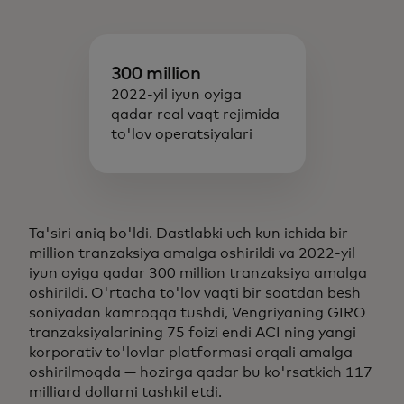
300 million
2022-yil iyun oyiga
qadar real vaqt rejimida
to'lov operatsiyalari
Ta'siri aniq bo'ldi. Dastlabki uch kun ichida bir
million tranzaksiya amalga oshirildi va 2022-yil
iyun oyiga qadar 300 million tranzaksiya amalga
oshirildi. O'rtacha to'lov vaqti bir soatdan besh
soniyadan kamroqqa tushdi, Vengriyaning GIRO
tranzaksiyalarining 75 foizi endi ACI ning yangi
korporativ to'lovlar platformasi orqali amalga
oshirilmoqda — hozirga qadar bu ko'rsatkich 117
milliard dollarni tashkil etdi.