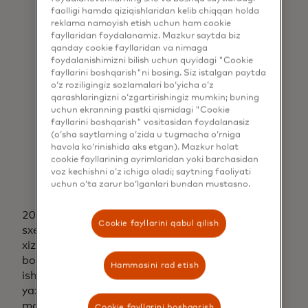
faolligi hamda qiziqishlaridan kelib chiqqan holda
jamiyat, odamlar
reklama namoyish etish uchun ham cookie
fayllaridan foydalanamiz. Mazkur saytda biz
va moliyaviy
qanday cookie fayllaridan va nimaga
xizmatlar muhiti
foydalanishimizni bilish uchun quyidagi "Cookie
fayllarini boshqarish"ni bosing. Siz istalgan paytda
uchun haqiqiy
o‘z roziligingiz sozlamalari bo‘yicha o‘z
qarashlaringizni o‘zgartirishingiz mumkin; buning
o'zgarishlarni olib
uchun ekranning pastki qismidagi "Cookie
keldi.
fayllarini boshqarish" vositasidan foydalanasiz
(o‘sha saytlarning o‘zida u tugmacha o‘rniga
havola ko‘rinishida aks etgan). Mazkur holat
Dr. Selmeczi-Kovács Zsolt
cookie fayllarining ayrimlaridan yoki barchasidan
chief executive officer of
voz kechishni o‘z ichiga oladi; saytning faoliyati
GIRO
uchun o‘ta zarur bo‘lganlari bundan mustasno.
2021-yilda Mastercard va ACI markaziy banklar,
Cookie fayllarini qabul qilish
sxema operatorlari, moliya institutlari, to'lov
xizmatlarini provayderlari va butun dunyo
bo'ylab real vaqt rejimida to'lov tashabbuslarini
Hammasini rad etish
ishga tushirayotgan boshqa tashkilotlarga eng
yaxshi markaziy infratuzilma, to'lovlarni
mahalliylashtirish va kirish yechimlarini taqdim
Cookie fayllarini boshqarish