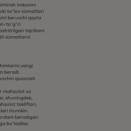
htirish imkonini
ki to'lov xizmatlari
nini beruvchi qayta
n-to'g'ri
ashtirilgan tajribani
li xizmatlarni
himlarini yangi
am beradi.
honchni qozonish
r mahsulot va
ar, shuningdek,
ulot takliflari,
hlari mumkin.
 yordam beradigan
a bo'ladilar.