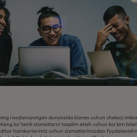
ning rivojlanayotgan dunyosida biznes uchun cheksiz imkon
 Keng ko'lamli xizmatlarni taqdim etish uchun biz kim bila
editor hamkorlarimiz uchun xizmatlarimizdan foydalanishn