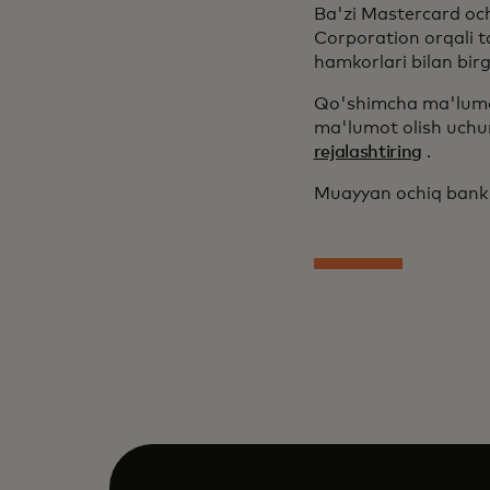
Ba'zi Mastercard och
Corporation orqali t
hamkorlari bilan bir
Qo'shimcha ma'lumo
ma'lumot olish uchun
rejalashtiring
.
Muayyan ochiq bank 