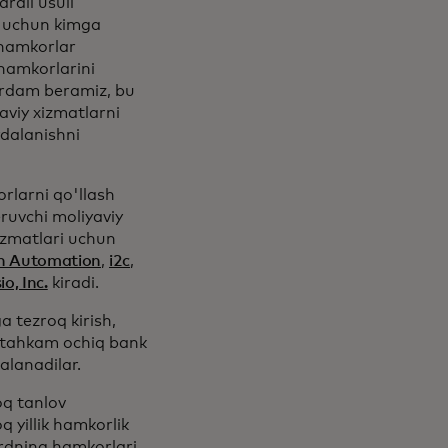
rali usuli
h uchun kimga
hamkorlar
 hamkorlarini
ordam beramiz, bu
aviy xizmatlarni
ydalanishni
rlarni qo'llash
eruvchi moliyaviy
izmatlari uchun
h Automation
,
i2c
,
io, Inc.
kiradi.
 tezroq kirish,
ustahkam ochiq bank
alanadilar.
oq tanlov
 yillik hamkorlik
ardning hamkorlari