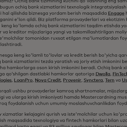
lamiz? Ochiq bank tizimining kuchini qo'llashning eng sama
bugun ochiq bank xizmatlarini texnologik integratsiyalas
ni hal qilishda biznesga yordam berish maqsadida
Engage
anini e'lon qildi. Biz platforma provayderlari va ekotizim
a keng ko'lamda ochiq bank xizmatlarini taqdim etishda y
 va kreditor mijozlariga yangi va takomillashtirilgan moliy
iste'molchilar tomonidan ruxsat etilgan ma'lumotlardan fo
lashtiradi.
esga keng ko'lamli to'lovlar va kredit berish bo'yicha qaro
 bank xizmatlarini tezda yaratish va joriy etish imkonini b
cha hamkorlarga oson kirish imkonini beradi. Ochiq bank x
a qo‘shilgan dastlabki hamkorlar qatoriga
Dwolla
,
FinTec
logies
,
LoanPro
,
Nova Credit
,
Provenir
,
Synctera
,
Tern
va
Us
rqali ushbu provayderlar kamroq shartnomalar, mijozlarga
ligi va ularga kirish imkoniyati hamda Mastercardning m
iroq foydalanish uchun umumiy moslashuvchanlikdan foyd
 xizmatlar kelajagini qurish va iste'molchilar uchun ko'pr
tish maqsadida texnologiya va fintech hamkorlari bilan uzoq
 milliard karta egasi va 93 million savdogar bilan Masterc