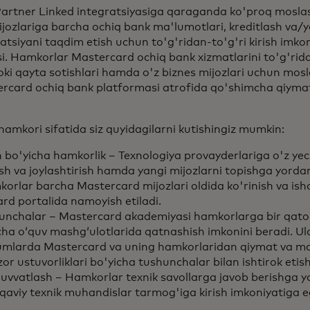
Partner Linked integratsiyasiga qaraganda ko'proq moslas
jozlariga barcha ochiq bank ma'lumotlari, kreditlash va/yo
tsiyani taqdim etish uchun to'g'ridan-to'g'ri kirish imko
. Hamkorlar Mastercard ochiq bank xizmatlarini to'g'rida
yoki qayta sotishlari hamda o'z biznes mijozlari uchun mosl
stercard ochiq bank platformasi atrofida qo'shimcha qiymat
amkori sifatida siz quyidagilarni kutishingiz mumkin:
 bo'yicha hamkorlik – Texnologiya provayderlariga o'z yec
sh va joylashtirish hamda yangi mijozlarni topishga yord
rlar barcha Mastercard mijozlari oldida ko'rinish va is
d portalida namoyish etiladi.
hunchalar – Mastercard akademiyasi hamkorlarga bir qato
cha oʻquv mashgʻulotlarida qatnashish imkonini beradi. Ul
mlarda Mastercard va uning hamkorlaridan qiymat va mahs
or ustuvorliklari bo'yicha tushunchalar bilan ishtirok etis
quvvatlash – Hamkorlar texnik savollarga javob berishga
qaviy texnik muhandislar tarmog'iga kirish imkoniyatiga eg