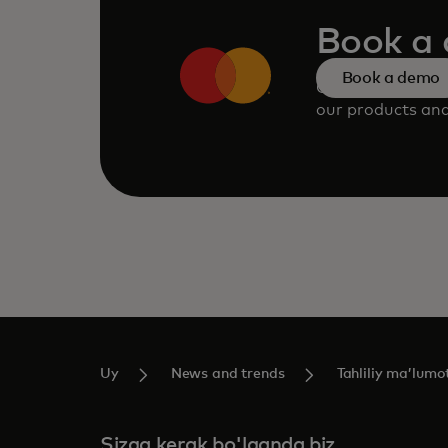
Book a
Book a demo
Consult our tea
our products and
Uy
News and trends
Tahliliy maʼlumo
Sizga kerak bo'lganda biz