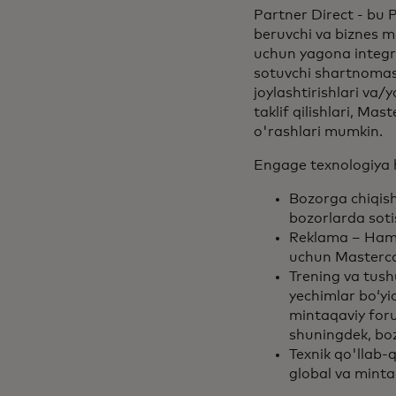
Partner Direct - bu 
beruvchi va biznes mi
uchun yagona integra
sotuvchi shartnomasi
joylashtirishlari va/
taklif qilishlari, Ma
o'rashlari mumkin.
Engage texnologiya h
Bozorga chiqish
bozorlarda soti
Reklama – Hamko
uchun Mastercar
Trening va tus
yechimlar boʻyi
mintaqaviy foru
shuningdek, boz
Texnik qo'llab-
global va minta