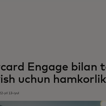
card Engage bilan t
ish uchun hamkorlik 
2-yil 13-iyul