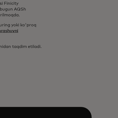
 Finicity
ri bugun AQSh
irilmoqda.
uring yoki ko'proq
hrashuvni
idan taqdim etiladi.