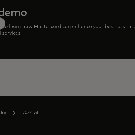
 demo
m to learn how Mastercard can enhance your business th
 services.
tlar
2022-yil