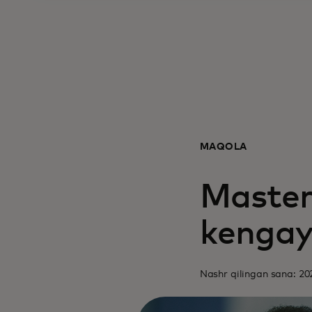
MAQOLA
Master
kengay
Nashr qilingan sana: 202