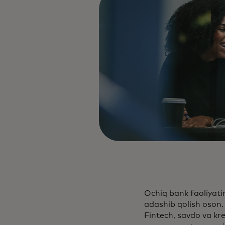
Ochiq bank faoliyati
adashib qolish oson.
Fintech, savdo va kr