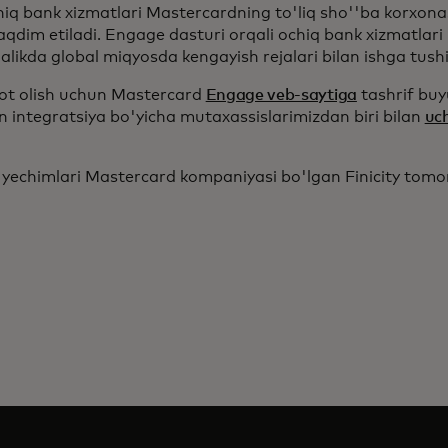
iq bank xizmatlari Mastercardning to'liq sho''ba korxonasi
aqdim etiladi. Engage dasturi orqali ochiq bank xizmatla
galikda global miqyosda kengayish rejalari bilan ishga tush
t olish uchun Mastercard
Engage veb-saytiga
tashrif buy
 integratsiya bo'yicha mutaxassislarimizdan biri bilan
uc
yechimlari Mastercard kompaniyasi bo'lgan Finicity tomon