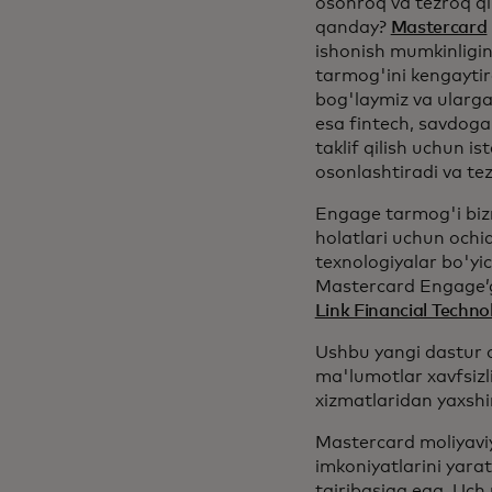
osonroq va tezroq qi
qanday?
Mastercard
ishonish mumkinligi
tarmog'ini kengaytirg
bog'laymiz va ularg
esa fintech, savdogar
taklif qilish uchun 
osonlashtiradi va tez
Engage tarmog'i bizn
holatlari uchun ochiq
texnologiyalar bo'yi
Mastercard Engage’g
Link Financial Techno
Ushbu yangi dastur o
ma'lumotlar xavfsiz
xizmatlaridan yaxsh
Mastercard moliyaviy
imkoniyatlarini yara
tajribasiga ega. Uch