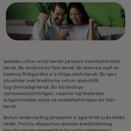
Ipoteka uchun ariza berish jarayoni osonlashtirilishi
kerak. Bu aniqroq bo'lishi kerak. Bu kamroq xavf va
kamroq firibgarlikni o'z ichiga olishi kerak. Bu qarz
oluvchilar yoki kreditorlar uchun qiyinchilik
tug'dirmasligi kerak. Bu biz boshqa
zamonaviylashtirilgan, raqamli tajribalardan
kutganimizdek qulay va soddalashtirilgan bo'lishi
kerak.
Butun anderrayting jarayonini o'zgartirish juda katta
ishdir. Finicity allaqachon ipoteka kreditlashning
barcha asosiy segmentlari bo'yicha yechimlarni