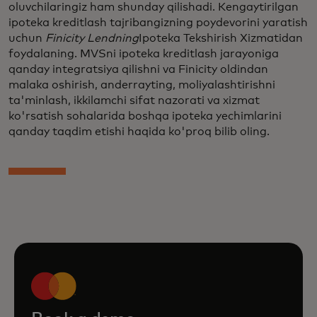
oluvchilaringiz ham shunday qilishadi. Kengaytirilgan
ipoteka kreditlash tajribangizning poydevorini yaratish
uchun
Finicity Lendning
Ipoteka Tekshirish Xizmatidan
foydalaning. MVSni ipoteka kreditlash jarayoniga
qanday integratsiya qilishni va Finicity oldindan
malaka oshirish, anderrayting, moliyalashtirishni
ta'minlash, ikkilamchi sifat nazorati va xizmat
ko'rsatish sohalarida boshqa ipoteka yechimlarini
qanday taqdim etishi haqida ko'proq bilib oling.