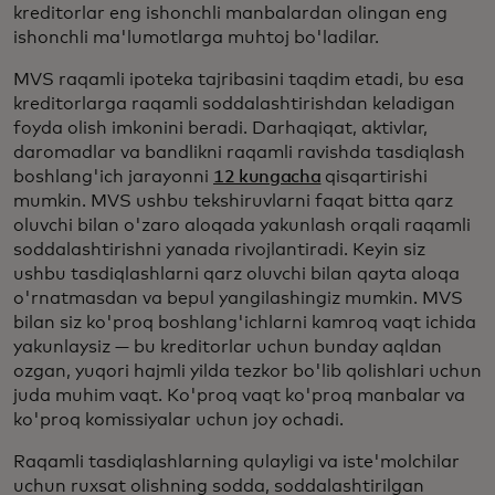
kreditorlar eng ishonchli manbalardan olingan eng
ishonchli ma'lumotlarga muhtoj bo'ladilar.
MVS raqamli ipoteka tajribasini taqdim etadi, bu esa
kreditorlarga raqamli soddalashtirishdan keladigan
foyda olish imkonini beradi. Darhaqiqat, aktivlar,
daromadlar va bandlikni raqamli ravishda tasdiqlash
boshlang'ich jarayonni
12 kungacha
qisqartirishi
mumkin. MVS ushbu tekshiruvlarni faqat bitta qarz
oluvchi bilan o'zaro aloqada yakunlash orqali raqamli
soddalashtirishni yanada rivojlantiradi. Keyin siz
ushbu tasdiqlashlarni qarz oluvchi bilan qayta aloqa
o'rnatmasdan va bepul yangilashingiz mumkin. MVS
bilan siz ko'proq boshlang'ichlarni kamroq vaqt ichida
yakunlaysiz — bu kreditorlar uchun bunday aqldan
ozgan, yuqori hajmli yilda tezkor bo'lib qolishlari uchun
juda muhim vaqt. Ko'proq vaqt ko'proq manbalar va
ko'proq komissiyalar uchun joy ochadi.
Raqamli tasdiqlashlarning qulayligi va iste'molchilar
uchun ruxsat olishning sodda, soddalashtirilgan