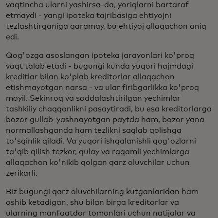
vaqtincha ularni yashirsa-da, yoriqlarni bartaraf
etmaydi - yangi ipoteka tajribasiga ehtiyojni
tezlashtirganiga qaramay, bu ehtiyoj allaqachon aniq
edi.
Qog'ozga asoslangan ipoteka jarayonlari ko'proq
vaqt talab etadi - bugungi kunda yuqori hajmdagi
kreditlar bilan ko'plab kreditorlar allaqachon
etishmayotgan narsa - va ular firibgarlikka ko'proq
moyil. Sekinroq va soddalashtirilgan yechimlar
tashkiliy chaqqonlikni pasaytiradi, bu esa kreditorlarga
bozor gullab-yashnayotgan paytda ham, bozor yana
normallashganda ham tezlikni saqlab qolishga
to'sqinlik qiladi. Va yuqori ishqalanishli qog'ozlarni
ta'qib qilish tezkor, qulay va raqamli yechimlarga
allaqachon ko'nikib qolgan qarz oluvchilar uchun
zerikarli.
Biz bugungi qarz oluvchilarning kutganlaridan ham
oshib ketadigan, shu bilan birga kreditorlar va
ularning manfaatdor tomonlari uchun natijalar va