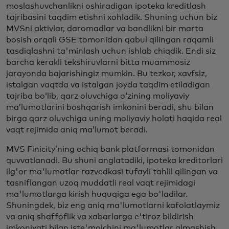
moslashuvchanlikni oshiradigan ipoteka kreditlash
tajribasini taqdim etishni xohladik. Shuning uchun biz
MVSni aktivlar, daromadlar va bandlikni bir marta
bosish orqali GSE tomonidan qabul qilingan raqamli
tasdiqlashni ta'minlash uchun ishlab chiqdik. Endi siz
barcha kerakli tekshiruvlarni bitta muammosiz
jarayonda bajarishingiz mumkin. Bu tezkor, xavfsiz,
istalgan vaqtda va istalgan joyda taqdim etiladigan
tajriba boʻlib, qarz oluvchiga oʻzining moliyaviy
maʼlumotlarini boshqarish imkonini beradi, shu bilan
birga qarz oluvchiga uning moliyaviy holati haqida real
vaqt rejimida aniq maʼlumot beradi.
MVS Finicity’ning ochiq bank platformasi tomonidan
quvvatlanadi. Bu shuni anglatadiki, ipoteka kreditorlari
ilg'or ma'lumotlar razvedkasi tufayli tahlil qilingan va
tasniflangan uzoq muddatli real vaqt rejimidagi
ma'lumotlarga kirish huquqiga ega bo'ladilar.
Shuningdek, biz eng aniq ma'lumotlarni kafolatlaymiz
va aniq shaffoflik va xabarlarga e'tiroz bildirish
imkoniyati bilan iste'molchini ma'lumotlar almashish