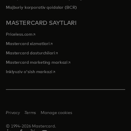
Majburiy korporativ qoidalar (BCR)
MASTERCARD SAYTLARI
opens in a new tab
Priceless.com
opens in a new tab
Mastercard xizmatlari
opens in a new tab
Mastercard dasturchilari
opens in a new tab
Mastercard marketing markazi
opens in a new tab
Inklyuziv o'sish markazi
Privacy
Terms
Manage cookies
© 1994-2026 Mastercard.