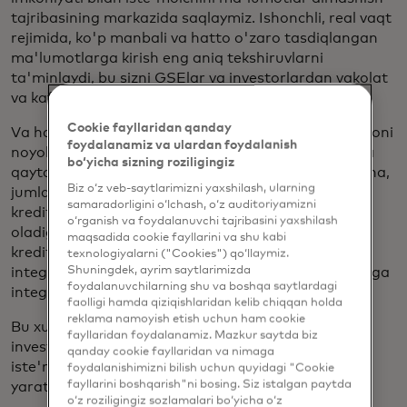
tajribasining markazida saqlaymiz. Ishonchli, real vaqt
rejimida, ko'p manbali va hatto o'zaro tasdiqlangan
ma'lumotlarga kirish eng aniq tekshiruvlarni
ta'minlaydi, bu sizni GSElar va investorlardan vakolat
va kafolatni tasdiqlash yo'lida boshlaydi.
Cookie fayllaridan qanday
Va har bir kreditlashdan foydalanish holati va jarayoni
foydalanamiz va ulardan foydalanish
noyob bo'lgani uchun, biz MVSni moslashuvchan va
bo‘yicha sizning roziligingiz
qayta moliyalashtirishdan tortib, yangi xaridlargacha,
Biz o‘z veb-saytlarimizni yaxshilash, ularning
jumladan, malakali va malakasiz ipoteka
samaradorligini o‘lchash, o‘z auditoriyamizni
kreditlarigacha bo'lgan hamma narsani qamrab
o‘rganish va foydalanuvchi tajribasini yaxshilash
oladigan qilib yaratdik. Shuningdek, biz ipoteka
maqsadida cookie fayllarini va shu kabi
kreditorlari uchun bir nechta moslashuvchan
texnologiyalarni ("Cookies") qo‘llaymiz.
Shuningdek, ayrim saytlarimizda
integratsiya variantlari bilan MVSni o'z ish jarayoniga
foydalanuvchilarning shu va boshqa saytlardagi
integratsiya qilishni osonlashtirdik.
faolligi hamda qiziqishlaridan kelib chiqqan holda
reklama namoyish etish uchun ham cookie
Bu xususiyatlarning barchasi kreditorlar uchun
fayllaridan foydalanamiz. Mazkur saytda biz
investitsiyalarning qaytarilishini yaxshilaydigan
qanday cookie fayllaridan va nimaga
iste'molchiga yo'naltirilgan kreditlash tajribasini
foydalanishimizni bilish uchun quyidagi "Cookie
fayllarini boshqarish"ni bosing. Siz istalgan paytda
yaratish uchun birlashadi.
o‘z roziligingiz sozlamalari bo‘yicha o‘z