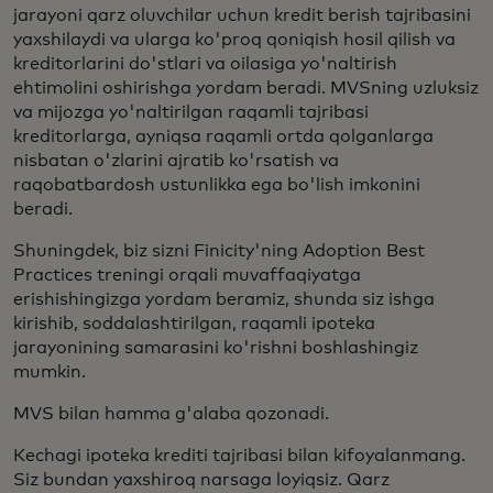
jarayoni qarz oluvchilar uchun kredit berish tajribasini
yaxshilaydi va ularga ko'proq qoniqish hosil qilish va
kreditorlarini do'stlari va oilasiga yo'naltirish
ehtimolini oshirishga yordam beradi. MVSning uzluksiz
va mijozga yo'naltirilgan raqamli tajribasi
kreditorlarga, ayniqsa raqamli ortda qolganlarga
nisbatan o'zlarini ajratib ko'rsatish va
raqobatbardosh ustunlikka ega bo'lish imkonini
beradi.
Shuningdek, biz sizni Finicity'ning Adoption Best
Practices treningi orqali muvaffaqiyatga
erishishingizga yordam beramiz, shunda siz ishga
kirishib, soddalashtirilgan, raqamli ipoteka
jarayonining samarasini ko'rishni boshlashingiz
mumkin.
MVS bilan hamma g'alaba qozonadi.
Kechagi ipoteka krediti tajribasi bilan kifoyalanmang.
Siz bundan yaxshiroq narsaga loyiqsiz. Qarz