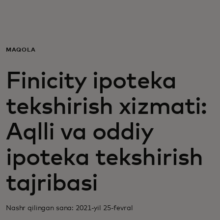
Siz uchun
Biznes uchun
MAQOLA
Finicity ipoteka
Butun dunyo uchun
tekshirish xizmati:
Innovatorlar uchun
Aqlli va oddiy
Yangiliklar va trendlar
ipoteka tekshirish
tajribasi
Nashr qilingan sana: 2021-yil 25-fevral