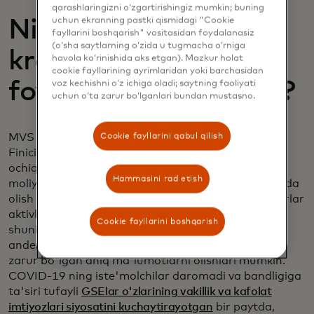
qarashlaringizni o‘zgartirishingiz mumkin; buning
uchun ekranning pastki qismidagi "Cookie
Nima uchun
fayllarini boshqarish" vositasidan foydalanasiz
(o‘sha saytlarning o‘zida u tugmacha o‘rniga
kreditorlar MVSdan
havola ko‘rinishida aks etgan). Mazkur holat
cookie fayllarining ayrimlaridan yoki barchasidan
foydalanishlari kerak?
voz kechishni o‘z ichiga oladi; saytning faoliyati
uchun o‘ta zarur bo‘lganlari bundan mustasno.
Cookie fayllarini qabul qilish
MVS shunchaki mahsulotdan ko'proq narsa, bu
Finicity bilan hamkorlik bo'lib, kreditorlarga bizning
ochiq bank platformamizdan va bozorda yetakchi,
Hammasini rad etish
moliya institutlari bilan xavfsiz aloqalarimizdan foyda
olish imkonini beradi. Ushbu aloqalar orqali kreditorlar
aktivlar, daromadlar va bandlikni tekshirish,
Cookie fayllarini boshqarish
shuningdek, umumiy qaror qabul qilish va
anderrayting jarayonlarini takomillashtirish uchun
zarur bo'lgan aniq ma'lumotlarni olishlari mumkin.
COVID-19 ning iste'molchilar daromadi va bandligiga
ta'siri tufayli
GSElar o'zlarining vakillik va kafolat
imtiyozlari siyosatini kuchaytirayotgan
bir paytda,