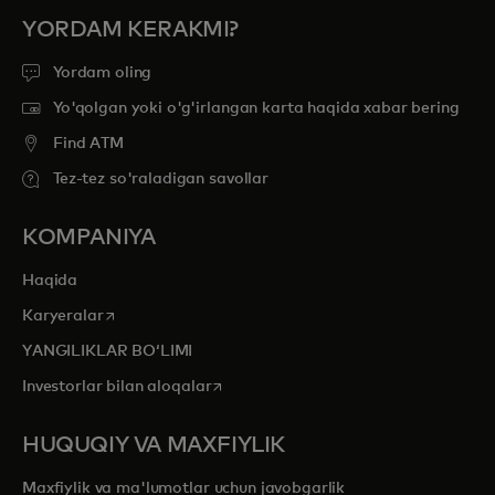
YORDAM KERAKMI?
Yordam oling
Yo'qolgan yoki o'g'irlangan karta haqida xabar bering
Find ATM
Tez-tez so'raladigan savollar
KOMPANIYA
Haqida
opens in a new tab
Karyeralar
YANGILIKLAR BOʻLIMI
opens in a new tab
Investorlar bilan aloqalar
HUQUQIY VA MAXFIYLIK
Maxfiylik va ma'lumotlar uchun javobgarlik