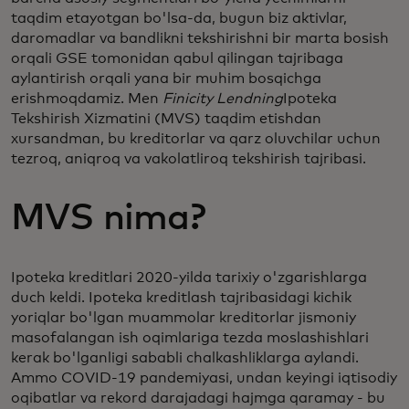
taqdim etayotgan bo'lsa-da, bugun biz aktivlar,
daromadlar va bandlikni tekshirishni bir marta bosish
orqali GSE tomonidan qabul qilingan tajribaga
aylantirish orqali yana bir muhim bosqichga
erishmoqdamiz. Men
Finicity Lendning
Ipoteka
Tekshirish Xizmatini (MVS) taqdim etishdan
xursandman, bu kreditorlar va qarz oluvchilar uchun
tezroq, aniqroq va vakolatliroq tekshirish tajribasi.
MVS nima?
Ipoteka kreditlari 2020-yilda tarixiy o'zgarishlarga
duch keldi. Ipoteka kreditlash tajribasidagi kichik
yoriqlar bo'lgan muammolar kreditorlar jismoniy
masofalangan ish oqimlariga tezda moslashishlari
kerak bo'lganligi sababli chalkashliklarga aylandi.
Ammo COVID-19 pandemiyasi, undan keyingi iqtisodiy
oqibatlar va rekord darajadagi hajmga qaramay - bu