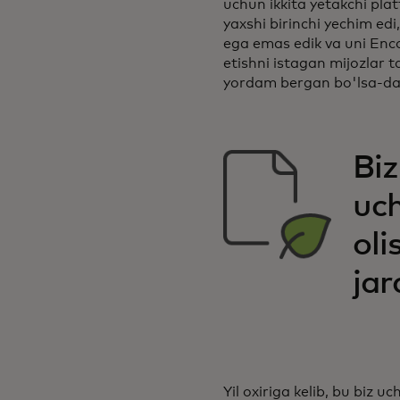
uchun ikkita yetakchi plat
yaxshi birinchi yechim edi
ega emas edik va uni Enco
etishni istagan mijozlar t
yordam bergan bo'lsa-da, 
Biz
uch
ol
jar
Yil oxiriga kelib, bu biz 