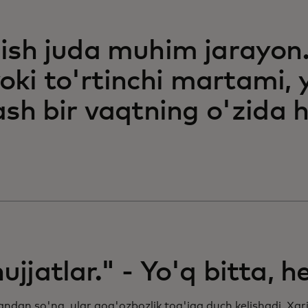
lish juda muhim jarayon.
ki to'rtinchi martami,
lash bir vaqtning o'zida 
ujjatlar." - Yo'q bitta, 
ndan so'ng, ular qog'ozbozlik tog'iga duch kelishadi. Xar