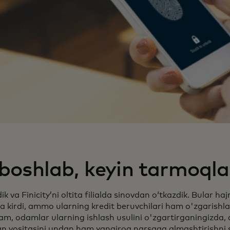
boshlab, keyin tarmoqla
ik va Finicity’ni oltita filialda sinovdan o‘tkazdik. Bular ha
ga kirdi, ammo ularning kredit beruvchilari ham o'zgarishl
sam, odamlar ularning ishlash usulini o'zgartirganingizda, 
gan vositasini undan ham yangiroq narsaga almashtirishni 