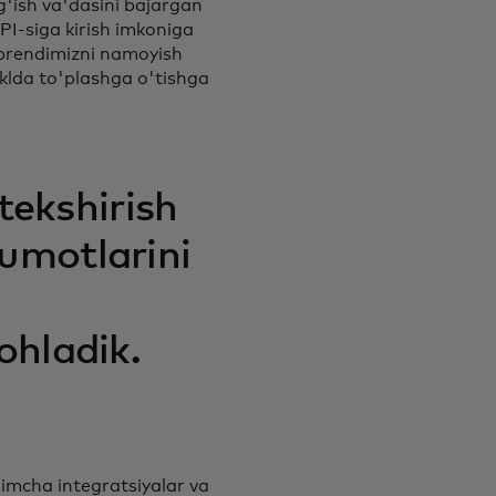
ig'ish va'dasini bajargan
API-siga kirish imkoniga
 brendimizni namoyish
aklda to'plashga o'tishga
 tekshirish
umotlarini
ohladik.
himcha integratsiyalar va