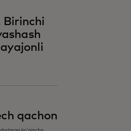
 Birinchi
 yashash
hayajonli
hech qachon
idorlarga ko'pincha