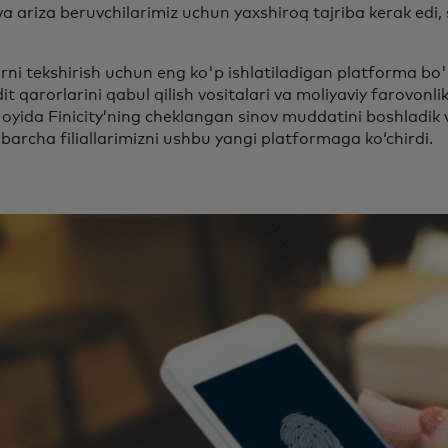
a ariza beruvchilarimiz uchun yaxshiroq tajriba kerak edi, 
larni tekshirish uchun eng ko'p ishlatiladigan platforma bo'
it qarorlarini qabul qilish vositalari va moliyaviy farovon
 oyida Finicity’ning cheklangan sinov muddatini boshladik v
barcha filiallarimizni ushbu yangi platformaga ko‘chirdi.