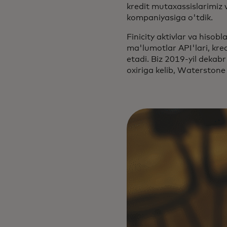
kredit mutaxassislarimiz v
kompaniyasiga o'tdik.
Finicity aktivlar va hisob
ma'lumotlar API'lari, kred
etadi. Biz 2019-yil dekabr
oxiriga kelib, Waterstone 