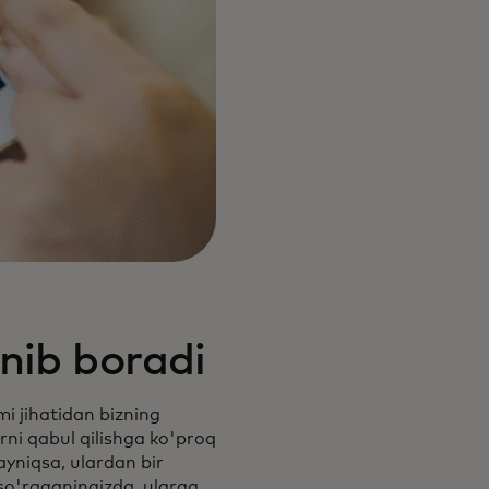
nib boradi
jmi jihatidan bizning
arni qabul qilishga ko'proq
ayniqsa, ulardan bir
so'raganingizda, ularga