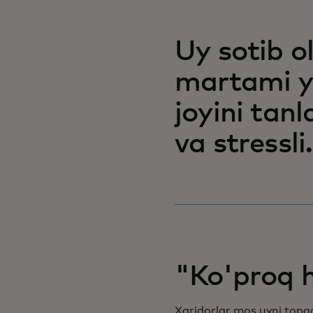
Uy sotib o
martami yo
joyini tan
va stressli.
"Ko'proq h
Xaridorlar mos uyni topga