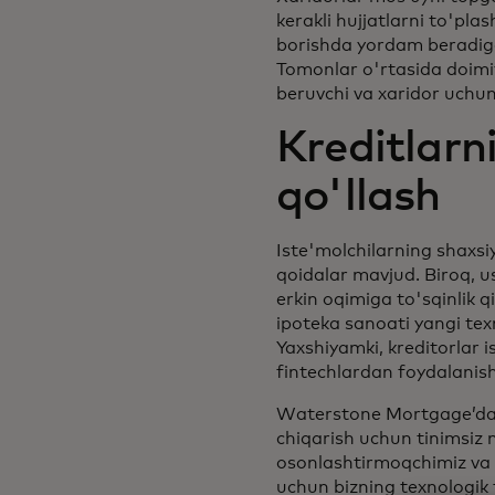
kerakli hujjatlarni to'pla
borishda yordam beradigan
Tomonlar o'rtasida doimiy
beruvchi va xaridor uchun
Kreditlarn
qo'llash
Iste'molchilarning shaxsi
qoidalar mavjud. Biroq, u
erkin oqimiga to'sqinlik 
ipoteka sanoati yangi texn
Yaxshiyamki, kreditorlar 
fintechlardan foydalanish
Waterstone Mortgage’da b
chiqarish uchun tinimsiz m
osonlashtirmoqchimiz va 
uchun bizning texnologik