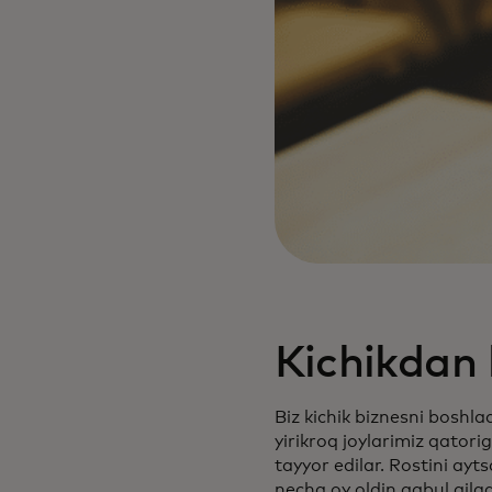
Kichikdan 
Biz kichik biznesni boshlad
yirikroq joylarimiz qatori
tayyor edilar. Rostini ayt
necha oy oldin qabul qil