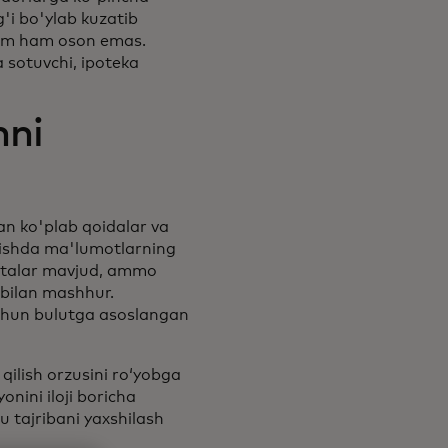
g'i bo'ylab kuzatib
doim ham oson emas.
a sotuvchi, ipoteka
hni
an ko'plab qoidalar va
erishda ma'lumotlarning
sitalar mavjud, ammo
 bilan mashhur.
 uchun bulutga asoslangan
ilish orzusini ro‘yobga
onini iloji boricha
 tajribani yaxshilash