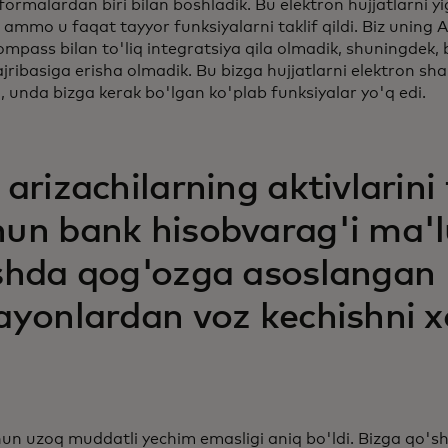
formalardan biri bilan boshladik. Bu elektron hujjatlarni y
, ammo u faqat tayyor funksiyalarni taklif qildi. Biz uning 
mpass bilan to'liq integratsiya qila olmadik, shuningdek,
ajribasiga erisha olmadik. Bu bizga hujjatlarni elektron sh
unda bizga kerak bo'lgan ko'plab funksiyalar yo'q edi.
 arizachilarning aktivlarini
un bank hisobvarag'i ma'l
ishda qog'ozga asoslangan
ayonlardan voz kechishni x
uchun uzoq muddatli yechim emasligi aniq bo'ldi. Bizga qo's