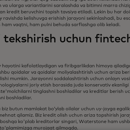
sh va ularga variantlarini saralashda va bitimni marra chizi
 kredit beruvchini topish tavsiya etiladi. Lekin bu har 
 ravishda kelishuvga erishish jarayoni sekinlashadi, bu es
 ham vaqtni, ham pulni behuda sarflashga olib keladi.
i tekshirish uchun fintec
y hayotini kafolatlaydigan va firibgarlikdan himoya qiladig
shbu qoidalar va qoidalar moliyalashtirish uchun ariza b
qilishi mumkin. Jarayonni soddalashtirish uchun onlayn vo
ologiyalarni joriy etish borasida juda konservativ ekanligi
iste'molchilarni tinglashni boshladilar va kreditlar berish
ni boshladilar.
iz butun mamlakat bo‘ylab oilalar uchun uy-joyga egalik q
ehnat qilamiz. Biz kredit olish uchun ariza topshirish jaray
boshqa ko'plab kreditorlar singari, Waterstone ham ushbu
 to'plamimizga murojaat qilmoqda.