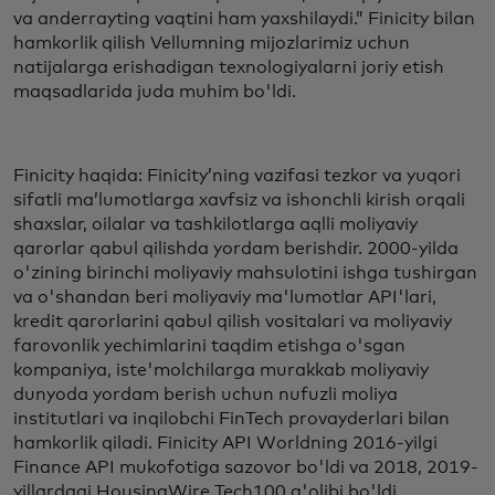
va anderrayting vaqtini ham yaxshilaydi.” Finicity bilan
hamkorlik qilish Vellumning mijozlarimiz uchun
natijalarga erishadigan texnologiyalarni joriy etish
maqsadlarida juda muhim bo'ldi.
Finicity haqida: Finicity’ning vazifasi tezkor va yuqori
sifatli ma’lumotlarga xavfsiz va ishonchli kirish orqali
shaxslar, oilalar va tashkilotlarga aqlli moliyaviy
qarorlar qabul qilishda yordam berishdir. 2000-yilda
o'zining birinchi moliyaviy mahsulotini ishga tushirgan
va o'shandan beri moliyaviy ma'lumotlar API'lari,
kredit qarorlarini qabul qilish vositalari va moliyaviy
farovonlik yechimlarini taqdim etishga o'sgan
kompaniya, iste'molchilarga murakkab moliyaviy
dunyoda yordam berish uchun nufuzli moliya
institutlari va inqilobchi FinTech provayderlari bilan
hamkorlik qiladi. Finicity API Worldning 2016-yilgi
Finance API mukofotiga sazovor bo'ldi va 2018, 2019-
yillardagi HousingWire Tech100 g'olibi bo'ldi.