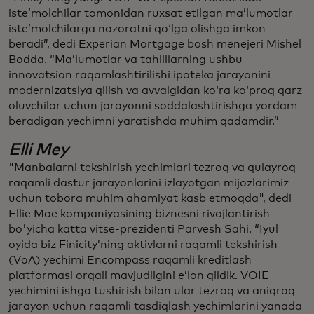
iste’molchilar tomonidan ruxsat etilgan ma’lumotlar
iste’molchilarga nazoratni qo‘lga olishga imkon
beradi”, dedi Experian Mortgage bosh menejeri Mishel
Bodda. “Maʼlumotlar va tahlillarning ushbu
innovatsion raqamlashtirilishi ipoteka jarayonini
modernizatsiya qilish va avvalgidan koʻra koʻproq qarz
oluvchilar uchun jarayonni soddalashtirishga yordam
beradigan yechimni yaratishda muhim qadamdir.”
Elli Mey
"Manbalarni tekshirish yechimlari tezroq va qulayroq
raqamli dastur jarayonlarini izlayotgan mijozlarimiz
uchun tobora muhim ahamiyat kasb etmoqda", dedi
Ellie Mae kompaniyasining biznesni rivojlantirish
bo'yicha katta vitse-prezidenti Parvesh Sahi. “Iyul
oyida biz Finicity’ning aktivlarni raqamli tekshirish
(VoA) yechimi Encompass raqamli kreditlash
platformasi orqali mavjudligini e’lon qildik. VOIE
yechimini ishga tushirish bilan ular tezroq va aniqroq
jarayon uchun raqamli tasdiqlash yechimlarini yanada