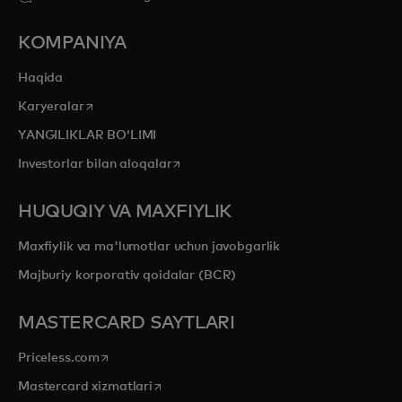
KOMPANIYA
Haqida
opens in a new tab
Karyeralar
YANGILIKLAR BOʻLIMI
opens in a new tab
Investorlar bilan aloqalar
HUQUQIY VA MAXFIYLIK
Maxfiylik va ma'lumotlar uchun javobgarlik
Majburiy korporativ qoidalar (BCR)
MASTERCARD SAYTLARI
opens in a new tab
Priceless.com
opens in a new tab
Mastercard xizmatlari