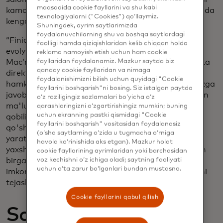
maqsadida cookie fayllarini va shu kabi
kamaytirish va vaqt va pulni tejash qobiliyatini yanada
texnologiyalarni ("Cookies") qo‘llaymiz.
kengaytirishga yordam beradi.
Shuningdek, ayrim saytlarimizda
foydalanuvchilarning shu va boshqa saytlardagi
“Finicy’ning VOIE yechimini qoʻshish AIM
faolligi hamda qiziqishlaridan kelib chiqqan holda
evolyutsiyasidagi keyingi qadamdir”, dedi Freddie
reklama namoyish etish uchun ham cookie
fayllaridan foydalanamiz. Mazkur saytda biz
Mac’ning texnologiyalar integratsiyasi boʻyicha katta
qanday cookie fayllaridan va nimaga
direktori Kevin Kauffman. "Va Finicity bilan
foydalanishimizni bilish uchun quyidagi "Cookie
hamkorligimiz bizning anderrayting standartlarimizga
fayllarini boshqarish"ni bosing. Siz istalgan paytda
javob beradigan aniq va tekshirilishi mumkin bo'lgan
o‘z roziligingiz sozlamalari bo‘yicha o‘z
ma'lumotlardan foydalangan holda AIM
qarashlaringizni o‘zgartirishingiz mumkin; buning
uchun ekranning pastki qismidagi "Cookie
qobiliyatimizga ish haqi to'g'risidagi ma'lumotlarni
fayllarini boshqarish" vositasidan foydalanasiz
qo'shish orqali sharsharaga o'xshash yondashuvni
(o‘sha saytlarning o‘zida u tugmacha o‘rniga
yaratishga yordam berdi." Bu qarz oluvchilarga
havola ko‘rinishida aks etgan). Mazkur holat
yaxshiroq kredit berish tajribasini taqdim etish bilan
cookie fayllarining ayrimlaridan yoki barchasidan
voz kechishni o‘z ichiga oladi; saytning faoliyati
birga, vakillik va kafolat imtiyozlari uchun ko'proq
uchun o‘ta zarur bo‘lganlari bundan mustasno.
imkoniyatlarni hamda kreditorlar uchun xarajatlarni
tejashni anglatadi.
Cookie fayllarini qabul qilish
Sanoat nima