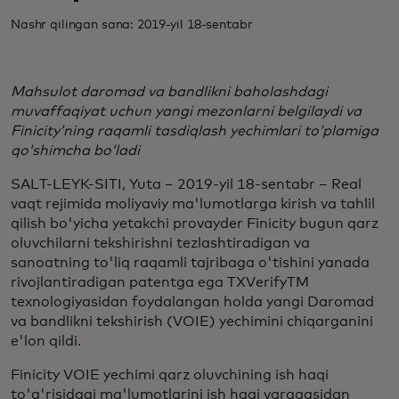
Nashr qilingan sana: 2019-yil 18-sentabr
Mahsulot daromad va bandlikni baholashdagi
muvaffaqiyat uchun yangi mezonlarni belgilaydi va
Finicity’ning raqamli tasdiqlash yechimlari to‘plamiga
qo‘shimcha bo‘ladi
SALT-LEYK-SITI, Yuta – 2019-yil 18-sentabr – Real
vaqt rejimida moliyaviy ma'lumotlarga kirish va tahlil
qilish bo'yicha yetakchi provayder Finicity bugun qarz
oluvchilarni tekshirishni tezlashtiradigan va
sanoatning to'liq raqamli tajribaga o'tishini yanada
rivojlantiradigan patentga ega TXVerifyTM
texnologiyasidan foydalangan holda yangi Daromad
va bandlikni tekshirish (VOIE) yechimini chiqarganini
e'lon qildi.
Finicity VOIE yechimi qarz oluvchining ish haqi
to'g'risidagi ma'lumotlarini ish haqi varaqasidan