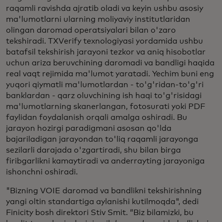
raqamli ravishda ajratib oladi va keyin ushbu asosiy
ma'lumotlarni ularning moliyaviy institutlaridan
olingan daromad operatsiyalari bilan o'zaro
tekshiradi. TXVerify texnologiyasi yordamida ushbu
batafsil tekshirish jarayoni tezkor va aniq hisobotlar
uchun ariza beruvchining daromadi va bandligi haqida
real vaqt rejimida ma'lumot yaratadi. Yechim buni eng
yuqori qiymatli ma'lumotlardan - to'g'ridan-to'g'ri
banklardan - qarz oluvchining ish haqi to'g'risidagi
ma'lumotlarning skanerlangan, fotosurati yoki PDF
faylidan foydalanish orqali amalga oshiradi. Bu
jarayon hozirgi paradigmani asosan qo'lda
bajariladigan jarayondan to'liq raqamli jarayonga
sezilarli darajada o'zgartiradi, shu bilan birga
firibgarlikni kamaytiradi va anderrayting jarayoniga
ishonchni oshiradi.
"Bizning VOIE daromad va bandlikni tekshirishning
yangi oltin standartiga aylanishi kutilmoqda", dedi
Finicity bosh direktori Stiv Smit. “Biz bilamizki, bu