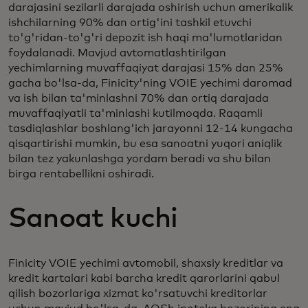
darajasini sezilarli darajada oshirish uchun amerikalik
ishchilarning 90% dan ortig'ini tashkil etuvchi
to'g'ridan-to'g'ri depozit ish haqi ma'lumotlaridan
foydalanadi. Mavjud avtomatlashtirilgan
yechimlarning muvaffaqiyat darajasi 15% dan 25%
gacha bo'lsa-da, Finicity'ning VOIE yechimi daromad
va ish bilan ta'minlashni 70% dan ortiq darajada
muvaffaqiyatli ta'minlashi kutilmoqda. Raqamli
tasdiqlashlar boshlang'ich jarayonni 12-14 kungacha
qisqartirishi mumkin, bu esa sanoatni yuqori aniqlik
bilan tez yakunlashga yordam beradi va shu bilan
birga rentabellikni oshiradi.
Sanoat kuchi
Finicity VOIE yechimi avtomobil, shaxsiy kreditlar va
kredit kartalari kabi barcha kredit qarorlarini qabul
qilish bozorlariga xizmat ko'rsatuvchi kreditorlar