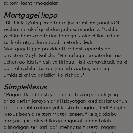
takomillashtirmoqdalar.
MortgageHippo
“Biz Finicity’ning kreditor mijozlarimizga yangi VOIE
yechimini taklif qilishdan juda xursandmiz. "Ushbu
yechim ham kreditorlar, ham qarz oluvchilar uchun
turli xil imtiyozlarni taqdim etadi", dedi
MortgageHippo prezidenti va bosh operatsion
direktori Maykl Salichs. "Bu nafaqat kreditorlarimiz
uchun qo'lda ishlash va firibgarlikni kamaytiradi, balki
qarz oluvchilar tezroq yopilish vaqtini, kamroq
umidsizlikni va aniqlikni ko'rishadi."
SimpleNexus
"Raqamli kreditlash yechimlari tezroq va qulayroq
ariza berish jarayonlarini izlayotgan kreditorlar uchun
tobora muhim ahamiyat kasb etmoqda", dedi Simple
Nexus bosh direktori Matt Hansen. “Kelajakda bu
jarayon qarz oluvchilarga bugungi kunda talab
qilinadigan zerikarli qo'l mehnatisiz 100% raqamli