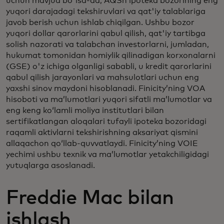
uchun mavjud bo'lsa-da, AQSh ipoteka bozorining eng
yuqori darajadagi tekshiruvlari va qat'iy talablariga
javob berish uchun ishlab chiqilgan. Ushbu bozor
yuqori dollar qarorlarini qabul qilish, qat'iy tartibga
solish nazorati va talabchan investorlarni, jumladan,
hukumat tomonidan homiylik qilinadigan korxonalarni
(GSE) o'z ichiga olganligi sababli, u kredit qarorlarini
qabul qilish jarayonlari va mahsulotlari uchun eng
yaxshi sinov maydoni hisoblanadi. Finicity’ning VOA
hisoboti va ma’lumotlari yuqori sifatli ma’lumotlar va
eng keng ko‘lamli moliya institutlari bilan
sertifikatlangan aloqalari tufayli ipoteka bozoridagi
raqamli aktivlarni tekshirishning aksariyat qismini
allaqachon qo‘llab-quvvatlaydi. Finicity’ning VOIE
yechimi ushbu texnik va ma’lumotlar yetakchiligidagi
yutuqlarga asoslanadi.
Freddie Mac bilan
ishlash