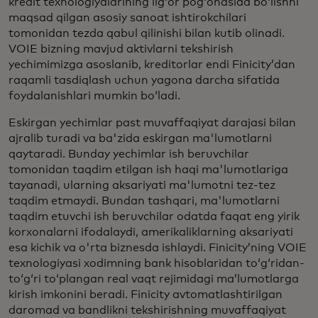
kredit texnologiyalarining ilg‘or pog‘onasida bo‘lishni
maqsad qilgan asosiy sanoat ishtirokchilari
tomonidan tezda qabul qilinishi bilan kutib olinadi.
VOIE bizning mavjud aktivlarni tekshirish
yechimimizga asoslanib, kreditorlar endi Finicity’dan
raqamli tasdiqlash uchun yagona darcha sifatida
foydalanishlari mumkin bo‘ladi.
Eskirgan yechimlar past muvaffaqiyat darajasi bilan
ajralib turadi va ba'zida eskirgan ma'lumotlarni
qaytaradi. Bunday yechimlar ish beruvchilar
tomonidan taqdim etilgan ish haqi ma'lumotlariga
tayanadi, ularning aksariyati ma'lumotni tez-tez
taqdim etmaydi. Bundan tashqari, ma'lumotlarni
taqdim etuvchi ish beruvchilar odatda faqat eng yirik
korxonalarni ifodalaydi, amerikaliklarning aksariyati
esa kichik va o'rta biznesda ishlaydi. Finicity’ning VOIE
texnologiyasi xodimning bank hisoblaridan toʻgʻridan-
toʻgʻri toʻplangan real vaqt rejimidagi maʼlumotlarga
kirish imkonini beradi. Finicity avtomatlashtirilgan
daromad va bandlikni tekshirishning muvaffaqiyat