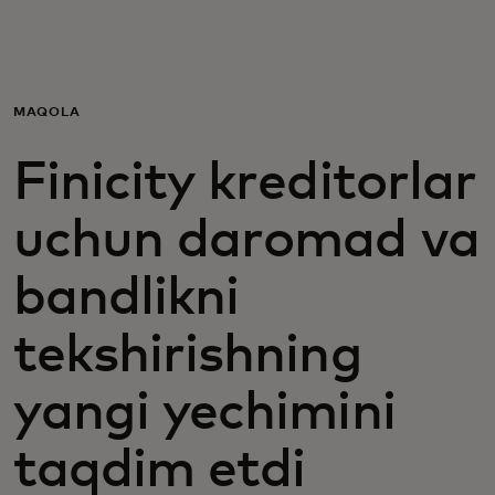
Siz uchun
Biznes uchun
MAQOLA
Finicity kreditorlar
Butun dunyo uchun
uchun daromad va
Innovatorlar uchun
bandlikni
Yangiliklar va trendlar
tekshirishning
yangi yechimini
taqdim etdi