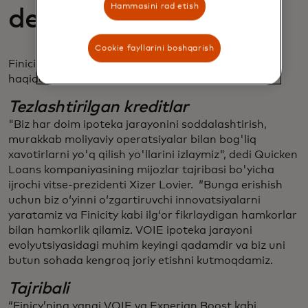
Hammasini rad etish
demoqda
Cookie fayllarini boshqarish
Finicity mijozlari va hamkorlari allaqachon VOIE
haqida o'z fikrlarini bildirishmoqda:
Tezlashtirilgan kreditlar
"Biz har doim ipoteka jarayonini soddalashtirish,
murakkab moliyaviy operatsiyalar bilan bog'liq
xavotirlarni yo'q qilish yo'llarini izlaymiz", dedi Quicken
Loans kompaniyasining mijozlar tajribasi bo'yicha
ijrochi vitse-prezidenti Xizer Lovier. “Bunga erishish
uchun biz oʻyinni oʻzgartiruvchi innovatsiyalarni
yaratamiz va Finicity kabi ilgʻor fikrlaydigan hamkorlar
bilan hamkorlik qilamiz. VOIE ipoteka jarayoni
evolyutsiyasidagi muhim keyingi qadamdir va biz uni
butun sohada kengroq joriy etishni kutmoqdamiz.
Tajribali
“Finicy’ning yangi VOIE va Experian Boost kabi