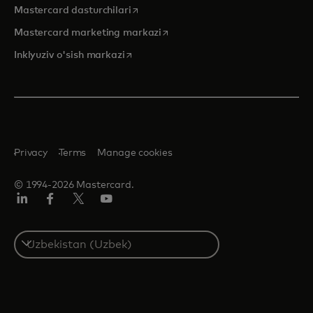
opens in a new tab
Mastercard dasturchilari
opens in a new tab
Mastercard marketing markazi
opens in a new tab
Inklyuziv o'sish markazi
Privacy
Terms
Manage cookies
© 1994-2026 Mastercard.
LinkedIn
Facebook
Twitter/X
YouTube
Select
a
country