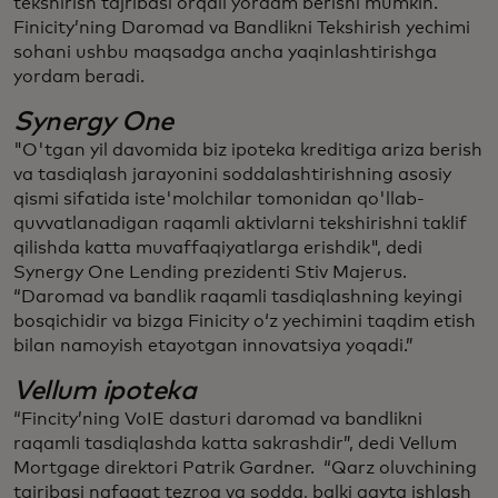
tekshirish tajribasi orqali yordam berishi mumkin.
Finicity’ning Daromad va Bandlikni Tekshirish yechimi
sohani ushbu maqsadga ancha yaqinlashtirishga
yordam beradi.
Synergy One
"O'tgan yil davomida biz ipoteka kreditiga ariza berish
va tasdiqlash jarayonini soddalashtirishning asosiy
qismi sifatida iste'molchilar tomonidan qo'llab-
quvvatlanadigan raqamli aktivlarni tekshirishni taklif
qilishda katta muvaffaqiyatlarga erishdik", dedi
Synergy One Lending prezidenti Stiv Majerus.
“Daromad va bandlik raqamli tasdiqlashning keyingi
bosqichidir va bizga Finicity oʻz yechimini taqdim etish
bilan namoyish etayotgan innovatsiya yoqadi.”
Vellum ipoteka
“Fincity’ning VoIE dasturi daromad va bandlikni
raqamli tasdiqlashda katta sakrashdir”, dedi Vellum
Mortgage direktori Patrik Gardner. “Qarz oluvchining
tajribasi nafaqat tezroq va sodda, balki qayta ishlash