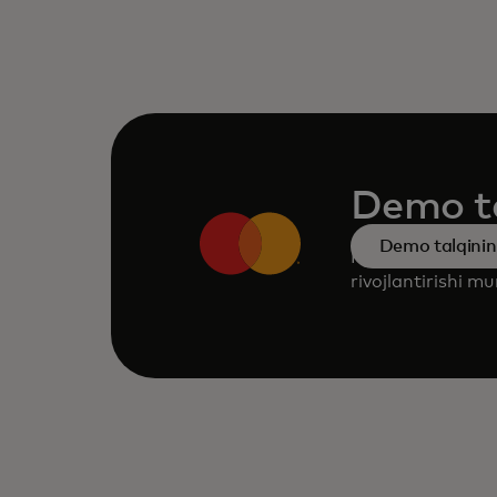
Demo ta
Demo talqinini
Mastercard mahsu
rivojlantirishi m