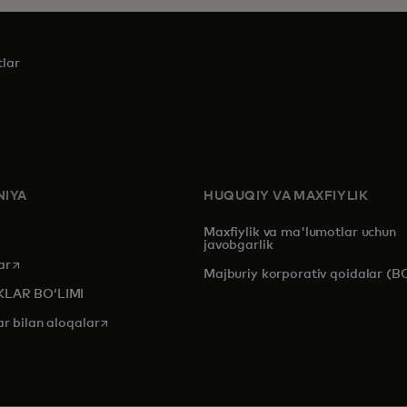
tlar
IYA
HUQUQIY VA MAXFIYLIK
Maxfiylik va ma'lumotlar uchun
javobgarlik
opens in a new tab
ar
Majburiy korporativ qoidalar (B
KLAR BOʻLIMI
opens in a new tab
ar bilan aloqalar