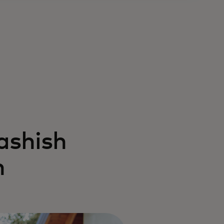
ashish
h