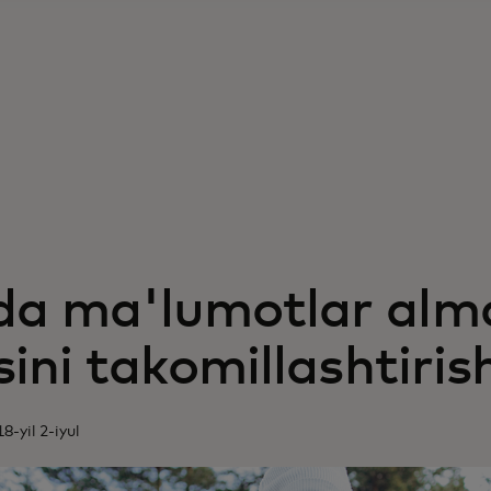
a ma'lumotlar alm
sini takomillashtiris
8-yil 2-iyul