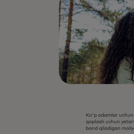
Ko'p odamlar uchun p
qoplash uchun yetarl
band qiladigan moliy