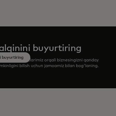
lqinini buyurtiring
 buyurtiring
lot va xizmatlarimiz orqali biznesingizni qanday
umkinligini bilish uchun jamoamiz bilan bog'laning.