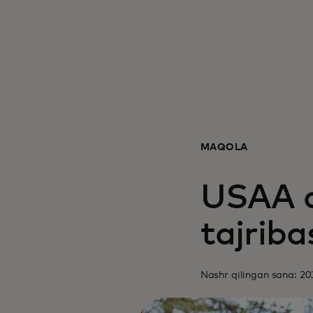
MAQOLA
USAA d
tajriba
Nashr qilingan sana: 201