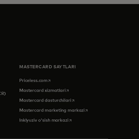
MASTERCARD SAYTLARI
opens in a new tab
Priceless.com
opens in a new tab
Mastercard xizmatlari
CR)
opens in a new tab
Mastercard dasturchilari
opens in a new tab
Mastercard marketing markazi
opens in a new tab
Inklyuziv o'sish markazi