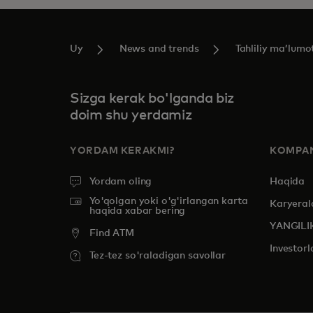
Uy
News and trends
Tahliliy maʼlumo
Sizga kerak bo'lganda biz
doim shu yerdamiz
YORDAM KERAKMI?
KOMPAN
Yordam oling
Haqida
Yo'qolgan yoki o'g'irlangan karta
Karyeral
haqida xabar bering
YANGILI
Find ATM
Investorl
Tez-tez so'raladigan savollar