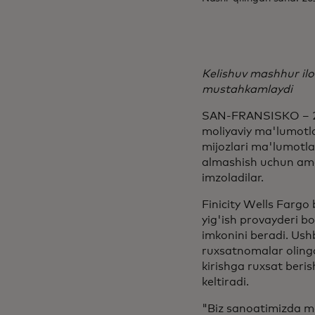
Kelishuv mashhur ilo
mustahkamlaydi
SAN-FRANSISKO – 20
moliyaviy ma'lumotlar
mijozlari ma'lumotlar
almashish uchun amal
imzoladilar.
Finicity Wells Fargo
yig'ish provayderi bo
imkonini beradi. Ushb
ruxsatnomalar oling
kirishga ruxsat beris
keltiradi.
"Biz sanoatimizda ma'