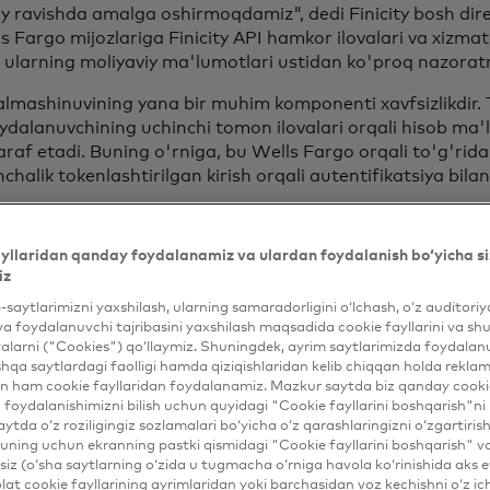
iy ravishda amalga oshirmoqdamiz", dedi Finicity bosh dire
s Fargo mijozlariga Finicity API hamkor ilovalari va xizmat
, ularning moliyaviy ma'lumotlari ustidan ko'proq nazoratn
mashinuvining yana bir muhim komponenti xavfsizlikdir. T
ydalanuvchining uchinchi tomon ilovalari orqali hisob ma'
araf etadi. Buning o'rniga, bu Wells Fargo orqali to'g'rida
chalik tokenlashtirilgan kirish orqali autentifikatsiya bilan
yder bilan ma'lumotlar almashish jarayonini o'rnatish mij
di", dedi Brett Pitts, Wells Fargo virtual kanallarining raqa
yllaridan qanday foydalanamiz va ulardan foydalanish bo‘yicha si
'zlarining moliyaviy ma'lumotlaridan qayerda va qanday f
iz
bilan birga foydalanuvchi ma'lumotlarining maxfiyligini sa
b-saytlarimizni yaxshilash, ularning samaradorligini o‘lchash, o‘z auditori
va foydalanuvchi tajribasini yaxshilash maqsadida cookie fayllarini va shu
xslar va tashkilotlarga moliyaviy jarayonlarni boshqarish im
alarni ("Cookies") qo‘llaymiz. Shuningdek, ayrim saytlarimizda foydalan
provayderlari bilan aloqalar o'rnatdi. Bunga bugungi kund
hqa saytlardagi faolligi hamda qiziqishlaridan kelib chiqqan holda rekl
shaxsiy moliyaviy boshqaruv (PFM) vositalarining bir ne
n ham cookie fayllaridan foydalanamiz. Mazkur saytda biz qanday cookie
sh kiradi. API asosidagi ma'lumotlar almashish usuli joriy
foydalanishimizni bilish uchun quyidagi "Cookie fayllarini boshqarish"ni 
ishi kutilmoqda, Wells Fargo mijozlari Finicity moliyaviy 
aytda o‘z roziligingiz sozlamalari bo‘yicha o‘z qarashlaringizni o‘zgartiris
ning uchun ekranning pastki qismidagi "Cookie fayllarini boshqarish" v
yaviy boshqaruv vositalaridan foydalangan holda Wells Fa
iz (o‘sha saytlarning o‘zida u tugmacha o‘rniga havola ko‘rinishida aks e
 xavfsiz tarzda bog'lanishlari mumkin.
at cookie fayllarining ayrimlaridan yoki barchasidan voz kechishni o‘z ich