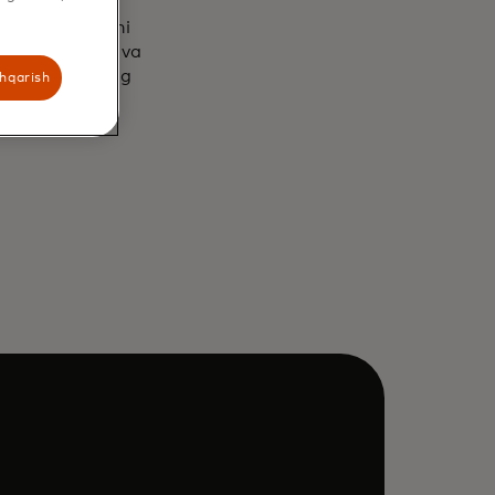
annel dasturchi
ateway tijorat va
rini o'zlarining
shqarish