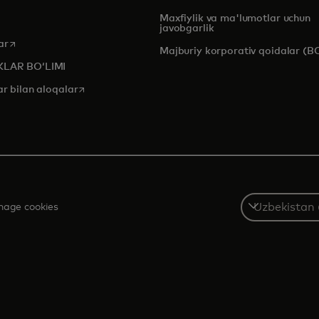
Maxfiylik va ma'lumotlar uchun
javobgarlik
opens in a new tab
ar
Majburiy korporativ qoidalar (B
KLAR BOʻLIMI
opens in a new tab
ar bilan aloqalar
Select
age cookies
a
country