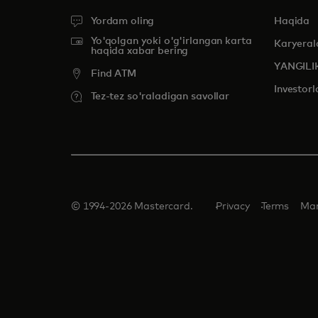
Yordam oling
Haqida
Yo'qolgan yoki o'g'irlangan karta
Karyeral
haqida xabar bering
YANGILI
Find ATM
Investorl
Tez-tez so'raladigan savollar
© 1994-2026 Mastercard.
Privacy
Terms
Man