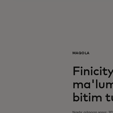
MAQOLA
Finicit
ma'lum
bitim t
Nashr qilingan sana: 201