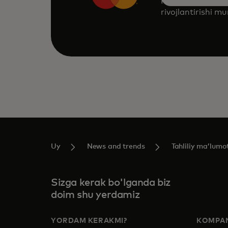
Mastercard mahsu
rivojlantirishi m
Uy
News and trends
Tahliliy maʼlumo
Sizga kerak bo'lganda biz
doim shu yerdamiz
YORDAM KERAKMI?
KOMPAN