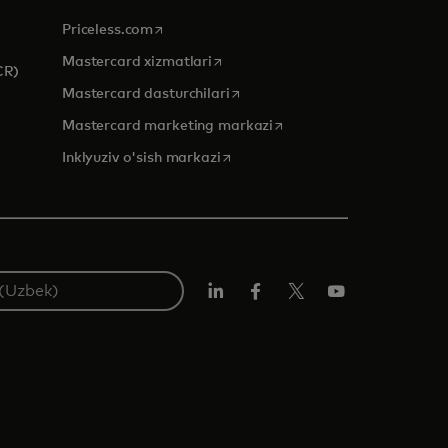
opens in a new tab
Priceless.com
opens in a new tab
Mastercard xizmatlari
CR)
opens in a new tab
Mastercard dasturchilari
opens in a new tab
Mastercard marketing markazi
opens in a new tab
Inklyuziv o'sish markazi
LinkedIn
Facebook
Twitter/X
YouTube