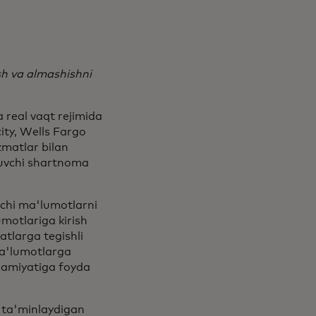
sh va almashishni
real vaqt rejimida
city, Wells Fargo
zmatlar bilan
tuvchi shartnoma
nchi ma'lumotlarni
umotlariga kirish
atlarga tegishli
ma'lumotlarga
mjamiyatiga foyda
a ta'minlaydigan