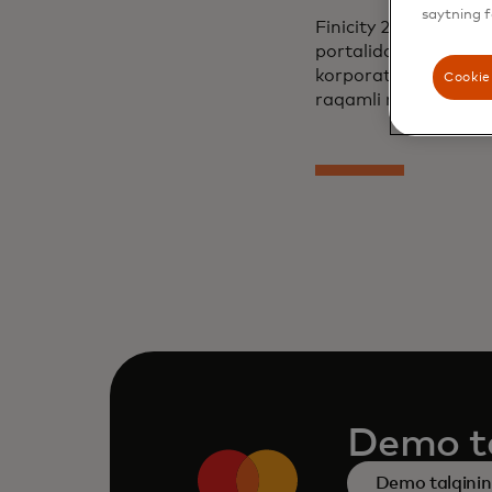
saytning f
Finicity 2016-yil se
portalida Wells Farg
korporativ bank mijo
Cookie 
raqamli muhitlariga i
Demo ta
Demo talqinini