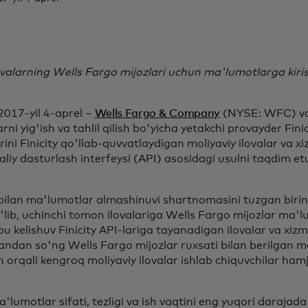
valarning Wells Fargo mijozlari uchun ma'lumotlarga kiri
17-yil 4-aprel –
Wells Fargo & Company
(NYSE: WFC) va 
ni yig'ish va tahlil qilish bo'yicha yetakchi provayder Fini
ini Finicity qo'llab-quvvatlaydigan moliyaviy ilovalar va xi
iy dasturlash interfeysi (API) asosidagi usulni taqdim e
 bilan ma'lumotlar almashinuvi shartnomasini tuzgan biri
'lib, uchinchi tomon ilovalariga Wells Fargo mijozlar ma'l
u kelishuv Finicity API-lariga tayanadigan ilovalar va xizm
andan so'ng Wells Fargo mijozlar ruxsati bilan berilgan 
h orqali kengroq moliyaviy ilovalar ishlab chiquvchilar ha
lumotlar sifati, tezligi va ish vaqtini eng yuqori darajad