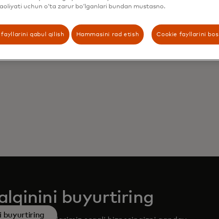
aoliyati uchun o‘ta zarur bo‘lganlari bundan mustasno.
ntabr oyida ishga tushirilgan Wells Fargo'ning Gateway Ch
o ma'lumotlar almashinuvi API'siga kiradi. Wells Fargo G
zlariga Wells Fargo mahsulotlari, xizmatlari va ma'lumotla
fayllarini qabul qilish
Hammasini rad etish
Cookie fayllarini bo
ntegratsiya qilish imkonini beruvchi APIlarni taklif etadi.
lqinini buyurtiring
 buyurtiring