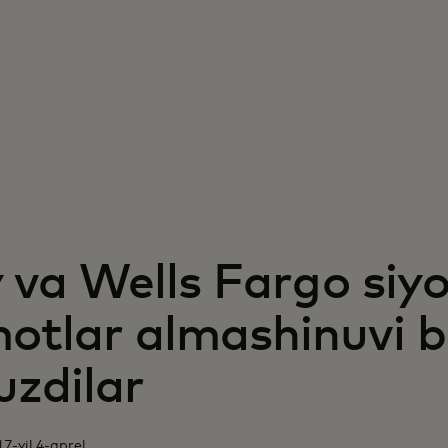
y va Wells Fargo siyo
otlar almashinuvi b
uzdilar
7-yil 4-aprel