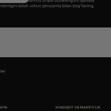
lot va xizmatlarimiz orqali biznesingizni qanday
umkinligini bilish uchun jamoamiz bilan bog'laning.
tlar
IYA
HUQUQIY VA MAXFIYLIK