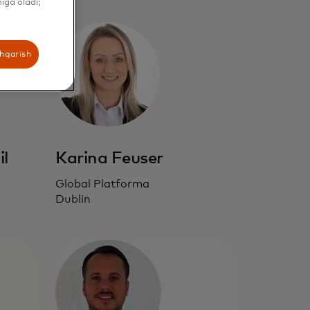
iga oladi;
shqarish
il
Karina Feuser
Global Platforma
Dublin