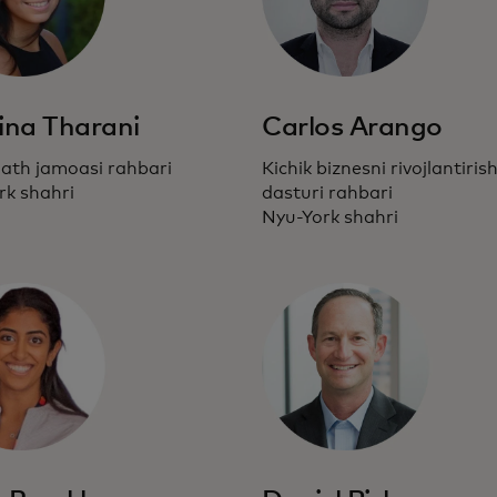
ina Tharani
Carlos Arango
Path jamoasi rahbari
Kichik biznesni rivojlantiris
rk shahri
dasturi rahbari
Nyu-York shahri