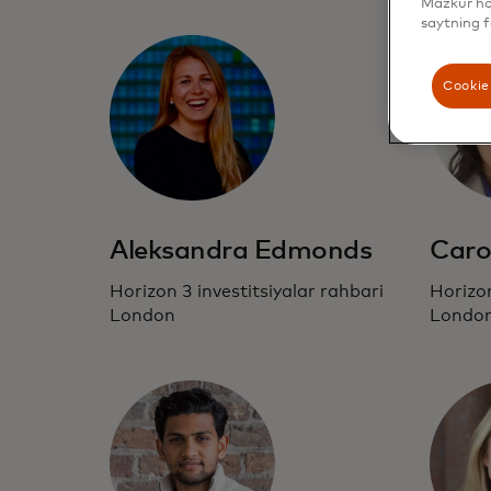
Mazkur hol
saytning f
Cookie 
Aleksandra Edmonds
Caro
Horizon 3 investitsiyalar rahbari
Horizon
London
Londo