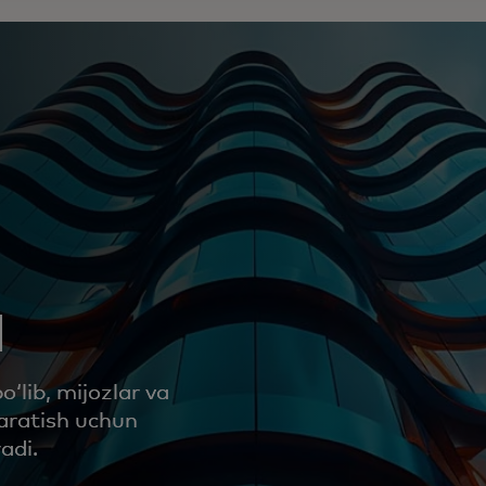
a
ʻlib, mijozlar va
yaratish uchun
adi.