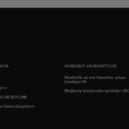
IYA
HUQUQIY VA MAXFIYLIK
Maxfiylik va ma'lumotlar uchun
javobgarlik
opens in a new tab
ar
Majburiy korporativ qoidalar (B
KLAR BOʻLIMI
opens in a new tab
ar bilan aloqalar