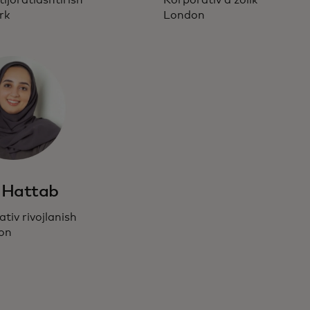
rk
London
 Hattab
tiv rivojlanish
ton