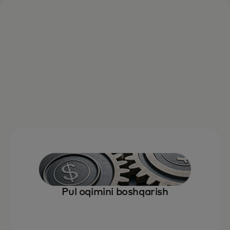
Pul oqimini boshqarish