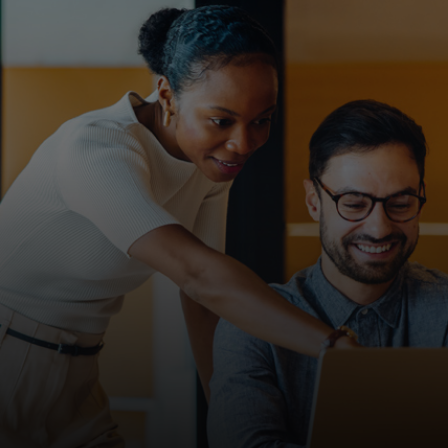
Siz uchun
Biznes uchun
Butun dunyo uchun
Innovatorlar uchun
Yangiliklar va trendlar