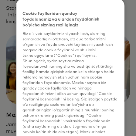
Startaplar global tarmogʻimiz, hamkorliklarimiz va
Cookie fayllaridan qanday
fintech yechimlarimizdan oʻz bizneslarini
foydalanamiz va ulardan foydalanish
kengaytirish yoʻlida foydalanadilar.
bo‘yicha sizning roziligingiz
Biz o‘z veb-saytlarimizni yaxshilash, ularning
samaradorligini o‘lchash, o‘z auditoriyamizni
o‘rganish va foydalanuvchi tajribasini yaxshilash
maqsadida cookie fayllarini va shu kabi
texnologiyalarni ("Cookies") qo‘llaymiz.
Shuningdek, ayrim saytlarimizda
foydalanuvchilarning shu va boshqa saytlardagi
faolligi hamda qiziqishlaridan kelib chiqqan holda
reklama namoyish etish uchun ham cookie
fayllaridan foydalanamiz. Mazkur saytda biz
qanday cookie fayllaridan va nimaga
foydalanishimizni bilish uchun quyidagi "Cookie
fayllarini boshqarish"ni bosing. Siz istalgan paytda
o‘z roziligingiz sozlamalari bo‘yicha o‘z
qarashlaringizni o‘zgartirishingiz mumkin; buning
Maxsus yordam
uchun ekranning pastki qismidagi "Cookie
fayllarini boshqarish" vositasidan foydalanasiz
Jamoamiz har bir kompaniya uchun oʻziga xos va
(o‘sha saytlarning o‘zida u tugmacha o‘rniga
muvofiq keluvchi biznes imkoniyatlari oqimini
havola ko‘rinishida aks etgan). Mazkur holat