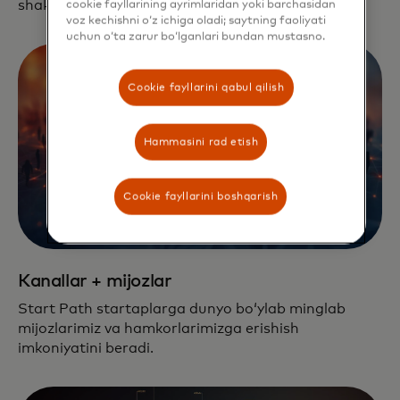
shakllantirishga alohida eʼtibor qaratadi.
cookie fayllarining ayrimlaridan yoki barchasidan
voz kechishni o‘z ichiga oladi; saytning faoliyati
uchun o‘ta zarur bo‘lganlari bundan mustasno.
Cookie fayllarini qabul qilish
Hammasini rad etish
Cookie fayllarini boshqarish
Kanallar + mijozlar
Start Path startaplarga dunyo boʻylab minglab
mijozlarimiz va hamkorlarimizga erishish
imkoniyatini beradi.