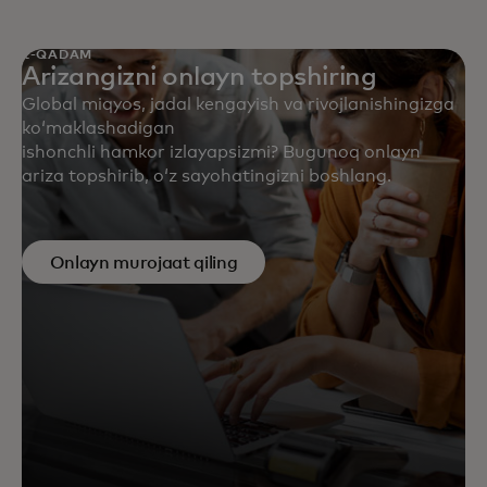
1-QADAM
Arizangizni onlayn topshiring
Global miqyos, jadal kengayish va rivojlanishingizga
koʻmaklashadigan
ishonchli hamkor izlayapsizmi? Bugunoq onlayn
ariza topshirib, oʻz sayohatingizni boshlang.
Onlayn murojaat qiling