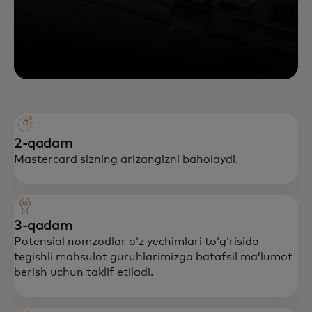
2-qadam
Mastercard sizning arizangizni baholaydi.
3-qadam
Potensial nomzodlar oʻz yechimlari toʻgʻrisida
tegishli mahsulot guruhlarimizga batafsil maʼlumot
berish uchun taklif etiladi.