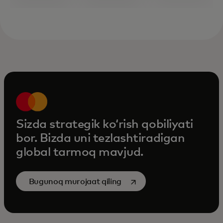
Sizda strategik koʻrish qobiliyati
bor. Bizda uni tezlashtiradigan
global tarmoq mavjud.
opens in a new tab
Bugunoq murojaat qiling