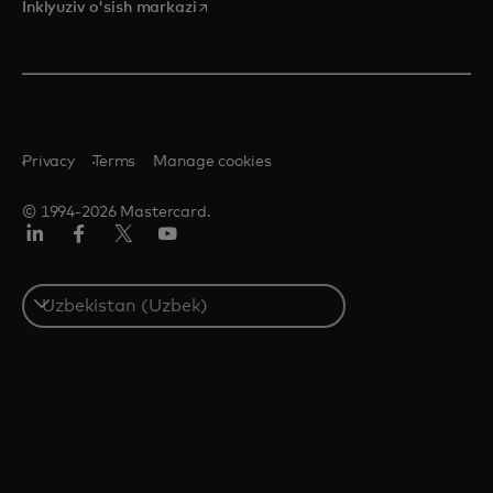
opens in a new tab
Inklyuziv o'sish markazi
Privacy
Terms
Manage cookies
© 1994-2026 Mastercard.
LinkedIn
Facebook
Twitter/X
YouTube
Select
a
country