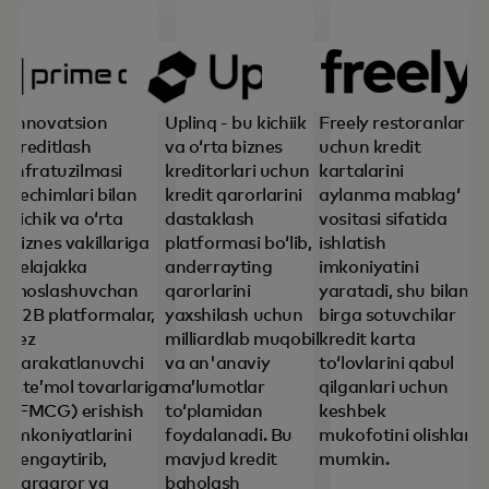
Innovatsion
Uplinq - bu kichiik
Freely restoranlar
kreditlash
va oʻrta biznes
uchun kredit
infratuzilmasi
kreditorlari uchun
kartalarini
yechimlari bilan
kredit qarorlarini
aylanma mablagʻ
kichik va oʻrta
dastaklash
vositasi sifatida
biznes vakillariga
platformasi boʻlib,
ishlatish
kelajakka
anderrayting
imkoniyatini
moslashuvchan
qarorlarini
yaratadi, shu bilan
B2B platformalar,
yaxshilash uchun
birga sotuvchilar
tez
milliardlab muqobil
kredit karta
harakatlanuvchi
va an'anaviy
toʻlovlarini qabul
iste’mol tovarlariga
maʼlumotlar
qilganlari uchun
(FMCG) erishish
toʻplamidan
keshbek
imkoniyatlarini
foydalanadi. Bu
mukofotini olishlari
kengaytirib,
mavjud kredit
mumkin.
barqaror va
baholash