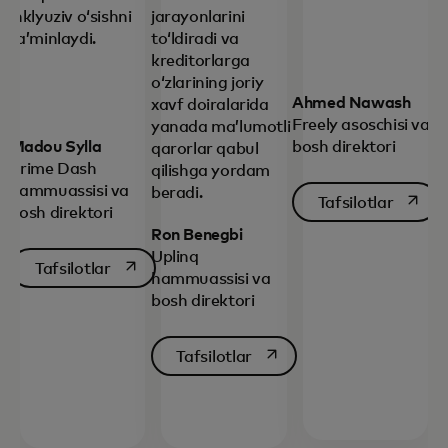
inklyuziv oʻsishni
jarayonlarini
ta’minlaydi.
toʻldiradi va
kreditorlarga
oʻzlarining joriy
Ahmed Nawash
xavf doiralarida
Freely asoschisi va
yanada maʼlumotli
Madou Sylla
bosh direktori
qarorlar qabul
Prime Dash
qilishga yordam
hammuassisi va
beradi.
opens i
Tafsilotlar
bosh direktori
Ron Benegbi
Uplinq
opens in a new tab
Tafsilotlar
hammuassisi va
bosh direktori
opens in a new tab
Tafsilotlar