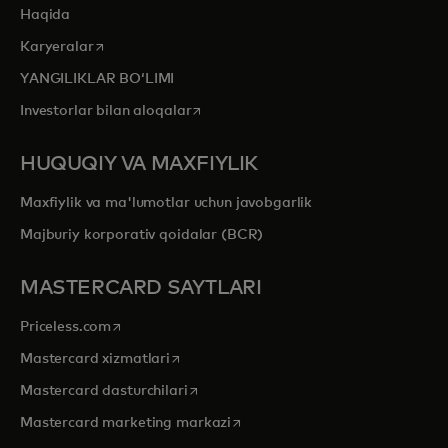
Haqida
opens in a new tab
Karyeralar
YANGILIKLAR BOʻLIMI
opens in a new tab
Investorlar bilan aloqalar
HUQUQIY VA MAXFIYLIK
Maxfiylik va ma'lumotlar uchun javobgarlik
Majburiy korporativ qoidalar (BCR)
MASTERCARD SAYTLARI
opens in a new tab
Priceless.com
opens in a new tab
Mastercard xizmatlari
opens in a new tab
Mastercard dasturchilari
opens in a new tab
Mastercard marketing markazi