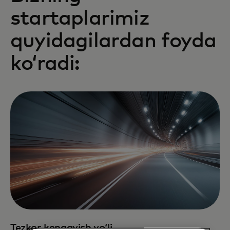
startaplarimiz
quyidagilardan foyda
koʻradi:
Tezkor kengayish yoʻli