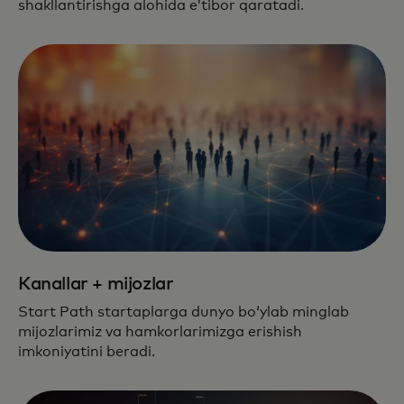
shakllantirishga alohida eʼtibor qaratadi.
Kanallar + mijozlar
Start Path startaplarga dunyo boʻylab minglab
mijozlarimiz va hamkorlarimizga erishish
imkoniyatini beradi.