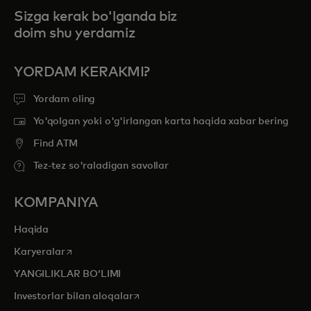
Sizga kerak bo'lganda biz
doim shu yerdamiz
YORDAM KERAKMI?
Yordam oling
Yo'qolgan yoki o'g'irlangan karta haqida xabar bering
Find ATM
Tez-tez so'raladigan savollar
KOMPANIYA
Haqida
opens in a new tab
Karyeralar
YANGILIKLAR BOʻLIMI
opens in a new tab
Investorlar bilan aloqalar