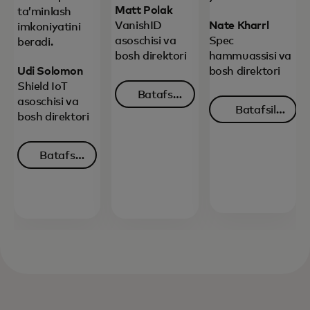
Matt Polak
taʼminlash
VanishID
Nate Kharrl
imkoniyatini
asoschisi va
Spec
beradi.
bosh direktori
hammuassisi va
Udi Solomon
bosh direktori
Shield IoT
Batafsil
asoschisi va
Batafsil
maʼlumot
bosh direktori
maʼlumot
opens in a new tab
oling
opens in 
oling
Batafsil
maʼlumot
opens in a new tab
oling