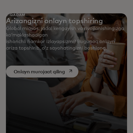
1-QADAM
Arizangizni onlayn topshiring
Global miqyos, jadal kengayish va rivojlanishingizga
koʻmaklashadigan
ishonchli hamkor izlayapsizmi? Bugunoq onlayn
ariza topshirib, oʻz sayohatingizni boshlang.
opens in a new tab
Onlayn murojaat qiling