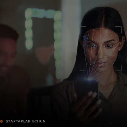
Siz uchun
Biznes uchun
Butun dunyo uchun
Innovatorlar uchun
Yangiliklar va trendlar
STARTAPLAR UCHUN