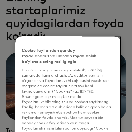
startaplarimiz
quyidagilardan foyda
koʻradi:
Cookie fayllaridan qanday
foydalanamiz va ulardan foydalanish
bo‘yicha sizning roziligingiz
Biz o‘z veb-saytlarimizni yaxshilash, ularning
samaradorligini o‘lchash, o‘z auditoriyamizni
o‘rganish va foydalanuvchi tajribasini yaxshilash
maqsadida cookie fayllarini va shu kabi
texnologiyalarni ("Cookies") qo‘llaymiz.
Shuningdek, ayrim saytlarimizda
foydalanuvchilarning shu va boshqa saytlardagi
faolligi hamda qiziqishlaridan kelib chiqqan holda
reklama namoyish etish uchun ham cookie
fayllaridan foydalanamiz. Mazkur saytda biz
qanday cookie fayllaridan va nimaga
foydalanishimizni bilish uchun quyidagi "Cookie
Tezkor kengayish yoʻli