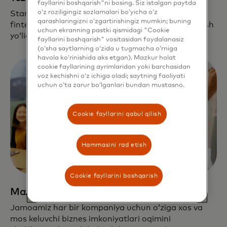
fayllarini boshqarish"ni bosing. Siz istalgan paytda
o‘z roziligingiz sozlamalari bo‘yicha o‘z
Startaplar global tarmogʻimiz, hamkorliklarimiz va
qarashlaringizni o‘zgartirishingiz mumkin; buning
fintex yechimlarimizdan oʻz bizneslarini kengaytirish
uchun ekranning pastki qismidagi "Cookie
yoʻlida foydalanadilar.
fayllarini boshqarish" vositasidan foydalanasiz
(o‘sha saytlarning o‘zida u tugmacha o‘rniga
havola ko‘rinishida aks etgan). Mazkur holat
cookie fayllarining ayrimlaridan yoki barchasidan
voz kechishni o‘z ichiga oladi; saytning faoliyati
uchun o‘ta zarur bo‘lganlari bundan mustasno.
Cookie fayllarini qabul qilish
Hammasini rad etish
Cookie fayllarini boshqarish
Maxsus yordam
Jamoamiz har bir kompaniya uchun oʻziga xos va
mos keluvchi biznes imkoniyatlari oqimini