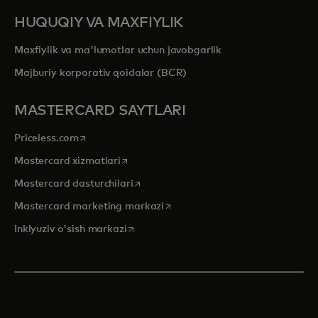
HUQUQIY VA MAXFIYLIK
Maxfiylik va ma'lumotlar uchun javobgarlik
Majburiy korporativ qoidalar (BCR)
MASTERCARD SAYTLARI
opens in a new tab
Priceless.com
opens in a new tab
Mastercard xizmatlari
opens in a new tab
Mastercard dasturchilari
opens in a new tab
Mastercard marketing markazi
opens in a new tab
Inklyuziv o'sish markazi