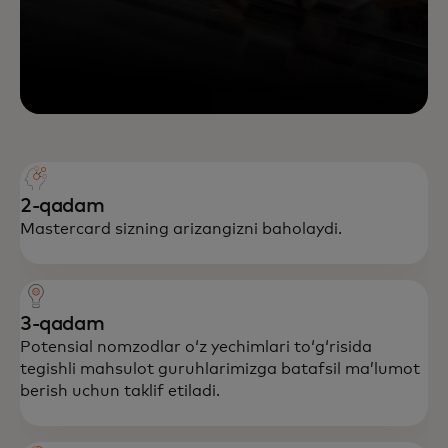
2-qadam
Mastercard sizning arizangizni baholaydi.
3-qadam
Potensial nomzodlar oʻz yechimlari toʻgʻrisida
tegishli mahsulot guruhlarimizga batafsil maʼlumot
berish uchun taklif etiladi.