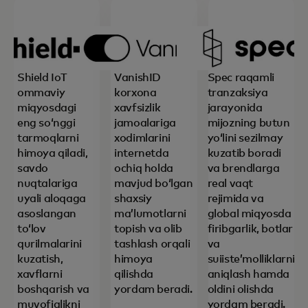
Shield IoT
VanishID
Spec raqamli
ommaviy
korxona
tranzaksiya
miqyosdagi
xavfsizlik
jarayonida
eng soʻnggi
jamoalariga
mijozning butun
tarmoqlarni
xodimlarini
yoʻlini sezilmay
himoya qiladi,
internetda
kuzatib boradi
savdo
ochiq holda
va brendlarga
nuqtalariga
mavjud boʻlgan
real vaqt
uyali aloqaga
shaxsiy
rejimida va
asoslangan
maʼlumotlarni
global miqyosda
toʻlov
topish va olib
firibgarlik, botlar
qurilmalarini
tashlash orqali
va
kuzatish,
himoya
suiisteʼmolliklarni
xavflarni
qilishda
aniqlash hamda
boshqarish va
yordam beradi.
oldini olishda
muvofiqlikni
yordam beradi.