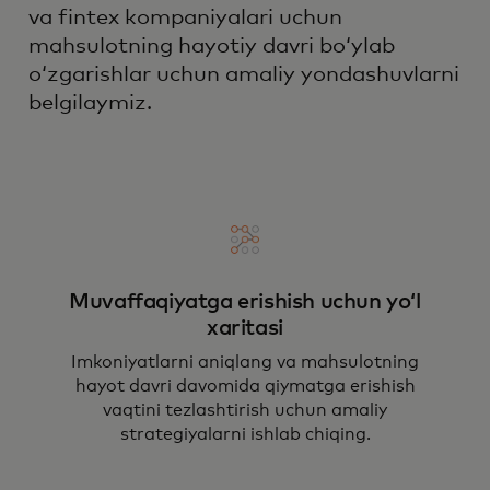
va fintex kompaniyalari uchun
mahsulotning hayotiy davri boʻylab
oʻzgarishlar uchun amaliy yondashuvlarni
belgilaymiz.
Muvaffaqiyatga erishish uchun yoʻl
xaritasi
Imkoniyatlarni aniqlang va mahsulotning
hayot davri davomida qiymatga erishish
vaqtini tezlashtirish uchun amaliy
strategiyalarni ishlab chiqing.