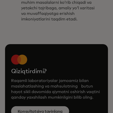
muhim masalalarni koʻrib chiqadi va
yetakchi tajribaga, amaliy yoʻl xaritasi
va muvaffaqiyatga erishish
imkoniyatlarini taqdim etadi.
Qiziqtirdimi?
Raqamli laboratoriyalar jamoamiz bilan
maslahatlashing va mahsulotning butun
hayot sikli davomida qiymatni oshirish vaqtini
qanday yaxshilash mumkinligini bilib oling.
Konsultatsiya tayinlang