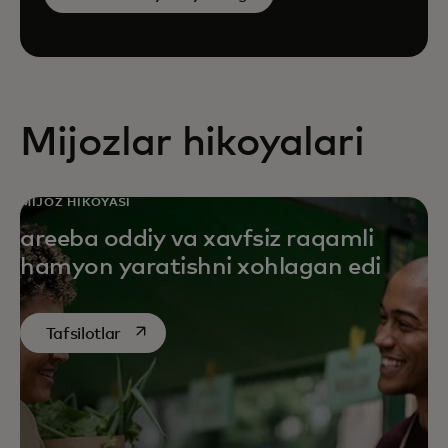
Mijozlar hikoyalari
MIJOZ HIKOYASI
areeba oddiy va xavfsiz raqamli
hamyon yaratishni xohlagan edi
opens in a new tab
Tafsilotlar