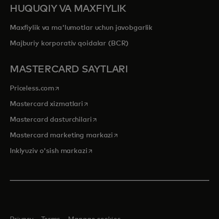
HUQUQIY VA MAXFIYLIK
Maxfiylik va ma'lumotlar uchun javobgarlik
Majburiy korporativ qoidalar (BCR)
MASTERCARD SAYTLARI
opens in a new tab
Priceless.com
opens in a new tab
Mastercard xizmatlari
opens in a new tab
Mastercard dasturchilari
opens in a new tab
Mastercard marketing markazi
opens in a new tab
Inklyuziv o'sish markazi