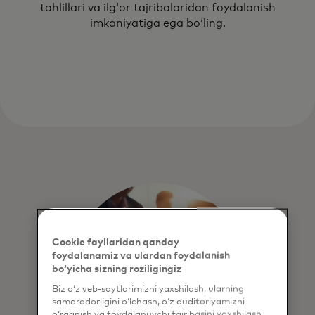
tahlillari va ilgʻor tajribalaridan foydalanish
imkoniyatiga ega boʻling.
Cookie fayllaridan qanday
foydalanamiz va ulardan foydalanish
bo‘yicha sizning roziligingiz
Biz o‘z veb-saytlarimizni yaxshilash, ularning
samaradorligini o‘lchash, o‘z auditoriyamizni
o‘rganish va foydalanuvchi tajribasini yaxshilash