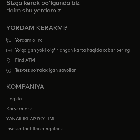
Sizga kerak bo'lganda biz
doim shu yerdamiz
YORDAM KERAKMI?
Yordam oling
Yo'qolgan yoki o'g'irlangan karta haqida xabar bering
Find ATM
Tez-tez so'raladigan savollar
KOMPANIYA
Haqida
opens in a new tab
Karyeralar
YANGILIKLAR BOʻLIMI
opens in a new tab
Investorlar bilan aloqalar