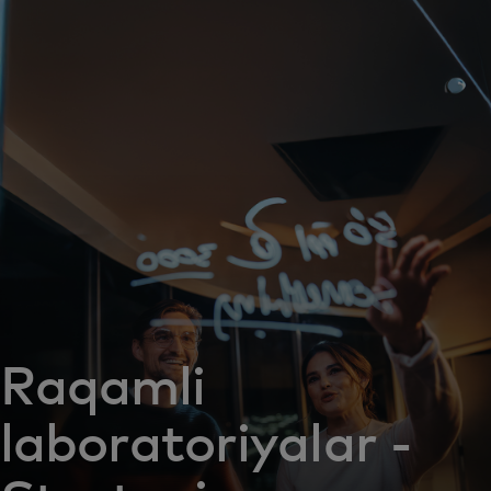
Siz uchun
Biznes uchun
Butun dunyo uchun
Innovatorlar uchun
Yangiliklar va trendlar
Raqamli
laboratoriyalar -