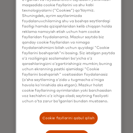
maqsadida cookie fayllarini va shu kabi
texnologiyalarni ("Cookies") qo‘llaymiz.
Shuningdek, ayrim saytlarimizda
foydalanuvchilarning shu va boshqa saytlardagi
Qiyosiy tahlil va tashxislar
faolligi hamda qiziqishlaridan kelib chiqqan holda
reklama namoyish etish uchun ham cookie
Sanoat va hamkasb standartlariga
fayllaridan foydalanamiz. Mazkur saytda biz
nisbatan taraqqiyotingizni baholash
qanday cookie fayllaridan va nimaga
foydalanishimizni bilish uchun quyidagi "Cookie
uchun maxsus ishlab chiqilgan
fayllarini boshqarish"ni bosing. Siz istalgan paytda
takliflarimiz orqali strategiyangizni
o‘z roziligingiz sozlamalari bo‘yicha o‘z
yangi bosqichga olib chiqing. Tahlillar
qarashlaringizni o‘zgartirishingiz mumkin; buning
va koʻrsatmalarni oling,
uchun ekranning pastki qismidagi "Cookie
fayllarini boshqarish" vositasidan foydalanasiz
raqobatchilarni ortda qoldiring va
(o‘sha saytlarning o‘zida u tugmacha o‘rniga
tengsiz muvaffaqiyatga erishing.
havola ko‘rinishida aks etgan). Mazkur holat
cookie fayllarining ayrimlaridan yoki barchasidan
voz kechishni o‘z ichiga oladi; saytning faoliyati
uchun o‘ta zarur bo‘lganlari bundan mustasno.
Cookie fayllarini qabul qilish