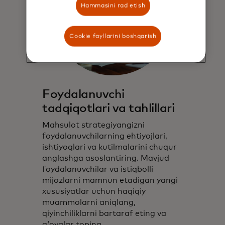
Hammasini rad etish
Cookie fayllarini boshqarish
Foydalanuvchi
tadqiqotlari va tahlillari
Mahsulot strategiyangizni
foydalanuvchilarning ehtiyojlari,
ishtiyoqlari va kutilmalarini chuqur
anglashga asoslantiring. Mavjud
foydalanuvchilar va istiqbolli
mijozlarni mamnun etadigan yangi
xususiyatlar uchun haqiqiy
muammolarni aniqlang,
qiyinchiliklarni bartaraf eting va
gʻoyalar toping.