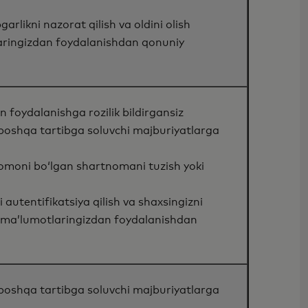
garlikni nazorat qilish va oldini olish
ringizdan foydalanishdan qonuniy
 foydalanishga rozilik bildirgansiz
 boshqa tartibga soluvchi majburiyatlarga
tomoni bo‘lgan shartnomani tuzish yoki
 autentifikatsiya qilish va shaxsingizni
 ma’lumotlaringizdan foydalanishdan
 boshqa tartibga soluvchi majburiyatlarga