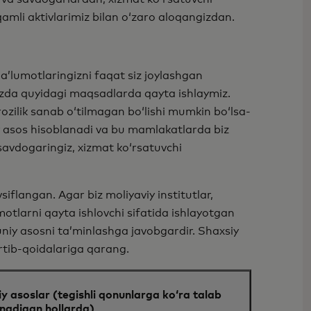
qamli aktivlarimiz bilan o‘zaro aloqangizdan.
ʼlumotlaringizni faqat siz joylashgan
zda quyidagi maqsadlarda qayta ishlaymiz.
rozilik sanab o‘tilmagan bo‘lishi mumkin boʻlsa-
y asos hisoblanadi va bu mamlakatlarda biz
, savdogaringiz, xizmat ko‘rsatuvchi
iflangan. Agar biz moliyaviy institutlar,
tlarni qayta ishlovchi sifatida ishlayotgan
uniy asosni taʼminlashga javobgardir. Shaxsiy
rtib-qoidalariga qarang.
y asoslar (tegishli qonunlarga ko‘ra talab
linadigan hollarda)