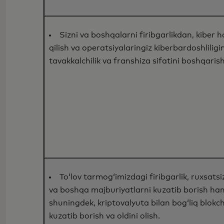
Sizni va boshqalarni firibgarlikdan, kiber
qilish va operatsiyalaringiz kiberbardoshlili
tavakkalchilik va franshiza sifatini boshqarish
To‘lov tarmog‘imizdagi firibgarlik, ruxsatsi
va boshqa majburiyatlarni kuzatib borish ham
shuningdek, kriptovalyuta bilan bog‘liq blokch
kuzatib borish va oldini olish.