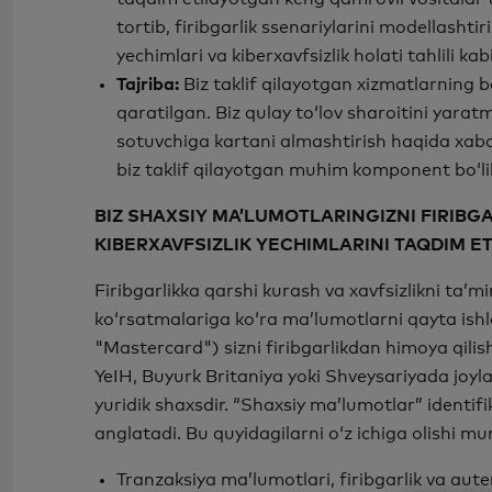
tortib, firibgarlik ssenariylarini modellashti
yechimlari va kiberxavfsizlik holati tahlili ka
Tajriba:
Biz taklif qilayotgan xizmatlarning ba
qaratilgan. Biz qulay to‘lov sharoitini yar
sotuvchiga kartani almashtirish haqida xaba
biz taklif qilayotgan muhim komponent bo‘lib
BIZ SHAXSIY MA’LUMOTLARINGIZNI FIRIBG
KIBERXAVFSIZLIK YECHIMLARINI TAQDIM E
Firibgarlikka qarshi kurash va xavfsizlikni ta
ko‘rsatmalariga ko‘ra ma’lumotlarni qayta ishlo
"Mastercard") sizni firibgarlikdan himoya qilis
YeIH, Buyurk Britaniya yoki Shveysariyada joy
yuridik shaxsdir. “Shaxsiy ma’lumotlar” identif
anglatadi. Bu quyidagilarni o‘z ichiga olishi mu
Tranzaksiya ma’lumotlari, firibgarlik va auten