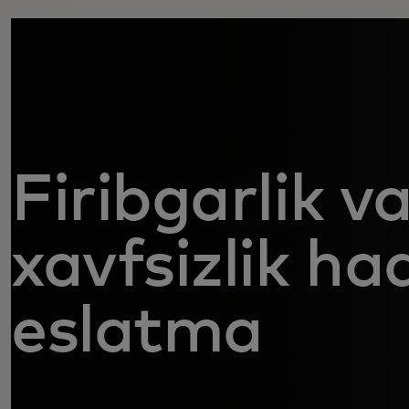
Firibgarlik v
xavfsizlik ha
eslatma