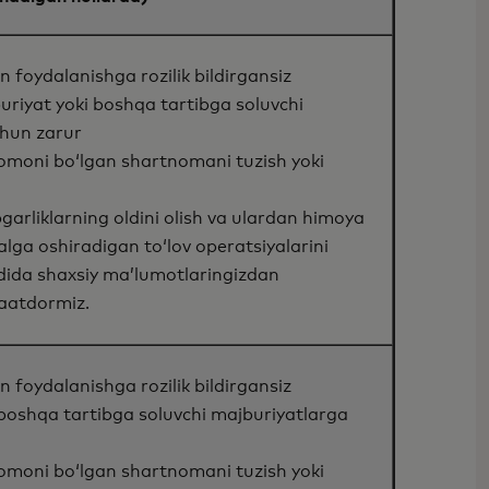
 foydalanishga rozilik bildirgansiz
riyat yoki boshqa tartibga soluvchi
chun zarur
tomoni bo‘lgan shartnomani tuzish yoki
bgarliklarning oldini olish va ulardan himoya
alga oshiradigan toʻlov operatsiyalarini
adida shaxsiy maʼlumotlaringizdan
aatdormiz.
 foydalanishga rozilik bildirgansiz
 boshqa tartibga soluvchi majburiyatlarga
tomoni bo‘lgan shartnomani tuzish yoki