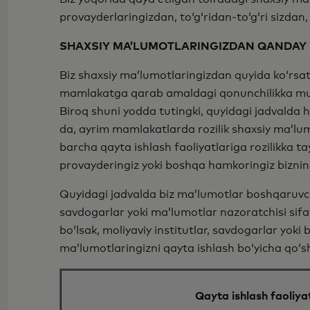
provayderlaringizdan, to‘g‘ridan-to‘g‘ri sizdan
SHAXSIY MA’LUMOTLARINGIZDAN QANDAY 
Biz shaxsiy ma’lumotlaringizdan quyida ko‘rsa
mamlakatga qarab amaldagi qonunchilikka muv
Biroq shuni yodda tutingki, quyidagi jadvalda h
da, ayrim mamlakatlarda rozilik shaxsiy maʼlu
barcha qayta ishlash faoliyatlariga rozilikka ta
provayderingiz yoki boshqa hamkoringiz bizni
Quyidagi jadvalda biz ma’lumotlar boshqaruvchis
savdogarlar yoki maʼlumotlar nazoratchisi sifa
boʻlsak, moliyaviy institutlar, savdogarlar yo
ma’lumotlaringizni qayta ishlash bo‘yicha qo‘s
Qayta ishlash faoliya