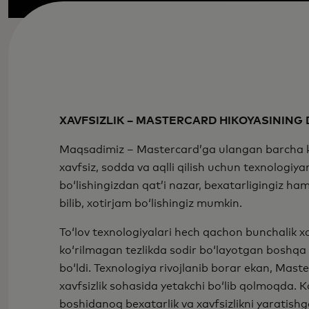
XAVFSIZLIK – MASTERCARD HIKOYASINING
Maqsadimiz – Mastercard’ga ulangan barcha kish
xavfsiz, sodda va aqlli qilish uchun texnologiya
bo‘lishingizdan qat’i nazar, bexatarligingiz h
bilib, xotirjam bo‘lishingiz mumkin.
To‘lov texnologiyalari hech qachon bunchalik x
ko‘rilmagan tezlikda sodir bo‘layotgan boshqa
bo‘ldi. Texnologiya rivojlanib borar ekan, Mast
xavfsizlik sohasida yetakchi bo‘lib qolmoqda. K
boshidanoq bexatarlik va xavfsizlikni yaratishg