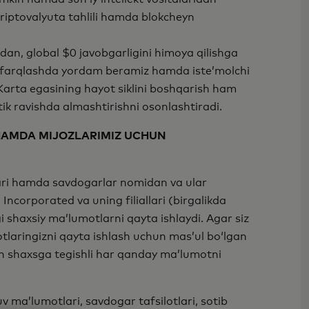
, kriptovalyuta tahlili hamda blokcheyn
ladan, global $0 javobgarligini himoya qilishga
ini farqlashda yordam beramiz hamda iste’molchi
Karta egasining hayot siklini boshqarish ham
ik ravishda almashtirishni osonlashtiradi.
 HAMDA MIJOZLARIMIZ UCHUN
tlari hamda savdogarlar nomidan va ular
Incorporated va uning filiallari (birgalikda
i shaxsiy ma’lumotlarni qayta ishlaydi. Agar siz
tlaringizni qayta ishlash uchun mas’ul bo‘lgan
lgan shaxsga tegishli har qanday ma’lumotni
huv ma’lumotlari, savdogar tafsilotlari, sotib