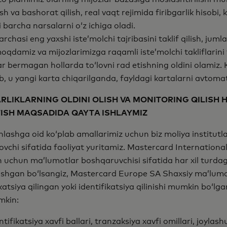
rish va bashorat qilish, real vaqt rejimida firibgarlik hisobi
bi barcha narsalarni o‘z ichiga oladi.
rchasi eng yaxshi iste’molchi tajribasini taklif qilish, jum
atmoqdamiz va mijozlarimizga raqamli iste’molchi takliflar
r bermagan hollarda to‘lovni rad etishning oldini olamiz. 
, u yangi karta chiqarilganda, fayldagi kartalarni avtomat
ARLIKLARNING OLDINI OLISH VA MONITORING QILISH
TISH MAQSADIDA QAYTA ISHLAYMIZ
’minlashga oid ko‘plab amallarimiz uchun biz moliya institu
vchi sifatida faoliyat yuritamiz. Mastercard International 
h uchun ma’lumotlar boshqaruvchisi sifatida har xil turdag
lashgan bo‘lsangiz, Mastercard Europe SA Shaxsiy ma’lumo
ikatsiya qilingan yoki identifikatsiya qilinishi mumkin bo‘
mkin:
tifikatsiya xavfi ballari, tranzaksiya xavfi omillari, joylas