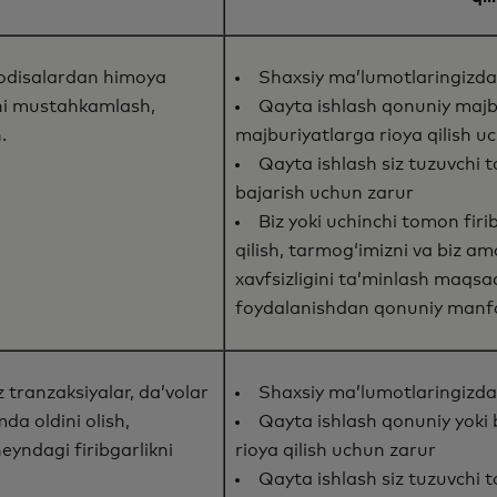
 hodisalardan himoya
Shaxsiy ma’lumotlaringizdan
gini mustahkamlash,
Qayta ishlash qonuniy majbu
.
majburiyatlarga rioya qilish u
Qayta ishlash siz tuzuvchi 
bajarish uchun zarur
Biz yoki uchinchi tomon firi
qilish, tarmogʻimizni va biz am
xavfsizligini taʼminlash maqs
foydalanishdan qonuniy manf
z tranzaksiyalar, da’volar
Shaxsiy ma’lumotlaringizdan
da oldini olish,
Qayta ishlash qonuniy yoki
eyndagi firibgarlikni
rioya qilish uchun zarur
Qayta ishlash siz tuzuvchi 