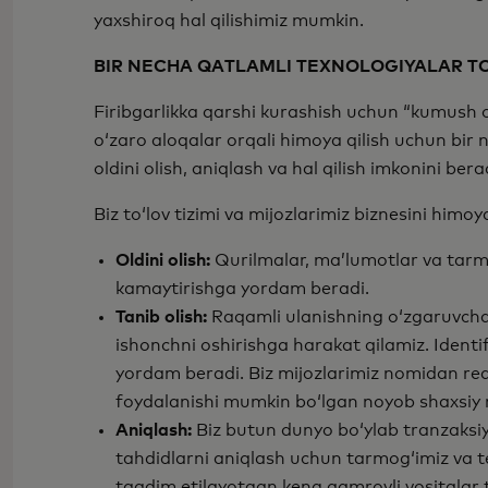
yaxshiroq hal qilishimiz mumkin.
BIR NECHA QATLAMLI TEXNOLOGIYALAR TO
Firibgarlikka qarshi kurashish uchun “kumush o‘
o‘zaro aloqalar orqali himoya qilish uchun bir 
oldini olish, aniqlash va hal qilish imkonini ber
Biz to‘lov tizimi va mijozlarimiz biznesini himoy
Oldini olish:
Qurilmalar, ma’lumotlar va tarmoq
kamaytirishga yordam beradi.
Tanib olish:
Raqamli ulanishning o‘zgaruvchan 
ishonchni oshirishga harakat qilamiz. Identif
yordam beradi. Biz mijozlarimiz nomidan real 
foydalanishi mumkin bo‘lgan noyob shaxsiy ra
Aniqlash:
Biz butun dunyo bo‘ylab tranzaksiyal
tahdidlarni aniqlash uchun tarmog‘imiz va t
taqdim etilayotgan keng qamrovli vositalar t