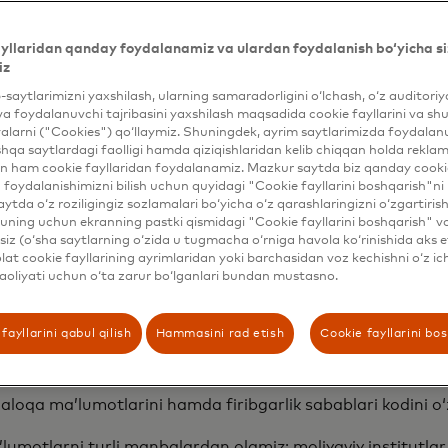
sdiqlangan firibgarlik faoliyati haqidagi ma’lumotlar.
, jumladan, blokcheyn manzili, kriptovalyuta tranzaksiyal
yllaridan qanday foydalanamiz va ulardan foydalanish bo‘yicha si
zaro aloqada boʻlganingizda yoki veb-saytlarimizga, sahifa
iz
ar kabi avtomatik vositalar orqali toʻplangan siz haqingi
b-saytlarimizni yaxshilash, ularning samaradorligini o‘lchash, o‘z auditori
va foydalanuvchi tajribasini yaxshilash maqsadida cookie fayllarini va shu
aning noyob identifikatori, geografik hudud, havola qiluvc
alarni ("Cookies") qo‘llaymiz. Shuningdek, ayrim saytlarimizda foydalan
ʻzaro aloqalar haqidagi maʼlumotlar.
hqa saytlardagi faolligi hamda qiziqishlaridan kelib chiqqan holda rekl
n ham cookie fayllaridan foydalanamiz. Mazkur saytda biz qanday cookie
ingdek, yuz identifikatori, barmoq izlari, tugmalarni bosi
foydalanishimizni bilish uchun quyidagi "Cookie fayllarini boshqarish"ni 
o‘zaro ta’siriga asoslangan xatti-harakatlar ma’lumotlarid
aytda o‘z roziligingiz sozlamalari bo‘yicha o‘z qarashlaringizni o‘zgartiris
ning uchun ekranning pastki qismidagi "Cookie fayllarini boshqarish" v
iz (o‘sha saytlarning o‘zida u tugmacha o‘rniga havola ko‘rinishida aks e
tibdagi tadbirkorlar hamda kriptovalyuta kompaniyalarining
at cookie fayllarining ayrimlaridan yoki barchasidan voz kechishni o‘z ich
-sahifalardagi aloqa maʼlumotlari yoki domenni roʻyxatdan
aoliyati uchun o‘ta zarur bo‘lganlari bundan mustasno.
iyalar roʻyxati va kiberxavfsizlik tahdidlari haqida chop qil
fayllarini qabul qilish
Hammasini rad etish
Cookie fayllarini bo
bil telefon raqami, yoshi va millati kabi shaxsni tasdiqlovc
‘lgan savdogarlar va kriptovalyuta kompaniyalarining firi
loqa maʼlumotlarini hamda firibgarlik sabablari kodini oʻz
’lumotlarni turli manbalardan olamiz: moliyaviy institutla