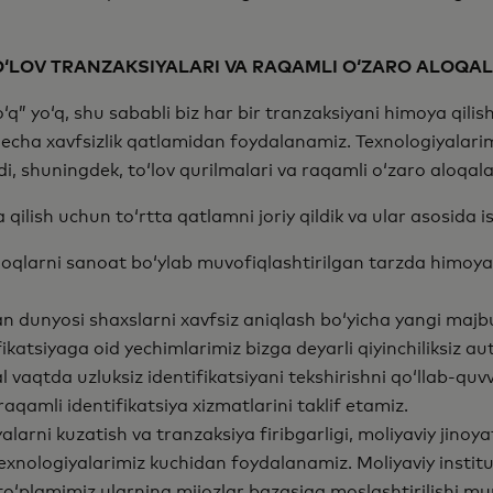
‘LOV TRANZAKSIYALARI VA RAQAMLI O‘ZARO ALOQAL
q” yo‘q, shu sababli biz har bir tranzaksiyani himoya qilis
necha xavfsizlik qatlamidan foydalanamiz. Texnologiyalarim
adi, shuningdek, toʻlov qurilmalari va raqamli oʻzaro aloqalar
a qilish uchun to‘rtta qatlamni joriy qildik va ular asosida i
larni sanoat bo‘ylab muvofiqlashtirilgan tarzda himoya qil
dunyosi shaxslarni xavfsiz aniqlash bo‘yicha yangi majburi
ikatsiyaga oid yechimlarimiz bizga deyarli qiyinchiliksiz au
vaqtda uzluksiz identifikatsiyani tekshirishni qo‘llab-quvv
qamli identifikatsiya xizmatlarini taklif etamiz.
arni kuzatish va tranzaksiya firibgarligi, moliyaviy jinoya
exnologiyalarimiz kuchidan foydalanamiz. Moliyaviy instit
o‘plamimiz ularning mijozlar bazasiga moslashtirilishi mu