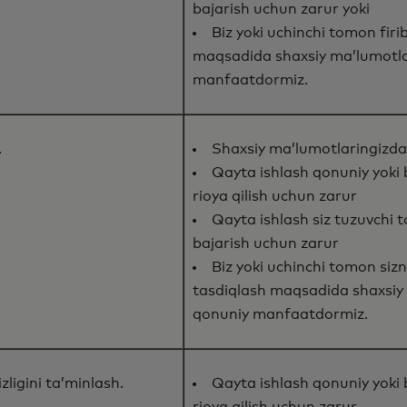
bajarish uchun zarur yoki
Biz yoki uchinchi tomon firib
maqsadida shaxsiy ma’lumotla
manfaatdormiz.
.
Shaxsiy ma’lumotlaringizdan
Qayta ishlash qonuniy yoki
rioya qilish uchun zarur
Qayta ishlash siz tuzuvchi 
bajarish uchun zarur
Biz yoki uchinchi tomon sizni
tasdiqlash maqsadida shaxsiy
qonuniy manfaatdormiz.
zligini ta’minlash.
Qayta ishlash qonuniy yoki
rioya qilish uchun zarur