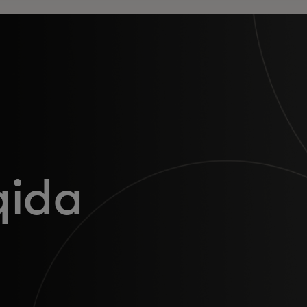
a
qida