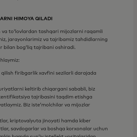
ARNI HIMOYA QILADI
h va to‘lovlardan tashqari mijozlarni raqamli
iz, jarayonlarimiz va tajribamiz tahdidlarning
 bilan bogʻliq tajribani oshiradi.
shlaymiz:
ish firibgarlik xavfini sezilarli darajada
yatlarni keltirib chiqargani sababli, biz
tentifikatsiya tajribasini taqdim etishga
atlaymiz. Biz iste’molchilar va mijozlar
tlar, kriptovalyuta jinoyati hamda kiber
utlar, savdogarlar va boshqa korxonalar uchun
mkin hamda sun’iy intellekt vositalaridan