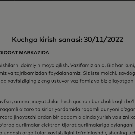
Kuchga kirish sanasi: 30/11/2022
 DIQQAT MARKAZIDA
ilarni doimiy himoya qilish. Vazifamiz aniq. Biz har kuni
miz va tajribamizdan foydalanamiz. Siz iste’molchi, savdoga
amda xavfsizligingiz eng ustuvor vazifamiz va biz qilayotg
avfsiz, ammo jinoyatchilar hech qachon bunchalik aqlli bo‘
 raqamli o‘zaro ta’sirlar yordamida raqamli dunyoni o‘zga
ercard jinoyatchilardan bir qadam oldinda yurish va sizni x
o‘proq qurilmalar elektron tijorat qurilmalariga aylangani
a undash orqali ular xavfsizligini ta’minlashdir, shuning 