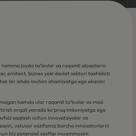
, hamma joyda toʻlovlar va raqamli aloqalarni
r, emitent, biznes yoki davlat sektori tashkiloti
an har bir ishda muhim ahamiyatga ega ekanini
lmagan hamda ular raqamli to‘lovlar va misli
rtirish orqali yanada ko‘proq imkoniyatga ega
avfsiz saqlash uchun innovatsiyalar va
 sayin, ustuvor vazifamiz barcha innovatorlarni
uchun biz potensial xavflar muammosini