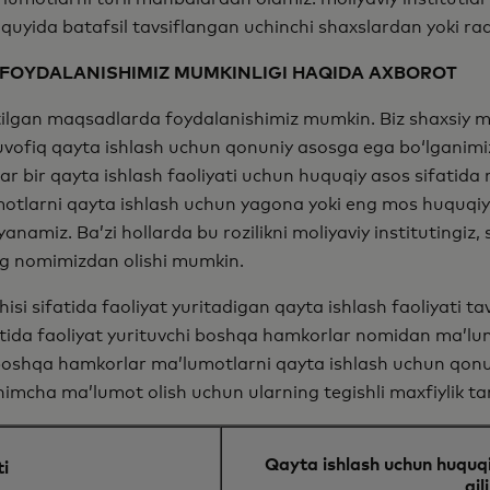
, quyida batafsil tavsiflangan uchinchi shaxslardan yoki ra
FOYDALANISHIMIZ MUMKINLIGI HAQIDA AXBOROT
tilgan maqsadlarda foydalanishimiz mumkin. Biz shaxsiy ma
ofiq qayta ishlash uchun qonuniy asosga ega boʻlganimi
ar bir qayta ishlash faoliyati uchun huquqiy asos sifatida 
motlarni qayta ishlash uchun yagona yoki eng mos huquqi
yanamiz. Ba’zi hollarda bu rozilikni moliyaviy institutingiz
ng nomimizdan olishi mumkin.
i sifatida faoliyat yuritadigan qayta ishlash faoliyati tavs
tida faoliyat yurituvchi boshqa hamkorlar nomidan maʼlumo
ki boshqa hamkorlar maʼlumotlarni qayta ishlash uchun qon
himcha ma’lumot olish uchun ularning tegishli maxfiylik ta
Qayta ishlash uchun huquqi
ti
qi