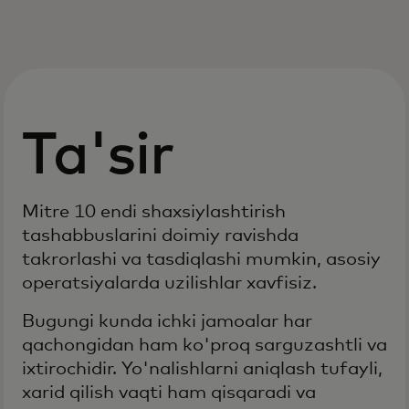
Ta'sir
Mitre 10 endi shaxsiylashtirish
tashabbuslarini doimiy ravishda
takrorlashi va tasdiqlashi mumkin, asosiy
operatsiyalarda uzilishlar xavfisiz.
Bugungi kunda ichki jamoalar har
qachongidan ham ko'proq sarguzashtli va
ixtirochidir. Yo'nalishlarni aniqlash tufayli,
xarid qilish vaqti ham qisqaradi va