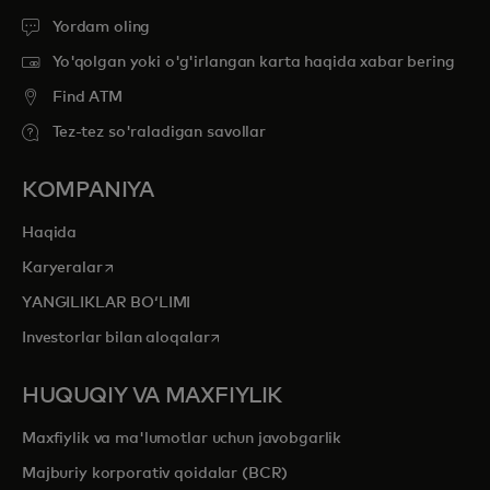
Yordam oling
Yo'qolgan yoki o'g'irlangan karta haqida xabar bering
Find ATM
Tez-tez so'raladigan savollar
KOMPANIYA
Haqida
opens in a new tab
Karyeralar
YANGILIKLAR BOʻLIMI
opens in a new tab
Investorlar bilan aloqalar
HUQUQIY VA MAXFIYLIK
Maxfiylik va ma'lumotlar uchun javobgarlik
Majburiy korporativ qoidalar (BCR)