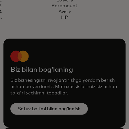
Lowe's mijozlar tajribasi va ichki
Hikoyani oʻqing
Paramount
operatsiyalarni yaxshilash uchun
Avery
avtomatlashtirishdan
HP
foydalanmoqda
Biz bilan bogʻlaning
Biz biznesingizni rivojlantirishga yordam berish
uchun bu yerdamiz. Mutaxassislarimiz siz uchun
to'g'ri yechimni topadilar.
Sotuv boʻlimi bilan bogʻlanish