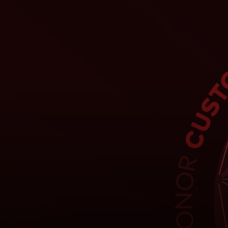
Siz uchun
Biznes uchun
Butun dunyo uchun
Innovatorlar uchun
Yangiliklar va trendlar