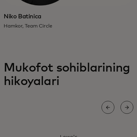
Niko Batinica
Hamkor, Team Circle
Mukofot sohiblarining
hikoyalari
FIRIBGARLIKDAN HIMOYA QILISH BO'YICHA MUKOFOTLAR
Lowe's