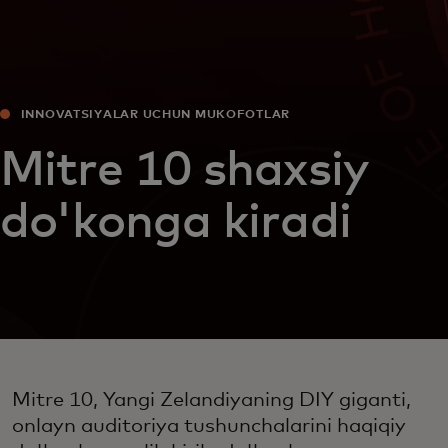
INNOVATSIYALAR UCHUN MUKOFOTLAR
Mitre 10 shaxsiy
do'konga kiradi
Mitre 10, Yangi Zelandiyaning DIY giganti,
onlayn auditoriya tushunchalarini haqiqiy