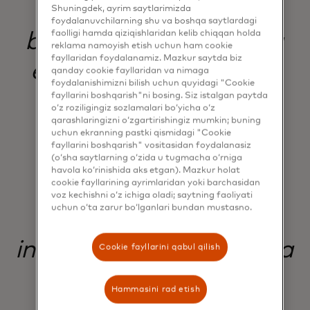
bo'lgan sodiqligimiz
Shuningdek, ayrim saytlarimizda
foydalanuvchilarning shu va boshqa saytlardagi
faolligi hamda qiziqishlaridan kelib chiqqan holda
bizga mijozlarimizning
reklama namoyish etish uchun ham cookie
fayllaridan foydalanamiz. Mazkur saytda biz
ehtiyojlarini va biznes
qanday cookie fayllaridan va nimaga
foydalanishimizni bilish uchun quyidagi "Cookie
maqsadlarimizni
fayllarini boshqarish"ni bosing. Siz istalgan paytda
o‘z roziligingiz sozlamalari bo‘yicha o‘z
qarashlaringizni o‘zgartirishingiz mumkin; buning
qondirish uchun
uchun ekranning pastki qismidagi "Cookie
fayllarini boshqarish" vositasidan foydalanasiz
maqsadli ravishda
(o‘sha saytlarning o‘zida u tugmacha o‘rniga
havola ko‘rinishida aks etgan). Mazkur holat
cookie fayllarining ayrimlaridan yoki barchasidan
rivojlanish,
voz kechishni o‘z ichiga oladi; saytning faoliyati
uchun o‘ta zarur bo‘lganlari bundan mustasno.
takomillashtirish va
innovatsiyalarni amalga
Cookie fayllarini qabul qilish
oshirishga yordam
Hammasini rad etish