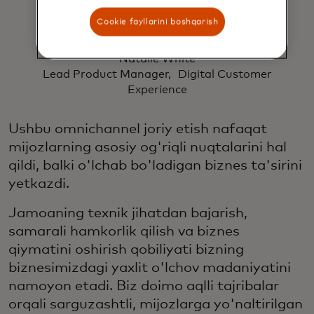
beradi.
Cookie fayllarini boshqarish
Natalie White
Lead Product Manager, Digital Customer
Experience
Ushbu omnichannel joriy etish nafaqat
mijozlarning asosiy og'riqli nuqtalarini hal
qildi, balki o'lchab bo'ladigan biznes ta'sirini
yetkazdi.
Jamoaning texnik jihatdan bajarish,
samarali hamkorlik qilish va biznes
qiymatini oshirish qobiliyati bizning
biznesimizdagi yaxlit o'lchov madaniyatini
namoyon etadi. Biz doimo aqlli tajribalar
orqali sarguzashtli, mijozlarga yo'naltirilgan