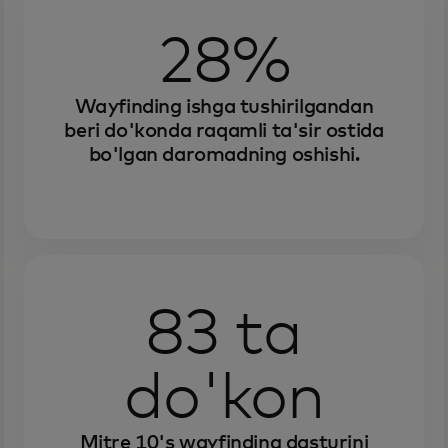
28%
Wayfinding ishga tushirilgandan
beri do'konda raqamli ta'sir ostida
bo'lgan daromadning oshishi.
83 ta
do'kon
Mitre 10's wayfinding dasturini