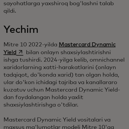
sayohatlarga yaxshiroq bog'lashni talab
qildi.
Yechim
Mitre 10 2022-yilda
Mastercard Dynamic
opens in a new tab
Yield
bilan onlayn shaxsiylashtirishni
ishga tushirdi. 2024-yilga kelib, omnichannel
xaridorlarning xatti-harakatlarini (onlayn
tadqiqot, do'konda xarid) tan olgan holda,
ular do'kon ichidagi tajriba va kanallararo
kuzatuv uchun Mastercard Dynamic Yield-
dan foydalangan holda yaxlit
shaxsiylashtirishga o'tdilar.
Mastercard Dynamic Yield vositalari va
maxsus ma'lumotlar modeli Mitre 10'ga