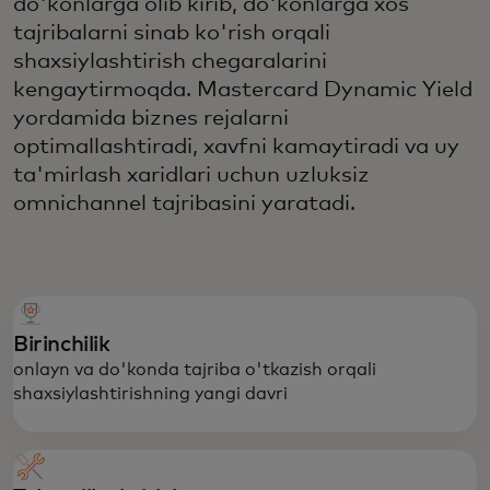
do'konlarga olib kirib, do'konlarga xos
tajribalarni sinab ko'rish orqali
shaxsiylashtirish chegaralarini
kengaytirmoqda. Mastercard Dynamic Yield
yordamida biznes rejalarni
optimallashtiradi, xavfni kamaytiradi va uy
ta'mirlash xaridlari uchun uzluksiz
omnichannel tajribasini yaratadi.
Birinchilik
onlayn va do'konda tajriba o'tkazish orqali
shaxsiylashtirishning yangi davri