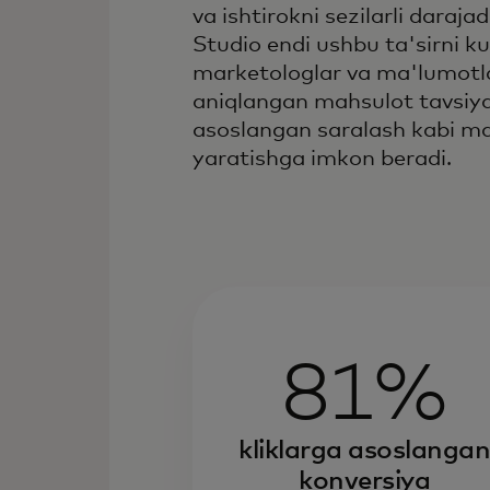
va ishtirokni sezilarli daraja
Studio endi ushbu ta'sirni ku
marketologlar va ma'lumotla
aniqlangan mahsulot tavsiy
asoslangan saralash kabi ma
yaratishga imkon beradi.
81%
kliklarga asoslanga
konversiya