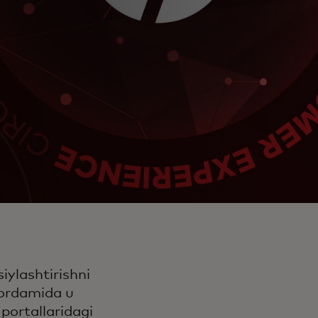
iylashtirishni
yordamida u
 portallaridagi