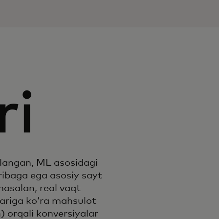
ri
langan, ML asosidagi
ajribaga ega asosiy sayt
masalan, real vaqt
lariga ko‘ra mahsulot
h) orqali konversiyalar