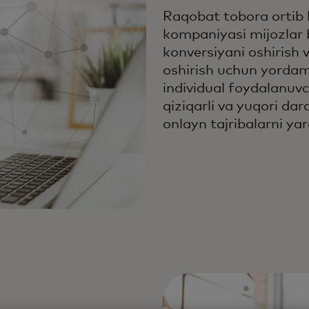
Raqobat tobora ortib
kompaniyasi mijozlar b
konversiyani oshirish 
oshirish uchun yorda
individual foydalanuvc
qiziqarli va yuqori da
onlayn tajribalarni yara