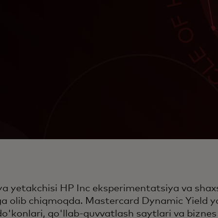
ya yetakchisi HP Inc eksperimentatsiya va shaxs
ga olib chiqmoqda. Mastercard Dynamic Yield 
o'konlari, qo'llab-quvvatlash saytlari va biznes