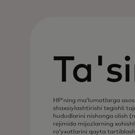
Ta'si
HP’ning ma’lumotlarga asos
shaxsiylashtirishi tegishli t
hududlarini nishonga olish (
rejimida mijozlarning xohish
ro‘yxatlarini qayta tartiblas