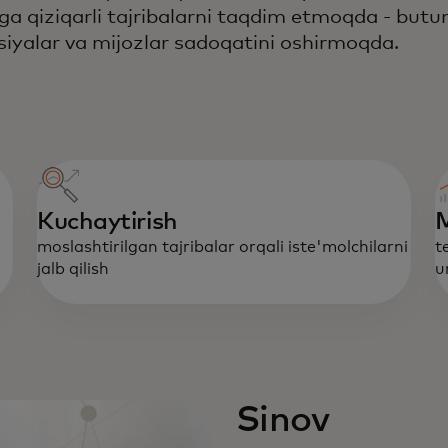
ga qiziqarli tajribalarni taqdim etmoqda - butu
rsiyalar va mijozlar sadoqatini oshirmoqda.
Kuchaytirish
M
moslashtirilgan tajribalar orqali iste'molchilarni
t
jalb qilish
u
Sinov