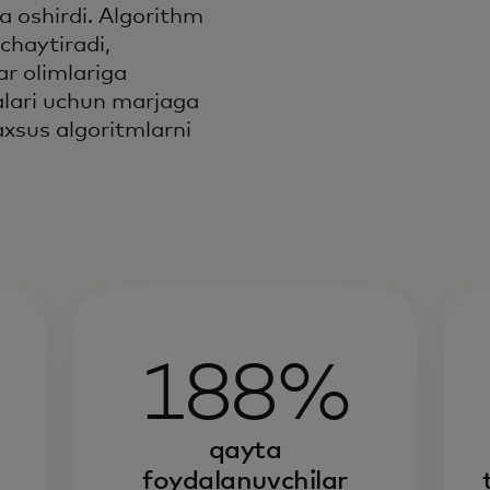
da oshirdi. Algorithm
chaytiradi,
r olimlariga
alari uchun marjaga
xsus algoritmlarni
188%
n
qayta
foydalanuvchilar