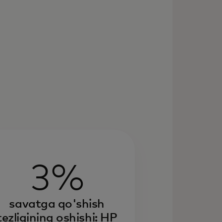
3%
savatga qo'shish
tezligining oshishi: HP