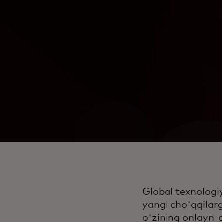
Global texnologi
yangi cho'qqilar
o'zining onlayn-d