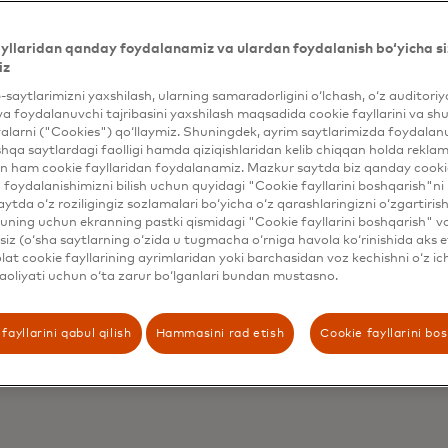
new tab
a HP 100 dan ortiq
o'llab-quvvatlash
yllaridan qanday foydalanamiz va ulardan foydalanish bo‘yicha si
iz
mrovli, ko'p kanalli
irdi.
b-saytlarimizni yaxshilash, ularning samaradorligini o‘lchash, o‘z auditori
va foydalanuvchi tajribasini yaxshilash maqsadida cookie fayllarini va shu
alarni ("Cookies") qo‘llaymiz. Shuningdek, ayrim saytlarimizda foydalan
n tushunchalardan
hqa saytlardagi faolligi hamda qiziqishlaridan kelib chiqqan holda rekl
n ham cookie fayllaridan foydalanamiz. Mazkur saytda biz qanday cookie
ajribasini auditoriya
foydalanishimizni bilish uchun quyidagi "Cookie fayllarini boshqarish"ni 
r mahsulot
aytda o‘z roziligingiz sozlamalari bo‘yicha o‘z qarashlaringizni o‘zgartiris
ning uchun ekranning pastki qismidagi "Cookie fayllarini boshqarish" v
anuvchilar e'tiborini
iz (o‘sha saytlarning o‘zida u tugmacha o‘rniga havola ko‘rinishida aks e
ni dinamik ravishda
at cookie fayllarining ayrimlaridan yoki barchasidan voz kechishni o‘z ich
aoliyati uchun o‘ta zarur bo‘lganlari bundan mustasno.
'lgan mahsulotlar va
fayllarini qabul qilish
Hammasini rad etish
Cookie fayllarini bo