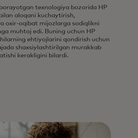
 borayotgan texnologiya bozorida HP
ilan aloqani kuchaytirish,
va oxir-oqibat mijozlarga sodiqlikni
mga muhtoj edi. Buning uchun HP
hilarning ehtiyojlarini qondirish uchun
rajada shaxsiylashtirilgan murakkab
tishi kerakligini bilardi.