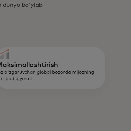
n dunyo bo'ylab
aksimallashtirish
ez o'zgaruvchan global bozorda mijozning
mrbod qiymati