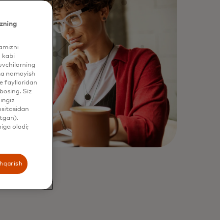
zning
yamizni
 kabi
uvchilarning
ama namoyish
 fayllaridan
bosing. Siz
hingiz
ositasidan
tgan).
iga oladi;
shqarish