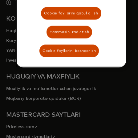
Tez-tez so'raladigan savollar
Cookie fayllarini qabul qilish
KOMPANIYA
Haqida
Hammasini rad etish
opens in a new tab
Karyeralar
YANGILIKLAR BOʻLIMI
Cookie fayllarini boshqarish
opens in a new tab
Investorlar bilan aloqalar
HUQUQIY VA MAXFIYLIK
Maxfiylik va ma'lumotlar uchun javobgarlik
Majburiy korporativ qoidalar (BCR)
MASTERCARD SAYTLARI
opens in a new tab
Priceless.com
opens in a new tab
Mastercard xizmatlari