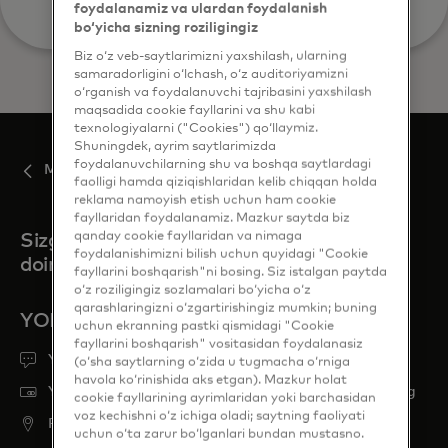
foydalanamiz va ulardan foydalanish
bo‘yicha sizning roziligingiz
Biz o‘z veb-saytlarimizni yaxshilash, ularning
samaradorligini o‘lchash, o‘z auditoriyamizni
o‘rganish va foydalanuvchi tajribasini yaxshilash
maqsadida cookie fayllarini va shu kabi
texnologiyalarni ("Cookies") qo‘llaymiz.
Shuningdek, ayrim saytlarimizda
foydalanuvchilarning shu va boshqa saytlardagi
Mastercard Move
faolligi hamda qiziqishlaridan kelib chiqqan holda
reklama namoyish etish uchun ham cookie
fayllaridan foydalanamiz. Mazkur saytda biz
qanday cookie fayllaridan va nimaga
Sizga kerak bo'lganda biz
foydalanishimizni bilish uchun quyidagi "Cookie
doim shu yerdamiz
fayllarini boshqarish"ni bosing. Siz istalgan paytda
o‘z roziligingiz sozlamalari bo‘yicha o‘z
qarashlaringizni o‘zgartirishingiz mumkin; buning
YORDAM KERAKMI?
uchun ekranning pastki qismidagi "Cookie
fayllarini boshqarish" vositasidan foydalanasiz
Yordam oling
(o‘sha saytlarning o‘zida u tugmacha o‘rniga
havola ko‘rinishida aks etgan). Mazkur holat
Yo'qolgan yoki o'g'irlangan karta haqida xabar bering
cookie fayllarining ayrimlaridan yoki barchasidan
voz kechishni o‘z ichiga oladi; saytning faoliyati
Find ATM
uchun o‘ta zarur bo‘lganlari bundan mustasno.