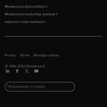
opens in a new tab
Mastercard dasturchilari
opens in a new tab
Mastercard marketing markazi
opens in a new tab
Inklyuziv o'sish markazi
Privacy
Terms
Manage cookies
© 1994-2026 Mastercard.
LinkedIn
Facebook
Twitter/X
YouTube
Select
a
country