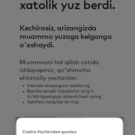
xatolik yuz berdi.
Kechirasiz, arizangizda
muammo yuzaga kelganga
o'xshaydi.
Muammoni hal qilish ustida
ishlayapmiz, qo'shimcha
ehtimoliy yechimlar:
Internet aloqangizni tekshiring
Barcha kerakli maydonlar to'g'ri
to'ldirilganligiga ishonch hosil qiling
Sahifani yangilab ko'ring
Qayta urining
Cookie fayllaridan qanday