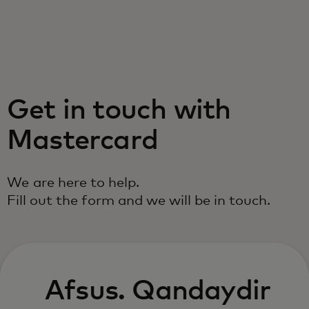
Siz uchun
Biznes uchun
Get in touch with
Butun dunyo uchun
Mastercard
Innovatorlar uchun
We are here to help.
Fill out the form and we will be in touch.
Yangiliklar va trendlar
Afsus. Qandaydir