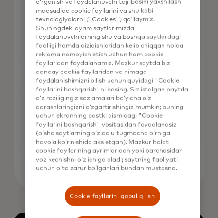
Blokcheyndagi transchegaraviy pul
o‘rganish va foydalanuvchi tajribasini yaxshilash
maqsadida cookie fayllarini va shu kabi
o'tkazmalarini, B2B tranzaksiyalarini va
texnologiyalarni ("Cookies") qo‘llaymiz.
hisob-kitoblarni amalga oshirishni
Shuningdek, ayrim saytlarimizda
osonlashtirish uchun Mastercard va
foydalanuvchilarning shu va boshqa saytlardagi
hamkorlarimiz bilan hamkorlik qiling.
faolligi hamda qiziqishlaridan kelib chiqqan holda
reklama namoyish etish uchun ham cookie
fayllaridan foydalanamiz. Mazkur saytda biz
qanday cookie fayllaridan va nimaga
foydalanishimizni bilish uchun quyidagi "Cookie
Blokcheyn xizmati provayderlari
fayllarini boshqarish"ni bosing. Siz istalgan paytda
o‘z roziligingiz sozlamalari bo‘yicha o‘z
Mastercardning hamkorlar tarmog'iga
qarashlaringizni o‘zgartirishingiz mumkin; buning
Access orqali blokcheynga asoslangan
uchun ekranning pastki qismidagi "Cookie
xavf, muvofiqlik va tahlil yechimlarini
fayllarini boshqarish" vositasidan foydalanasiz
kengaytiring.
(o‘sha saytlarning o‘zida u tugmacha o‘rniga
havola ko‘rinishida aks etgan). Mazkur holat
cookie fayllarining ayrimlaridan yoki barchasidan
voz kechishni o‘z ichiga oladi; saytning faoliyati
uchun o‘ta zarur bo‘lganlari bundan mustasno.
Cookie fayllarini qabul qilish