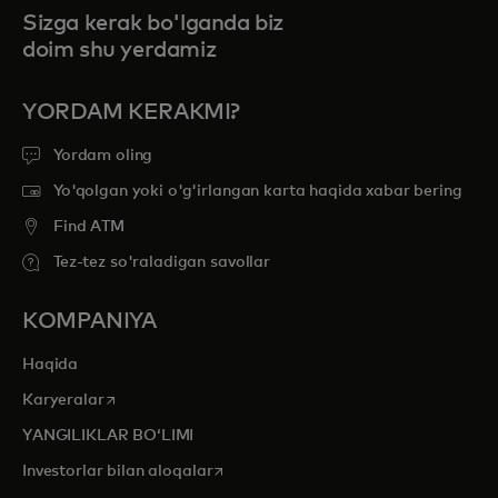
Sizga kerak bo'lganda biz
doim shu yerdamiz
YORDAM KERAKMI?
Yordam oling
Yo'qolgan yoki o'g'irlangan karta haqida xabar bering
Find ATM
Tez-tez so'raladigan savollar
KOMPANIYA
Haqida
opens in a new tab
Karyeralar
YANGILIKLAR BOʻLIMI
opens in a new tab
Investorlar bilan aloqalar