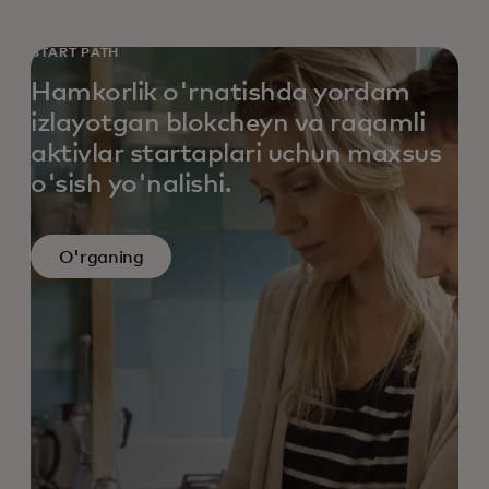
START PATH
Hamkorlik o'rnatishda yordam
izlayotgan blokcheyn va raqamli
aktivlar startaplari uchun maxsus
o'sish yo'nalishi.
O'rganing