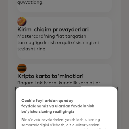
quvvatlang.
Kirim-chiqim provayderlari
Mastercard'ning fiat tarqatish
tarmog'iga kirish orqali o'sishingizni
tezlashtiring.
Kripto karta ta'minotlari
Raqamli aktivlarni kundalik xarajatlar
bilan bog'laydigan karta takliflarini
birgalikda yarating.
Cookie fayllaridan qanday
foydalanamiz va ulardan foydalanish
bo‘yicha sizning roziligingiz
Biz o‘z veb-saytlarimizni yaxshilash, ularning
Blokcheynlar
samaradorligini o‘lchash, o‘z auditoriyamizni