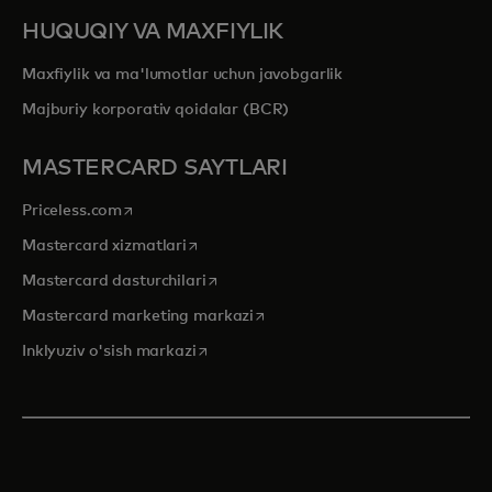
HUQUQIY VA MAXFIYLIK
Maxfiylik va ma'lumotlar uchun javobgarlik
Majburiy korporativ qoidalar (BCR)
MASTERCARD SAYTLARI
opens in a new tab
Priceless.com
opens in a new tab
Mastercard xizmatlari
opens in a new tab
Mastercard dasturchilari
opens in a new tab
Mastercard marketing markazi
opens in a new tab
Inklyuziv o'sish markazi