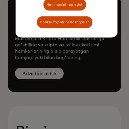
Hammasini rad etish
Cookie fayllarini boshqarish
Qo'shilish uchun ariza
Mastercard Kripto Hamkorlik Dasturiga
qo'shiling va kripto va to'lov ekotizimi
hamkorlarining o'sib borayotgan
hamjamiyati bilan bog'laning.
Ariza topshirish