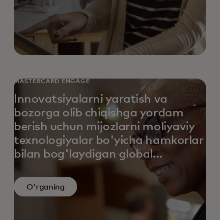
MASTERCARD ENGAGE
Innovatsiyalarni yaratish va
bozorga olib chiqishga yordam
berish uchun mijozlarni moliyaviy
texnologiyalar bo'yicha hamkorlar
bilan bog'laydigan global
hamkorlik dasturi.
O'rganing