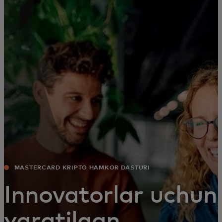
Siz uchun
Biznes uchun
Butun dunyo uchun
Innovatorlar uchun
Yangiliklar va trendlar
MASTERCARD KRIPTO HAMKOR DASTURI
Innovatorlar uchun
yaratilgan.