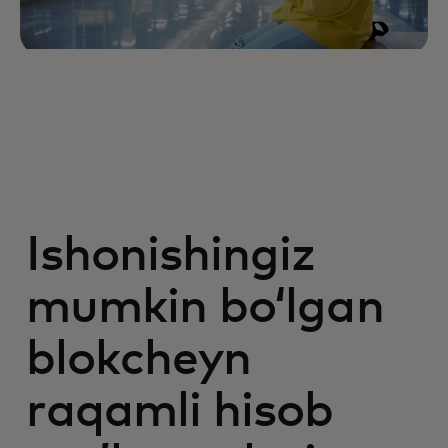
Ishonishingiz
mumkin boʻlgan
blokcheyn
raqamli hisob