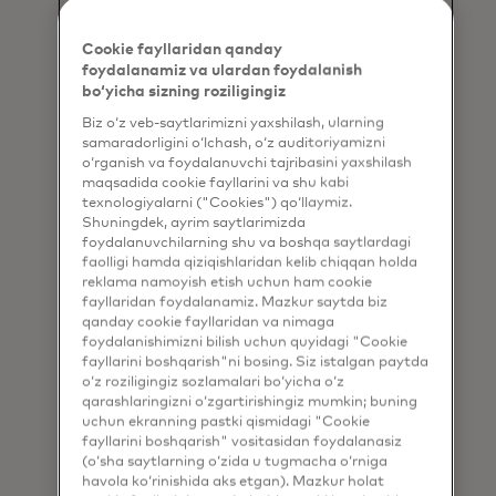
tarmogʻiga tayanadi.
Cookie fayllaridan qanday
foydalanamiz va ulardan foydalanish
bo‘yicha sizning roziligingiz
Biz o‘z veb-saytlarimizni yaxshilash, ularning
samaradorligini o‘lchash, o‘z auditoriyamizni
o‘rganish va foydalanuvchi tajribasini yaxshilash
maqsadida cookie fayllarini va shu kabi
Daromadni oshiring
texnologiyalarni ("Cookies") qo‘llaymiz.
Shuningdek, ayrim saytlarimizda
Mijozlarni jalb qiladigan va ushlab turadigan
foydalanuvchilarning shu va boshqa saytlardagi
yuqori darajadagi foydalanuvchi tajribasini
faolligi hamda qiziqishlaridan kelib chiqqan holda
reklama namoyish etish uchun ham cookie
taklif etadi.
fayllaridan foydalanamiz. Mazkur saytda biz
qanday cookie fayllaridan va nimaga
foydalanishimizni bilish uchun quyidagi "Cookie
fayllarini boshqarish"ni bosing. Siz istalgan paytda
o‘z roziligingiz sozlamalari bo‘yicha o‘z
qarashlaringizni o‘zgartirishingiz mumkin; buning
uchun ekranning pastki qismidagi "Cookie
fayllarini boshqarish" vositasidan foydalanasiz
(o‘sha saytlarning o‘zida u tugmacha o‘rniga
Qamrovni kengaytiring
havola ko‘rinishida aks etgan). Mazkur holat