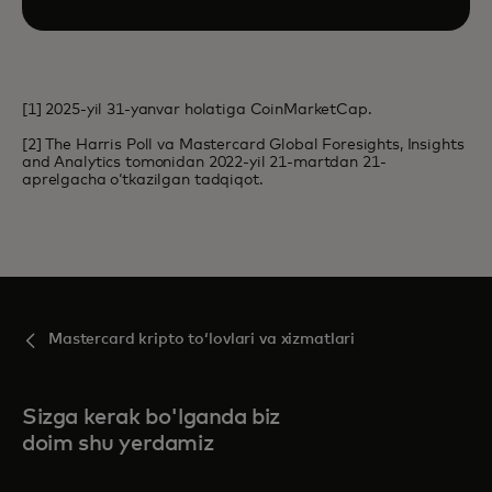
[1] 2025-yil 31-yanvar holatiga CoinMarketCap.
[2] The Harris Poll va Mastercard Global Foresights, Insights
and Analytics tomonidan 2022-yil 21-martdan 21-
aprelgacha oʻtkazilgan tadqiqot.
Mastercard kripto toʻlovlari va xizmatlari
Sizga kerak bo'lganda biz
doim shu yerdamiz