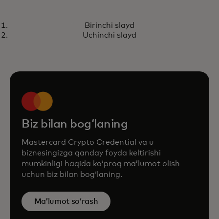
ISTIQBOL
Birinchi slayd
Mastercard Crypto Credential
Tafsilotlar
Uchinchi slayd
taqdim etamiz: blokcheyn
tranzaksiyalarga ishonchni
oshirish
Biz bilan bogʻlaning
Mastercard Crypto Credential va u
biznesingizga qanday foyda keltirishi
mumkinligi haqida koʻproq maʼlumot olish
uchun biz bilan bogʻlaning.
Ma’lumot so‘rash