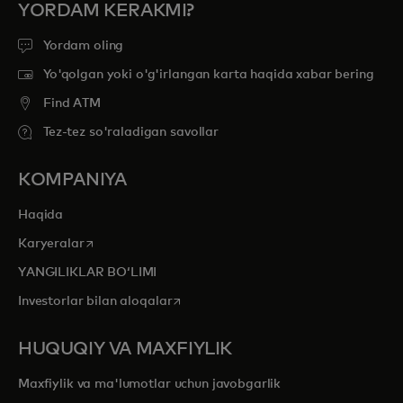
YORDAM KERAKMI?
Yordam oling
Yo'qolgan yoki o'g'irlangan karta haqida xabar bering
Find ATM
Tez-tez so'raladigan savollar
KOMPANIYA
Haqida
opens in a new tab
Karyeralar
YANGILIKLAR BOʻLIMI
opens in a new tab
Investorlar bilan aloqalar
HUQUQIY VA MAXFIYLIK
Maxfiylik va ma'lumotlar uchun javobgarlik