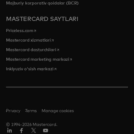
Majburiy korporativ qoidalar (BCR)
MASTERCARD SAYTLARI
opens in a new tab
Priceless.com
opens in a new tab
Mastercard xizmatlari
opens in a new tab
Mastercard dasturchilari
opens in a new tab
Mastercard marketing markazi
opens in a new tab
Inklyuziv o'sish markazi
Privacy
Terms
Manage cookies
© 1994-2026 Mastercard.