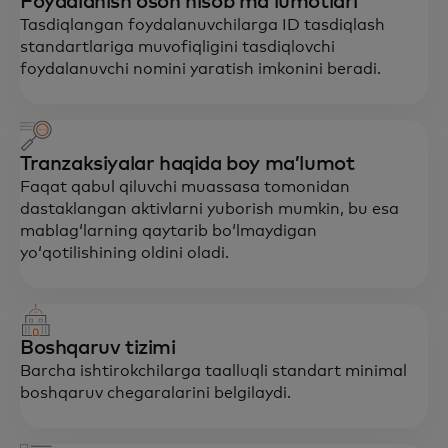
Foydalanish oson hisob maʼlumotlari
Tasdiqlangan foydalanuvchilarga ID tasdiqlash
standartlariga muvofiqligini tasdiqlovchi
foydalanuvchi nomini yaratish imkonini beradi.
Tranzaksiyalar haqida boy maʼlumot
Faqat qabul qiluvchi muassasa tomonidan
dastaklangan aktivlarni yuborish mumkin, bu esa
mablagʻlarning qaytarib boʻlmaydigan
yoʻqotilishining oldini oladi.
Boshqaruv tizimi
Barcha ishtirokchilarga taalluqli standart minimal
boshqaruv chegaralarini belgilaydi.