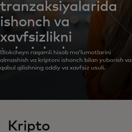
tranzaksiyalarida
ishonch va
xavfsizlikni
taʼminlash
Blokcheyn raqamli hisob maʼlumotlarini
almashish va kriptoni ishonch bilan yuborish va
qabul qilishning oddiy va xavfsiz usuli.
Kripto