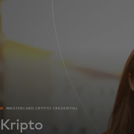
Siz uchun
Biznes uchun
Butun dunyo uchun
Innovatorlar uchun
Yangiliklar va trendlar
MASTERCARD CRYPTO CREDENTIAL
Kripto