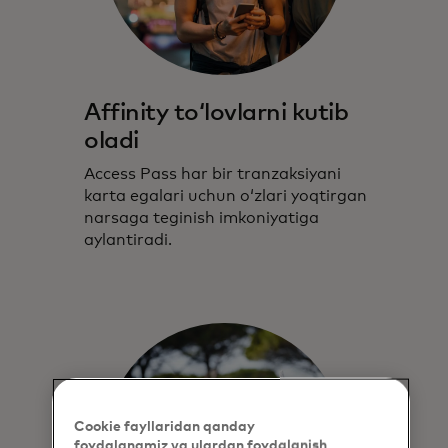
Affinity toʻlovlarni kutib
oladi
Access Pass har bir tranzaksiyani
karta egalari uchun oʻzlari yoqtirgan
narsaga teginish imkoniyatiga
aylantiradi.
Cookie fayllaridan qanday
foydalanamiz va ulardan foydalanish