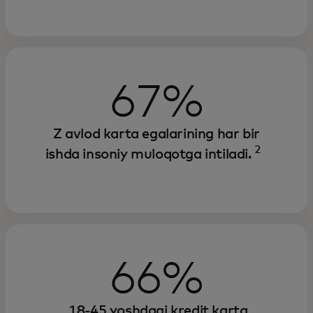
67%
Z avlod karta egalarining har bir
2
ishda insoniy muloqotga intiladi.
66%
18-45 yoshdagi kredit karta