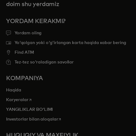
doim shu yerdamiz
YORDAM KERAKMI?
Yordam oling
Yo'qolgan yoki o'g'irlangan karta haqida xabar bering
Find ATM
Tez-tez so'raladigan savollar
KOMPANIYA
Haqida
opens in a new tab
Karyeralar
YANGILIKLAR BOʻLIMI
opens in a new tab
Investorlar bilan aloqalar
HUQUQIY VA MAXFIYLIK