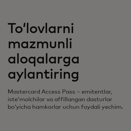
Toʻlovlarni
mazmunli
aloqalarga
aylantiring
Mastercard Access Pass – emitentlar,
isteʼmolchilar va affillangan dasturlar
boʻyicha hamkorlar uchun foydali yechim.