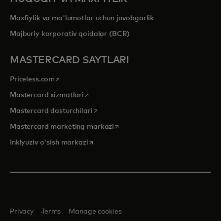
Maxfiylik va ma'lumotlar uchun javobgarlik
Majburiy korporativ qoidalar (BCR)
MASTERCARD SAYTLARI
opens in a new tab
Priceless.com
opens in a new tab
Mastercard xizmatlari
opens in a new tab
Mastercard dasturchilari
opens in a new tab
Mastercard marketing markazi
opens in a new tab
Inklyuziv o'sish markazi
Privacy
Terms
Manage cookies