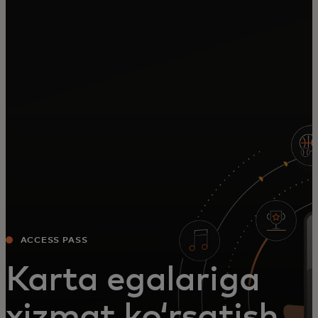
Siz uchun
Biznes uchun
Butun dunyo uchun
Innovatorlar uchun
Yangiliklar va trendlar
ACCESS PASS
Karta egalariga
xizmat koʻrsatish