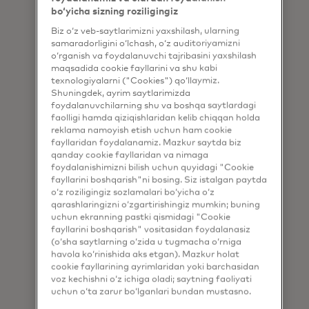
bo‘yicha sizning roziligingiz
Biz o‘z veb-saytlarimizni yaxshilash, ularning
samaradorligini o‘lchash, o‘z auditoriyamizni
o‘rganish va foydalanuvchi tajribasini yaxshilash
maqsadida cookie fayllarini va shu kabi
texnologiyalarni ("Cookies") qo‘llaymiz.
Shuningdek, ayrim saytlarimizda
Eʼtirof va eksklyuzivlik
foydalanuvchilarning shu va boshqa saytlardagi
faolligi hamda qiziqishlaridan kelib chiqqan holda
Karta egalari oʻz manfaatlarini aks
reklama namoyish etish uchun ham cookie
ettiruvchi shaxsiy imtiyozlar,
fayllaridan foydalanamiz. Mazkur saytda biz
qanday cookie fayllaridan va nimaga
ustuvor kirish va qoʻshimcha
foydalanishimizni bilish uchun quyidagi "Cookie
afzalliklarga ega boʻladilar, bu esa
fayllarini boshqarish"ni bosing. Siz istalgan paytda
emitentlarning sodiqligi va
o‘z roziligingiz sozlamalari bo‘yicha o‘z
tabaqalanishini mustahkamlashga
qarashlaringizni o‘zgartirishingiz mumkin; buning
uchun ekranning pastki qismidagi "Cookie
yordam beradi.
fayllarini boshqarish" vositasidan foydalanasiz
(o‘sha saytlarning o‘zida u tugmacha o‘rniga
havola ko‘rinishida aks etgan). Mazkur holat
cookie fayllarining ayrimlaridan yoki barchasidan
voz kechishni o‘z ichiga oladi; saytning faoliyati
uchun o‘ta zarur bo‘lganlari bundan mustasno.