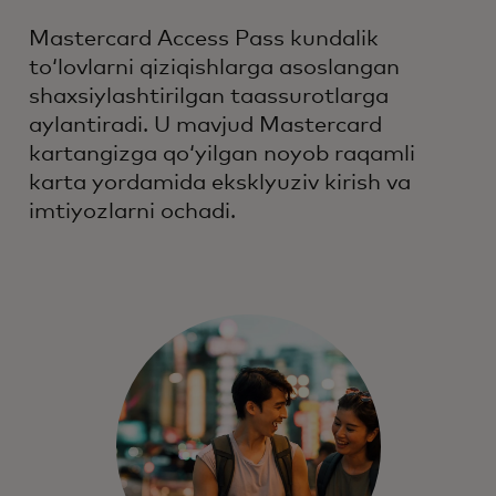
Mastercard Access Pass kundalik
toʻlovlarni qiziqishlarga asoslangan
shaxsiylashtirilgan taassurotlarga
aylantiradi. U mavjud Mastercard
kartangizga qoʻyilgan noyob raqamli
karta yordamida eksklyuziv kirish va
imtiyozlarni ochadi.