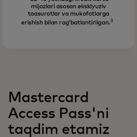
mijozlari asosan eksklyuziv
taasurotlar va mukofotlarga
3
erishish bilan ragʻbatlantirilgan.
Mastercard
Access Pass'ni
taqdim etamiz