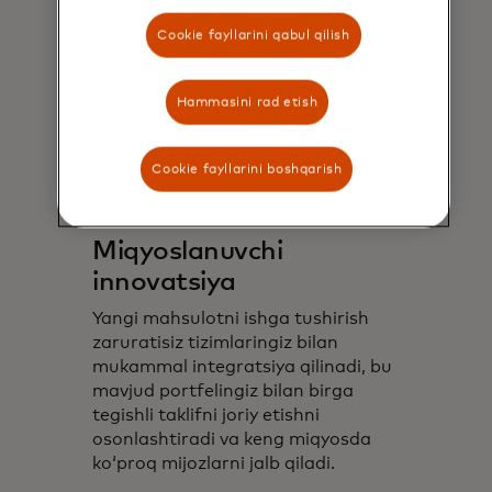
Cookie fayllarini qabul qilish
Hammasini rad etish
Cookie fayllarini boshqarish
Miqyoslanuvchi
innovatsiya
Yangi mahsulotni ishga tushirish
zaruratisiz tizimlaringiz bilan
mukammal integratsiya qilinadi, bu
mavjud portfelingiz bilan birga
tegishli taklifni joriy etishni
osonlashtiradi va keng miqyosda
koʻproq mijozlarni jalb qiladi.