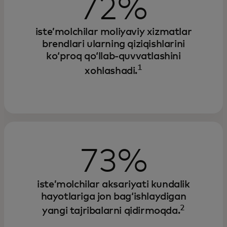
72%
isteʼmolchilar moliyaviy xizmatlar
brendlari ularning qiziqishlarini
koʻproq qoʻllab-quvvatlashini
1
xohlashadi.
73%
isteʼmolchilar aksariyati kundalik
hayotlariga jon bagʻishlaydigan
2
yangi tajribalarni qidirmoqda.