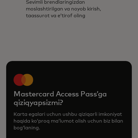
Sevimli brendlaringizdan
moslashtirilgan va noyob kirish,
taassurot va eʼtirof oling
Mastercard Access Passʼga
qiziqyapsizmi?
Karta egalari uchun ushbu qiziqarli imkoniyat
haqida koʻproq maʼlumot olish uchun biz bilan
bogʻlaning.