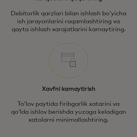
Debitorlik qarzlari bilan ishlash boʻyicha
ish jarayonlarini raqamlashtiring va
qayta ishlash xarajatlarini kamaytiring.
Xavfni kamaytirish
Toʻlov paytida firibgarlik xatarini va
qoʻlda ishlov berishda yuzaga keladigan
xatolarni minimallashtiring.