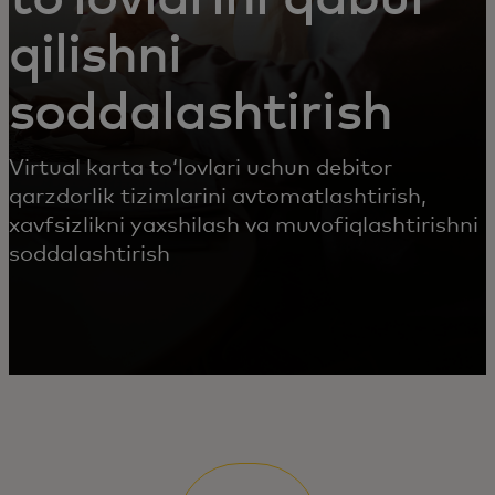
qilishni
soddalashtirish
Virtual karta toʻlovlari uchun debitor
qarzdorlik tizimlarini avtomatlashtirish,
xavfsizlikni yaxshilash va muvofiqlashtirishni
soddalashtirish