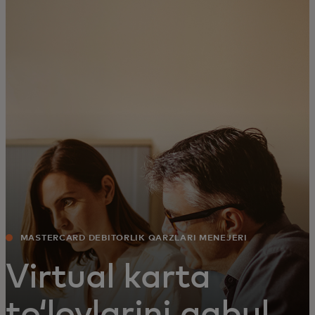
Siz uchun
Biznes uchun
Butun dunyo uchun
Innovatorlar uchun
Yangiliklar va trendlar
MASTERCARD DEBITORLIK QARZLARI MENEJERI
Virtual karta
toʻlovlarini qabul