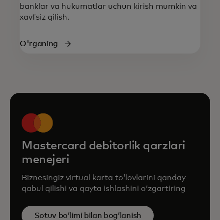
banklar va hukumatlar uchun kirish mumkin va
xavfsiz qilish.
O'rganing
Mastercard debitorlik qarzlari
menejeri
Biznesingiz virtual karta toʻlovlarini qanday
qabul qilishi va qayta ishlashini oʻzgartiring
Sotuv boʻlimi bilan bogʻlanish