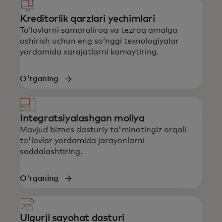
Kreditorlik qarzlari yechimlari
To‘lovlarni samaraliroq va tezroq amalga
oshirish uchun eng so‘nggi texnologiyalar
yordamida xarajatlarni kamaytiring.
O'rganing
Integratsiyalashgan moliya
Mavjud biznes dasturiy ta'minotingiz orqali
to'lovlar yordamida jarayonlarni
soddalashtiring.
O'rganing
Ulgurji sayohat dasturi