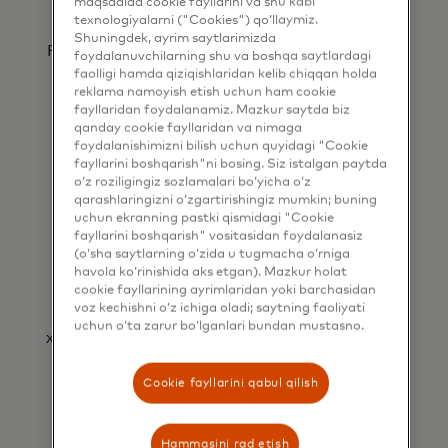
maqsadida cookie fayllarini va shu kabi
Pul oʻtkazmasi maʼlumotlarini Xavfsiz fayl
texnologiyalarni ("Cookies") qo‘llaymiz.
oʻtkazish protokoli (Secure File Transfer
Shuningdek, ayrim saytlarimizda
Protocol, SFTP) va/yoki e-mail orqali yetkazib
foydalanuvchilarning shu va boshqa saytlardagi
beradi.
faolligi hamda qiziqishlaridan kelib chiqqan holda
reklama namoyish etish uchun ham cookie
fayllaridan foydalanamiz. Mazkur saytda biz
qanday cookie fayllaridan va nimaga
foydalanishimizni bilish uchun quyidagi "Cookie
fayllarini boshqarish"ni bosing. Siz istalgan paytda
o‘z roziligingiz sozlamalari bo‘yicha o‘z
qarashlaringizni o‘zgartirishingiz mumkin; buning
uchun ekranning pastki qismidagi "Cookie
fayllarini boshqarish" vositasidan foydalanasiz
(o‘sha saytlarning o‘zida u tugmacha o‘rniga
Mastercard yetkazib beruvchilar
havola ko‘rinishida aks etgan). Mazkur holat
katalogiga qo‘shiling
cookie fayllarining ayrimlaridan yoki barchasidan
voz kechishni o‘z ichiga oladi; saytning faoliyati
Mastercard tekshiruvidan oʻtgan korporativ
uchun o‘ta zarur bo‘lganlari bundan mustasno.
xaridorlar sizni topishlari va API orqali toʻlovni
oson amalga oshirishlari mumkin.
Cookie fayllarini qabul qilish
Hammasini rad etish