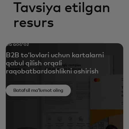
Tavsiya etilgan
resurs
OQ QOG'OZ
B2B toʻlovlari uchun kartalarni
qabul qilish orqali
raqobatbardoshlikni oshirish
Batafsil maʼlumot oling