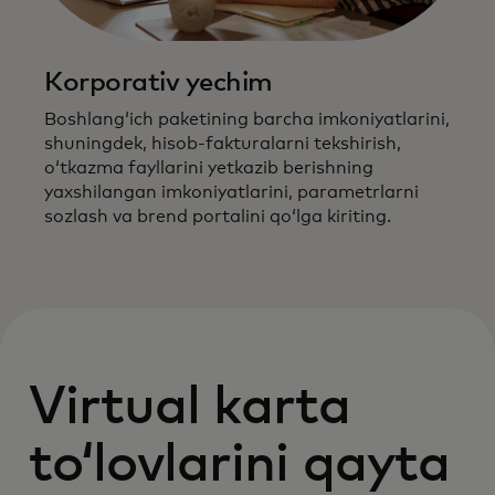
Korporativ yechim
Boshlangʻich paketining barcha imkoniyatlarini,
shuningdek, hisob-fakturalarni tekshirish,
oʻtkazma fayllarini yetkazib berishning
yaxshilangan imkoniyatlarini, parametrlarni
sozlash va brend portalini qoʻlga kiriting.
Virtual karta
toʻlovlarini qayta