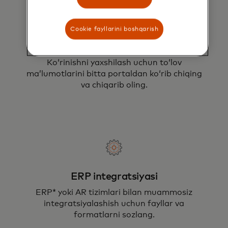
Cookie fayllarini boshqarish
Yagona, xavfsiz onlayn portal
Koʻrinishni yaxshilash uchun toʻlov
maʼlumotlarini bitta portaldan koʻrib chiqing
va chiqarib oling.
ERP integratsiyasi
ERP* yoki AR tizimlari bilan muammosiz
integratsiyalashish uchun fayllar va
formatlarni sozlang.