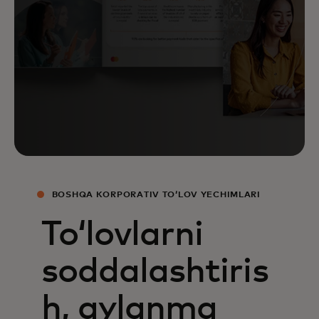
BOSHQA KORPORATIV TOʻLOV YECHIMLARI
Toʻlovlarni
soddalashtiris
h, aylanma