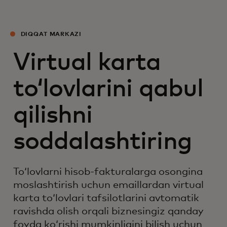
DIQQAT MARKAZI
Virtual karta
toʻlovlarini qabul
qilishni
soddalashtiring
Toʻlovlarni hisob-fakturalarga osongina
moslashtirish uchun emaillardan virtual
karta toʻlovlari tafsilotlarini avtomatik
ravishda olish orqali biznesingiz qanday
foyda koʻrishi mumkinligini bilish uchun