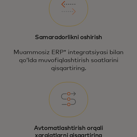
Samaradorlikni oshirish
Muammosiz ERP* integratsiyasi bilan
qoʻlda muvofiqlashtirish soatlarini
qisqartiring.
Avtomatlashtirish orqali
xarajatlarni qisqartiring