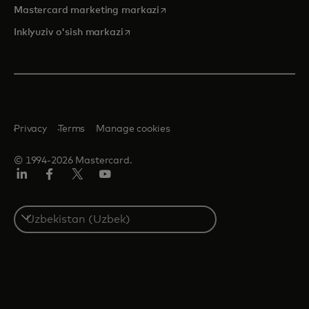
opens in a new tab
Mastercard marketing markazi
opens in a new tab
Inklyuziv o'sish markazi
Privacy
Terms
Manage cookies
© 1994-2026 Mastercard.
LinkedIn
Facebook
Twitter/X
YouTube
Select
a
country