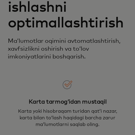
ishlashni
optimallashtirish
Maʼlumotlar oqimini avtomatlashtirish,
xavfsizlikni oshirish va toʻlov
imkoniyatlarini boshqarish.
Karta tarmogʻidan mustaqil
Karta yoki hisobraqam turidan qatʼi nazar,
karta bilan toʻlash haqidagi barcha zarur
maʼlumotlarni saqlab oling.