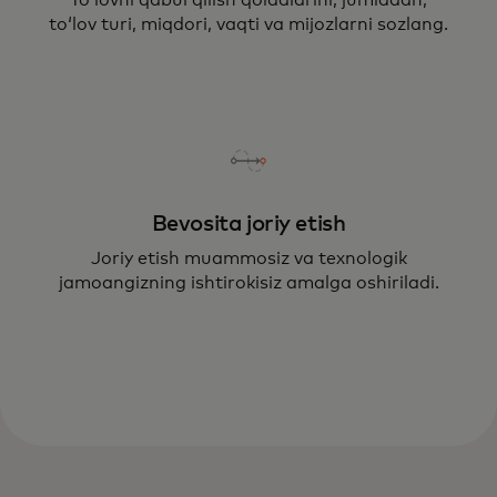
toʻlov turi, miqdori, vaqti va mijozlarni sozlang.
Bevosita joriy etish
Joriy etish muammosiz va texnologik
jamoangizning ishtirokisiz amalga oshiriladi.