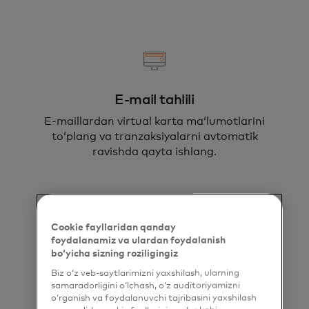
E-mail tahlili
E-maillardan virtual karta maʻlumotlarini
toʻplang va tranzaksiyalarni avtomatik
ravishda qayta ishlang.
Cookie fayllaridan qanday
foydalanamiz va ulardan foydalanish
bo‘yicha sizning roziligingiz
Moslashuvchan maʻlumotlar
Biz o‘z veb-saytlarimizni yaxshilash, ularning
samaradorligini o‘lchash, o‘z auditoriyamizni
formatlari
o‘rganish va foydalanuvchi tajribasini yaxshilash