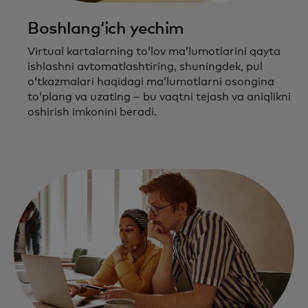
Boshlangʻich yechim
Virtual kartalarning toʻlov maʼlumotlarini qayta
ishlashni avtomatlashtiring, shuningdek, pul
oʻtkazmalari haqidagi maʼlumotlarni osongina
toʻplang va uzating – bu vaqtni tejash va aniqlikni
oshirish imkonini beradi.