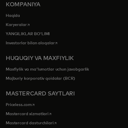
KOMPANIYA
Haqida
opens in a new tab
Karyeralar
YANGILIKLAR BOʻLIMI
opens in a new tab
Investorlar bilan aloqalar
HUQUQIY VA MAXFIYLIK
Maxfiylik va ma'lumotlar uchun javobgarlik
Majburiy korporativ qoidalar (BCR)
MASTERCARD SAYTLARI
opens in a new tab
Priceless.com
opens in a new tab
Mastercard xizmatlari
opens in a new tab
Mastercard dasturchilari