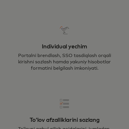
Individual yechim
Portalni brendlash, SSO tasdiqlash orqali
kirishni sozlash hamda yakuniy hisobotlar
formatini belgilash imkoniyati.
Toʻlov afzalliklarini sozlang
Toʻlovni qabul qilish qoidalarini, jumladan,