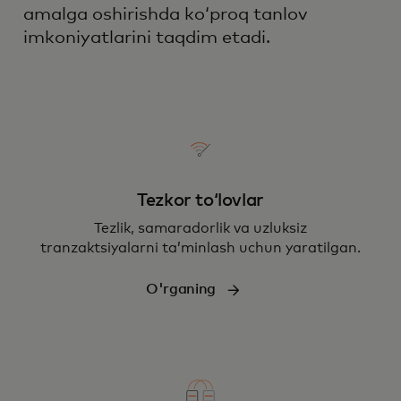
amalga oshirishda koʻproq tanlov
imkoniyatlarini taqdim etadi.
Tezkor toʻlovlar
Tezlik, samaradorlik va uzluksiz
tranzaktsiyalarni taʼminlash uchun yaratilgan.
O'rganing