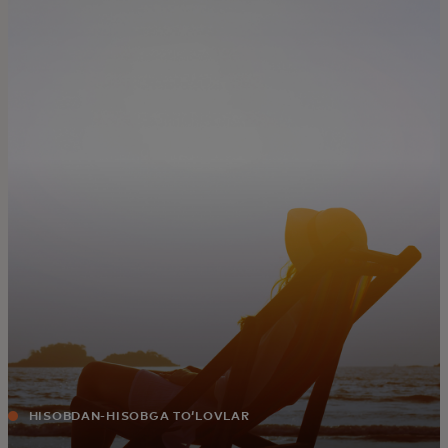
Siz uchun
Biznes uchun
Butun dunyo uchun
Innovatorlar uchun
Yangiliklar va trendlar
HISOBDAN-HISOBGA TOʻLOVLAR