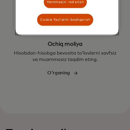
Hammasini rad etish
Cookie fayllarini boshqarish
Ochiq moliya
Hisobdan-hisobga bevosita toʻlovlarni xavfsiz
va muammosiz taqdim eting.
O'rganing