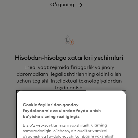
O'rganing
Hisobdan-hisobga xatarlari yechimlari
L
real vaqt rejimida firibgarlik va jinoiy
daromadlarni legallashtirishning oldini olish
uchun tegishli intellektual texnologiyalardan
foydalanish.
O'rganing
Cookie fayllaridan qanday
foydalanamiz va ulardan foydalanish
bo‘yicha sizning roziligingiz
Biz o‘z veb-saytlarimizni yaxshilash, ularning
samaradorligini o‘lchash, o‘z auditoriyamizni
o‘rganish va foydalanuvchi tajribasini yaxshilash