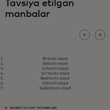
Tavsiya etilgan
manbalar
HISOBOT
Birinchi slayd
Kelajakda real vaqt rejimidagi
Tafsilotlar
Ikkinchi slayd
toʻlovlarni nima kutmoqda
Uchinchi slayd
Toʻrtinchi slayd
Beshinchi slayd
Oltinchi slayd
Sakkizinchi slayd
BIZNES TOʻLOV YECHIMLARI