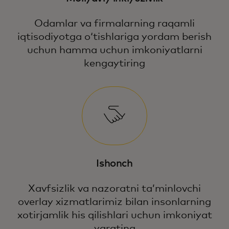
Odamlar va firmalarning raqamli
iqtisodiyotga oʻtishlariga yordam berish
uchun hamma uchun imkoniyatlarni
kengaytiring
Ishonch
Xavfsizlik va nazoratni taʼminlovchi
overlay xizmatlarimiz bilan insonlarning
xotirjamlik his qilishlari uchun imkoniyat
yarating