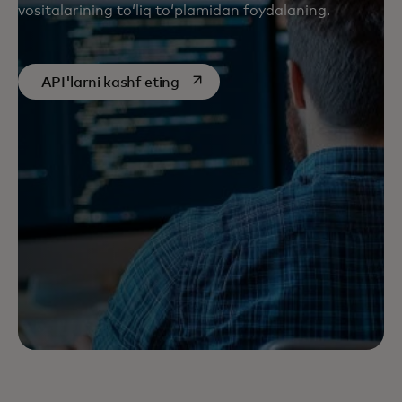
vositalarining toʻliq toʻplamidan foydalaning.
opens in a new tab
API'larni kashf eting