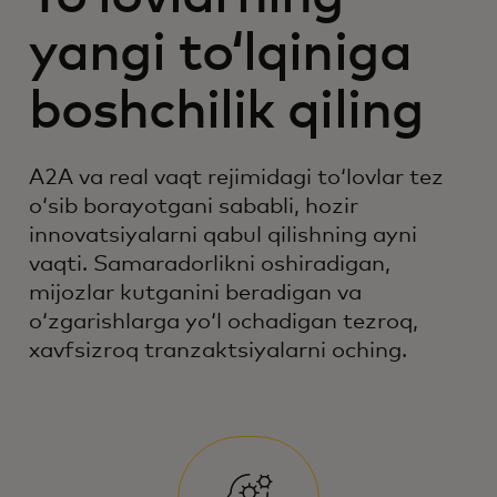
yangi toʻlqiniga
boshchilik qiling
A2A va real vaqt rejimidagi toʻlovlar tez
oʻsib borayotgani sababli, hozir
innovatsiyalarni qabul qilishning ayni
vaqti. Samaradorlikni oshiradigan,
mijozlar kutganini beradigan va
oʻzgarishlarga yoʻl ochadigan tezroq,
xavfsizroq tranzaktsiyalarni oching.