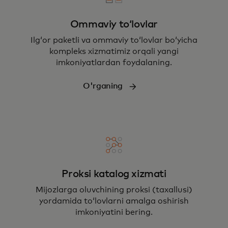
Ommaviy toʻlovlar
Ilgʻor paketli va ommaviy toʻlovlar boʻyicha
kompleks xizmatimiz orqali yangi
imkoniyatlardan foydalaning.
O'rganing
Proksi katalog xizmati
Mijozlarga oluvchining proksi (taxallusi)
yordamida toʻlovlarni amalga oshirish
imkoniyatini bering.