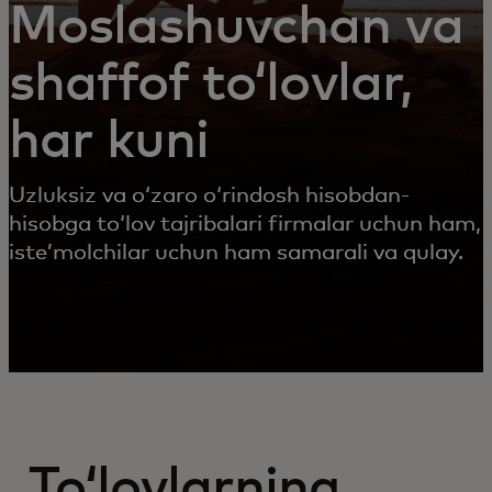
Moslashuvchan va
shaffof toʻlovlar,
har kuni
Uzluksiz va oʻzaro oʻrindosh hisobdan-
hisobga toʻlov tajribalari firmalar uchun ham,
isteʼmolchilar uchun ham samarali va qulay.
Toʻlovlarning