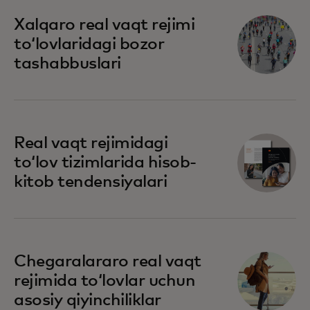
Xalqaro real vaqt rejimi
toʻlovlaridagi bozor
tashabbuslari
Real vaqt rejimidagi
toʻlov tizimlarida hisob-
kitob tendensiyalari
Chegaralararo real vaqt
rejimida toʻlovlar uchun
asosiy qiyinchiliklar