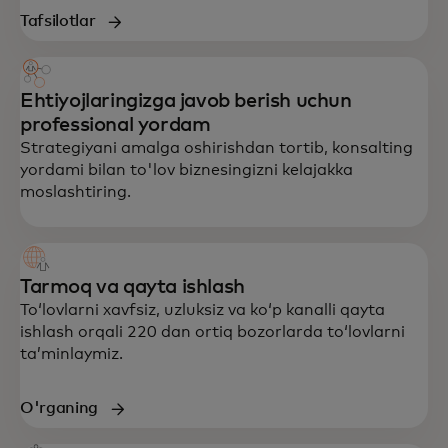
Tafsilotlar
Ehtiyojlaringizga javob berish uchun
professional yordam
Strategiyani amalga oshirishdan tortib, konsalting
yordami bilan to'lov biznesingizni kelajakka
moslashtiring.
Tarmoq va qayta ishlash
Toʻlovlarni xavfsiz, uzluksiz va koʻp kanalli qayta
ishlash orqali 220 dan ortiq bozorlarda toʻlovlarni
taʼminlaymiz.
O'rganing