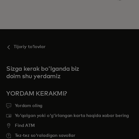
Tijoriy toʻlovlar
Sizga kerak bo'lganda biz
doim shu yerdamiz
YORDAM KERAKMI?
Yordam oling
Yo'qolgan yoki o'g'irlangan karta haqida xabar bering
Find ATM
Tez-tez so'raladigan savollar