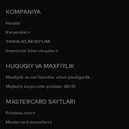
KOMPANIYA
Haqida
opens in a new tab
Karyeralar
YANGILIKLAR BOʻLIMI
opens in a new tab
Investorlar bilan aloqalar
HUQUQIY VA MAXFIYLIK
Maxfiylik va ma'lumotlar uchun javobgarlik
Majburiy korporativ qoidalar (BCR)
MASTERCARD SAYTLARI
opens in a new tab
Priceless.com
opens in a new tab
Mastercard xizmatlari