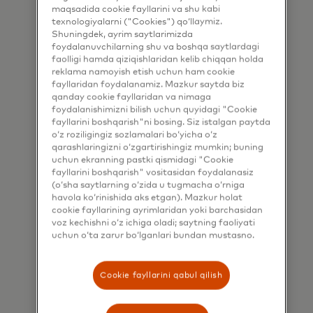
maqsadida cookie fayllarini va shu kabi
texnologiyalarni ("Cookies") qo‘llaymiz.
Shuningdek, ayrim saytlarimizda
Pul harakati
foydalanuvchilarning shu va boshqa saytlardagi
faolligi hamda qiziqishlaridan kelib chiqqan holda
Firmalar va insonlar pulni qanday
reklama namoyish etish uchun ham cookie
harakatlantirishini transformatsiya qiling
fayllaridan foydalanamiz. Mazkur saytda biz
qanday cookie fayllaridan va nimaga
O'rganing
foydalanishimizni bilish uchun quyidagi "Cookie
fayllarini boshqarish"ni bosing. Siz istalgan paytda
o‘z roziligingiz sozlamalari bo‘yicha o‘z
qarashlaringizni o‘zgartirishingiz mumkin; buning
uchun ekranning pastki qismidagi "Cookie
fayllarini boshqarish" vositasidan foydalanasiz
(o‘sha saytlarning o‘zida u tugmacha o‘rniga
havola ko‘rinishida aks etgan). Mazkur holat
cookie fayllarining ayrimlaridan yoki barchasidan
voz kechishni o‘z ichiga oladi; saytning faoliyati
Hisob-faktura toʻlash
uchun o‘ta zarur bo‘lganlari bundan mustasno.
Barchaga shaffof va intuitiv hisob-faktura
toʻlov tajribasini taqdim eting
Cookie fayllarini qabul qilish
O'rganing