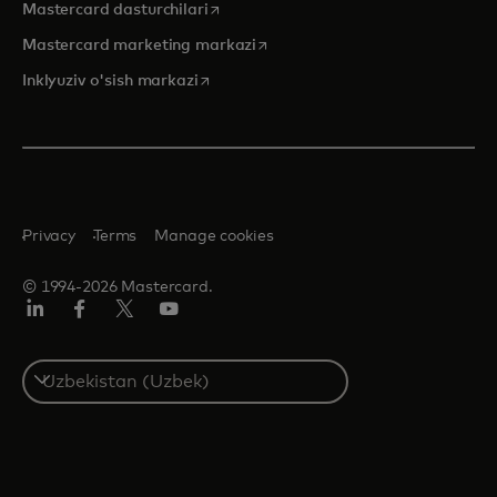
opens in a new tab
Mastercard dasturchilari
opens in a new tab
Mastercard marketing markazi
opens in a new tab
Inklyuziv o'sish markazi
Privacy
Terms
Manage cookies
© 1994-2026 Mastercard.
LinkedIn
Facebook
Twitter/X
YouTube
Select
a
country