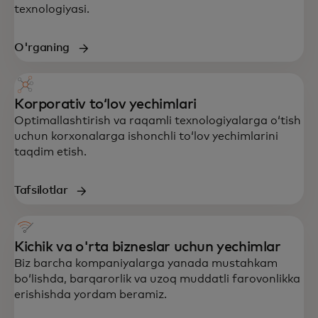
texnologiyasi.
O'rganing
Korporativ toʻlov yechimlari
Optimallashtirish va raqamli texnologiyalarga oʻtish
uchun korxonalarga ishonchli toʻlov yechimlarini
taqdim etish.
Tafsilotlar
Kichik va o'rta bizneslar uchun yechimlar
Biz barcha kompaniyalarga yanada mustahkam
boʻlishda, barqarorlik va uzoq muddatli farovonlikka
erishishda yordam beramiz.