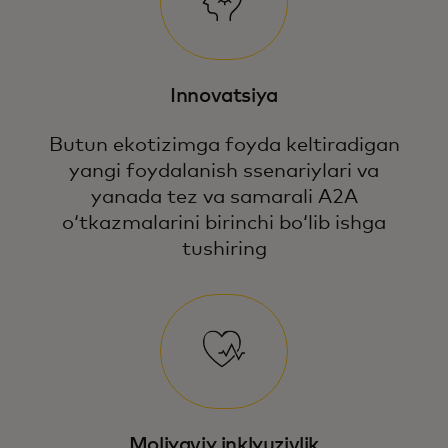
Innovatsiya
Butun ekotizimga foyda keltiradigan
yangi foydalanish ssenariylari va
yanada tez va samarali A2A
oʻtkazmalarini birinchi boʻlib ishga
tushiring
Moliyaviy inklyuzivlik