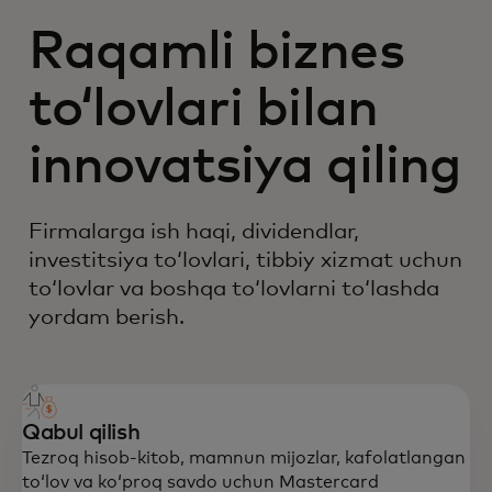
Raqamli biznes
toʻlovlari bilan
innovatsiya qiling
Firmalarga ish haqi, dividendlar,
investitsiya toʻlovlari, tibbiy xizmat uchun
toʻlovlar va boshqa toʻlovlarni toʻlashda
yordam berish.
Qabul qilish
Tezroq hisob-kitob, mamnun mijozlar, kafolatlangan
toʻlov va koʻproq savdo uchun Mastercard