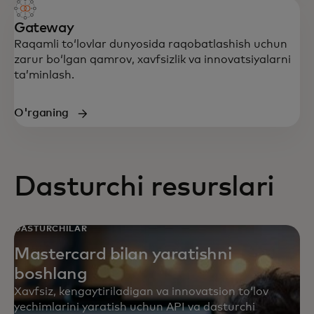
Gateway
Raqamli toʻlovlar dunyosida raqobatlashish uchun
zarur boʻlgan qamrov, xavfsizlik va innovatsiyalarni
taʼminlash.
O'rganing
Dasturchi resurslari
DASTURCHILAR
Mastercard bilan yaratishni
boshlang
Xavfsiz, kengaytiriladigan va innovatsion toʻlov
yechimlarini yaratish uchun API va dasturchi