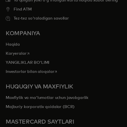
Yo'qolgan yoki o'g'irlangan karta haqida xabar bering
Find ATM
Tez-tez so'raladigan savollar
KOMPANIYA
Haqida
opens in a new tab
Karyeralar
YANGILIKLAR BOʻLIMI
opens in a new tab
Investorlar bilan aloqalar
HUQUQIY VA MAXFIYLIK
Maxfiylik va ma'lumotlar uchun javobgarlik
Majburiy korporativ qoidalar (BCR)
MASTERCARD SAYTLARI