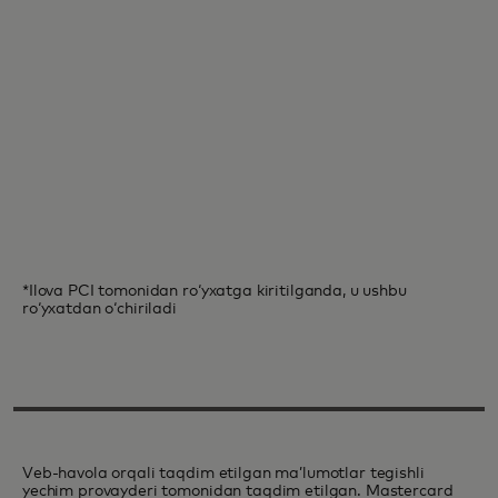
*Ilova PCI tomonidan roʻyxatga kiritilganda, u ushbu
roʻyxatdan oʻchiriladi
Veb-havola orqali taqdim etilgan maʼlumotlar tegishli
yechim provayderi tomonidan taqdim etilgan. Mastercard