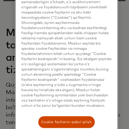
samaradorligini o‘lchash, o‘z auditoriyamizni
o‘rganish va foydalanuvchi tajribasini yaxshilash
maqsadida cookie fayllarini va shu kabi
texnologiyalarni ("Cookies") qo‘llaymiz.
Shuningdek, ayrim saytlarimizda
foydalanuvchilarning shu va boshqa saytlardagi
MasterCard
faolligi hamda qiziqishlaridan kelib chiqqan holda
reklama namoyish etish uchun ham cookie
taʼminotchiolarni
fayllaridan foydalanamiz. Mazkur saytda biz
qanday cookie fayllaridan va nimaga
foydalanishimizni bilish uchun quyidagi "Cookie
aniqlash va tasdiqlash
fayllarini boshqarish"ni bosing. Siz istalgan paytda
o‘z roziligingiz sozlamalari bo‘yicha o‘z
tizimini erta joriy etdi
qarashlaringizni o‘zgartirishingiz mumkin; buning
uchun ekranning pastki qismidagi "Cookie
fayllarini boshqarish" vositasidan foydalanasiz
Quyida keltirilgan taʼminotchilar
(o‘sha saytlarning o‘zida u tugmacha o‘rniga
havola ko‘rinishida aks etgan). Mazkur holat
Mastercard tomonidan ilovalar
cookie fayllarining ayrimlaridan yoki barchasidan
integratsiyasini tekshirish uchun zarur
voz kechishni o‘z ichiga oladi; saytning faoliyati
uchun o‘ta zarur bo‘lganlari bundan mustasno.
boʻlgan koʻnikmalar, jarayonlar,
infratuzilma va tartib-qoidalarga ega deb
tan olingan.
Cookie fayllarini qabul qilish