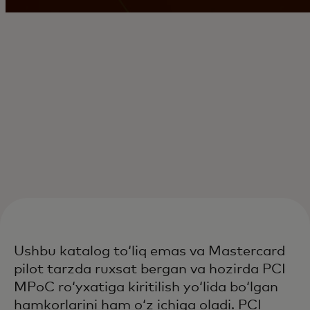
Ushbu katalog toʻliq emas va Mastercard
pilot tarzda ruxsat bergan va hozirda PCI
MPoC roʻyxatiga kiritilish yoʻlida boʻlgan
hamkorlarini ham oʻz ichiga oladi. PCI