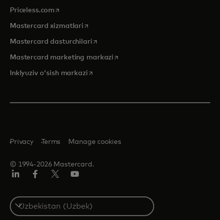
opens in a new tab
Priceless.com
opens in a new tab
Mastercard xizmatlari
opens in a new tab
Mastercard dasturchilari
opens in a new tab
Mastercard marketing markazi
opens in a new tab
Inklyuziv o'sish markazi
Privacy
Terms
Manage cookies
© 1994-2026 Mastercard.
LinkedIn
Facebook
Twitter/X
YouTube
Select
a
country