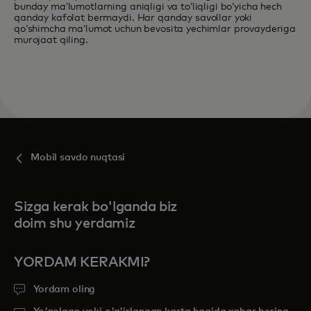
bunday maʼlumotlarning aniqligi va toʻliqligi boʻyicha hech
qanday kafolat bermaydi. Har qanday savollar yoki
qoʻshimcha maʼlumot uchun bevosita yechimlar provayderiga
murojaat qiling.
Mobil savdo nuqtasi
Sizga kerak bo'lganda biz
doim shu yerdamiz
YORDAM KERAKMI?
Yordam oling