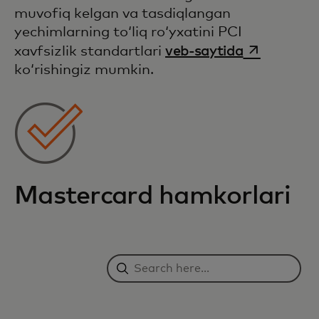
muvofiq kelgan va tasdiqlangan
yechimlarning toʻliq roʻyxatini PCI
opens in a 
xavfsizlik standartlari
veb-saytida
koʻrishingiz mumkin.
Mastercard hamkorlari