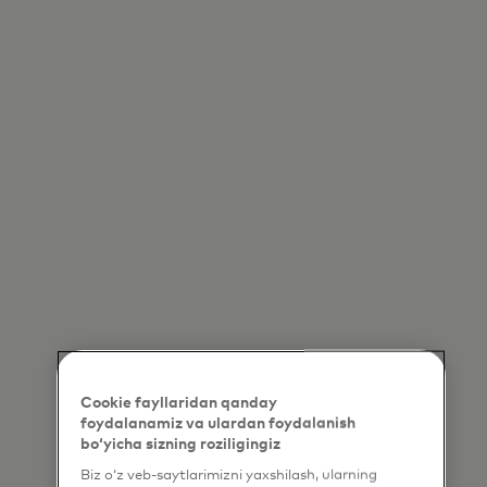
Cookie fayllaridan qanday
foydalanamiz va ulardan foydalanish
bo‘yicha sizning roziligingiz
Biz o‘z veb-saytlarimizni yaxshilash, ularning