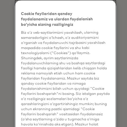
Cookie fayllaridan qanday
foydalanamiz va ulardan foydalanish
bo‘yicha sizning roziligingiz
Biz o‘z veb-saytlarimizni yaxshilash, ularning
samaradorligini o‘lchash, o‘z auditoriyamizni
o‘rganish va foydalanuvchi tajribasini yaxshilash
maqsadida cookie fayllarini va shu kabi
texnologiyalarni ("Cookies") qo‘llaymiz.
Shuningdek, ayrim saytlarimizda
foydalanuvchilarning shu va boshqa saytlardagi
faolligi hamda qiziqishlaridan kelib chiqqan holda
reklama namoyish etish uchun ham cookie
fayllaridan foydalanamiz. Mazkur saytda biz
qanday cookie fayllaridan va nimaga
Bu iste'molchilarning
foydalanishimizni bilish uchun quyidagi "Cookie
imkoniyatlarini
fayllarini boshqarish"ni bosing. Siz istalgan paytda
o‘z roziligingiz sozlamalari bo‘yicha o‘z
kengaytirish davri
qarashlaringizni o‘zgartirishingiz mumkin; buning
uchun ekranning pastki qismidagi "Cookie
Biz mijozlarga o'z moliyaviy
fayllarini boshqarish" vositasidan foydalanasiz
ma'lumotlaridan foydalanib,
(o‘sha saytlarning o‘zida u tugmacha o‘rniga
havola ko‘rinishida aks etgan). Mazkur holat
moliyaviy hayotlarini yaxshilash