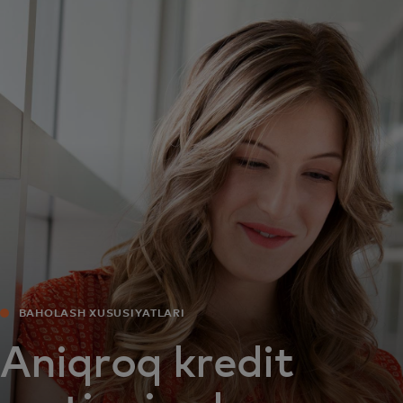
Siz uchun
Biznes uchun
Butun dunyo uchun
Innovatorlar uchun
Yangiliklar va trendlar
BAHOLASH XUSUSIYATLARI
Aniqroq kredit