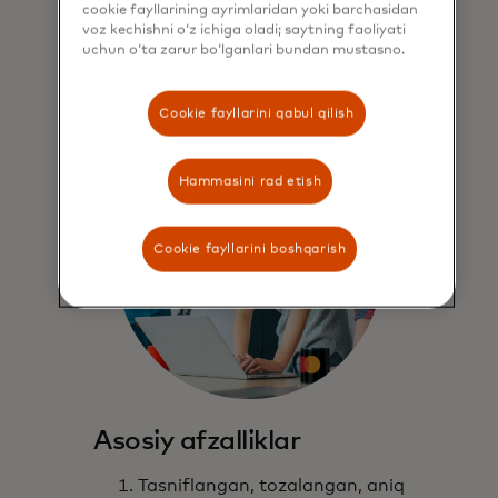
cookie fayllarining ayrimlaridan yoki barchasidan
imkonini beruvchi platformani ishlab
voz kechishni o‘z ichiga oladi; saytning faoliyati
chiqdik.
uchun o‘ta zarur bo‘lganlari bundan mustasno.
Cookie fayllarini qabul qilish
Hammasini rad etish
Cookie fayllarini boshqarish
Asosiy afzalliklar
Tasniflangan, tozalangan, aniq