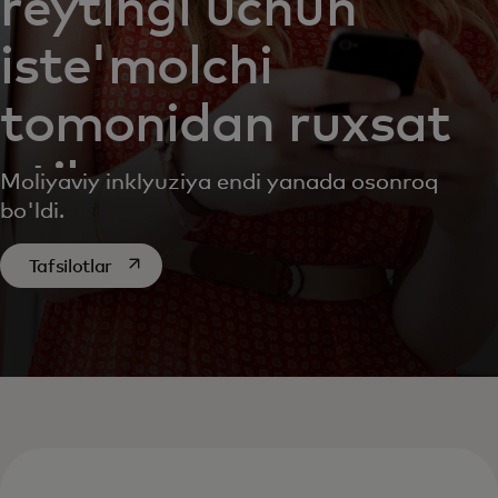
reytingi uchun
iste'molchi
tomonidan ruxsat
etilgan
Moliyaviy inklyuziya endi yanada osonroq
bo'ldi.
ma'lumotlar
opens in a new tab
Tafsilotlar