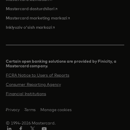
opens in a new tab
Mastercard dasturchilari
opens in a new tab
Mastercard marketing markazi
opens in a new tab
Inklyuziv o'sish markazi
Certain open banking solutions are provided by Finicity, a
Mastercard company.​
FCRA Notice to Users of Reports
Consumer Reporting Agency
Financial Institutions
Privacy
Terms
Manage cookies
© 1994-2026 Mastercard.