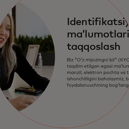
Identifikatsi
ma’lumotlari
taqqoslash
Biz "O‘z mijozingni bil" (KY
taqdim etilgan egasi maʼlum
manzil, elektron pochta va 
ishonchliligini baholaymiz, 
foydalanuvchining bogʻlang
muassasasi tomonidan taqd
maʼlumotlar bilan taqqosla