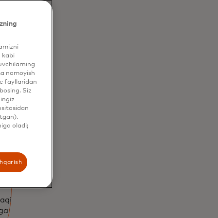
zning
yamizni
 kabi
uvchilarning
ama namoyish
 fayllaridan
bosing. Siz
hingiz
ositasidan
tgan).
iga oladi;
va
shqarish
 haqida maʼlumot
garlikni