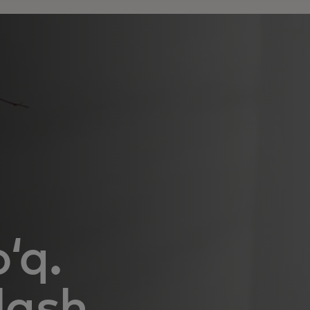
‘q.
lash.