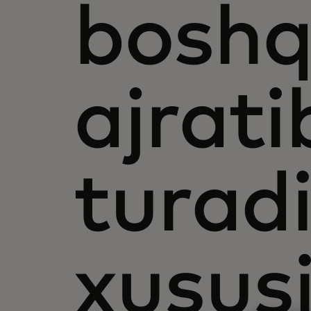
boshq
ajrati
turad
xusus