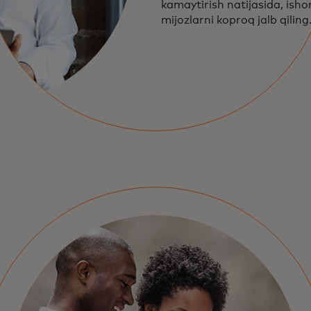
kamaytirish natijasida, isho
mijozlarni koproq jalb qiling