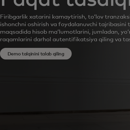
Firibgarlik xatarini kamaytirish, to‘lov tranzaks
ishonchni oshirish va foydalanuvchi tajribasini 
maqsadida hisob ma’lumotlarini, jumladan, yo‘n
raqamlarini darhol autentifikatsiya qiling va ta
Demo talqinini talab qiling