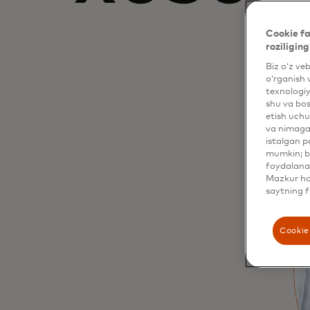
Cookie fa
roziliging
Biz o‘z ve
o‘rganish 
texnologiy
shu va bos
etish uchu
va nimaga 
istalgan p
mumkin; bu
foydalanas
Mazkur hol
saytning f
Cookie 