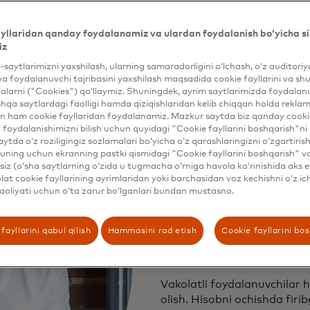
yllaridan qanday foydalanamiz va ulardan foydalanish bo‘yicha si
iz
b-saytlarimizni yaxshilash, ularning samaradorligini o‘lchash, o‘z auditori
va foydalanuvchi tajribasini yaxshilash maqsadida cookie fayllarini va shu
alarni ("Cookies") qo‘llaymiz. Shuningdek, ayrim saytlarimizda foydalan
hqa saytlardagi faolligi hamda qiziqishlaridan kelib chiqqan holda rekl
n ham cookie fayllaridan foydalanamiz. Mazkur saytda biz qanday cookie
foydalanishimizni bilish uchun quyidagi "Cookie fayllarini boshqarish"ni 
aytda o‘z roziligingiz sozlamalari bo‘yicha o‘z qarashlaringizni o‘zgartiris
ning uchun ekranning pastki qismidagi "Cookie fayllarini boshqarish" v
iz (o‘sha saytlarning o‘zida u tugmacha o‘rniga havola ko‘rinishida aks e
at cookie fayllarining ayrimlaridan yoki barchasidan voz kechishni o‘z ich
Hisob egasi 
aoliyati uchun o‘ta zarur bo‘lganlari bundan mustasno.
shaxsga oid
fayllarini qabul qilish
Hammasini rad etish
Cookie fayllarini bo
ma'lumotlar
Vakolatli foydalanuvchilar
olish. Hisobni ochishda firib