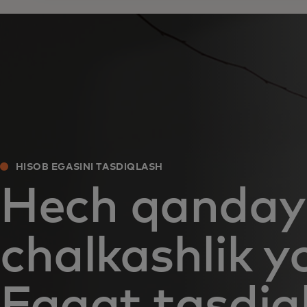
HISOB EGASINI TASDIQLASH
Hech qanday
chalkashlik yo
Faqat tasdiq