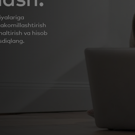
iyalariga
takomillashtirish
altirish va hisob
sdiqlang.