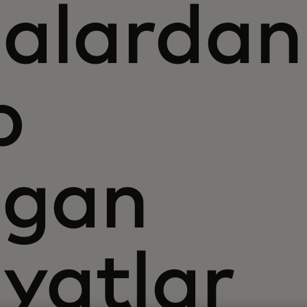
alardan
b
igan
iyatlar