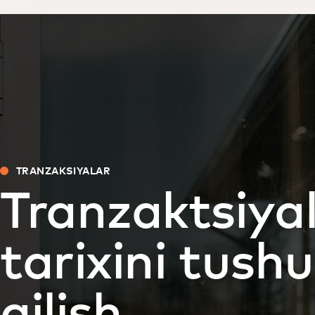
TRANZAKSIYALAR
Tranzaktsiya
tarixini tushu
qilish