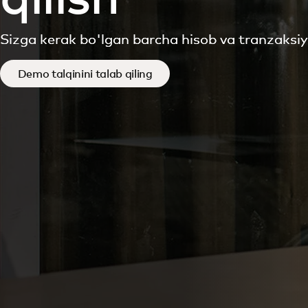
Sizga kerak bo'lgan barcha hisob va tranzaksi
Demo talqinini talab qiling