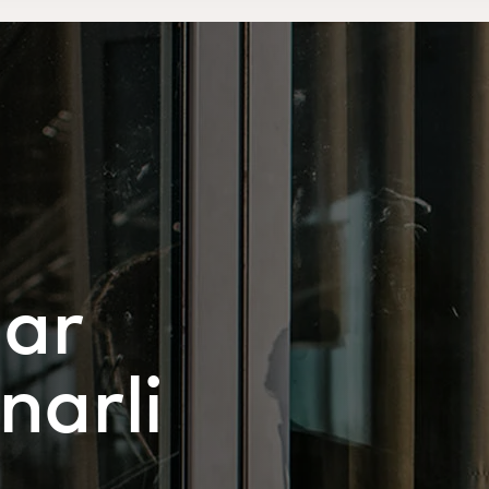
lar
narli