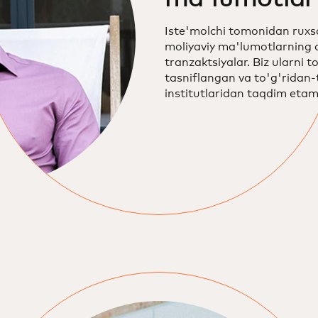
Iste'molchi tomonidan ruxsa
moliyaviy ma'lumotlarning a
tranzaktsiyalar. Biz ularni 
tasniflangan va to'g'ridan-
institutlaridan taqdim etam
uchun ularning to'g'ri va un
bilasiz.