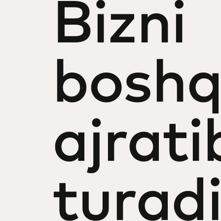
Bizni
boshq
ajrati
turad