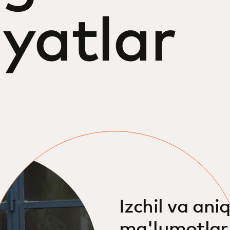
iyatlar
Izchil va ani
ma'lumotlar