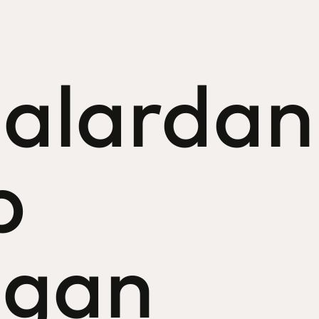
alardan
b
igan