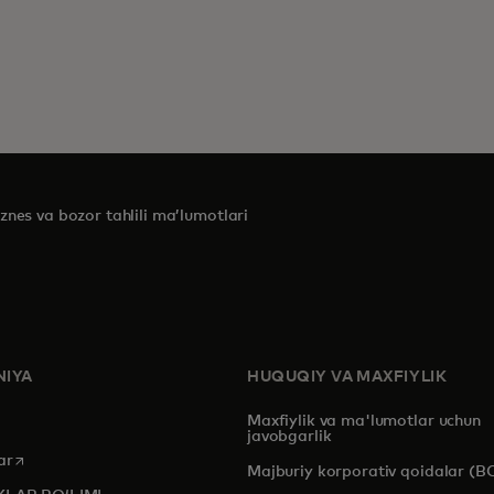
znes va bozor tahlili ma’lumotlari
IYA
HUQUQIY VA MAXFIYLIK
Maxfiylik va ma'lumotlar uchun
javobgarlik
opens in a new tab
ar
Majburiy korporativ qoidalar (B