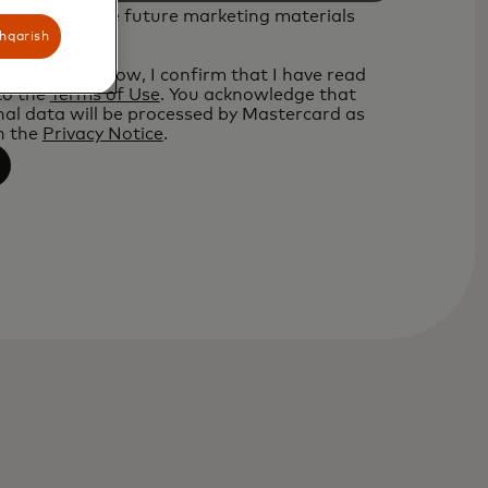
d like to receive future marketing materials
rcard.
shqarish
 the button below, I confirm that I have read
to the
Terms of Use
. You acknowledge that
al data will be processed by Mastercard as
n the
Privacy Notice
.