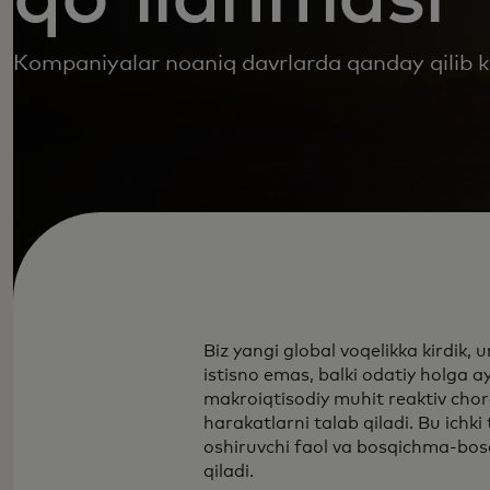
Kompaniyalar noaniq davrlarda qanday qilib kuc
Biz yangi global voqelikka kirdik, 
istisno emas, balki odatiy holga 
makroiqtisodiy muhit reaktiv cho
harakatlarni talab qiladi. Bu ichk
oshiruvchi faol va bosqichma-bosq
qiladi.