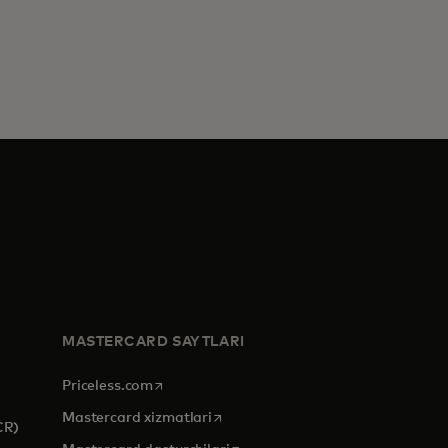
MASTERCARD SAYTLARI
opens in a new tab
Priceless.com
opens in a new tab
Mastercard xizmatlari
CR)