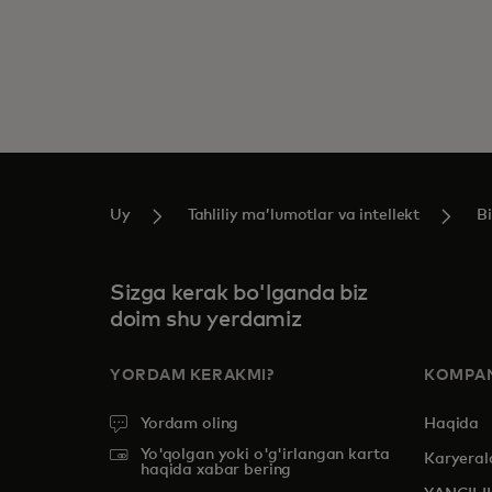
Uy
Tahliliy maʼlumotlar va intellekt
Bi
Sizga kerak bo'lganda biz
doim shu yerdamiz
YORDAM KERAKMI?
KOMPAN
Yordam oling
Haqida
Yo'qolgan yoki o'g'irlangan karta
Karyeral
haqida xabar bering