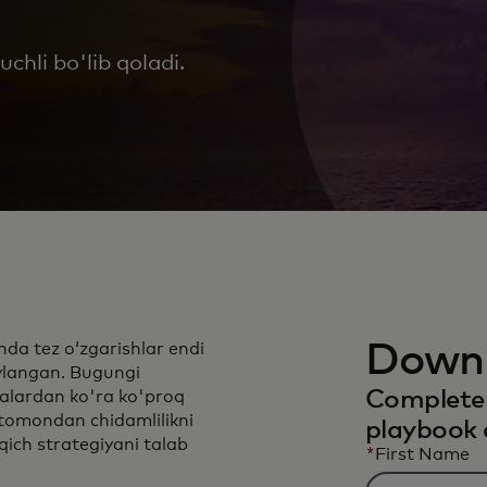
hli bo'lib qoladi.
Downl
unda tez o‘zgarishlar endi
aylangan. Bugungi
Complete 
ralardan ko'ra ko'proq
i tomondan chidamlilikni
playbook 
ich strategiyani talab
*
First Name