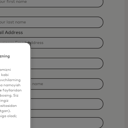
il Address
zning
yamizni
n Name
 kabi
uvchilarning
ama namoyish
 fayllaridan
bosing. Siz
hingiz
ositasidan
tgan).
iga oladi;