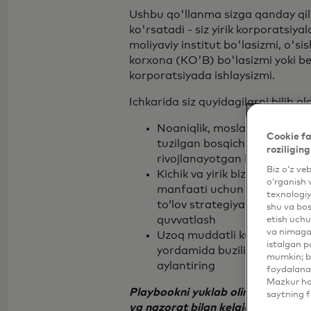
Ushbu qo'llanma sizga qanday qil
ko'rsatadi - siz yirik korporatsiy
moliyaviy institut bo'lasizmi, o'sis
korxona (KO'B) bo'lasizmi yoki bev
korporatsiyada ishlaysizmi.
Ichkarida siz quyidagilarni bilib ol
Noaniqlik, moslashish va evo
Cookie fa
tuzilgan bosqichma-bosqich 
roziliging
rivojlanayotgan bozor dinam
Biz o‘z ve
Kichik va yirik biznesni bozor
o‘rganish 
manfaati uchun moliyalashtir
texnologiy
to‘lov strategiyalarini qayta 
shu va bos
quvvatlash
etish uchu
va nimaga 
Uzoq muddatli kuch va chaqqo
istalgan p
yordamida buzilishlarni qayta
mumkin; bu
aylantiring
foydalanas
Mazkur hol
Playbookni yuklab oling va biznesi
saytning f
va nazorat bilan kelajakda himoya 