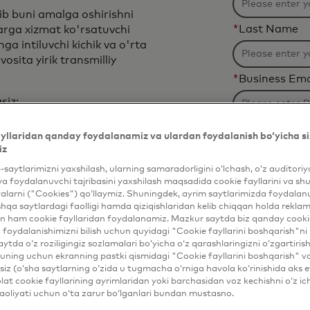
ib buni amalga oshirishni
*
Last Name
alarga xizmat ko'rsatuvchi
hga intiluvchi kichik va o'rta
osita yirik transmilliy
*
Business Ema
asiz:
lyutsiya vaqtlari uchun
*
Job Title
yllaridan qanday foydalanamiz va ulardan foydalanish bo‘yicha si
strategiya bilan
iz
ikasini boshqaring
b-saytlarimizni yaxshilash, ularning samaradorligini o‘lchash, o‘z auditori
ning barcha ishtirokchilari
*
Organizatio
va foydalanuvchi tajribasini yaxshilash maqsadida cookie fayllarini va shu
ish, ta’minot zanjiri va
alarni ("Cookies") qo‘llaymiz. Shuningdek, ayrim saytlarimizda foydalan
ko‘rib chiqishda qo‘llab-
hqa saytlardagi faolligi hamda qiziqishlaridan kelib chiqqan holda rekl
n ham cookie fayllaridan foydalanamiz. Mazkur saytda biz qanday cookie
*
Industry
foydalanishimizni bilish uchun quyidagi "Cookie fayllarini boshqarish"ni 
nlik uchun yo'l xaritasi
aytda o‘z roziligingiz sozlamalari bo‘yicha o‘z qarashlaringizni o‘zgartiris
 ixtiro qilish haydovchisiga
ning uchun ekranning pastki qismidagi "Cookie fayllarini boshqarish" v
Filtering
iz (o‘sha saytlarning o‘zida u tugmacha o‘rniga havola ko‘rinishida aks e
Country
will
at cookie fayllarining ayrimlaridan yoki barchasidan voz kechishni o‘z ich
ngizni ravshanlik, ishonch
aoliyati uchun o‘ta zarur bo‘lganlari bundan mustasno.
be
Filtering
qilishni o'rganing.