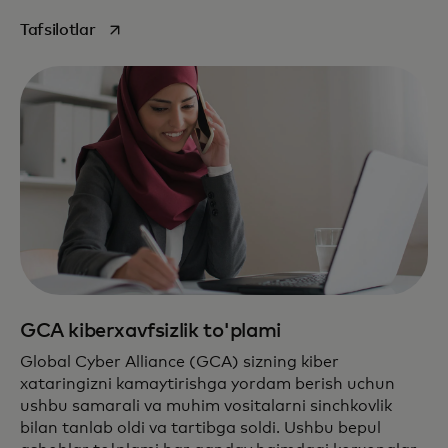
opens in a new tab
Tafsilotlar
GCA kiberxavfsizlik to'plami
Global Cyber Alliance (GCA) sizning kiber
xataringizni kamaytirishga yordam berish uchun
ushbu samarali va muhim vositalarni sinchkovlik
bilan tanlab oldi va tartibga soldi. Ushbu bepul