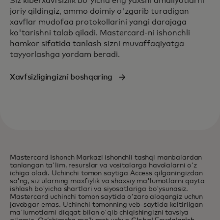
Siz kiberxavfsizlik bo'yicha eng yaxshi amaliyotlarni
joriy qildingiz, ammo doimiy o'zgarib turadigan
xavflar mudofaa protokollarini yangi darajaga
ko'tarishni talab qiladi. Mastercard-ni ishonchli
hamkor sifatida tanlash sizni muvaffaqiyatga
tayyorlashga yordam beradi.
Xavfsizligingizni boshqaring
Mastercard Ishonch Markazi ishonchli tashqi manbalardan
tanlangan ta'lim, resurslar va vositalarga havolalarni o'z
ichiga oladi. Uchinchi tomon saytiga Access qilganingizdan
so'ng, siz ularning maxfiylik va shaxsiy ma'lumotlarni qayta
ishlash bo'yicha shartlari va siyosatlariga bo'ysunasiz.
Mastercard uchinchi tomon saytida o'zaro aloqangiz uchun
javobgar emas. Uchinchi tomonning veb-saytida keltirilgan
ma'lumotlarni diqqat bilan o'qib chiqishingizni tavsiya