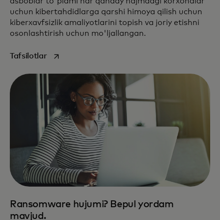
asboblar to'plami har qanday hajmdagi korxonalar
uchun kibertahdidlarga qarshi himoya qilish uchun
kiberxavfsizlik amaliyotlarini topish va joriy etishni
osonlashtirish uchun mo'ljallangan.
opens in a new tab
Tafsilotlar
Ransomware hujumi? Bepul yordam
mavjud.