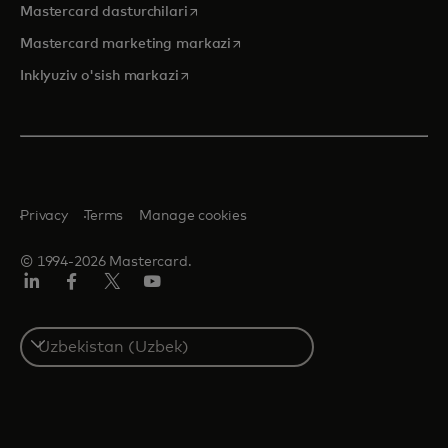
opens in a new tab
Mastercard dasturchilari
opens in a new tab
Mastercard marketing markazi
opens in a new tab
Inklyuziv o'sish markazi
Privacy
Terms
Manage cookies
© 1994-2026 Mastercard.
LinkedIn
Facebook
Twitter/X
YouTube
Select
a
country