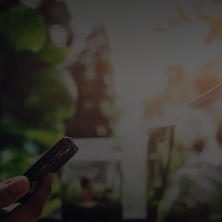
Siz uchun
Biznes uchun
Butun dunyo uchun
Innovatorlar uchun
Yangiliklar va trendlar