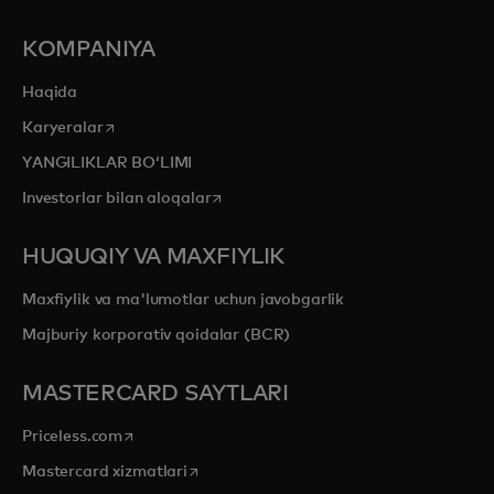
KOMPANIYA
Haqida
opens in a new tab
Karyeralar
YANGILIKLAR BOʻLIMI
opens in a new tab
Investorlar bilan aloqalar
HUQUQIY VA MAXFIYLIK
Maxfiylik va ma'lumotlar uchun javobgarlik
Majburiy korporativ qoidalar (BCR)
MASTERCARD SAYTLARI
opens in a new tab
Priceless.com
opens in a new tab
Mastercard xizmatlari