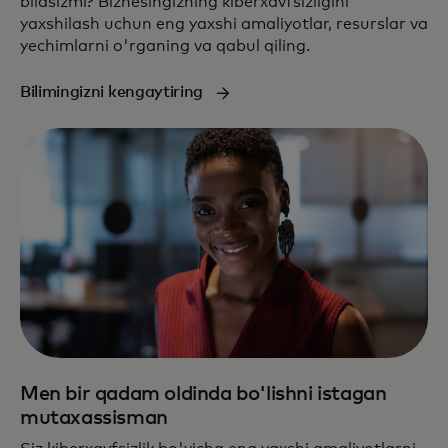
bilasizmi? Biznesingizning kiberxavfsizligini
yaxshilash uchun eng yaxshi amaliyotlar, resurslar va
yechimlarni o'rganing va qabul qiling.
Bilimingizni kengaytiring
Men bir qadam oldinda bo'lishni istagan
mutaxassisman