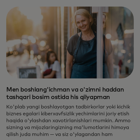
Men boshlang'ichman va o'zimni haddan
tashqari bosim ostida his qilyapman
Ko'plab yangi boshlayotgan tadbirkorlar yoki kichik
biznes egalari kiberxavfsizlik yechimlarini joriy etish
haqida o'ylashdan xavotirlanishlari mumkin. Ammo
sizning va mijozlaringizning ma'lumotlarini himoya
qilish juda muhim — va siz o'ylagandan ham