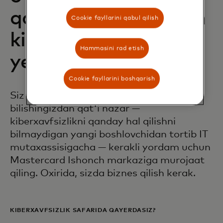
qanday biznes uchun
Cookie fayllarini qabul qilish
kiberxavfsizlik
Hammasini rad etish
yechimlari
Cookie fayllarini boshqarish
Siz texnologiyani qanchalik yaxshi
bilishingizdan qat'i nazar —
kiberxavfsizlikni qanday hal qilishni
bilmaydigan yangi boshlovchidan tortib IT
mutaxassisigacha — kerakli yordam uchun
Mastercard Ishonch markaziga murojaat
qiling. Oxirida, sizda biznes qilish kerak.
KIBERXAVFSIZLIK SAFARIDA QAYERDASIZ?