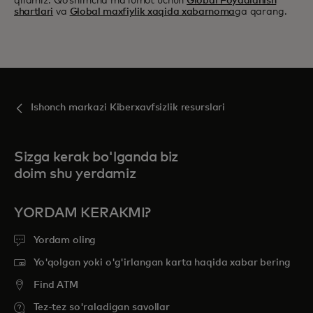
qilamiz. Qoʻshimcha maʼlumot uchun
Global Foydalanish
shartlari
va
Global maxfiylik xaqida xabarnoma
ga qarang.
Ishonch markazi Kiberxavfsizlik resurslari
Sizga kerak bo'lganda biz
doim shu yerdamiz
YORDAM KERAKMI?
Yordam oling
Yo'qolgan yoki o'g'irlangan karta haqida xabar bering
Find ATM
Tez-tez so'raladigan savollar