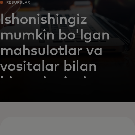
RESURSLAR
Ishonishingiz
mumkin bo'lgan
mahsulotlar va
vositalar bilan
biznesingizni
himoya qiling