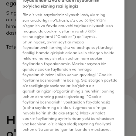
foydalanamiz va ulardan foydalanish
egalari
bo‘yicha sizning roziligingiz
Singapur Kiberxavfsizlik agentligi (CSA) kichik va
Biz o‘z veb-saytlarimizni yaxshilash, ularning
o'rta korxonalarga raqamli domenlarini yaxshiroq
samaradorligini o‘lchash, o‘z auditoriyamizni
himoya qilishda yordam berish uchun Cyber Safe
o‘rganish va foydalanuvchi tajribasini yaxshilash
maqsadida cookie fayllarini va shu kabi
dasturini taqdim etadi.
texnologiyalarni ("Cookies") qo‘llaymiz.
Shuningdek, ayrim saytlarimizda
opens in a new tab
Tafsilotlar
foydalanuvchilarning shu va boshqa saytlardagi
faolligi hamda qiziqishlaridan kelib chiqqan holda
reklama namoyish etish uchun ham cookie
fayllaridan foydalanamiz. Mazkur saytda biz
qanday cookie fayllaridan va nimaga
foydalanishimizni bilish uchun quyidagi "Cookie
fayllarini boshqarish"ni bosing. Siz istalgan paytda
o‘z roziligingiz sozlamalari bo‘yicha o‘z
qarashlaringizni o‘zgartirishingiz mumkin; buning
uchun ekranning pastki qismidagi "Cookie
fayllarini boshqarish" vositasidan foydalanasiz
(o‘sha saytlarning o‘zida u tugmacha o‘rniga
havola ko‘rinishida aks etgan). Mazkur holat
Har qanday
cookie fayllarining ayrimlaridan yoki barchasidan
voz kechishni o‘z ichiga oladi; saytning faoliyati
o'lchamdagi har
uchun o‘ta zarur bo‘lganlari bundan mustasno.