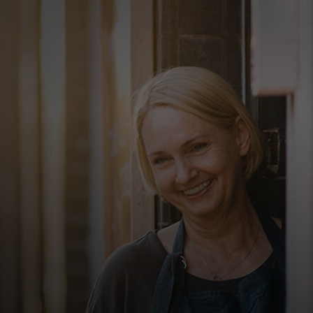
Siz uchun
Biznes uchun
Butun dunyo uchun
Innovatorlar uchun
Yangiliklar va trendlar