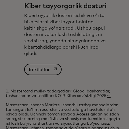
Kiber tayyorgarlik dasturi
Kibertayyorlik dasturi kichik va o'rta
bizneslarni kibertayyor holatga
keltirishga yo'naltiradi. Ushbu bepul
dasturni yakunlash tashkilotingizni
xavfsizroq, yanada himoyalangan va
kibertahdidlarga qarshi kuchliroq
qiladi.
opens in a new tab
Tafsilotlar
1. Mastercard mulkiy tadqiqotlari: Global bashoratlar,
tushunchalar va tahlillar: KO'B Kiberxavfsizligi 2025
↩
Mastercard Ishonch Markazi ishonchli tashqi manbalardan
tanlangan ta'lim, resurslar va vositalarga havolalarni o'z
ichiga oladi. Uchinchi tomon saytiga Access qilganingizdan
so'ng, siz ularning maxfiylik va shaxsiy ma'lumotlarni qayta
ishlash bo'yicha shartlari va siyosatlariga bo'ysunasiz.
Mastercard uchinchi tomon saytida o'zaro aloqangiz uchun