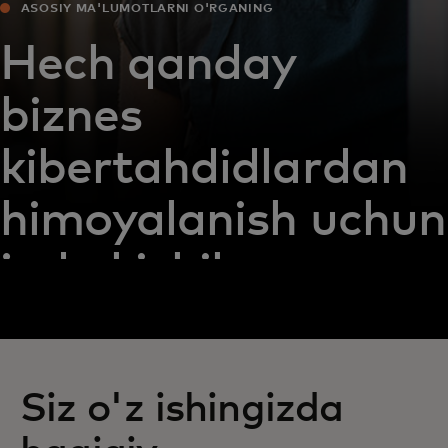
ASOSIY MA'LUMOTLARNI O'RGANING
Hech qanday
biznes
kibertahdidlardan
himoyalanish uchun
juda kichik emas
Siz o'z ishingizda