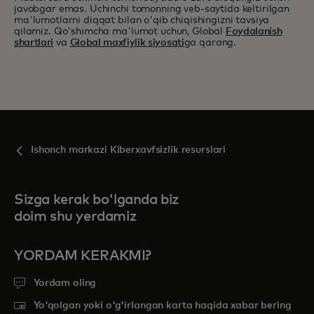
javobgar emas. Uchinchi tomonning veb-saytida keltirilgan
ma'lumotlarni diqqat bilan o'qib chiqishingizni tavsiya
qilamiz. Qo'shimcha ma'lumot uchun, Global
Foydalanish
shartlari
va
Global maxfiylik siyosati
ga qarang.
Ishonch markazi Kiberxavfsizlik resurslari
Sizga kerak bo'lganda biz
doim shu yerdamiz
YORDAM KERAKMI?
Yordam oling
Yo'qolgan yoki o'g'irlangan karta haqida xabar bering