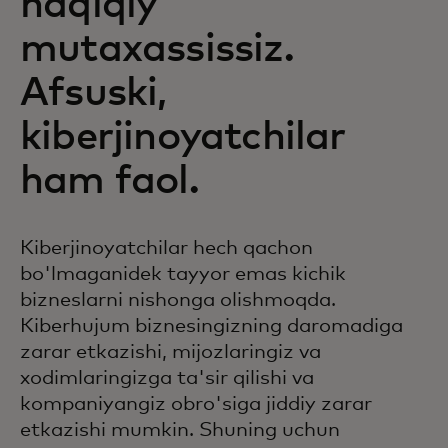
haqiqiy
mutaxassissiz.
Afsuski,
kiberjinoyatchilar
ham faol.
Kiberjinoyatchilar hech qachon
bo'lmaganidek tayyor emas kichik
bizneslarni nishonga olishmoqda.
Kiberhujum biznesingizning daromadiga
zarar etkazishi, mijozlaringiz va
xodimlaringizga ta'sir qilishi va
kompaniyangiz obro'siga jiddiy zarar
etkazishi mumkin. Shuning uchun