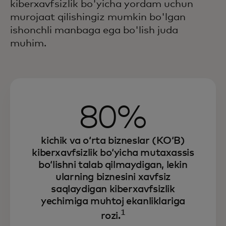
kiberxavfsizlik bo'yicha yordam uchun
murojaat qilishingiz mumkin bo'lgan
ishonchli manbaga ega bo'lish juda
muhim.
80%
kichik va oʻrta bizneslar (KOʻB)
kiberxavfsizlik boʻyicha mutaxassis
boʻlishni talab qilmaydigan, lekin
ularning biznesini xavfsiz
saqlaydigan kiberxavfsizlik
yechimiga muhtoj ekanliklariga
1
rozi.