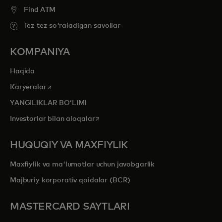
Find ATM
Tez-tez so'raladigan savollar
KOMPANIYA
Haqida
opens in a new tab
Karyeralar
YANGILIKLAR BOʻLIMI
opens in a new tab
Investorlar bilan aloqalar
HUQUQIY VA MAXFIYLIK
Maxfiylik va ma'lumotlar uchun javobgarlik
Majburiy korporativ qoidalar (BCR)
MASTERCARD SAYTLARI