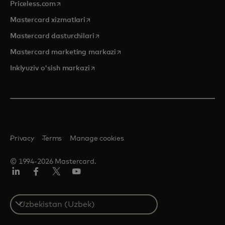
opens in a new tab
Priceless.com
opens in a new tab
Mastercard xizmatlari
opens in a new tab
Mastercard dasturchilari
opens in a new tab
Mastercard marketing markazi
opens in a new tab
Inklyuziv o'sish markazi
Privacy
Terms
Manage cookies
© 1994-2026 Mastercard.
LinkedIn
Facebook
Twitter/X
YouTube
Select
a
country