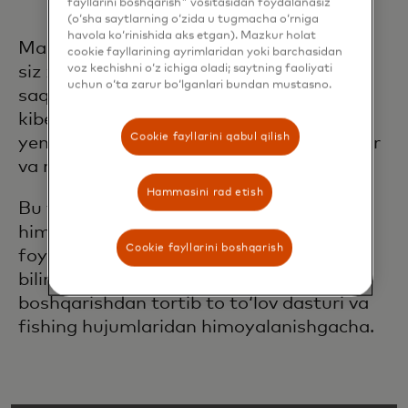
fayllarini boshqarish" vositasidan foydalanasiz
(o‘sha saytlarning o‘zida u tugmacha o‘rniga
havola ko‘rinishida aks etgan). Mazkur holat
Mastercard Ishonch Markazi yordamida
cookie fayllarining ayrimlaridan yoki barchasidan
voz kechishni o‘z ichiga oladi; saytning faoliyati
siz xakerlar va firibgarlardan xavfsizroq
uchun o‘ta zarur bo‘lganlari bundan mustasno.
saqlashga yordam beradigan
kiberxavfsizlikning murakkabligini
Cookie fayllarini qabul qilish
yengillashtiradigan ma'lumotlar, vositalar
va resurslarga kirishingiz mumkin.
Hammasini rad etish
Bu yerda biz biznesingizni yaxshiroq
himoya qilish uchun darhol
Cookie fayllarini boshqarish
foydalanishingiz mumkin bo'lgan muhim
bilimlardan boshlaymiz — parollarni
boshqarishdan tortib to to‘lov dasturi va
fishing hujumlaridan himoyalanishgacha.