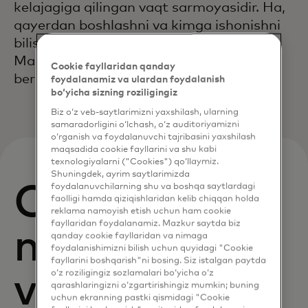
kelajagiga qilingan vaqt sarmoyasidir. Ha,
qayerdan boshlashni va kimga ishonishni
bilish qiyin bo'lishi mumkin, lekin
Mastercard Ishonch Markazi yordam
Cookie fayllaridan qanday
berish uchun shu yerda.
foydalanamiz va ulardan foydalanish
bo‘yicha sizning roziligingiz
Biz o‘z veb-saytlarimizni yaxshilash, ularning
samaradorligini o‘lchash, o‘z auditoriyamizni
o‘rganish va foydalanuvchi tajribasini yaxshilash
maqsadida cookie fayllarini va shu kabi
texnologiyalarni ("Cookies") qo‘llaymiz.
Shuningdek, ayrim saytlarimizda
O‘quv
foydalanuvchilarning shu va boshqa saytlardagi
faolligi hamda qiziqishlaridan kelib chiqqan holda
reklama namoyish etish uchun ham cookie
fayllaridan foydalanamiz. Mazkur saytda biz
mazmuni va
qanday cookie fayllaridan va nimaga
foydalanishimizni bilish uchun quyidagi "Cookie
fayllarini boshqarish"ni bosing. Siz istalgan paytda
o‘z roziligingiz sozlamalari bo‘yicha o‘z
vositalari
qarashlaringizni o‘zgartirishingiz mumkin; buning
uchun ekranning pastki qismidagi "Cookie