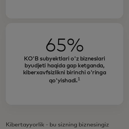
65%
KO'B subyektlari o'z bizneslari
byudjeti haqida gap ketganda,
kiberxavfsizlikni birinchi o'ringa
1
qo'yishadi.
Kibertayyorlik - bu sizning biznesingiz