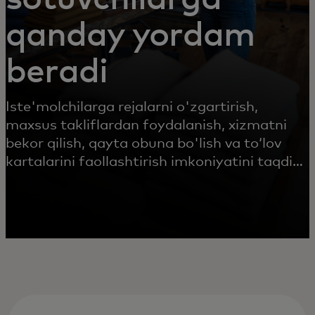
qanday yordam
beradi
Iste'molchilarga rejalarni o'zgartirish,
maxsus takliflardan foydalanish, xizmatni
bekor qilish, qayta obuna bo'lish va to‘lov
kartalarini faollashtirish imkoniyatini taqdim
etish orqali ularning o'sishi va saqlanib
qolishini rag'batlantiring. Iste'molchilar
yanada shaffof va to‘siqsiz tajriba orqali
nazorat, qulaylik va moslashuvchanlikka ega
bo'ladilar.