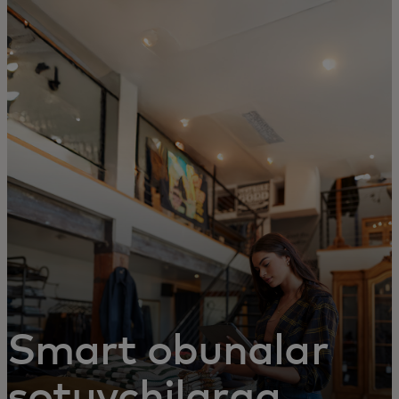
Siz uchun
Biznes uchun
Butun dunyo uchun
Innovatorlar uchun
Yangiliklar va trendlar
Smart obunalar
sotuvchilarga