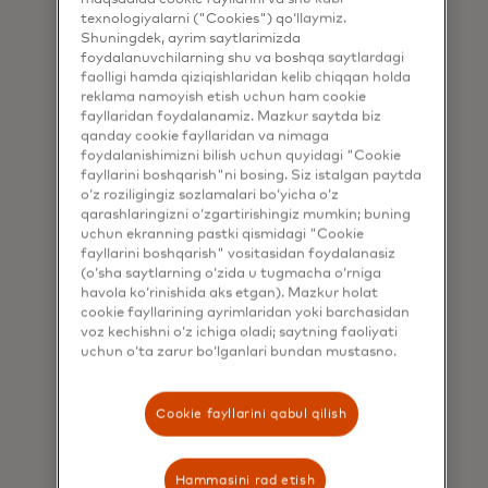
sotuvchi
texnologiyalarni ("Cookies") qo‘llaymiz.
Qaytarish
Shuningdek, ayrim saytlarimizda
bilan
to‘lovlari va
foydalanuvchilarning shu va boshqa saytlardagi
munosabatlarini
faolligi hamda qiziqishlaridan kelib chiqqan holda
operatsion
uzluksiz
reklama namoyish etish uchun ham cookie
xarajatlarning
davom
fayllaridan foydalanamiz. Mazkur saytda biz
ko‘payib
ettirish
qanday cookie fayllaridan va nimaga
borishi.
Iste'molchilar
foydalanishimizni bilish uchun quyidagi "Cookie
imkonini
fayllarini boshqarish"ni bosing. Siz istalgan paytda
obuna
beradi.
o‘z roziligingiz sozlamalari bo‘yicha o‘z
xaridlari va
qarashlaringizni o‘zgartirishingiz mumkin; buning
sotuvchilar
Mahalliy
uchun ekranning pastki qismidagi "Cookie
haqidagi
kanallarni
fayllarini boshqarish" vositasidan foydalanasiz
ma'lumotlar
aks
(o‘sha saytlarning o‘zida u tugmacha o‘rniga
havola ko‘rinishida aks etgan). Mazkur holat
ustidan
ettiruvchi
cookie fayllarining ayrimlaridan yoki barchasidan
nazorat
tajribani
voz kechishni o‘z ichiga oladi; saytning faoliyati
hamda
tavsiya
uchun o‘ta zarur bo‘lganlari bundan mustasno.
shaffoflik
eting.
Obunani
yetishmasligi
bekor
Cookie fayllarini qabul qilish
tufayli
qilishga
qonuniy
harakat
obuna
qilayotgan
Hammasini rad etish