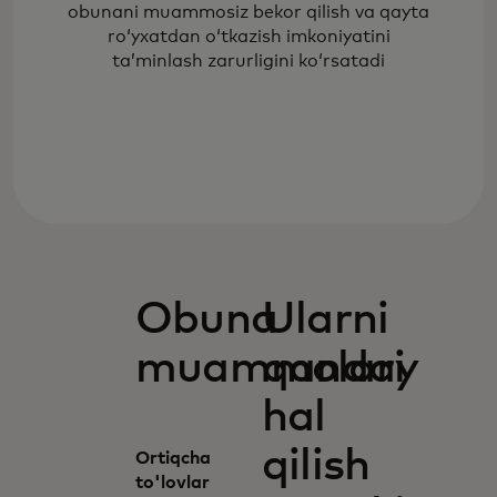
obunani muammosiz bekor qilish va qayta
ro‘yxatdan o‘tkazish imkoniyatini
ta’minlash zarurligini ko‘rsatadi
Obuna
Ularni
muammolari
qanday
hal
qilish
Ortiqcha
to'lovlar