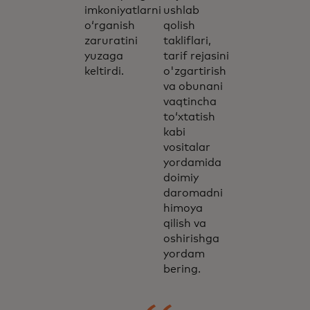
imkoniyatlarni
ushlab
o‘rganish
qolish
zaruratini
takliflari,
yuzaga
tarif rejasini
keltirdi.
o'zgartirish
va obunani
vaqtincha
to‘xtatish
kabi
vositalar
yordamida
doimiy
daromadni
himoya
qilish va
oshirishga
yordam
bering.