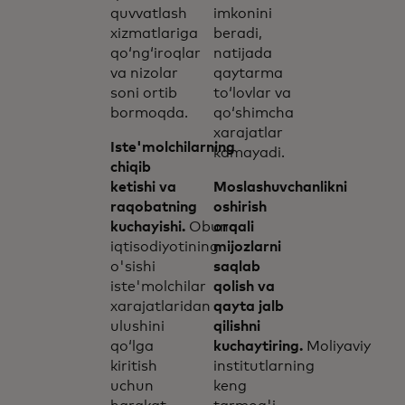
quvvatlash
imkonini
xizmatlariga
beradi,
qo‘ng‘iroqlar
natijada
va nizolar
qaytarma
soni ortib
to‘lovlar va
bormoqda.
qo‘shimcha
xarajatlar
Iste'molchilarning
kamayadi.
chiqib
ketishi va
Moslashuvchanlikni
raqobatning
oshirish
kuchayishi.
Obuna
orqali
iqtisodiyotining
mijozlarni
o'sishi
saqlab
iste'molchilar
qolish va
xarajatlaridan
qayta jalb
ulushini
qilishni
qo‘lga
kuchaytiring.
Moliyaviy
kiritish
institutlarning
uchun
keng