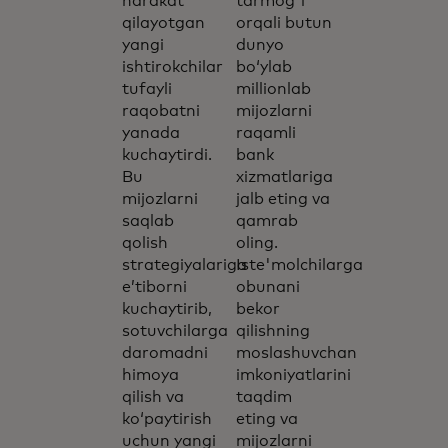
harakat
tarmog'i
qilayotgan
orqali butun
yangi
dunyo
ishtirokchilar
bo‘ylab
tufayli
millionlab
raqobatni
mijozlarni
yanada
raqamli
kuchaytirdi.
bank
Bu
xizmatlariga
mijozlarni
jalb eting va
saqlab
qamrab
qolish
oling.
strategiyalariga
Iste'molchilarga
e’tiborni
obunani
kuchaytirib,
bekor
sotuvchilarga
qilishning
daromadni
moslashuvchan
himoya
imkoniyatlarini
qilish va
taqdim
ko‘paytirish
eting va
uchun yangi
mijozlarni