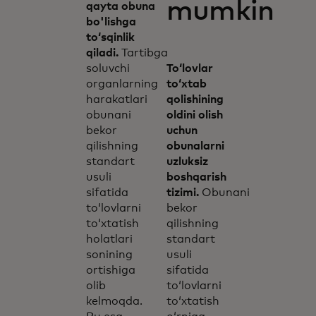
mumkin
qayta obuna
bo'lishga
to‘sqinlik
qiladi.
Tartibga
soluvchi
Toʻlovlar
organlarning
toʻxtab
harakatlari
qolishining
obunani
oldini olish
bekor
uchun
qilishning
obunalarni
standart
uzluksiz
usuli
boshqarish
sifatida
tizimi.
Obunani
to‘lovlarni
bekor
to‘xtatish
qilishning
holatlari
standart
sonining
usuli
ortishiga
sifatida
olib
to‘lovlarni
kelmoqda.
to‘xtatish