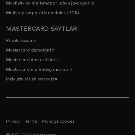
Maxfiylik va ma'lumotlar uchun javobgarlik
Majburiy korporativ qoidalar (BCR)
MASTERCARD SAYTLARI
opens in a new tab
Priceless.com
opens in a new tab
Mastercard xizmatlari
opens in a new tab
Mastercard dasturchilari
opens in a new tab
Mastercard marketing markazi
opens in a new tab
Inklyuziv o'sish markazi
Privacy
Terms
Manage cookies