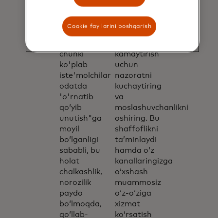
to‘lovlariga
iste'molchilarning
tobora
keraksiz
ko‘proq
qaytarma
Cookie fayllarini boshqarish
e’tiroz
to‘lovlari
bildirmoqdalar,
sonini
chunki
kamaytirish
ko'plab
uchun
iste'molchilar
nazoratni
odatda
kuchaytiring
'o'rnatib
va
qo‘yib
moslashuvchanlikni
unutish"ga
oshiring. Bu
moyil
shaffoflikni
bo‘lganligi
ta’minlaydi
sababli, bu
hamda o‘z
holat
kanallaringizga
chalkashlik,
o‘xshash
norozilik
muammosiz
paydo
o‘z-o‘ziga
bo‘lmoqda,
xizmat
qo‘llab-
ko‘rsatish