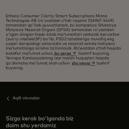
Ethoca Consumer Clarity Smart Subscriptions Minna
Technologies AB (ro'yxatdan o‘tish raqami 556967-5449)
tomonidan qo'llab-quvvatlanadi, bu kompaniya Shvetsiya
Moliyaviy Nazorat Organi (SFSA) tomonidan ro'yxatdan
o'tgan olingan hisob-kitob ma’lumotlari yetkazib beruvchisi
(sun'iy intellektSP) bo'lib, PSD2 talablariga muvofiq eng
yuqori darajadagi xatarsizlik va nazorat ostida moliyaviy
ma’lumotlarga kirishni ta’minlaydi. Roʻyxatdan oʻtish haqida
opens in a new tab
batafsil maʼlumot uchun,
bu yerga
tashrif buyuring.
Yevropa Komissiyasining iste'molchi huquqlari haqida
opens in a new tab
qo'shimcha ma'lumot olish uchun
shu yerga
tashrif
buyuring.
Aqlli obunalar
Sizga kerak bo'lganda biz
doim shu yerdamiz