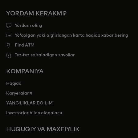
YORDAM KERAKMI?
Yordam oling
Yo'qolgan yoki o'g'irlangan karta haqida xabar bering
Find ATM
Tez-tez so'raladigan savollar
KOMPANIYA
Haqida
opens in a new tab
Karyeralar
YANGILIKLAR BOʻLIMI
opens in a new tab
Investorlar bilan aloqalar
HUQUQIY VA MAXFIYLIK