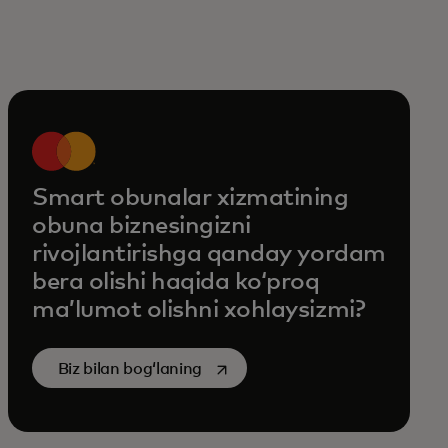
Smart obunalar xizmatining
obuna biznesingizni
rivojlantirishga qanday yordam
bera olishi haqida ko‘proq
ma’lumot olishni xohlaysizmi?
opens in a new tab
Biz bilan bogʻlaning