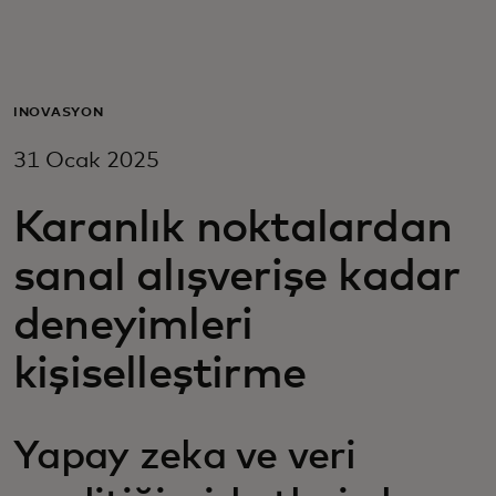
Za vas
Za biznis
İNOVASYON
31 Ocak 2025
Za svijet
Karanlık noktalardan
Za inovatore
sanal alışverişe kadar
deneyimleri
Novosti i trendovi
kişiselleştirme
Yapay zeka ve veri