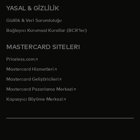
YASAL & GİZLİLİK
Gizlilik & Veri Sorumluluğu
Bağlayıcı Kurumsal Kurallar (BCR'ler)
MASTERCARD SITELERI
opens in a new tab
Priceless.com
opens in a new tab
Mastercard Hizmetleri
opens in a new tab
Mastercard Geliştiricileri
opens in a new tab
Mastercard Pazarlama Merkezi
opens in a new tab
Kapsayıcı Büyüme Merkezi