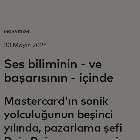
Za vas
Za biznis
İNOVASYON
30 Mayıs 2024
Za svijet
Ses biliminin - ve
Za inovatore
başarısının - içinde
Novosti i trendovi
Mastercard'ın sonik
yolculuğunun beşinci
yılında, pazarlama şefi