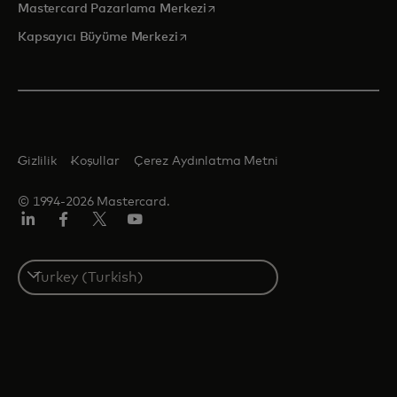
opens in a new tab
Mastercard Pazarlama Merkezi
opens in a new tab
Kapsayıcı Büyüme Merkezi
Gizlilik
Koşullar
Çerez Aydınlatma Metni
© 1994-2026 Mastercard.
Linkedin
Facebook
Twitter/X
Youtube
Select
a
country