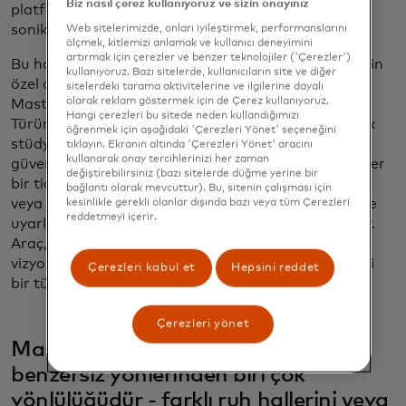
Biz nasıl çerez kullanıyoruz ve sizin onayınız
platformlardan ve teknolojilerden yararlanmak için
sonik stratejimizi sürekli olarak geliştiriyoruz.
Web sitelerimizde, onları iyileştirmek, performanslarını
ölçmek, kitlemizi anlamak ve kullanıcı deneyimini
artırmak için çerezler ve benzer teknolojiler ('Çerezler')
Bu hafta, çalışanlarımız ve Mastercard marka ağı için
kullanıyoruz. Bazı sitelerde, kullanıcıların site ve diğer
özel olarak oluşturulmuş yenilikçi bir araç olan
sitelerdeki tarama aktivitelerine ve ilgilerine dayalı
olarak reklam göstermek için de Çerez kullanıyoruz.
Mastercard sonik istasyonunun lansmanını yaptık.
Hangi çerezleri bu sitede neden kullandığımızı
Türünün ilk örneği olan bu yapay zeka destekli müzik
öğrenmek için aşağıdaki 'Çerezleri Yönet' seçeneğini
stüdyosu, insanların kendi sonik DNA parçalarını
tıklayın. Ekranın altında 'Çerezleri Yönet' aracını
kullanarak onay tercihlerinizi her zaman
güvenle oluşturmalarını sağlıyor. Çalışanlar artık ister
değiştirebilirsiniz (bazı sitelerde düğme yerine bir
bir ticaret fuarı, ister şirket içi bir lansman etkinliği
bağlantı olarak mevcuttur). Bu, sitenin çalışması için
veya bir sponsorluk için olsun, özel ihtiyaçlarına göre
kesinlikle gerekli olanlar dışında bazı veya tüm Çerezleri
reddetmeyi içerir.
uyarlanmış müzikleri dakikalar içinde oluşturabiliyor.
Araç, Mastercard'ın sonik DNA'sını yaratıcının
vizyonuna sorunsuz bir şekilde entegre ederek belirli
Çerezleri kabul et
Hepsini reddet
bir türe, ruh haline ve stile uyan parçalar üretiyor.
Çerezleri yönet
Mastercard sonik markasının en
benzersiz yönlerinden biri çok
yönlülüğüdür - farklı ruh hallerini veya