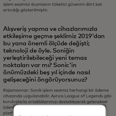
işlem sesimizi duymanın tüketici güvenini dört kat
artırdığı gösterilmiştir.
Alışveriş yapma ve cihazlarımızla
etkileşime geçme şeklimiz 2019'dan
bu yana önemli ölçüde değişti;
teknoloji de öyle. Soniğin
yerleştirilebileceği yeni temas
noktaları var mı? Sonic'in
önümüzdeki beş yıl içinde nasıl
gelişeceğini öngörüyorsunuz?
Rajamannar: Sonik işlem sesimiz herhangi bir ödeme
cihazında uygulanabilir. Ayrıca League of Legends gibi
kuruluşlarla ortaklıklarımızı destekleyerek geleneksel
ödemelerin ötesine geçip oyun içi satın alma gibi
platformlara da açıldık. En yeni deneyimlerden,