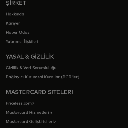
ŞİRKET
Hakkında
Kariyer
Haber Odası
Yatırımcı İlişkileri
YASAL & GİZLİLİK
Gizlilik & Veri Sorumluluğu
Bağlayıcı Kurumsal Kurallar (BCR'ler)
MASTERCARD SITELERI
opens in a new tab
Priceless.com
opens in a new tab
Mastercard Hizmetleri
opens in a new tab
Mastercard Geliştiricileri