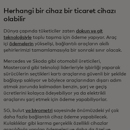
Herhangi bir cihaz bir ticaret cihazı
olabilir
Dünya çapında tüketiciler zaten
dokun ve git
teknolojisiyle
toplu taşıma için ödeme yapıyor. Araç
içi
ödemelerin
yükselişi, bağlantılı araçların akıllı
şehirlerimizi tamamlamasıyla bir sonraki sınır olacak.
Mercedes ve Skoda gibi otomobil üreticileri,
Mastercard gibi teknoloji liderleriyle işbirliği yaparak
sürücülerin seçtikleri kartı araçlarına güvenli bir şekilde
bağlayıp saklıyor ve böylece araçlarından dışarı adım
atmak zorunda kalmadan benzin, şarj ve geçiş
ücretlerini kolayca ödeyebiliyor ya da elektrikli
araçlarını şarj etmek için ödeme yapabiliyorlar.
5G, bulut
ve biyometri
sayesinde önümüzdeki yıl çok
daha fazla bağlantılı cihaz ödeme yapabilecek.
Kulaklıklar gibi karma gerçeklik özellikli cihazlar
aracılığıyla yapılan ödemeleri ve daha da özel ve