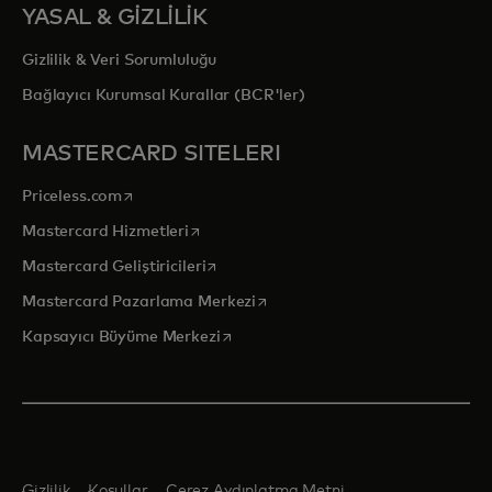
YASAL & GİZLİLİK
Gizlilik & Veri Sorumluluğu
Bağlayıcı Kurumsal Kurallar (BCR'ler)
MASTERCARD SITELERI
opens in a new tab
Priceless.com
opens in a new tab
Mastercard Hizmetleri
opens in a new tab
Mastercard Geliştiricileri
opens in a new tab
Mastercard Pazarlama Merkezi
opens in a new tab
Kapsayıcı Büyüme Merkezi
Gizlilik
Koşullar
Çerez Aydınlatma Metni