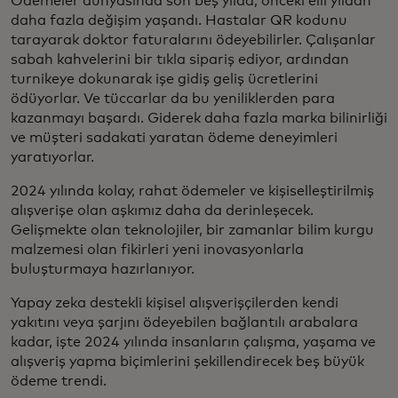
Ödemeler dünyasında son beş yılda, önceki elli yıldan
daha fazla değişim yaşandı. Hastalar QR kodunu
tarayarak doktor faturalarını ödeyebilirler. Çalışanlar
sabah kahvelerini bir tıkla sipariş ediyor, ardından
turnikeye dokunarak işe gidiş geliş ücretlerini
ödüyorlar. Ve tüccarlar da bu yeniliklerden para
kazanmayı başardı. Giderek daha fazla marka bilinirliği
ve müşteri sadakati yaratan ödeme deneyimleri
yaratıyorlar.
2024 yılında kolay, rahat ödemeler ve kişiselleştirilmiş
alışverişe olan aşkımız daha da derinleşecek.
Gelişmekte olan teknolojiler, bir zamanlar bilim kurgu
malzemesi olan fikirleri yeni inovasyonlarla
buluşturmaya hazırlanıyor.
Yapay zeka destekli kişisel alışverişçilerden kendi
yakıtını veya şarjını ödeyebilen bağlantılı arabalara
kadar, işte 2024 yılında insanların çalışma, yaşama ve
alışveriş yapma biçimlerini şekillendirecek beş büyük
ödeme trendi.