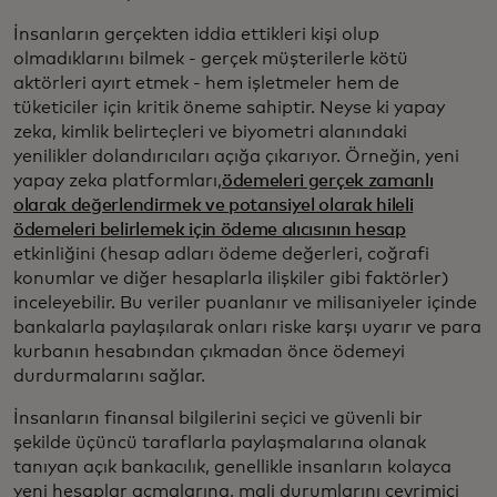
İnsanların gerçekten iddia ettikleri kişi olup
olmadıklarını bilmek - gerçek müşterilerle kötü
aktörleri ayırt etmek - hem işletmeler hem de
tüketiciler için kritik öneme sahiptir. Neyse ki yapay
zeka, kimlik belirteçleri ve biyometri alanındaki
yenilikler dolandırıcıları açığa çıkarıyor. Örneğin, yeni
yapay zeka platformları,
ödemeleri gerçek zamanlı
olarak değerlendirmek ve potansiyel olarak hileli
ödemeleri belirlemek için ödeme alıcısının hesap
etkinliğini (hesap adları ödeme değerleri, coğrafi
konumlar ve diğer hesaplarla ilişkiler gibi faktörler)
inceleyebilir. Bu veriler puanlanır ve milisaniyeler içinde
bankalarla paylaşılarak onları riske karşı uyarır ve para
kurbanın hesabından çıkmadan önce ödemeyi
durdurmalarını sağlar.
İnsanların finansal bilgilerini seçici ve güvenli bir
şekilde üçüncü taraflarla paylaşmalarına olanak
tanıyan açık bankacılık, genellikle insanların kolayca
yeni hesaplar açmalarına, mali durumlarını çevrimiçi