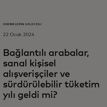
Za vas
Za biznis
ÖDEMELERIN GELECEĞI
22 Ocak 2024
Za svijet
Bağlantılı arabalar,
Za inovatore
sanal kişisel
Novosti i trendovi
alışverişçiler ve
sürdürülebilir tüketim
yılı geldi mi?