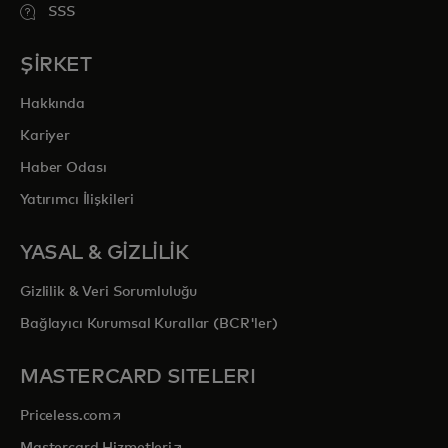
SSS
ŞİRKET
Hakkında
Kariyer
Haber Odası
Yatırımcı İlişkileri
YASAL & GİZLİLİK
Gizlilik & Veri Sorumluluğu
Bağlayıcı Kurumsal Kurallar (BCR'ler)
MASTERCARD SITELERI
opens in a new tab
Priceless.com
opens in a new tab