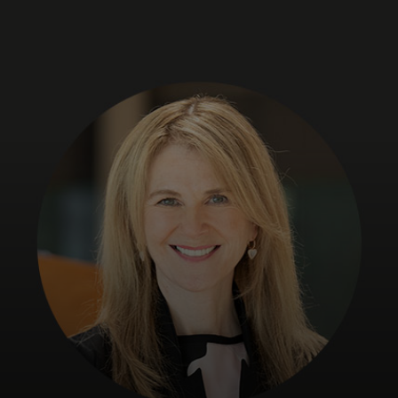
Za vas
Za biznis
Za svijet
Za inovatore
Novosti i trendovi