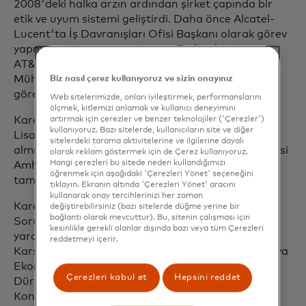
2008'deki halka arzın ardından şirket çapında bir
etik ve uyum sistemi geliştirdi. Daha önce Alcatel-
Lucent'ta İş Davranışları Ofisi Başkanı olarak görev
yapmıştır. Karen ayrıca Lucent Technologies ve
AT&T'de Ürün Yönetimi, Müşteri Teslimatı ve
Mühendislik dahil olmak üzere çeşitli iş liderliği
Biz nasıl çerez kullanıyoruz ve sizin onayınız
görevlerinde bulunmuştur.
Web sitelerimizde, onları iyileştirmek, performanslarını
ölçmek, kitlemizi anlamak ve kullanıcı deneyimini
Karen, Boston Üniversitesi'nden İşletme Yüksek
artırmak için çerezler ve benzer teknolojiler ('Çerezler')
kullanıyoruz. Bazı sitelerde, kullanıcıların site ve diğer
Lisansı ve Üretim Mühendisliği Yüksek Lisansı
sitelerdeki tarama aktivitelerine ve ilgilerine dayalı
almıştır. Lisans eğitimini Massachusetts Üniversitesi
olarak reklam göstermek için de Çerez kullanıyoruz.
Hangi çerezleri bu sitede neden kullandığımızı
Amherst Makine Mühendisliği Bölümü'nde
öğrenmek için aşağıdaki 'Çerezleri Yönet' seçeneğini
tamamlamıştır.
tıklayın. Ekranın altında 'Çerezleri Yönet' aracını
kullanarak onay tercihlerinizi her zaman
Karen, ICC Yolsuzlukla Mücadele ve Kurumsal
değiştirebilirsiniz (bazı sitelerde düğme yerine bir
bağlantı olarak mevcuttur). Bu, sitenin çalışması için
Sorumluluk Küresel Komisyonu'nun başkan
kesinlikle gerekli olanlar dışında bazı veya tüm Çerezleri
yardımcısı, Dünya Ekonomik Forumu Yolsuzluğa
reddetmeyi içerir.
Karşı Ortaklık Girişimi Yönlendirme Komitesi, Dünya
Ekonomik Forumu İyi Yönetişimin Geleceği, B20
Çerezleri kabul et
Hepsini reddet
Dürüstlük ve Uyum Görev Gücü, B20 Kadın Eylem
Konseyi, İş Dünyasında Çeşitlilik ve Kapsayıcılık ve