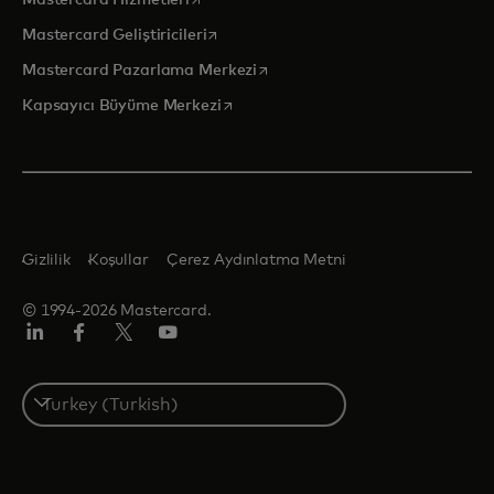
Mastercard Hizmetleri
opens in a new tab
Mastercard Geliştiricileri
opens in a new tab
Mastercard Pazarlama Merkezi
opens in a new tab
Kapsayıcı Büyüme Merkezi
Gizlilik
Koşullar
Çerez Aydınlatma Metni
© 1994-2026 Mastercard.
Linkedin
Facebook
Twitter/X
Youtube
Select
a
country