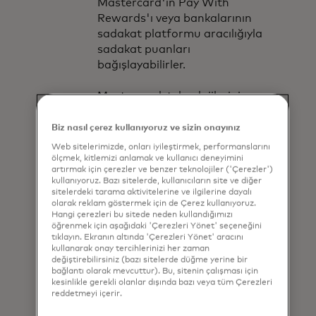
Mastercard'ın Pay With
Rewards'ı veya bankalarının
sadakat platformu aracılığıyla
sadakat puanları
bağışlayabilirler.
Mastercard, teknolojilerinin ve
ortaklıklarının genişlemesi,
COVID-19'un yarattığı acil
Biz nasıl çerez kullanıyoruz ve sizin onayınız
ihtiyaç ve dijital bağışların doğal
Web sitelerimizde, onları iyileştirmek, performanslarını
büyümesi nedeniyle şirketin bağış
ölçmek, kitlemizi anlamak ve kullanıcı deneyimini
artırmak için çerezler ve benzer teknolojiler ('Çerezler')
platformları aracılığıyla yıldan
kullanıyoruz. Bazı sitelerde, kullanıcıların site ve diğer
yıla bağışlarda 60% büyüme
sitelerdeki tarama aktivitelerine ve ilgilerine dayalı
gördü.
olarak reklam göstermek için de Çerez kullanıyoruz.
Hangi çerezleri bu sitede neden kullandığımızı
öğrenmek için aşağıdaki 'Çerezleri Yönet' seçeneğini
tıklayın. Ekranın altında 'Çerezleri Yönet' aracını
kullanarak onay tercihlerinizi her zaman
değiştirebilirsiniz (bazı sitelerde düğme yerine bir
bağlantı olarak mevcuttur). Bu, sitenin çalışması için
kesinlikle gerekli olanlar dışında bazı veya tüm Çerezleri
reddetmeyi içerir.