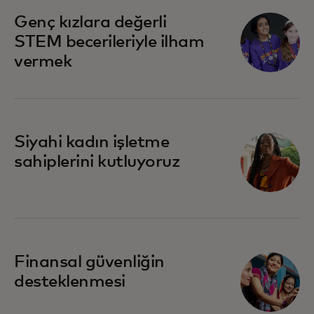
opens in a new tab
Genç kızlara değerli
STEM becerileriyle ilham
vermek
opens in a new tab
Siyahi kadın işletme
sahiplerini kutluyoruz
opens in a new tab
Finansal güvenliğin
desteklenmesi