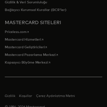
Gizlilik & Veri Sorumluluğu
Bağlayıcı Kurumsal Kurallar (BCR'ler)
MASTERCARD SITELERI
opens in a new tab
Priceless.com
opens in a new tab
Mastercard Hizmetleri
opens in a new tab
Mastercard Geliştiricileri
opens in a new tab
Mastercard Pazarlama Merkezi
opens in a new tab
Kapsayıcı Büyüme Merkezi
Gizlilik
Koşullar
Çerez Aydınlatma Metni