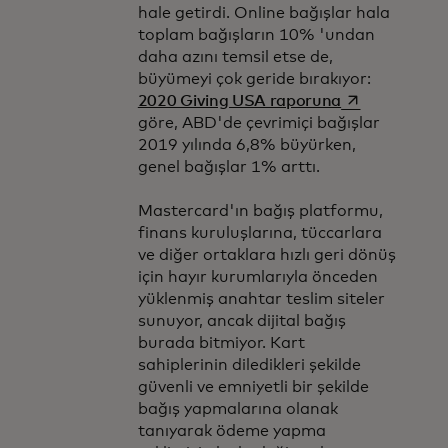
hale getirdi. Online bağışlar hala
toplam bağışların 10% 'undan
daha azını temsil etse de,
büyümeyi çok geride bırakıyor:
opens in a ne
2020 Giving USA raporuna
göre, ABD'de çevrimiçi bağışlar
2019 yılında 6,8% büyürken,
genel bağışlar 1% arttı.
Mastercard'ın bağış platformu,
finans kuruluşlarına, tüccarlara
ve diğer ortaklara hızlı geri dönüş
için hayır kurumlarıyla önceden
yüklenmiş anahtar teslim siteler
sunuyor, ancak dijital bağış
burada bitmiyor. Kart
sahiplerinin diledikleri şekilde
güvenli ve emniyetli bir şekilde
bağış yapmalarına olanak
tanıyarak ödeme yapma