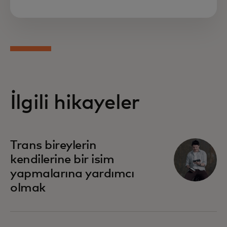
İlgili hikayeler
opens in a new tab
Trans bireylerin
kendilerine bir isim
yapmalarına yardımcı
olmak