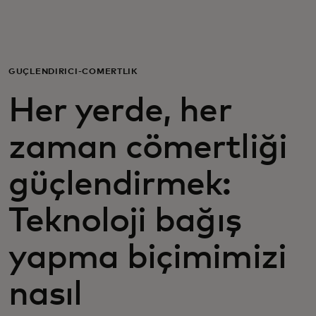
Za vas
Za biznis
GÜÇLENDIRICI-CÖMERTLIK
Her yerde, her
Za svijet
zaman cömertliği
Za inovatore
güçlendirmek:
Novosti i trendovi
Teknoloji bağış
yapma biçimimizi
nasıl