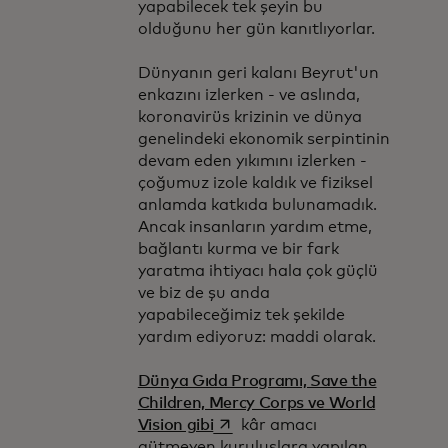
yapabilecek tek şeyin bu
olduğunu her gün kanıtlıyorlar.
Dünyanın geri kalanı Beyrut'un
enkazını izlerken - ve aslında,
koronavirüs krizinin ve dünya
genelindeki ekonomik serpintinin
devam eden yıkımını izlerken -
çoğumuz izole kaldık ve fiziksel
anlamda katkıda bulunamadık.
Ancak insanların yardım etme,
bağlantı kurma ve bir fark
yaratma ihtiyacı hala çok güçlü
ve biz de şu anda
yapabileceğimiz tek şekilde
yardım ediyoruz: maddi olarak.
Dünya Gıda Programı, Save the
Children, Mercy Corps ve World
opens in a new tab
Vision gibi
kâr amacı
gütmeyen kuruluşlara yapılan