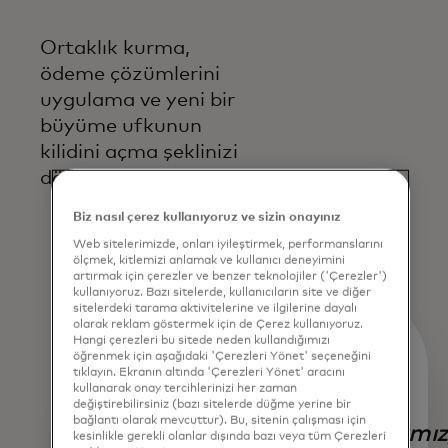
Ortaklık kurma,
ödeme çözümlerini
uygulama ve yeni bir
büyüme ufkunun
kilidini açma şeklinizi
dönüştürün.
Biz nasıl çerez kullanıyoruz ve sizin onayınız
Web sitelerimizde, onları iyileştirmek, performanslarını
ölçmek, kitlemizi anlamak ve kullanıcı deneyimini
artırmak için çerezler ve benzer teknolojiler ('Çerezler')
kullanıyoruz. Bazı sitelerde, kullanıcıların site ve diğer
sitelerdeki tarama aktivitelerine ve ilgilerine dayalı
olarak reklam göstermek için de Çerez kullanıyoruz.
Hangi çerezleri bu sitede neden kullandığımızı
öğrenmek için aşağıdaki 'Çerezleri Yönet' seçeneğini
tıklayın. Ekranın altında 'Çerezleri Yönet' aracını
kullanarak onay tercihlerinizi her zaman
değiştirebilirsiniz (bazı sitelerde düğme yerine bir
bağlantı olarak mevcuttur). Bu, sitenin çalışması için
Ortaklığımız
kesinlikle gerekli olanlar dışında bazı veya tüm Çerezleri