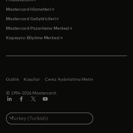
opens in a new tab
Mastercard Hizmetleri
opens in a new tab
Mastercard Geliştiricileri
opens in a new tab
Mastercard Pazarlama Merkezi
opens in a new tab
Kapsayıcı Büyüme Merkezi
Gizlilik
Koşullar
Çerez Aydınlatma Metni
© 1994-2026 Mastercard.
Linkedin
Facebook
Twitter/X
Youtube
Select
a
country