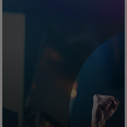
Za vas
Za biznis
Za svijet
Za inovatore
Novosti i trendovi