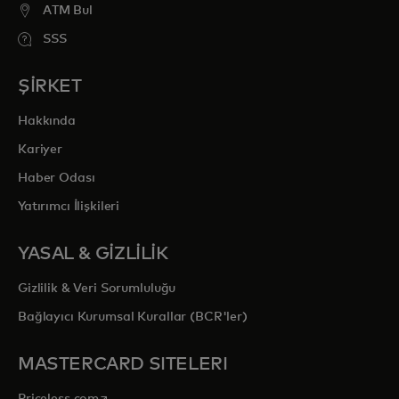
ATM Bul
SSS
ŞİRKET
Hakkında
Kariyer
Haber Odası
Yatırımcı İlişkileri
YASAL & GİZLİLİK
Gizlilik & Veri Sorumluluğu
Bağlayıcı Kurumsal Kurallar (BCR'ler)
MASTERCARD SITELERI
opens in a new tab
Priceless.com