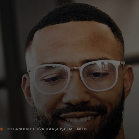
Za vas
Za biznis
Za svijet
Za inovatore
Novosti i trendovi
DOLANDIRICILIĞA KARŞI İŞLEM TAKİBİ