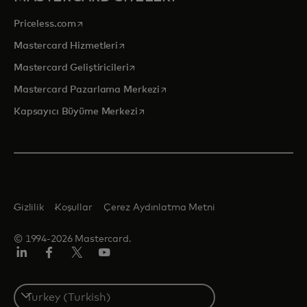
opens in a new tab
Priceless.com
opens in a new tab
Mastercard Hizmetleri
opens in a new tab
Mastercard Geliştiricileri
opens in a new tab
Mastercard Pazarlama Merkezi
opens in a new tab
Kapsayıcı Büyüme Merkezi
Gizlilik
Koşullar
Çerez Aydınlatma Metni
© 1994-2026 Mastercard.
Linkedin
Facebook
Twitter/X
Youtube
Select
a