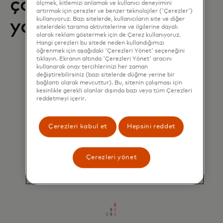
çözümünden nasıl
ölçmek, kitlemizi anlamak ve kullanıcı deneyimini
artırmak için çerezler ve benzer teknolojiler ('Çerezler')
kullanıyoruz. Bazı sitelerde, kullanıcıların site ve diğer
yararlanabilirsiniz?
sitelerdeki tarama aktivitelerine ve ilgilerine dayalı
olarak reklam göstermek için de Çerez kullanıyoruz.
Hangi çerezleri bu sitede neden kullandığımızı
öğrenmek için aşağıdaki 'Çerezleri Yönet' seçeneğini
tıklayın. Ekranın altında 'Çerezleri Yönet' aracını
kullanarak onay tercihlerinizi her zaman
değiştirebilirsiniz (bazı sitelerde düğme yerine bir
bağlantı olarak mevcuttur). Bu, sitenin çalışması için
kesinlikle gerekli olanlar dışında bazı veya tüm Çerezleri
reddetmeyi içerir.
Anında devreye alım
Çerezleri kabul et
Hepsini reddet
İlk günden itibaren yatırım getirisini (ROI)
görmeye başlayın.
Çerezleri yönet