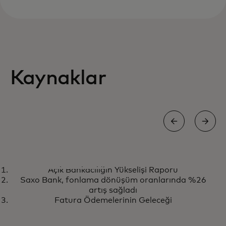
Kaynaklar
E-KITAP
Açık Bankacılığın Yükselişi Raporu
Bugünün piyasaya hazır yapay
opens in a new tab
E-kitabı indirin
Saxo Bank, fonlama dönüşüm oranlarında %26
zekasının işlem dolandırıcılığını
artış sağladı
azaltmadaki gücü
Fatura Ödemelerinin Geleceği