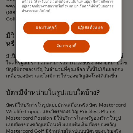
หน้าจอ (สำหรับบางเว็บไซต์จะเป็นลิงก์แทนปุ่ม) ซึ่งรวมถึงการ
opens in a new tab
www.priceless.com/golf
และโทรไปยังหมายเลข
ปฏิเสธคุกกี้บางรายการหรือทั้งหมด ยกเว้นคุกกี้ที่จำเป็นต่อการ
ทำงานของเว็บไซต์
(800) ที่ระบุไว้เพื่อพูดคุยกับผู้ช่วยพิเศษของ Mastercard
Golf
ยอมรับคุกกี้
ปฏิเสธทั้งหมด
มีวิธีในการบริจาคยอดคงเหลือในบัตร
หรือไม่?‎‎
จัดการคุกกี้
มี เป็นไปได้ที่จะบริจาคยอดคงเหลือในบัตรของขวัญเหล่านี้
ในสหรัฐอเมริกา คุณสามารถทำได้โดยบริจาคด้วยหมายเลข
บัญชีบัตรของขวัญในจำนวนที่คุณเลือก ทั้งนี้ไม่เกินยอดคง
เหลือของบัตร และไม่มีการให้ของขวัญอัตโนมัติเกิดขึ้น
บัตรมีจำหน่ายในรูปแบบใดบ้าง?
บัตรมีให้บริการในรูปแบบบัตรเสมือนจริง บัตร Mastercard
Wildlife Impact และบัตรของขวัญ Priceless Planet
Mastercard Passion มีให้บริการในสหรัฐอเมริกาในรูป
แบบบัตรของขวัญเสมือนจริงแบบเติมเงิน บัตรของขวัญ
Mastercard Golf มีจำหน่ายในรูปแบบบัตรของขวัญจริง