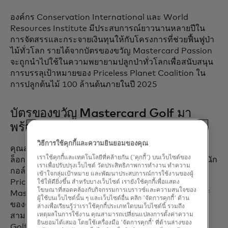
องค์กร Conservation International และ World
Resources Institute มีประสบการณ์ยาวนานหลายปีใน
การจัดสรรและกระจายเงินทุนให้กับโครงการที่ช่วยฟื้นฟูป่า
ไม้ทั่วโลก รายได้จากบัตรของขวัญ Mastercard Passion
จะถูกนำไปใช้ในความพยายามปลูกป่าทั่วโลกเพื่อสนับสนุน
การบรรลุเป้าหมายของ Priceless Planet Coalition ใน
การปลูกต้นไม้ 100 ล้านต้นภายในปี 2025
บัตรของขวัญ Mastercard Golf มา
พร้อมกับอะไรบ้าง
วิธีการใช้คุกกี้และความยินยอมของคุณ
คุณสามารถใช้บัตรของขวัญ Mastercard Golf เพื่อปลด
เราใช้คุกกี้และเทคโนโลยีที่คล้ายกัน ('คุกกี้') บนเว็บไซต์ของ
ล็อกการเข้าสัมผัสประสบการณ์และข้อเสนอพิเศษสำหรับนัก
เราเพื่อปรับปรุงเว็บไซต์ วัดประสิทธิภาพการทำงาน ทำความ
opens in
กอล์ฟผ่านพอร์ทัลกอล์ฟบน
www.priceless.com/golf
เข้าใจกลุ่มเป้าหมาย และพัฒนาประสบการณ์การใช้งานของผู้
Priceless Experiences และข้อเสนอพิเศษต้องใช้บัตร
ใช้ให้ดียิ่งขึ้น สำหรับบางเว็บไซต์ เรายังใช้คุกกี้เพื่อแสดง
โฆษณาที่สอดคล้องกับกิจกรรมการเบราวซ์และความสนใจของ
Mastercard ในการซื้อ บัตรของขวัญ Mastercard Golf
ผู้ใช้บนเว็บไซต์นั้น ๆ และเว็บไซต์อื่น คลิก 'จัดการคุกกี้' ด้าน
ของคุณ พร้อมทั้งบัตรเดบิตหรือบัตรเครดิต Mastercard
ล่างเพื่อเรียนรู้ว่าเราใช้คุกกี้ประเภทใดบนเว็บไซต์นี้ รวมถึง
สามารถใช้เป็นวิธีการชำระเงินได้ เว็บไซต์ Mastercard
เหตุผลในการใช้งาน คุณสามารถเปลี่ยนแปลงการตั้งค่าความ
ยินยอมได้เสมอ โดยใช้เครื่องมือ 'จัดการคุกกี้' ที่ด้านล่างของ
Golf ยังมีบริการจองผู้ช่วยพิเศษอีกด้วย เพียงแค่เข้าชม