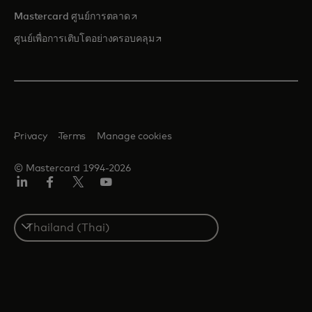
opens in a new tab
Mastercard ศูนย์การตลาด
opens in a new tab
ศูนย์เพื่อการเติบโตอย่างครอบคลุม
Privacy
Terms
Manage cookies
© Mastercard 1994-2026
ลิงค์
เฟ
ทวิ
ยู
อิน
ซบุ๊ก
ต
ทูบ
เตอร์/
Select
เอ็กซ์
a
country