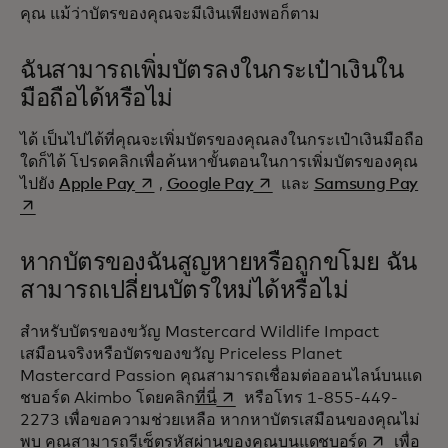
คุณ แม้ว่าบัตรของคุณจะมีเงินเพียงพอก็ตาม
ฉันสามารถเพิ่มบัตรลงในกระเป๋าเงินใน
มือถือได้หรือไม่‎‎
ได้ เป็นไปได้ที่คุณจะเพิ่มบัตรของคุณลงในกระเป๋าเงินมือถือ
ใดก็ได้ โปรดคลิกเพื่อค้นหาขั้นตอนในการเพิ่มบัตรของคุณ
opens in a new tab
opens in a new tab
ope
ไปยัง
Apple Pay
,
Google Pay
และ
Samsung Pay
หากบัตรของฉันสูญหายหรือถูกขโมย ฉัน
สามารถเปลี่ยนบัตรใหม่ได้หรือไม่‎
สำหรับบัตรของขวัญ Mastercard Wildlife Impact
เสมือนจริงหรือบัตรของขวัญ Priceless Planet
Mastercard Passion คุณสามารถเชื่อมต่อออนไลน์บนแด
opens in a new tab
ชบอร์ด Akimbo โดยคลิก
ที่นี่
หรือโทร 1-855-449-
2273 เพื่อขอความช่วยเหลือ หากหาบัตรเสมือนของคุณไม่
opens in a
พบ คุณสามารถรีเซ็ตรหัสผ่านของคุณบน
แดชบอร์ด
เพื่อ