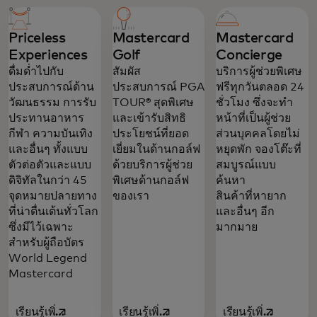
Priceless
Mastercard
Mastercard
Experiences
Golf
Concierge
ดื่มด่ำไปกับ
สัมผัส
บริการผู้ช่วยพิเศษ
ประสบการณ์ด้าน
ประสบการณ์ PGA
ฟรีทุกวันตลอด 24
วัฒนธรรม การรับ
TOUR® สุดพิเศษ
ชั่วโมง ซึ่งจะทำ
ประทานอาหาร
และเข้ารับสิทธิ
หน้าที่เป็นผู้ช่วย
กีฬา ความบันเทิง
ประโยชน์ที่ยอด
ส่วนบุคคลโดยไม่
และอื่นๆ ทั้งแบบ
เยี่ยมในด้านกอล์ฟ
หยุดพัก จองโต๊ะที่
ตัวต่อตัวและแบบ
ด้วยบริการผู้ช่วย
สมบูรณ์แบบ
ดิจิทัลในกว่า 45
พิเศษด้านกอล์ฟ
ค้นหา
จุดหมายปลายทาง
ของเรา
สินค้าที่หายาก
ที่น่าตื่นเต้นทั่วโลก
และอื่นๆ อีก
ซึ่งมีไว้เฉพาะ
มากมาย
สำหรับผู้ถือบัตร
World Legend
Mastercard
เรียนรู้เพิ่ม
เรียนรู้เพิ่ม
เรียนรู้เพิ่ม