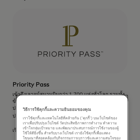
Priority Pass
เข้าถึงเลาจน์สนามบินกว่า 1,700 แห่งทั่วโลก รวมทั้ง
ข้อเสนอพิเศษและส่วนลดในเทอร์มินัลเพื่อสัมผัส
ประสบการณ์รับประทานอาหาร ซื้อสินค้าที่ร้านค้า
วิธีการใช้คุกกี้และความยินยอมของคุณ
8
ปลีก และสปา
เราใช้คุกกี้และเทคโนโลยีที่คล้ายกัน ('คุกกี้') บนเว็บไซต์ของ
เราเพื่อปรับปรุงเว็บไซต์ วัดประสิทธิภาพการทำงาน ทำความ
เข้าใจกลุ่มเป้าหมาย และพัฒนาประสบการณ์การใช้งานของผู้
opens in a new tab
เรียนรู้เพิ่มเติม
ใช้ให้ดียิ่งขึ้น สำหรับบางเว็บไซต์ เรายังใช้คุกกี้เพื่อแสดง
โฆษณาที่สอดคล้องกับกิจกรรมการเบราวซ์และความสนใจของ