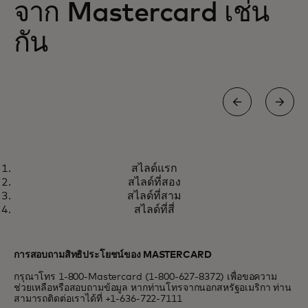
จาก Mastercard เช่น
กัน
WORLD ELITE MASTERCARD
สไลด์แรก
โลกแห่งสิทธิประโยชน์พิเศษในด้าน
เรียนรู้เพิ่มเติม
สไลด์ที่สอง
การเดินทาง ความบันเทิง การรับ
สไลด์ที่สาม
ประทานอาหาร และอื่นๆ
สไลด์ที่สี่
การสอบถามสิทธิประโยชน์ของ MASTERCARD
กรุณาโทร 1-800-Mastercard (1-800-627-8372) เพื่อขอความ
ช่วยเหลือหรือสอบถามข้อมูล หากท่านโทรจากนอกสหรัฐอเมริกา ท่าน
สามารถติดต่อเราได้ที่ +1-636-722-7111