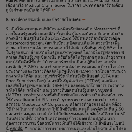
ที่จะใช้ Medical Claim Auditor ต่อไปในราคา 4.99 ดอลลาร์ต่อ
เดือน หรือ Medical Claim Saver ในราคา 19.99 ดอลลาร์ต่อเดือน
ดูข้อกำหนดฉบับเต็มได้ที่นี่
↩
8. อาจมีค่าธรรมเนียมและข้อจํากัดใช้บังคับ
↩
9. เปิดให้เฉพาะบุคคลที่มีบัตรเครดิตหรือบัตรเดบิต Mastercard ที่
ออกในสหรัฐอเมริกาและมีสิทธิ์เท่านั้น (ไม่รวมบัตรเดบิตแบบเติมเงิน
ล่วงหน้า) สิ้นสุดในวันที่ 31/12/2568 ใช้บัตรเครดิตหรือบัตรเดบิต
Mastercard ของคุณ (ยกเว้นบัตรเดบิตแบบเติมเงินล่วงหน้า) เพื่อ
จ่ายค่าบริการขนส่งสาธารณะแบบไร้สัมผัส (เริ่มที่จุดเข้า) ที่ชิคาโก
ในรัฐอิลลินอยส์ บอสตันในรัฐแมสซาชูเซตส์ ไมอามีในรัฐฟลอริดา ฟิ
ลาเดลเฟียในรัฐเพนซิลเวเนีย หรือดัลลัสในรัฐเท็กซัส และทำธุรกรรม
แบบไร้สัมผัสที่ขั้นต่ำ 10 ดอลลาร์ภายในเดือนปฏิทินใดๆ และรับ
เครดิตบัญชี 2.50 ดอลลาร์ ระบบขนส่งสาธารณะหมายถึงรถโดยสาร
ประจำทางและรถรางที่ดัลลัสในรัฐเท็กซัส (DART) รถโดยสารประจำ
ทาง รถไฟใต้ดิน และรถไฟฟ้าที่ชิคาโกในรัฐอิลลินอยส์ (CTA และ
Pace Suburban Bus) ไมอามีในรัฐฟลอริดา (DTPW) และฟิลา
เดลเฟียในรัฐเพนซิลเวเนีย (SEPTA) ตลอดจนรถโดยสารประจำทาง
รถไฟใต้ดิน รถไฟฟ้า และรถรางที่บอสตันในรัฐแมสซาชูเซตส์
(MBTA) การทำธุรกรรมซื้อที่เกี่ยวข้องกับการชำระเงินล่วงหน้า การ
ใช้บัตรเดบิตแบบใช้ PIN การทำธุรกรรมระหว่างประเทศ การทำ
ธุรกรรม Mastercard® Corporate หรือการทำธุรกรรมอื่นๆ ที่ต้อง
ใช้ PIN ในการดำเนินการ ไม่มีสิทธิ์รับข้อเสนอนี้ เครดิตเงินคืน 2.50
ดอลลาร์ของคุณจะถูกนำไปใช้กับบัตรของคุณโดยอัตโนมัติภายใน 60
วันหลังจากที่ซื้อ จำกัด 1 เครดิตต่อผู้เข้าร่วมต่อเดือนปฏิทิน หาก
ต้องการทราบรายชื่อสถาบันการเงินที่ไม่ได้เข้าร่วมในสิทธิประโยชน์
opens in a new tab
นี้
คลิกที่นี่
หากต้องการทราบข้อกำหนดและเงื่อนไขฉบับเต็ม โปรด