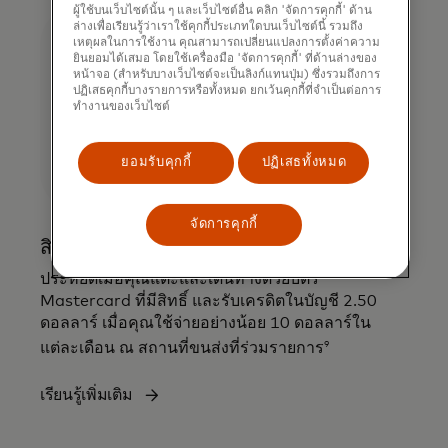
ผู้ใช้บนเว็บไซต์นั้น ๆ และเว็บไซต์อื่น คลิก 'จัดการคุกกี้' ด้าน
ล่างเพื่อเรียนรู้ว่าเราใช้คุกกี้ประเภทใดบนเว็บไซต์นี้ รวมถึง
เหตุผลในการใช้งาน คุณสามารถเปลี่ยนแปลงการตั้งค่าความ
ยินยอมได้เสมอ โดยใช้เครื่องมือ 'จัดการคุกกี้' ที่ด้านล่างของ
หน้าจอ (สำหรับบางเว็บไซต์จะเป็นลิงก์แทนปุ่ม) ซึ่งรวมถึงการ
ปฏิเสธคุกกี้บางรายการหรือทั้งหมด ยกเว้นคุกกี้ที่จำเป็นต่อการ
ทำงานของเว็บไซต์
ยอมรับคุกกี้
ปฏิเสธทั้งหมด
จัดการคุกกี้
สิทธิประโยชน์การเดินทางของ Mastercard
ประหยัดเมื่อคุณแตะและเดินทางด้วยบัตร
Mastercard ที่มีสิทธิ์ และรับเครดิตในบัญชี 2.50
ดอลลาร์ เมื่อคุณใช้จ่ายอย่างน้อย 10 ดอลลาร์ใน
9
แต่ละเดือน ณ สถานที่ขนส่งที่ร่วมรายการ
เรียนรู้เพิ่มเติม