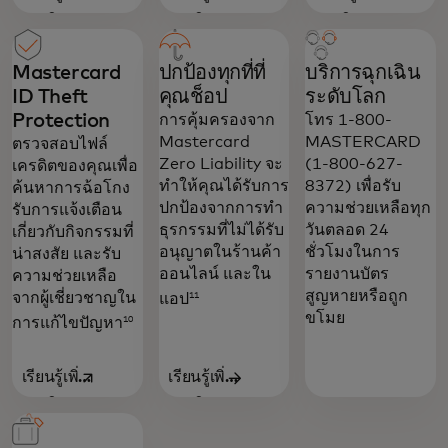
opens in a new tab
opens in a new tab
opens in a 
เติม
เติม
เติม
Mastercard
ปกป้องทุกที่ที่
บริการฉุกเฉิน
ID Theft
คุณช็อป
ระดับโลก
Protection
การคุ้มครองจาก
โทร 1-800-
Mastercard
MASTERCARD
ตรวจสอบไฟล์
Zero Liability จะ
(1-800-627-
เครดิตของคุณเพื่อ
ทำให้คุณได้รับการ
8372) เพื่อรับ
ค้นหาการฉ้อโกง
ปกป้องจากการทำ
ความช่วยเหลือทุก
รับการแจ้งเตือน
ธุรกรรมที่ไม่ได้รับ
วันตลอด 24
เกี่ยวกับกิจกรรมที่
อนุญาตในร้านค้า
ชั่วโมงในการ
น่าสงสัย และรับ
ออนไลน์ และใน
รายงานบัตร
ความช่วยเหลือ
สูญหายหรือถูก
จากผู้เชี่ยวชาญใน
11
แอป
ขโมย
10
การแก้ไขปัญหา
เรียนรู้เพิ่ม
เรียนรู้เพิ่ม
opens in a new tab
เติม
เติม