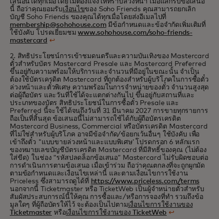
เสนอนี้ได้ทุกเมื่อโดยไม่ต้องแจ้งให้ทราบล่วงหน้า เมื่อแลกรับข้อเสนอ
นี้ ถือว่าคุณยอมรับ
เงื่อนไข
ของ Soho Friends คุณสามารถยกเลิก
บัญชี Soho Friends ของคุณได้ทุกเมื่อโดยส่งอีเมลไปที่
membership@sohohouse.com
มีข้อกำหนดและข้อจำกัดเพิ่มเติมที่
ใช้บังคับ โปรดเยี่ยมชม
www.sohohouse.com/soho-friends-
mastercard
↩
2. สิทธิประโยชน์การเข้าชมดนตรีและความบันเทิงของ Mastercard
ตั๋วสำหรับบัตร Mastercard Presale และ Mastercard Preferred
ขึ้นอยู่กับความพร้อมให้บริการและจำนวนที่มีอยู่ในขณะนั้น จำเป็น
ต้องใช้บัตรเครดิต Mastercard ที่ถูกต้องสำหรับผู้บริโภคในการซื้อตั๋ว
ล่วงหน้าและตั๋วพิเศษ ความพร้อมในการจำหน่ายของตั๋ว จำนวนสูงสุด
ต่อผู้ถือบัตร และวันที่ใช้ได้จะแตกต่างกันไป ขึ้นอยู่กับสถานที่และ
ประเภทของบัตร สิทธิประโยชน์ในการซื้อตั๋ว Presale และ
Preferred นี้จะใช้ได้จนถึงวันที่ 31 มีนาคม 2027 การขายทุกรายการ
ถือเป็นที่สิ้นสุด ข้อเสนอนี้ไม่สามารถใช้ได้กับผู้ถือบัตรเครดิต
Mastercard Business, Commercial หรือบัตรเครดิต Mastercard
ที่ไม่ใช่สำหรับผู้บริโภค
อาจมีข้อจํากัด/ข้อยกเว้นอื่นๆ ใช้บังคับ เพื่อ
เข้าถึงตั๋ว "แบบขายล่วงหน้าและแบบพิเศษ’ โปรดกรอก 6 หลักแรก
ของหมายเลขบัญชีบัตรเครดิต Mastercard ที่มีสิทธิ์ของคุณ (ไม่ต้อง
ใส่ขีด) ในช่อง “รหัสปลดล็อกข้อเสนอ” Mastercard ไม่รับผิดชอบต่อ
การดำเนินการตามข้อเสนอ เมื่อเข้าร่วม ถือว่าคุณตกลงที่จะถูกผูกมัด
ตามข้อกำหนดและเงื่อนไขเหล่านี้ และตามเงื่อนไขการใช้งาน
Priceless ซึ่งสามารถดูได้ที่
https://www.priceless.com/terms
นอกจากนี้ Ticketmaster หรือ TicketWeb เป็นผู้จำหน่ายตั๋วสำหรับ
สัมผัสประสบการณ์นี้ให้คุณ การซื้อและ/หรือการจองที่ทำ รวมถึงข้อ
มูลใดๆ ที่ผู้ถือบัตรให้ไว้ จะต้องเป็นไปตาม
เงื่อนไขการใช้งานของ
Ticketmaster
หรือ
เงื่อนไขการใช้งานของ TicketWeb
↩