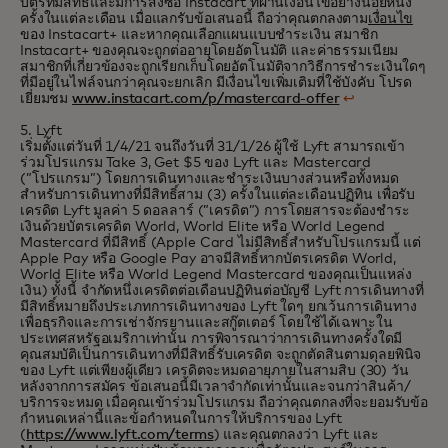
บัตรที่มีสิทธิ์และมีการสั่งซื้อ Instacart ที่ผ่านเงื่อนไขอย่างน้อยหนึ่ง
ครั้งในแต่ละเดือน เมื่อแลกรับข้อเสนอนี้ ถือว่าคุณตกลงตาม
เงื่อนไข
ของ Instacart+ และหากคุณเลือกแผนแบบชำระเงิน สมาชิก
Instacart+ ของคุณจะ
ถูกต่ออายุโดยอัตโนมัติ
และค่าธรรมเนียม
สมาชิกที่เกี่ยวข้องจะถูกเรียกเก็บโดยอัตโนมัติจากวิธีการชำระเงินใดๆ
ที่มีอยู่ในไฟล์จนกว่าคุณจะยกเลิก มีเงื่อนไขเพิ่มเติมที่ใช้บังคับ โปรด
เยี่ยมชม
www.instacart.com/p/mastercard-offer
↩
5. Lyft
เริ่มตั้งแต่วันที่ 1/4/21 จนถึงวันที่ 31/1/26 ผู้ใช้ Lyft สามารถเข้า
ร่วมโปรแกรม Take 3, Get $5 ของ Lyft และ Mastercard
(”โปรแกรม”) โดยการเดินทางและชำระเงินบางส่วนหรือทั้งหมด
สำหรับการเดินทางที่มีสิทธิ์สาม (3) ครั้งในแต่ละเดือนปฏิทิน เพื่อรับ
เครดิต Lyft มูลค่า 5 ดอลลาร์ (”เครดิต”) การโดยสารจะต้องชำระ
เงินด้วยบัตรเครดิต World, World Elite หรือ World Legend
Mastercard ที่มีสิทธิ์ (Apple Card ไม่มีสิทธิ์สำหรับโปรแกรมนี้ แต่
Apple Pay หรือ Google Pay อาจมีสิทธิ์หากบัตรเครดิต World,
World Elite หรือ World Legend Mastercard ของคุณเป็นแหล่ง
เงิน) ทั้งนี้ จำกัดหนึ่งเครดิตต่อเดือนปฏิทินต่อบัญชี Lyft การเดินทางที่
มีสิทธิ์หมายถึงประเภทการเดินทางของ Lyft ใดๆ ยกเว้นการเดินทาง
เพื่อธุรกิจและการเช่าจักรยานและสกู๊ตเตอร์ โดยใช้ได้เฉพาะใน
ประเทศสหรัฐอเมริกาเท่านั้น การพิจารณาว่าการเดินทางครั้งใดมี
คุณสมบัติเป็นการเดินทางที่มีสิทธิ์รับเครดิต จะถูกตัดสินตามดุลยพินิจ
ของ Lyft แต่เพียงผู้เดียว เครดิตจะหมดอายุภายในสามสิบ (30) วัน
หลังจากการสมัคร ข้อเสนอนี้มีเวลาจำกัดเท่านั้นและจนกว่าสินค้า/
บริการจะหมด เมื่อคุณเข้าร่วมโปรแกรม ถือว่าคุณตกลงที่จะยอมรับข้อ
กำหนดเหล่านี้และข้อกำหนดในการให้บริการของ Lyft
(
https://www.lyft.com/terms
) และคุณตกลงว่า Lyft และ