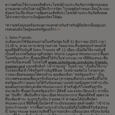
ความพร้อมใช้งานของสิทธิประโยชน์ด้านประกันภัยจากบัตรของคุณ
อาจแตกต่างกันไปตามผู้ให้บริการบัตร โปรดดูข้อกำหนด เงื่อนไข และ
ข้อยกเว้นเกี่ยวกับความคุ้มครองสิทธิประโยชน์ด้านประกันภัยทั้งหมด
ได้จากสถาบันการเงินผู้ออกบัตรให้คุณ
*ความพร้อมของข้อเสนออาจแตกต่างกันสำหรับผู้ถือบัตรเมื่ออยู่นอก
เขตแผ่นดินใหญ่ของสหรัฐอเมริกา
↩
1. Soho Friends
จะต้องแลกใช้ข้อเสนอภายในหรือก่อนวันที่ 31 ธันวาคม 2025 เวลา
21.00 น. ตามเวลามาตรฐานสากล โดยอาจจะสิ้นสุดก่อนกำหนดได้
คุณมีสิทธิ์รับบัญชี Soho Friends ฟรี 12 เดือน เมื่อเปิดใช้งานบัญชี
เป็นครั้งแรกหรือต่ออายุด้วยบัตร World Legend Mastercard ที่ออก
ในสหรัฐอเมริกา ซึ่งคุณมีสิทธิ์ได้รับในช่วงระยะเวลาที่มีข้อเสนอ เพื่อ
แลกรับข้อเสนอนี้ โปรดไปที่
www.sohohouse.com/soho-friends-
mastercard
และคลิกลิงก์ “เข้าร่วมเลย” ในหน้าจอ "เริ่มต้นใช้งาน"
โปรดลงชื่อเข้าใช้หรือสร้างบัญชีอีเมล ในหน้าจอถัดไป โปรดกรอก
รายละเอียดของคุณให้ครบถ้วน คุณต้องเลือก "สหรัฐอเมริกา" เป็น
ประเทศของคุณเพื่อแลกรับข้อเสนอ (หากคุณเลือกประเทศอื่นที่ไม่ใช่
สหรัฐอเมริกา คุณจะไม่ได้รับข้อเสนอ) บนหน้าจอข้อมูลการชำระเงิน
คุณต้องกรอกบัตรเครดิต Mastercard สำหรับผู้บริโภคหรือธุรกิจ
ขนาดเล็ก ซึ่งออกในสหรัฐอเมริกา มีสิทธิ์ และลงทะเบียนแล้ว จากนั้น
กด “บันทึก” เพื่อบันทึกรายละเอียด Mastercard ที่คุณมีสิทธิ์ ยอดรวม
ที่จะต้องชำระ จะถูกปรับเป็น 0 ดอลลาร์ หากคุณได้บันทึกบัตร
Mastercard ที่มีสิทธิ์เป็นบัตรชำระเงินของคุณ สุดท้ายคลิก "เข้าร่วม
Soho Friends" การซื้อผ่านกระเป๋าเงินบนมือถือไม่มีสิทธิ์รับข้อเสนอ
นี้ Soho House ขอสงวนสิทธิ์ในการยกเลิก เปลี่ยนแปลง หรือระงับข้อ