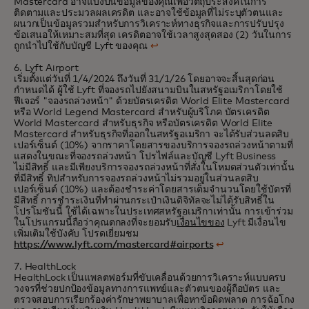
Mastercard อาจแบ่งปันข้อมูลของคุณเพื่อวัตถุประสงค์ในการ
ติดตามและประมวลผลเครดิต และอาจใช้ข้อมูลที่ไม่ระบุตัวตนและ
ผนวกเป็นข้อมูลรวมสำหรับการวิเคราะห์ทางธุรกิจและการปรับปรุง
ข้อเสนอให้เหมาะสมที่สุด เครดิตอาจใช้เวลาสูงสุดสอง (2) วันในการ
ถูกนำไปใช้กับบัญชี Lyft ของคุณ
↩
6. Lyft Airport
เริ่มตั้งแต่วันที่ 1/4/2024 ถึงวันที่ 31/1/26 โดยอาจจะสิ้นสุดก่อน
กำหนดได้ ผู้ใช้ Lyft ที่จองรถไปยังสนามบินในสหรัฐอเมริกาโดยใช้
ฟีเจอร์ "จองรถล่วงหน้า" ด้วยบัตรเครดิต World Elite Mastercard
หรือ World Legend Mastercard สำหรับผู้บริโภค บัตรเครดิต
World Mastercard สำหรับธุรกิจ หรือบัตรเครดิต World Elite
Mastercard สำหรับธุรกิจที่ออกในสหรัฐอเมริกา จะได้รับส่วนลดสิบ
เปอร์เซ็นต์ (10%) จากราคาโดยสารของบริการจองรถล่วงหน้าตามที่
แสดงในขณะที่จองรถล่วงหน้า โปรไฟล์และบัญชี Lyft Business
ไม่มีสิทธิ์ และมีเพียงบริการจองรถล่วงหน้าที่สั่งในโหมดส่วนตัวเท่านั้น
ที่มีสิทธิ์ ทิปสำหรับการจองรถล่วงหน้าไม่รวมอยู่ในส่วนลดสิบ
เปอร์เซ็นต์ (10%) และต้องชำระค่าโดยสารเต็มจำนวนโดยใช้บัตรที่
มีสิทธิ์ การชำระเงินที่ทำผ่านกระเป๋าเงินดิจิทัลจะไม่ได้รับสิทธิ์ใน
โปรโมชันนี้ ใช้ได้เฉพาะในประเทศสหรัฐอเมริกาเท่านั้น การเข้าร่วม
ในโปรแกรมนี้ถือว่าคุณตกลงที่จะยอมรับ
เงื่อนไขของ
Lyft มีเงื่อนไข
เพิ่มเติมใช้บังคับ โปรดเยี่ยมชม
https://www.lyft.com/mastercard#airports
↩
7. HealthLock
HealthLock เป็นแพลตฟอร์มที่ขับเคลื่อนด้วยการวิเคราะห์แบบครบ
วงจรที่ช่วยปกป้องข้อมูลทางการแพทย์และตัวตนของผู้ถือบัตร และ
ตรวจสอบการเรียกร้องค่ารักษาพยาบาลเพื่อหาข้อผิดพลาด การฉ้อโกง