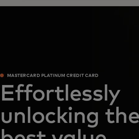
MASTERCARD PLATINUM CREDIT CARD
Effortlessly
unlocking th
best value