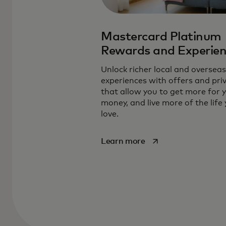
Mastercard Platinum
Rewards and Experien
Unlock richer local and overseas
experiences with offers and priv
Enjoy exclusive discounts on ride-sha
that allow you to get more for 
shopping, and other time-saving ben
money, and live more of the life
love.
use.
opens in a new tab
Learn more