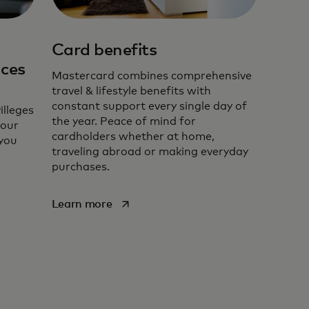
Card benefits
ces
Mastercard combines comprehensive
travel & lifestyle benefits with
constant support every single day of
illeges
the year. Peace of mind for
res, food delivery, online
your
cardholders whether at home,
efits—perfect for daily
 you
traveling abroad or making everyday
purchases.
opens in a new tab
Learn more