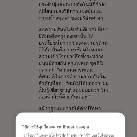
ประดิษฐ์และระบบอัตโนมัติกำลัง
เปลี่ยนแปลงวิธีการแข่งขันและ
การสร้างมูลค่าของบริษัทต่างๆ
แต่ความสัมพันธ์เช่นเดียวกับที่เขา
มีกับอดีตครูของเขานั้น ให้
ประโยชน์มากกว่าแค่ความรู้ด้าน
ดิจิทัล นั่นคือ การเชื่อมโยงและ
ความเข้าใจอย่างลึกซึ้งระหว่าง
มนุษย์ด้วยกัน ลาเกรสเต ซุคคินี
กล่าวว่า “ความเคารพและ
ทัศนคติในการทำงานร่วมกันนั้น
สำคัญที่สุด” “ผมไม่ได้บอกว่า ‘ผม
เป็นผู้เชี่ยวชาญ’ แต่ผมบอกว่า ‘มา
ลองทำสิ่งนี้ด้วยกันเถอะ’”
แม้ว่ารูปแบบการให้คำปรึกษา
แบบนี้อาจจะแหวกแนวจากรูป
แบบดั้งเดิม แต่ก็กำลังเป็นที่นิยม
วิธีการใช้คุกกี้และความยินยอมของคุณ
มากขึ้นในยุคของปัญญาประดิษฐ์
(AI) เนื่องจากคนทำงานจำนวน
เราใช้คุกกี้และเทคโนโลยีที่คล้ายกัน ('คุกกี้') บนเว็บไซต์ของ