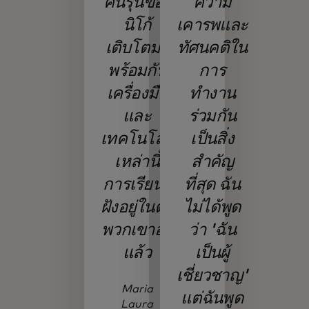
คนรุ่นของ
ความ
นิโก้
เคารพและ
เติบโตมา
ทัศนคติใน
พร้อมกับ
การ
เครื่องมือ
ทำงาน
และ
ร่วมกัน
เทคโนโลยี
เป็นสิ่ง
เหล่านี้
สำคัญ
การเรียนรู้
ที่สุด ฉัน
ฝังอยู่ในตัว
ไม่ได้พูด
พวกเขาอยู่
ว่า 'ฉัน
แล้ว
เป็นผู้
เชี่ยวชาญ'
Maria
แต่ฉันพูด
Laura