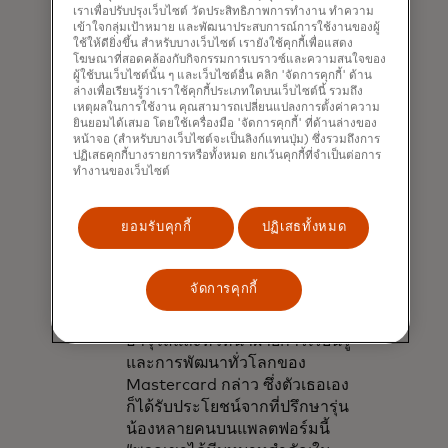
เราเพื่อปรับปรุงเว็บไซต์ วัดประสิทธิภาพการทำงาน ทำความ
มากขึ้นต้องการพัฒนาทักษะและ
เข้าใจกลุ่มเป้าหมาย และพัฒนาประสบการณ์การใช้งานของผู้
เรียนรู้ทักษะใหม่ๆ ในสภาพ
ใช้ให้ดียิ่งขึ้น สำหรับบางเว็บไซต์ เรายังใช้คุกกี้เพื่อแสดง
แวดล้อมการทำงานที่เปลี่ยนแปลง
โฆษณาที่สอดคล้องกับกิจกรรมการเบราวซ์และความสนใจของ
ผู้ใช้บนเว็บไซต์นั้น ๆ และเว็บไซต์อื่น คลิก 'จัดการคุกกี้' ด้าน
อยู่ตลอดเวลา และเนื่องจาก
ล่างเพื่อเรียนรู้ว่าเราใช้คุกกี้ประเภทใดบนเว็บไซต์นี้ รวมถึง
นวัตกรรมต่างๆ เกิดขึ้นอย่าง
เหตุผลในการใช้งาน คุณสามารถเปลี่ยนแปลงการตั้งค่าความ
ยินยอมได้เสมอ โดยใช้เครื่องมือ 'จัดการคุกกี้' ที่ด้านล่างของ
รวดเร็วยิ่งขึ้น หนึ่งในเครื่องมือที่
หน้าจอ (สำหรับบางเว็บไซต์จะเป็นลิงก์แทนปุ่ม) ซึ่งรวมถึงการ
Mastercard ใช้คือแพลตฟอร์ม
ปฏิเสธคุกกี้บางรายการหรือทั้งหมด ยกเว้นคุกกี้ที่จำเป็นต่อการ
Unlocked
ซึ่งเป็นตลาดภายใน
ทำงานของเว็บไซต์
องค์กรที่เชื่อมโยงผู้คนเข้ากับผู้ให้
คำปรึกษาและโครงการต่างๆ
ยอมรับคุกกี้
ปฏิเสธทั้งหมด
“การให้คำปรึกษาไม่ได้
หมายความถึงอาวุโส เพียงแค่ต้อง
จัดการคุกกี้
มีความเชี่ยวชาญและความ
มั่นใจ” เอมิลี่ ลิน รองประธาน
อาวุโสและหัวหน้าฝ่ายการเรียนรู้
และการพัฒนาทั่วโลกของ
Mastercard กล่าว ซึ่งตัวเธอเอง
ก็ได้รับประโยชน์จากที่ปรึกษารุ่น
น้องหลายคนบนแพลตฟอร์มนี้