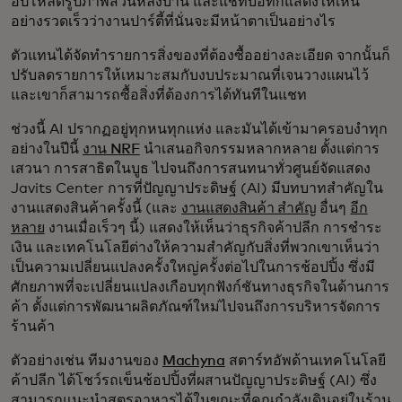
อัปโหลดรูปภาพสวนหลังบ้าน และแชทบอทก็แสดงให้เห็น
อย่างรวดเร็วว่างานปาร์ตี้ที่นั่นจะมีหน้าตาเป็นอย่างไร
ตัวแทนได้จัดทำรายการสิ่งของที่ต้องซื้ออย่างละเอียด จากนั้นก็
ปรับลดรายการให้เหมาะสมกับงบประมาณที่เจนวางแผนไว้
และเขาก็สามารถซื้อสิ่งที่ต้องการได้ทันทีในแชท
ช่วงนี้ AI ปรากฏอยู่ทุกหนทุกแห่ง และมันได้เข้ามาครอบงำทุก
อย่างในปีนี้
งาน NRF
นำเสนอกิจกรรมหลากหลาย ตั้งแต่การ
เสวนา การสาธิตในบูธ ไปจนถึงการสนทนาทั่วศูนย์จัดแสดง
Javits Center การที่ปัญญาประดิษฐ์ (AI) มีบทบาทสำคัญใน
งานแสดงสินค้าครั้งนี้ (และ
งานแสดงสินค้า สำคัญ
อื่นๆ
อีก
หลาย
งานเมื่อเร็วๆ นี้) แสดงให้เห็นว่าธุรกิจค้าปลีก การชำระ
เงิน และเทคโนโลยีต่างให้ความสำคัญกับสิ่งที่พวกเขาเห็นว่า
เป็นความเปลี่ยนแปลงครั้งใหญ่ครั้งต่อไปในการช้อปปิ้ง ซึ่งมี
ศักยภาพที่จะเปลี่ยนแปลงเกือบทุกฟังก์ชันทางธุรกิจในด้านการ
ค้า ตั้งแต่การพัฒนาผลิตภัณฑ์ใหม่ไปจนถึงการบริหารจัดการ
ร้านค้า
ตัวอย่างเช่น ทีมงานของ
Machyna
สตาร์ทอัพด้านเทคโนโลยี
ค้าปลีก ได้โชว์รถเข็นช้อปปิ้งที่ผสานปัญญาประดิษฐ์ (AI) ซึ่ง
สามารถแนะนำสูตรอาหารได้ในขณะที่คุณกำลังเดินอยู่ในร้าน