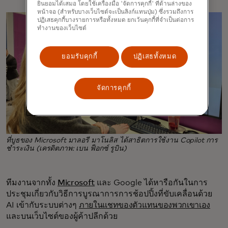
ยินยอมได้เสมอ โดยใช้เครื่องมือ 'จัดการคุกกี้' ที่ด้านล่างของ
หน้าจอ (สำหรับบางเว็บไซต์จะเป็นลิงก์แทนปุ่ม) ซึ่งรวมถึงการ
ปฏิเสธคุกกี้บางรายการหรือทั้งหมด ยกเว้นคุกกี้ที่จำเป็นต่อการ
ทำงานของเว็บไซต์
ยอมรับคุกกี้
ปฏิเสธทั้งหมด
จัดการคุกกี้
ที่บูธของ Microsoft มาลอรี มาโนลิส ได้สาธิตการใช้งาน Copilot การ
ชำระเงิน (เครดิตภาพ: เบน ฟ็อกซ์ รูบิน)
ทีมงานจากทั้ง
Microsoft
และ Google ได้หารือกันในการ
ประชุมเกี่ยวกับวิธีการบูรณาการการช้อปปิ้งที่ขับเคลื่อนด้วย
AI เข้ากับระบบต่างๆ
ภายในแชทของตัวแทนของพวกเขาเอง
และบนเว็บไซต์ของผู้ค้าปลีกด้วย