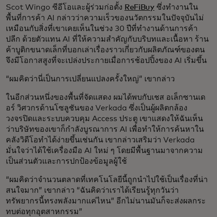
Scot Wingo ซีอีโอและผู้ร่วมก่อตั้ง
ReFiBuy
ซึ่งทํางานใน
พื้นที่การค้า AI กล่าวว่าความเร็วของนวัตกรรมในปัจจุบันไม่
เหมือนกับสิ่งที่เขาเคยเห็นในช่วง 30 ปีที่ทํางานด้านการค้า
ปลีก ด้วยตัวแทน AI ที่ให้ความสําคัญกับบริบทและเนื้อหา ร้าน
ค้าบูติกขนาดเล็กที่บอกเล่าเรื่องราวเกี่ยวกับผลิตภัณฑ์ของตน
จึงมีโอกาสสูงที่จะเปล่งประกายเมื่อการช้อปปิ้งของ AI เริ่มขึ้น
“ผมคิดว่านี่เป็นการเปลี่ยนแปลงครั้งใหญ่” เขากล่าว
ในอีกส่วนหนึ่งของพื้นที่จัดแสดง ผมได้พบกับเชส อเล็กซานเด
อร์ วิศวกรด้านโซลูชันของ Verkada ซึ่งเป็นผู้ผลิตกล้อง
วงจรปิดและระบบควบคุม Access ประตู เขาแสดงให้ฉันเห็น
ว่าบริษัทของเขาก็กำลังบูรณาการ AI เพื่อทำให้การค้นหาใน
คลังวิดีโอทำได้ง่ายขึ้นเช่นกัน เขากล่าวเสริมว่า Verkada
มั่นใจว่าได้ใช้เครื่องมือ AI ใหม่ ๆ โดยมีพื้นฐานมาจากความ
เป็นส่วนตัวและการปกป้องข้อมูลผู้ใช้
“ผมคิดว่าจำนวนตลาดที่เทคโนโลยีนี้ถูกนำไปใช้เป็นเรื่องที่น่า
สนใจมาก” เขากล่าว “ฉันคิดว่าเราได้เรียนรู้ทุกวันว่า
ทรัพยากรนี้ทรงพลังมากแค่ไหน” อีกไม่นานมันก็จะส่งผลกระ
ทบต่อทุกอุตสาหกรรม”