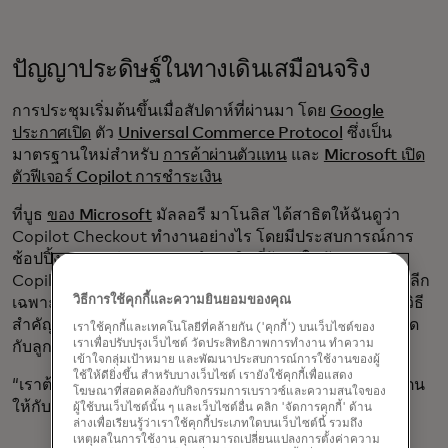
ปัญญาประดิษฐ์ในทางเดินเสมือนจริง
การประชุมเริ่มต้นขึ้นเมื่อสัปดาห์ที่ผ่านมา โดย
Google
ประกาศเปิด
ตัว
Universal Commerce Protocol
ซึ่งเป็น
มาตรฐานใหม่สำหรับ
การค้าผ่านตัวแทน
และ
Microsoft เปิด
ตัวฟีเจอร์ Copilot การชำระเงิน
ที่บูธ
ของ Microsoft
มัลลอรี มาโนลิส ได้สาธิตให้ฉันดูว่า
Copilot Checkout ทำงานอย่างไร โดยมีประสบการณ์การ
ช้อปปิ้งและ (แน่นอน) การชำระเงินที่ฝังอยู่ในตัวแทน AI
Copilot ของบริษัท เธอกล่าวว่าทีมงานจงใจใส่ชื่อร้านค้าปลีก
วิธีการใช้คุกกี้และความยินยอมของคุณ
เฉพาะเจาะจงลงในปุ่มซื้อ เช่น ร้านหนังสือท้องถิ่น เพื่อเป็นวิธี
สำคัญที่ธุรกิจเหล่านี้จะสามารถรักษาความสัมพันธ์ที่ใกล้ชิด
เราใช้คุกกี้และเทคโนโลยีที่คล้ายกัน ('คุกกี้') บนเว็บไซต์ของ
เราเพื่อปรับปรุงเว็บไซต์ วัดประสิทธิภาพการทำงาน ทำความ
กับลูกค้าได้ แม้ในโลกยุคใหม่ของการแชทด้วย AI ก็ตาม
เข้าใจกลุ่มเป้าหมาย และพัฒนาประสบการณ์การใช้งานของผู้
ใช้ให้ดียิ่งขึ้น สำหรับบางเว็บไซต์ เรายังใช้คุกกี้เพื่อแสดง
“เราต้องการให้พ่อค้าทั้งใหญ่หรือเล็ก แสดงผลิตภัณฑ์ของตน
โฆษณาที่สอดคล้องกับกิจกรรมการเบราวซ์และความสนใจของ
ให้กับผู้ใช้ Copilot หลายล้านคน” เธอกล่าว
ผู้ใช้บนเว็บไซต์นั้น ๆ และเว็บไซต์อื่น คลิก 'จัดการคุกกี้' ด้าน
ล่างเพื่อเรียนรู้ว่าเราใช้คุกกี้ประเภทใดบนเว็บไซต์นี้ รวมถึง
เหตุผลในการใช้งาน คุณสามารถเปลี่ยนแปลงการตั้งค่าความ