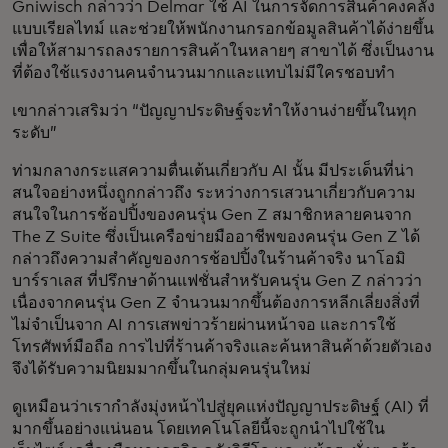
Gniwisch กล่าวว่า Delmar ใช้ AI ในการจัดการสินค้าคงคลัง
แบบเรียลไทม์ และช่วยให้พนักงานกรอกข้อมูลสินค้าได้ง่ายขึ้น
เพื่อให้สามารถลงรายการสินค้าในหลายๆ สาขาได้ ซึ่งเป็นงาน
ที่ต้องใช้แรงงานคนจำนวนมากและแทบไม่มีใครชอบทำ
เขากล่าวเสริมว่า “ปัญญาประดิษฐ์จะทำให้งานง่ายขึ้นในทุก
ระดับ”
ท่ามกลางกระแสความตื่นเต้นเกี่ยวกับ AI นั้น มีประเด็นที่น่า
สนใจอย่างหนึ่งถูกกล่าวถึง ระหว่างการเสวนาเกี่ยวกับความ
สนใจในการช้อปปิ้งของคนรุ่น Gen Z สมาชิกหลายคนจาก
The Z Suite ซึ่งเป็นเครือข่ายมืออาชีพของคนรุ่น Gen Z ได้
กล่าวถึงความสำคัญของการช้อปปิ้งในร้านค้าจริง นาโอมิ
บาร์ราเลส ที่ปรึกษาด้านแฟชั่นสำหรับคนรุ่น Gen Z กล่าวว่า
เนื่องจากคนรุ่น Gen Z จำนวนมากขึ้นต้องการหลีกเลี่ยงสิ่งที่
ไม่จำเป็นจาก AI การเสพข่าวร้ายผ่านหน้าจอ และการใช้
โทรศัพท์มือถือ การไปที่ร้านค้าจริงและค้นหาสินค้าด้วยตัวเอง
จึงได้รับความนิยมมากขึ้นในกลุ่มคนรุ่นใหม่
ดูเหมือนว่าเรากำลังมุ่งหน้าไปสู่ยุคแห่งปัญญาประดิษฐ์ (AI) ที่
มากขึ้นอย่างแน่นอน โดยเทคโนโลยีนี้จะถูกนำไปใช้ใน