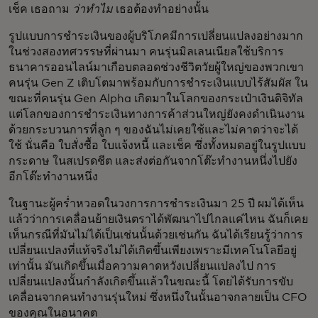
เช็ค เธอถาม
ว่าทำไม
เธอต้องทำอย่างนั้น
รูปแบบการชำระเงินของผู้บริโภคมีการเปลี่ยนแปลงอย่างมาก
ในช่วงสองทศวรรษที่ผ่านมา คนรุ่นมิลเลนเนียลใช้บริการ
ธนาคารออนไลน์มาเกือบตลอดช่วงชีวิตวัยผู้ใหญ่ของพวกเขา
คนรุ่น Gen Z เติบโตมาพร้อมกับการชำระเงินแบบไร้สัมผัส ใน
ขณะที่คนรุ่น Gen Alpha เกิดมาในโลกของกระเป๋าเงินดิจิทัล
แต่โลกของการชำระเงินทางการค้าส่วนใหญ่ยังคงดำเนินงาน
ด้วยกระบวนการที่ลูก ๆ ของฉันไม่เคยใช้และไม่คาดว่าจะได้
ใช้ นั่นคือ ใบสั่งซื้อ ใบแจ้งหนี้ และเช็ค ซึ่งทั้งหมดอยู่ในรูปแบบ
กระดาษ ในสเปรดชีต และส่งต่อกันจากโต๊ะทำงานหนึ่งไปยัง
อีกโต๊ะทำงานหนึ่ง
ในฐานะผู้คร่ำหวอดในวงการการชำระเงินมา 25 ปี ผมได้เห็น
แล้วว่าการเคลื่อนย้ายเงินตราได้พัฒนาไปไกลแค่ไหน ฉันก็เคย
เห็นกรณีที่มันไม่ได้เป็นเช่นนั้นด้วยเช่นกัน ฉันได้เรียนรู้ว่าการ
เปลี่ยนแปลงที่แท้จริงไม่ได้เกิดขึ้นเพียงเพราะมีเทคโนโลยีอยู่
เท่านั้น มันเกิดขึ้นเมื่อความคาดหวังเปลี่ยนแปลงไป การ
เปลี่ยนแปลงนั้นกำลังเกิดขึ้นแล้วในขณะนี้ โดยได้รับการขับ
เคลื่อนจากคนทำงานรุ่นใหม่ ซึ่งหนึ่งในนั้นอาจกลายเป็น CFO
ของคุณในอนาคต