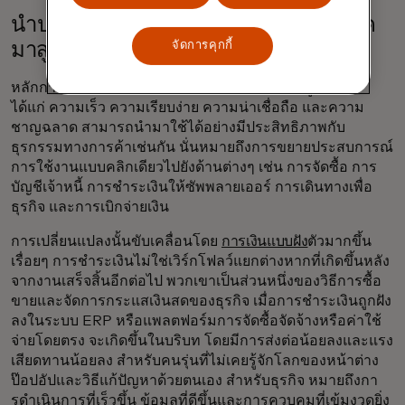
นำประสบการณ์การใช้งานระดับผู้บริโภค
จัดการคุกกี้
มาสู่การชำระเงินเชิงพาณิชย์
หลักการเดียวกันกับที่พลิกโฉมการชำระเงินของผู้บริโภค
ได้แก่ ความเร็ว ความเรียบง่าย ความน่าเชื่อถือ และความ
ชาญฉลาด สามารถนำมาใช้ได้อย่างมีประสิทธิภาพกับ
ธุรกรรมทางการค้าเช่นกัน นั่นหมายถึงการขยายประสบการณ์
การใช้งานแบบคลิกเดียวไปยังด้านต่างๆ เช่น การจัดซื้อ การ
บัญชีเจ้าหนี้ การชำระเงินให้ซัพพลายเออร์ การเดินทางเพื่อ
ธุรกิจ และการเบิกจ่ายเงิน
การเปลี่ยนแปลงนั้นขับเคลื่อนโดย
การเงินแบบฝัง
ตัวมากขึ้น
เรื่อยๆ การชําระเงินไม่ใช่เวิร์กโฟลว์แยกต่างหากที่เกิดขึ้นหลัง
จากงานเสร็จสิ้นอีกต่อไป พวกเขาเป็นส่วนหนึ่งของวิธีการซื้อ
ขายและจัดการกระแสเงินสดของธุรกิจ เมื่อการชําระเงินถูกฝัง
ลงในระบบ ERP หรือแพลตฟอร์มการจัดซื้อจัดจ้างหรือค่าใช้
จ่ายโดยตรง จะเกิดขึ้นในบริบท โดยมีการส่งต่อน้อยลงและแรง
เสียดทานน้อยลง สําหรับคนรุ่นที่ไม่เคยรู้จักโลกของหน้าต่าง
ป๊อปอัปและวิธีแก้ปัญหาด้วยตนเอง สําหรับธุรกิจ หมายถึงกา
รดําเนินการที่เร็วขึ้น ข้อมูลที่ดีขึ้นและการควบคุมที่เข้มงวดยิ่ง