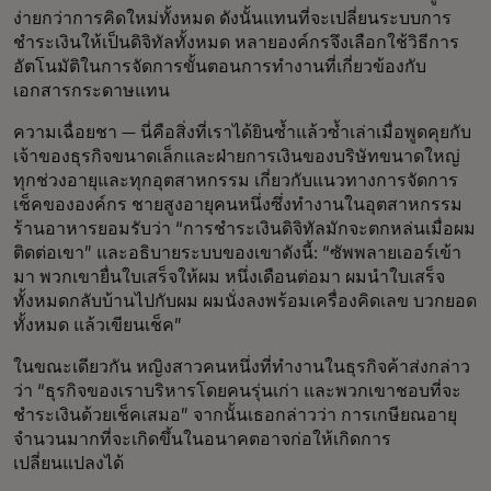
ง่ายกว่าการคิดใหม่ทั้งหมด ดังนั้นแทนที่จะเปลี่ยนระบบการ
ชำระเงินให้เป็นดิจิทัลทั้งหมด หลายองค์กรจึงเลือกใช้วิธีการ
อัตโนมัติในการจัดการขั้นตอนการทำงานที่เกี่ยวข้องกับ
เอกสารกระดาษแทน
ความเฉื่อยชา — นี่คือสิ่งที่เราได้ยินซ้ำแล้วซ้ำเล่าเมื่อพูดคุยกับ
เจ้าของธุรกิจขนาดเล็กและฝ่ายการเงินของบริษัทขนาดใหญ่
ทุกช่วงอายุและทุกอุตสาหกรรม เกี่ยวกับแนวทางการจัดการ
เช็คขององค์กร ชายสูงอายุคนหนึ่งซึ่งทำงานในอุตสาหกรรม
ร้านอาหารยอมรับว่า “การชำระเงินดิจิทัลมักจะตกหล่นเมื่อผม
ติดต่อเขา” และอธิบายระบบของเขาดังนี้: “ซัพพลายเออร์เข้า
มา พวกเขายื่นใบเสร็จให้ผม หนึ่งเดือนต่อมา ผมนำใบเสร็จ
ทั้งหมดกลับบ้านไปกับผม ผมนั่งลงพร้อมเครื่องคิดเลข บวกยอด
ทั้งหมด แล้วเขียนเช็ค”
ในขณะเดียวกัน หญิงสาวคนหนึ่งที่ทำงานในธุรกิจค้าส่งกล่าว
ว่า “ธุรกิจของเราบริหารโดยคนรุ่นเก่า และพวกเขาชอบที่จะ
ชำระเงินด้วยเช็คเสมอ” จากนั้นเธอกล่าวว่า การเกษียณอายุ
จำนวนมากที่จะเกิดขึ้นในอนาคตอาจก่อให้เกิดการ
เปลี่ยนแปลงได้