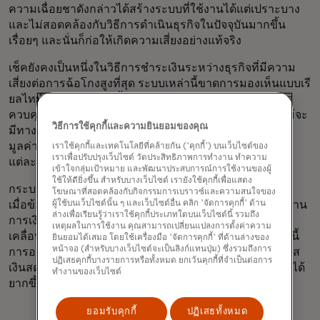
ความเฉื่อยชาดังกล่าวได้สร้างระบบที่ใช้งานได้แต่เปราะบาง
และไม่สอดคล้องกับวิธีการดำเนินธุรกิจในปัจจุบันมากขึ้น
เรื่อยๆ และนั่นก็ก่อให้เกิดความเสี่ยงอย่างแท้จริง
เช็คยังคงเป็นหนึ่งในวิธีการชำระเงินระหว่างธุรกิจที่มีความ
เสี่ยงต่อการฉ้อโกงสูงที่สุด ระบบเหล่านี้ขาดการมองเห็นแบบเรี
ยลไทม์ ติดตามได้ยากตั้งแต่ต้นจนจบ และมีข้อจำกัดในการ
ควบคุมเมื่อระบบเหล่านั้นออกจากมือขององค์กรแล้ว ถึงแม้จะ
วิธีการใช้คุกกี้และความยินยอมของคุณ
มีทางเลือกดิจิทัลให้เลือกใช้มากมาย แต่เช็คก็ยังคงคิดเป็น
มูลค่าหลายล้านล้านดอลลาร์ในการชำระค่าใบแจ้งหนี้ใน
เราใช้คุกกี้และเทคโนโลยีที่คล้ายกัน ('คุกกี้') บนเว็บไซต์ของ
เราเพื่อปรับปรุงเว็บไซต์ วัดประสิทธิภาพการทำงาน ทำความ
แต่ละปี
เข้าใจกลุ่มเป้าหมาย และพัฒนาประสบการณ์การใช้งานของผู้
ใช้ให้ดียิ่งขึ้น สำหรับบางเว็บไซต์ เรายังใช้คุกกี้เพื่อแสดง
กระบวนการแบบใช้แรงงานคนยังจำกัดการควบคุมอีกด้วย
โฆษณาที่สอดคล้องกับกิจกรรมการเบราวซ์และความสนใจของ
ผู้ใช้บนเว็บไซต์นั้น ๆ และเว็บไซต์อื่น คลิก 'จัดการคุกกี้' ด้าน
เมื่อข้อมูลล่าช้า ขาดการเชื่อมต่อ หรือไม่สมบูรณ์ ทีมงานด้าน
ล่างเพื่อเรียนรู้ว่าเราใช้คุกกี้ประเภทใดบนเว็บไซต์นี้ รวมถึง
การเงินจะสูญเสียความสามารถในการติดตามความ
เหตุผลในการใช้งาน คุณสามารถเปลี่ยนแปลงการตั้งค่าความ
เคลื่อนไหวตลอดวงจรการชำระเงิน ตั้งแต่การออกใบแจ้งหนี้
ยินยอมได้เสมอ โดยใช้เครื่องมือ 'จัดการคุกกี้' ที่ด้านล่างของ
หน้าจอ (สำหรับบางเว็บไซต์จะเป็นลิงก์แทนปุ่ม) ซึ่งรวมถึงการ
การอนุมัติ ไปจนถึงการชำระเงิน นั่นทำให้การจัดการกระแส
ปฏิเสธคุกกี้บางรายการหรือทั้งหมด ยกเว้นคุกกี้ที่จำเป็นต่อการ
เงินสด การบังคับใช้นโยบาย และการป้องกันการฉ้อโกงทำได้
ทำงานของเว็บไซต์
ยากขึ้น
ยอมรับคุกกี้
ปฏิเสธทั้งหมด