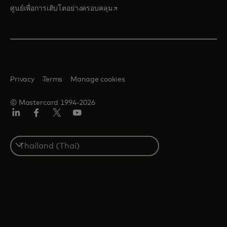
opens in a new tab
ศูนย์เพื่อการเติบโตอย่างครอบคลุม
Privacy
Terms
Manage cookies
© Mastercard 1994-2026
ลิงค์
เฟ
ทวิ
ยู
อิน
ซบุ๊ก
ต
ทูบ
เตอร์/
Select
เอ็กซ์
a
country